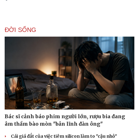
Thể thao
Ô tô - Xe máy
Bóng đá
Ô tô
Lịch thi đấu bóng đá
Xe máy
Thế giới thể thao
Tư vấn
ĐỜI SỐNG
eSports
Hậu trường
Bác sĩ cảnh báo phim người lớn, rượu bia đang
âm thầm bào mòn "bản lĩnh đàn ông"
Cái giá đắt của việc tiêm silicon làm to "cậu nhỏ"