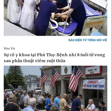
Kinh tế
Thị trường
Bất động sản
Giá vàng
Khởi nghiệp
Tiêu dùng
Tỷ giá
Chứng khoán