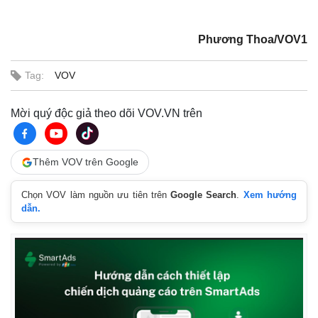
Phương Thoa/VOV1
Tag:
VOV
Mời quý độc giả theo dõi VOV.VN trên
Thêm VOV trên Google
Chọn VOV làm nguồn ưu tiên trên
Google Search
.
Xem hướng
Thế giới
Multimedia
dẫn.
Quan sát
Video
Cuộc sống đó đây
Ảnh
Hồ sơ
E-Magazine
Infographic