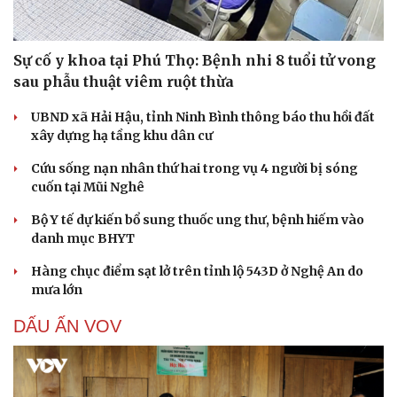
Sự cố y khoa tại Phú Thọ: Bệnh nhi 8 tuổi tử vong
sau phẫu thuật viêm ruột thừa
UBND xã Hải Hậu, tỉnh Ninh Bình thông báo thu hồi đất
xây dựng hạ tầng khu dân cư
Cứu sống nạn nhân thứ hai trong vụ 4 người bị sóng
cuốn tại Mũi Nghê
Bộ Y tế dự kiến bổ sung thuốc ung thư, bệnh hiếm vào
danh mục BHYT
Hàng chục điểm sạt lở trên tỉnh lộ 543D ở Nghệ An do
mưa lớn
Du lịch
Podcast
DẤU ẤN VOV
Tư vấn
Câu chuyện thời sự
Săn Tour
Đọc truyện đêm khuya
check-in
Cửa sổ tình yêu
Kể chuyện cho bé