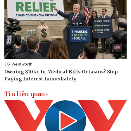
Vụ án
Vũ khí
Tin nóng
Việt Nam
Tư vấn luật
Phân tích
Tin liên quan