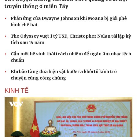
truyền thống ở miền Tây
Phản ứng của Dwayne Johnson khi Moana bị giới phê
bình chê bai
The Odyssey vượt 1 tỷ USD, Christopher Nolan tái lập kỳ
tích sau 14 năm
Cần một hệ sinh thái trách nhiệm để ngăn âm nhạc lệch
chuẩn
Khi bảo tàng đưa hiện vật bước ra khỏi tủ kính trò
chuyện cùng công chúng
KINH TẾ