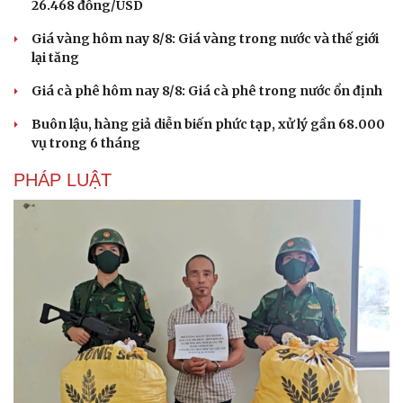
26.468 đồng/USD
Giá vàng hôm nay 8/8: Giá vàng trong nước và thế giới
lại tăng
Giá cà phê hôm nay 8/8: Giá cà phê trong nước ổn định
Buôn lậu, hàng giả diễn biến phức tạp, xử lý gần 68.000
Sức khỏe
Đời sống
vụ trong 6 tháng
Dinh dưỡng - món ngon
Nhà đẹp
PHÁP LUẬT
Cây thuốc
Blog
Sản phụ khoa
Tình yêu - Gia đình
Nhi khoa
Nam khoa
Làm đẹp - giảm cân
Phòng mạch online
Ăn sạch sống khỏe