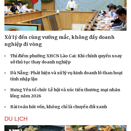
Doanh nghiệp
Công nghệ
Thông tin doanh nghiệp
Sành điệu
Xử lý đến cùng vướng mắc, không đẩy doanh
Doanh nghiệp 24h
Tin Công nghệ
nghiệp đi vòng
Doanh nhân
Trải nghiệm
Vì cộng đồng
Chuyển đổi số
Thí điểm phường XHCN Lào Cai: Khi chính quyền xoay
sở thủ tục thay doanh nghiệp
Đà Nẵng: Phát hiện và xử lý vụ kinh doanh lô than hoạt
tính nhập lậu
Hưng Yên tổ chức Lễ hội và xúc tiến thương mại nhãn
lồng năm 2026
Bài toán hút vốn, không chỉ là chuyển đổi xanh
DU LỊCH