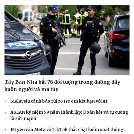
Tây Ban Nha bắt 78 đối tượng trong đường dây
Văn hóa
Giải trí
buôn người và ma túy
Sân khấu - Điện ảnh
Nghệ sĩ
Malaysia cảnh báo rủi ro trẻ em kết bạn với AI
Văn học
Thời trang
Âm nhạc
Sao Việt
ASEAN kỷ niệm 59 năm thành lập: Đoàn kết và tự cường
Di sản
là sức mạnh
EU yêu cầu Meta và TikTok thắt chặt kiểm soát thông