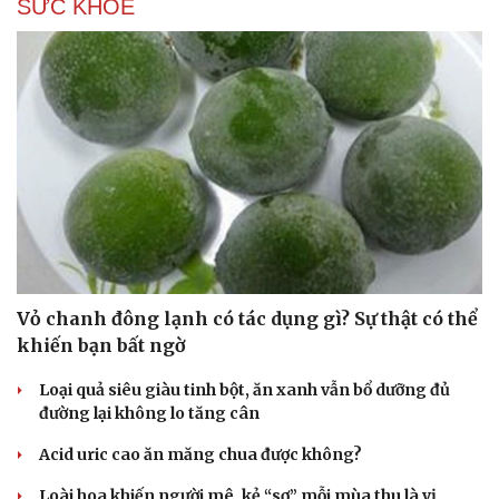
SỨC KHỎE
Vỏ chanh đông lạnh có tác dụng gì? Sự thật có thể
khiến bạn bất ngờ
Loại quả siêu giàu tinh bột, ăn xanh vẫn bổ dưỡng đủ
đường lại không lo tăng cân
Acid uric cao ăn măng chua được không?
Loài hoa khiến người mê, kẻ “sợ” mỗi mùa thu là vị