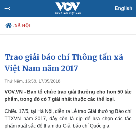
English
XÃ HỘI
/
Trao giải báo chí Thông tấn xã
Chính trị
Xã hội
Đảng
Tin 24h
Việt Nam năm 2017
Tổ chức nhân sự
Dự báo thời tiết
Quốc hội
Giáo dục
Thứ Năm, 16:58, 17/05/2018
Nhận diện sự thật
Dấu ấn VOV
Việc làm
VOV.VN - Ban tổ chức trao giải thưởng cho hơn 50 tác
Biển đảo
phẩm, trong đó có 7 giải nhất thuộc các thể loại.
Chiều 17/5, tại Hà Nội, diễn ra Lễ trao Giải thưởng Báo chí
TTXVN năm 2017, đây còn là dịp để lựa chọn các tác
phẩm xuất sắc để tham dự Giải báo chí Quốc gia.