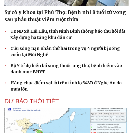
Sự cố y khoa tại Phú Thọ: Bệnh nhi 8 tuổi tử vong
sau phẫu thuật viêm ruột thừa
UBND xã Hải Hậu, tỉnh Ninh Bình thông báo thu hồi đất
xây dựng hạ tầng khu dân cư
Cứu sống nạn nhân thứ hai trong vụ 4 người bị sóng
cuốn tại Mũi Nghê
Bộ Y tế dự kiến bổ sung thuốc ung thư, bệnh hiếm vào
danh mục BHYT
Hàng chục điểm sạt lở trên tỉnh lộ 543D ở Nghệ An do
mưa lớn
DỰ BÁO THỜI TIẾT