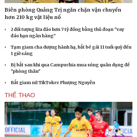
Biên phòng Quảng Trị ngăn chặn vận chuyển
hơn 210 kg vật liệu nổ
2 đối tượng lừa đảo hơn 7 tỷ đồng bằng thủ đoạn "vay
đáo hạn ngân hàng"
Tạm giam cha dượng hành hạ, bắt bé gái 11 tuổi quỳ đến
1 giờ sáng
Bị bắt sau khi qua Campuchia mua súng quân dụng để
"phòng thân"
Bắt giam nữ TikToker Phượng Nguyễn
THỂ THAO