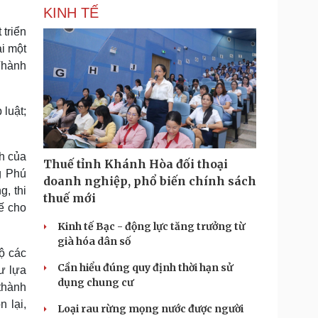
KINH TẾ
 triển
ại một
 Thành
 luật;
ch của
Thuế tỉnh Khánh Hòa đối thoại
g Phú
doanh nghiệp, phổ biến chính sách
g, thi
thuế mới
ế cho
Kinh tế Bạc - động lực tăng trưởng từ
già hóa dân số
bộ các
Cần hiểu đúng quy định thời hạn sử
ư lựa
dụng chung cư
 thành
 lại,
Loại rau rừng mọng nước được người