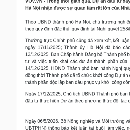
VOV.VN - Trong thời gian qua, Dự án đầu tư xâ
Tin nóng
Việt Nam
Hà Nội nhận được sự quan tâm rất lớn của Nhân
Tư vấn luật
Phân tích
Theo UBND thành phố Hà Nội, chủ trương nghiên 
theo quy định đặc thù, quy định tại Nghị quyết 2
Sức khỏe
Đời sống
Dinh dưỡng - món ngon
Nhà đẹp
Thường trực Chính phủ cũng đã xem xét, kết luậ
Cây thuốc
Blog
ngày 17/11/2025; Thành ủy Hà Nội đã báo cáo
Sản phụ khoa
Tình yêu - Gia đình
13/12/2025, Ban Chấp hành Đảng bộ Thành phố ba
Nhi khoa
tư và việc triển khai các dự án thành phần củ
Nam khoa
14/12/2025, HĐND Thành phố ban hành Nghị quy
Làm đẹp - giảm cân
đồng thời Thành phố đã tổ chức khởi công Dự án
Phòng mạch online
Ăn sạch sống khỏe
thành phần độc lập ban đầu phục vụ khởi công công
Cải chính
Ngày 17/12/2025, Chủ tịch UBND Thành phố ban 
đầu tư thực hiện Dự án theo phương thức đối tác 
Ngày 06/5/2026, Bộ Nông nghiệp và Môi trường 
UBTPHN) thông báo kết luận tại buổi làm việc, n