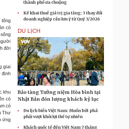
thành phố ưa chuộng
Kê khai thuế giá trị gia tăng: 3 thay đổi
doanh nghiệp cần lưu ý từ Quý 3/2026
 tổng
án có
DU LỊCH
 sông
người
nh đời
g giai
 định
Bảo tàng Tưởng niệm Hòa bình tại
ác khu
Nhật Bản đón lượng khách kỷ lục
iên có
am có
Du lịch biển Việt Nam: Muốn bứt phá
ã Thư
phải vượt khỏi lợi thế tự nhiên
p ứng
Khách quốc tế đến Việt Nam 7 tháng