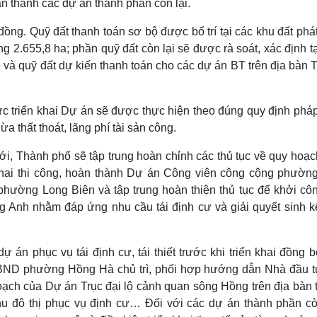
àn thành các dự án thành phần còn lại.
g. Quỹ đất thanh toán sơ bộ được bố trí tại các khu đất phát
g 2.655,8 ha; phần quỹ đất còn lại sẽ được rà soát, xác định t
i và quỹ đất dự kiến thanh toán cho các dự án BT trên địa bàn
ức triển khai Dự án sẽ được thực hiện theo đúng quy định pháp
 thất thoát, lãng phí tài sản công.
ới, Thành phố sẽ tập trung hoàn chỉnh các thủ tục về quy hoạ
 khai thi công, hoàn thành Dự án Công viên công cộng phườn
 phường Long Biên và tập trung hoàn thiện thủ tục để khởi côn
g Anh nhằm đáp ứng nhu cầu tái định cư và giải quyết sinh k
án phục vụ tái định cư, tái thiết trước khi triển khai đồng 
BND phường Hồng Hà chủ trì, phối hợp hướng dẫn Nhà đầu t
hoạch của Dự án Trục đại lộ cảnh quan sông Hồng trên địa bàn
 đô thị phục vụ định cư… Đối với các dự án thành phần còn