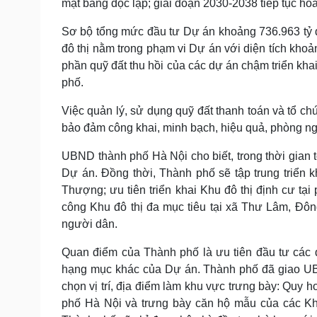
mặt bằng độc lập; giai đoạn 2030-2038 tiếp tục ho
Sơ bộ tổng mức đầu tư Dự án khoảng 736.963 tỷ đồn
đô thị nằm trong phạm vi Dự án với diện tích khoản
phần quỹ đất thu hồi của các dự án chậm triển kha
phố.
Việc quản lý, sử dụng quỹ đất thanh toán và tổ ch
bảo đảm công khai, minh bạch, hiệu quả, phòng ngừa
UBND thành phố Hà Nội cho biết, trong thời gian t
Dự án. Đồng thời, Thành phố sẽ tập trung triển
Thượng; ưu tiên triển khai Khu đô thị định cư tại
công Khu đô thị đa mục tiêu tại xã Thư Lâm, Đôn
người dân.
Quan điểm của Thành phố là ưu tiên đầu tư các dự 
hạng mục khác của Dự án. Thành phố đã giao U
chọn vị trí, địa điểm làm khu vực trưng bày: Quy 
phố Hà Nội và trưng bày căn hộ mẫu của các Khu