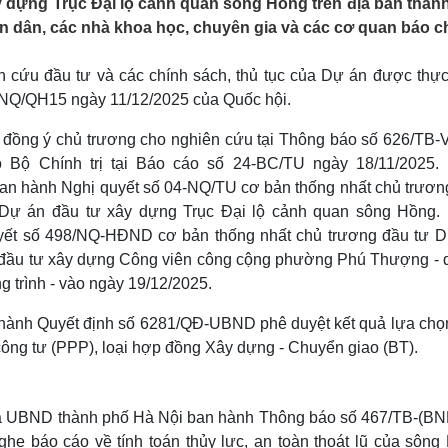
y dựng Trục Đại lộ cảnh quan sông Hồng trên địa bàn thàn
Lịch thi đấu bóng đá
Xe máy
 dân, các nhà khoa học, chuyên gia và các cơ quan báo ch
Thế giới thể thao
Tư vấn
eSports
V
Hậu trường
cứu đầu tư và các chính sách, thủ tục của Dự án được thực
58/NQ/QH15 ngày 11/12/2025 của Quốc hội.
Văn hóa
Giải trí
D
Sân khấu - Điện ảnh
Nghệ sĩ
n đồng ý chủ trương cho nghiên cứu tại Thông báo số 626/TB
Văn học
Thời trang
 Bộ Chính trị tại Báo cáo số 24-BC/TU ngày 18/11/2025.
Âm nhạc
Sao Việt
c
n hành Nghị quyết số 04-NQ/TU cơ bản thống nhất chủ trươn
Di sản
a Dự án đầu tư xây dựng Trục Đại lộ cảnh quan sông Hồng.
ết số 498/NQ-HĐND cơ bản thống nhất chủ trương đầu tư D
 đầu tư xây dựng Công viên công cộng phường Phú Thượng - 
 trình - vào ngày 19/12/2025.
hành Quyết định số 6281/QĐ-UBND phê duyệt kết quả lựa chọ
công tư (PPP), loại hợp đồng Xây dựng - Chuyển giao (BT).
và UBND thành phố Hà Nội ban hành Thông báo số 467/TB-(B
ghe báo cáo về tính toán thủy lực, an toàn thoát lũ của sông