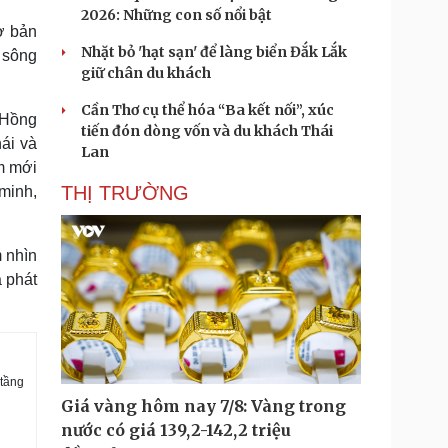
2026: Những con số nổi bật
ơ bản
Nhặt bỏ 'hạt sạn' để làng biển Đắk Lắk
 sông
giữ chân du khách
Cần Thơ cụ thể hóa “Ba kết nối”, xúc
 Hồng
tiến đón dòng vốn và du khách Thái
hái và
Lan
âm mới
THỊ TRƯỜNG
minh,
 nhìn
 phát
 tầng
Giá vàng hôm nay 7/8: Vàng trong
nước có giá 139,2-142,2 triệu