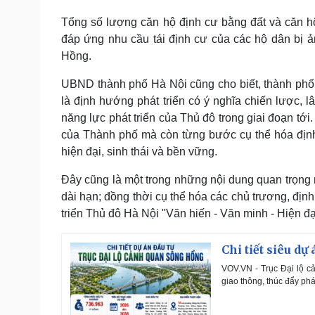
Tổng số lượng căn hộ định cư bằng đất và căn h
đáp ứng nhu cầu tái định cư của các hộ dân bị 
Hồng.
UBND thành phố Hà Nội cũng cho biết, thành phố
là định hướng phát triển có ý nghĩa chiến lược, l
năng lực phát triển của Thủ đô trong giai đoạn tớ
của Thành phố mà còn từng bước cụ thể hóa định
hiện đại, sinh thái và bền vững.
Đây cũng là một trong những nội dung quan trọng
dài hạn; đồng thời cụ thể hóa các chủ trương, đị
triển Thủ đô Hà Nội "Văn hiến - Văn minh - Hiện đạ
Chi tiết siêu d
VOV.VN - Trục Đại lộ c
giao thông, thúc đẩy phá