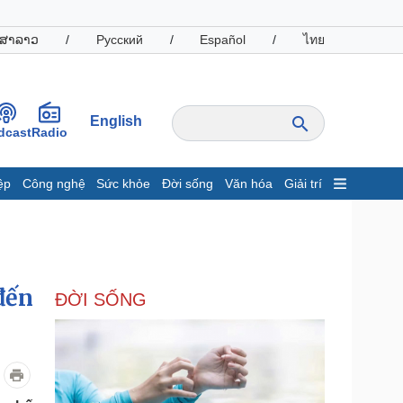
ສາລາວ
/
Русский
/
Español
/
ไทย
English
dcast
Radio
ệp
Công nghệ
Sức khỏe
Đời sống
Văn hóa
Giải trí
inh tế
Thị trường
ất động sản
Giá vàng
hởi nghiệp
Tiêu dùng
Tỷ giá
đến
ĐỜI SỐNG
Chứng khoán
Giá cà phê
oanh nghiệp
Công nghệ
hông tin doanh nghiệp
Sành điệu