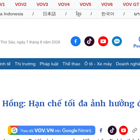
V1
VOV2
VOV3
VOV4
VOV5
VOV6
VOV GT
a Indonesia
/
日本語
/
ខ្មែរ
/
한국어
/
ພາ
Thứ Sáu, ngày 7 tháng 8 năm 2026
Po
inh tế
Thị trường
Pháp luật
Thể thao
Ô tô - Xe máy
Doanh nghi
Thế giới
Multimedia
K
Quan sát
Video
B
Cuộc sống đó đây
Ảnh
K
Hồ sơ
E-Magazine
 Hồng: Hạn chế tối đa ảnh hưởng 
Infographic
Thể thao
Ô tô - Xe máy
D
Bóng đá
Ô tô
T