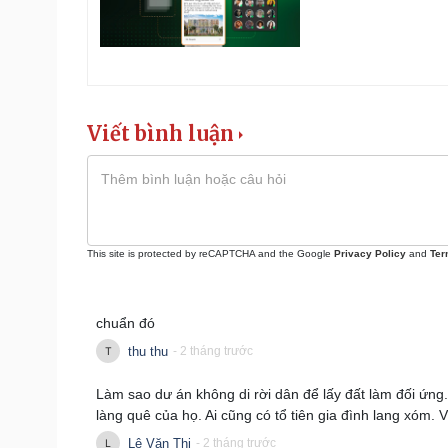
Viết bình luận
This site is protected by reCAPTCHA and the Google
Privacy Policy
and
Ter
chuẩn đó
thu thu
- 2 tháng trước
Làm sao dư án không di rời dân để lấy đất làm đối ứng. 
làng quê của họ. Ai cũng có tổ tiên gia đình lang xóm.
Lê Văn Thi
- 2 tháng trước