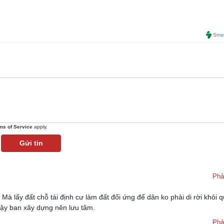
ms of Service
apply.
Gửi tin
Phả
Mà lấy đất chỗ tái định cư làm đất đối ứng để dân ko phải di rời khỏi 
 Vậy ban xây dựng nên lưu tâm.
Phả