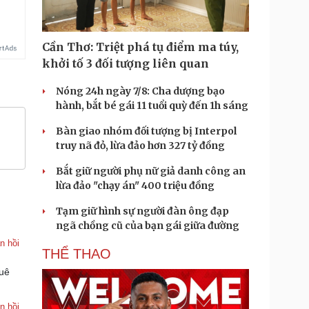
Cần Thơ: Triệt phá tụ điểm ma túy,
khởi tố 3 đối tượng liên quan
Nóng 24h ngày 7/8: Cha dượng bạo
hành, bắt bé gái 11 tuổi quỳ đến 1h sáng
Bàn giao nhóm đối tượng bị Interpol
truy nã đỏ, lừa đảo hơn 327 tỷ đồng
Bắt giữ người phụ nữ giả danh công an
lừa đảo "chạy án" 400 triệu đồng
Tạm giữ hình sự người đàn ông đạp
ngã chồng cũ của bạn gái giữa đường
n hồi
THỂ THAO
quê
n hồi