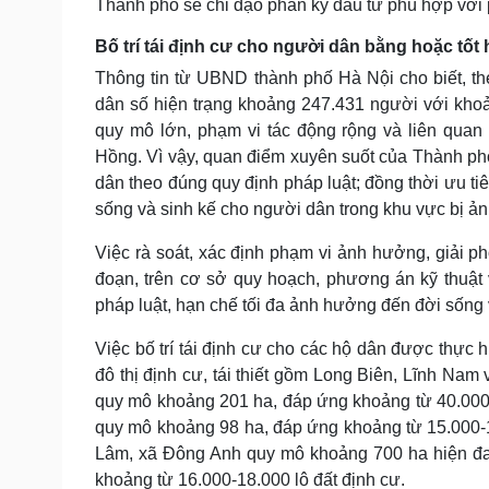
Thành phố sẽ chỉ đạo phân kỳ đầu tư phù hợp với p
Bố trí tái định cư cho người dân bằng hoặc tốt
Thông tin từ UBND thành phố Hà Nội cho biết, th
dân số hiện trạng khoảng 247.431 người với kho
quy mô lớn, phạm vi tác động rộng và liên quan
Hồng. Vì vậy, quan điểm xuyên suốt của Thành ph
dân theo đúng quy định pháp luật; đồng thời ưu tiên
sống và sinh kế cho người dân trong khu vực bị ả
Việc rà soát, xác định phạm vi ảnh hưởng, giải ph
đoạn, trên cơ sở quy hoạch, phương án kỹ thuật
pháp luật, hạn chế tối đa ảnh hưởng đến đời sống 
Việc bố trí tái định cư cho các hộ dân được thực 
đô thị định cư, tái thiết gồm Long Biên, Lĩnh Nam
quy mô khoảng 201 ha, đáp ứng khoảng từ 40.000-
quy mô khoảng 98 ha, đáp ứng khoảng từ 15.000-1
Lâm, xã Đông Anh quy mô khoảng 700 ha hiện đang
khoảng từ 16.000-18.000 lô đất định cư.