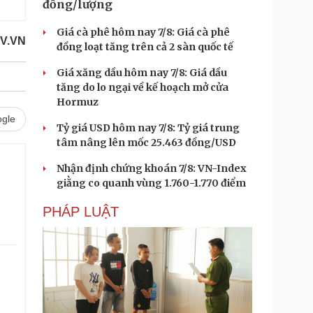
đồng/lượng
Giá cà phê hôm nay 7/8: Giá cà phê
V.VN
đồng loạt tăng trên cả 2 sàn quốc tế
Giá xăng dầu hôm nay 7/8: Giá dầu
tăng do lo ngại về kế hoạch mở cửa
Hormuz
gle
Tỷ giá USD hôm nay 7/8: Tỷ giá trung
tâm nâng lên mốc 25.463 đồng/USD
Nhận định chứng khoán 7/8: VN-Index
giằng co quanh vùng 1.760-1.770 điểm
PHÁP LUẬT
.