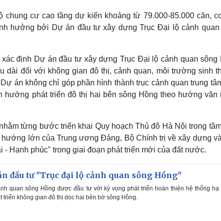
ộ chung cư cao tầng dự kiến khoảng từ 79.000-85.000 căn, c
ảnh hưởng bởi Dự án đầu tư xây dựng Trục Đại lộ cảnh quan
 xác định Dự án đầu tư xây dựng Trục Đại lộ cảnh quan sông
âu dài đối với không gian đô thị, cảnh quan, môi trường sinh t
i. Dự án không chỉ góp phần hình thành trục cảnh quan trung t
 hướng phát triển đô thị hai bên sông Hồng theo hướng văn 
 nhằm từng bước triển khai Quy hoạch Thủ đô Hà Nội trong tầm
nh hướng lớn của Trung ương Đảng, Bộ Chính trị về xây dựng và
i - Hạnh phúc" trong giai đoạn phát triển mới của đất nước.
ự án đầu tư "Trục đại lộ cảnh quan sông Hồng"
ảnh quan sông Hồng được đầu tư với kỳ vọng phát triển hoàn thiện hệ thống hạ
t triển không gian đô thị dọc hai bên bờ sông Hồng.