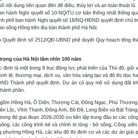
ố nội dung liên quan đến đê điều, thủy lợi và an toàn thoát lũ
n hành Nghị quyết số 10-NQ/TU cơ bản thống nhất thông qu
nh phố ban hành Nghị quyết số 18/NQ-HĐND quyết định chủ t
an sông Hồng trên địa bàn thành phố Hà Nội.
ó Quyết định số 2512/QĐ-UBND phê duyệt Quy hoạch tổng th
 trọng của Hà Nội tầm nhìn 100 năm
nh là một trong 9 trục động lực phát triển của Thủ đô, giữ v
kinh tế, thương mại, dịch vụ, văn hóa sáng tạo và đô thị dọc h
ĐND Thành phố quyết định, Dự án có quy mô sử dụng đất k
thành phần.
ng gồm Hồng Hà, Ô Diên, Thượng Cát, Đông Ngạc, Phú Thượng,
ên Lộc, Vĩnh Thanh, Đông Anh, Bồ Đề, Long Biên và Bát Tràng.
ong đó giai đoạn 2026-2030 ưu tiên tập trung đầu tư các công
ông, các công trình kè và chỉnh trị lòng - bờ sông, Công viê
 phường Hồng Hà, các khu đô thị định cư và các dự án giải 