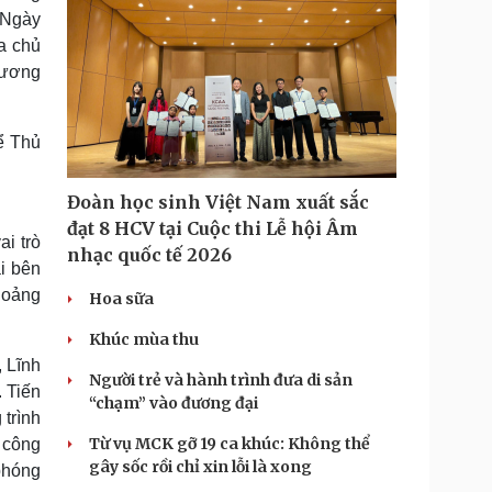
. Ngày
a chủ
rương
ể Thủ
Đoàn học sinh Việt Nam xuất sắc
đạt 8 HCV tại Cuộc thi Lễ hội Âm
ai trò
nhạc quốc tế 2026
ai bên
hoảng
Hoa sữa
Khúc mùa thu
 Lĩnh
Người trẻ và hành trình đưa di sản
 Tiến
“chạm” vào đương đại
 trình
Từ vụ MCK gỡ 19 ca khúc: Không thể
n công
gây sốc rồi chỉ xin lỗi là xong
phóng