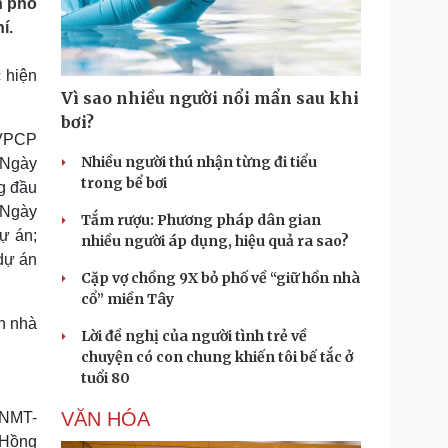
h phố
Doanh nghiệp 24h
Tin Công nghệ
í.
Doanh nhân
Trải nghiệm
ì cộng đồng
Chuyển đổi số
 hiện
Vì sao nhiều người nổi mẩn sau khi
u lịch
Podcast
bơi?
Tư vấn
Câu chuyện thời sự
-VPCP
Săn Tour
Đọc truyện đêm khuya
Nhiều người thú nhận từng đi tiểu
 Ngày
heck-in
Cửa sổ tình yêu
trong bể bơi
g đầu
Kể chuyện cho bé
 Ngày
Tắm rượu: Phương pháp dân gian
Hạt giống tâm hồn
ự án;
nhiều người áp dụng, hiệu quả ra sao?
dự án
Cặp vợ chồng 9X bỏ phố về “giữ hồn nhà
cổ” miền Tây
n nhà
Lời đề nghị của người tình trẻ về
chuyện có con chung khiến tôi bế tắc ở
tuổi 80
VĂN HÓA
NNMT-
 Hồng