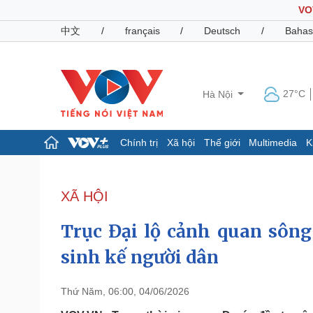
VO
中文
/
français
/
Deutsch
/
Bahas
27°C
Hà Nội
Chính trị
Xã hội
Thế giới
Multimedia
K
Chính trị
Xã hội
Đảng
Tin 24h
XÃ HỘI
Tổ chức nhân sự
Dự báo thời tiết
Quốc hội
Giáo dục
Trục Đại lộ cảnh quan sông
Nhận diện sự thật
Dấu ấn VOV
Việc làm
sinh kế người dân
Biển đảo
Pháp luật
Quân sự - Quốc phòng
Thứ Năm, 06:00, 04/06/2026
Vụ án
Vũ khí