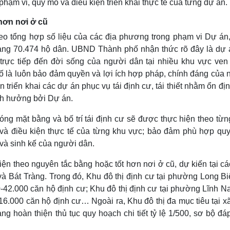
hạm vi, quy mô và điều kiện triển khai thực tế của từng dự án.
 hơn nơi ở cũ
eo tổng hợp số liệu của các địa phương trong phạm vi Dự án,
ảng 70.474 hộ dân. UBND Thành phố nhận thức rõ đây là dự 
 trực tiếp đến đời sống của người dân tại nhiều khu vực ven
ố là luôn bảo đảm quyền và lợi ích hợp pháp, chính đáng của 
 triển khai các dự án phục vụ tái định cư, tái thiết nhằm ổn đị
nh hưởng bởi Dự án.
óng mặt bằng và bố trí tái định cư sẽ được thực hiện theo từn
 và điều kiện thực tế của từng khu vực; bảo đảm phù hợp quy
và sinh kế của người dân.
hiện theo nguyên tắc bằng hoặc tốt hơn nơi ở cũ, dự kiến tại c
 và Bát Tràng. Trong đó, Khu đô thị định cư tại phường Long B
42.000 căn hộ định cư; Khu đô thị định cư tại phường Lĩnh N
6.000 căn hộ định cư… Ngoài ra, Khu đô thị đa mục tiêu tại x
 hoàn thiện thủ tục quy hoạch chi tiết tỷ lệ 1/500, sơ bộ đá