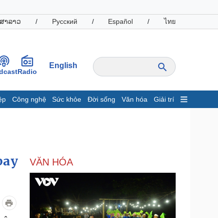
ສາລາວ
/
Русский
/
Español
/
ไทย
English
dcast
Radio
ệp
Công nghệ
Sức khỏe
Đời sống
Văn hóa
Giải trí
inh tế
Thị trường
ất động sản
Giá vàng
hởi nghiệp
Tiêu dùng
Tỷ giá
bay
VĂN HÓA
Chứng khoán
Giá cà phê
oanh nghiệp
Công nghệ
hông tin doanh nghiệp
Sành điệu