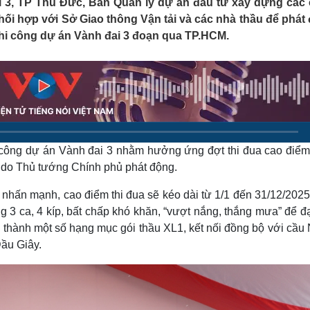
ai 3, TP Thủ Đức, Ban Quản lý dự án đầu tư xây dựng các
Lịch thi đấu bóng đá
Xe máy
hối hợp với Sở Giao thông Vận tải và các nhà thầu để phát
Thế giới thể thao
Tư vấn
thi công dự án Vành đai 3 đoạn qua TP.HCM.
eSports
V
Hậu trường
Văn hóa
Giải trí
D
Sân khấu - Điện ảnh
Nghệ sĩ
Văn học
Thời trang
Âm nhạc
Sao Việt
c
Di sản
i công dự án Vành đai 3 nhằm hưởng ứng đợt thi đua cao điểm
 do Thủ tướng Chính phủ phát động.
hấn mạnh, cao điểm thi đua sẽ kéo dài từ 1/1 đến 31/12/2025
ng 3 ca, 4 kíp, bất chấp khó khăn, “vượt nắng, thắng mưa” để đ
 thành một số hạng mục gói thầu XL1, kết nối đồng bộ với cầu
ầu Giây.