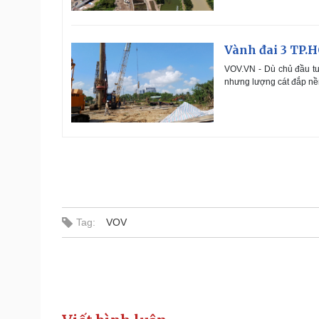
Vành đai 3 TP.H
VOV.VN - Dù chủ đầu tư 
nhưng lượng cát đắp nề
Tag:
VOV