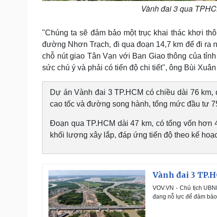
Vành đai 3 qua TPHCM
"Chúng ta sẽ đảm bảo một trục khai thác khơi t
đường Nhơn Trạch, đi qua đoạn 14,7 km để đi ra nú
chỗ nút giao Tân Vạn với Ban Giao thông của tỉn
sức chú ý và phải có tiến độ chi tiết", ông Bùi X
Dự án Vành đai 3 TP.HCM có chiều dài 76 km, 
cao tốc và đường song hành, tổng mức đầu tư 75
Đoạn qua TP.HCM dài 47 km, có tổng vốn hơn 41
khối lượng xây lắp, đáp ứng tiến độ theo kế hoạ
Vành đai 3 TP.H
VOV.VN - Chủ tịch UBN
đang nỗ lực để đảm bảo 