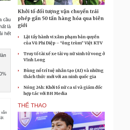
Khởi tố đối tượng vận chuyển trái
phép gần 50 tấn hàng hóa qua biên
a cầu
giới
hất là
i hết
Lật tẩy hành vi xâm phạm bản quyền
của Vũ Phi Điệp – “ông trùm” Việt KTV
Truy tố tài xế xe tải vụ nữ sinh tử vong ở
làn
Vĩnh Long
Bùng nổ trí tuệ nhân tạo (AI) và những
30%
thách thức mới với an ninh quốc gia
Nóng 24h: Khởi tố nữ ca sĩ và giám đốc
hợp tác với BH Media
THỂ THAO
 vẫn
ật.