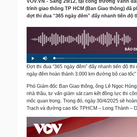
VOV.VN - Sáng 29/12, tại công trường Vành đ
Tin nóng
Việt Nam
trình giao thông TP HCM (Ban Giao thông) đã p
Tư vấn luật
Phân tích
đợt thi đua “365 ngày đêm” đẩy nhanh tiến độ 
Sức khỏe
Đời sống
Dinh dưỡng - món ngon
Nhà đẹp
Cây thuốc
Blog
Sản phụ khoa
Tình yêu - Gia đình
L
P
M
Nhi khoa
o
l
u
a
Đợt thi đua “365 ngày đêm” đẩy nhanh tiến độ th
a
t
Nam khoa
d
y
e
e
Làm đẹp - giảm cân
ngày đêm hoàn thành 3.000 km đường bộ cao tốc”
d
:
Phòng mạch online
4
.
Phó Giám đốc Ban Giao thông, ông Lê Ngọc Hùng n
Ăn sạch sống khỏe
6
2
nhà thầu, tư vấn giám sát cam kết đồng lực thi cô
%
Cải chính
mốc quan trọng. Trong đó, ngày 30/4/2025 sẽ hoàn
Trạch và đường cao tốc TPHCM – Long Thành – D