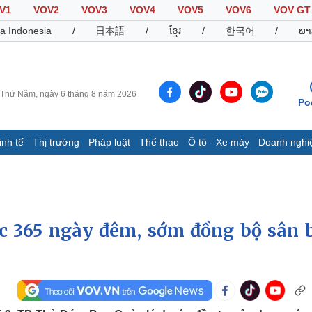
V1
VOV2
VOV3
VOV4
VOV5
VOV6
VOV GT
a Indonesia
/
日本語
/
ខ្មែរ
/
한국어
/
ພາ
Thứ Năm, ngày 6 tháng 8 năm 2026
Po
inh tế
Thị trường
Pháp luật
Thể thao
Ô tô - Xe máy
Doanh nghi
Thế giới
Multimedia
K
Quan sát
Video
B
Cuộc sống đó đây
Ảnh
K
Hồ sơ
E-Magazine
c 365 ngày đêm, sớm đồng bộ sân 
Infographic
Thể thao
Ô tô - Xe máy
D
Bóng đá
Ô tô
T