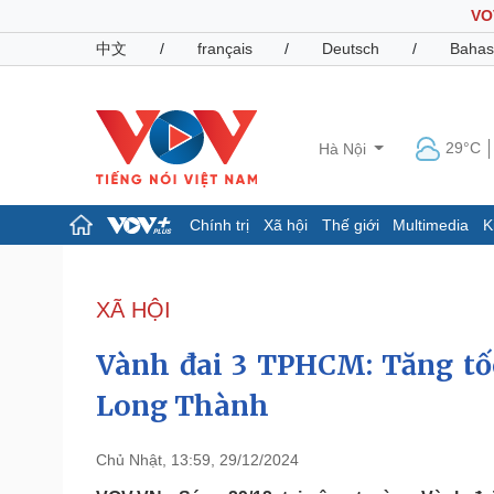
VO
中文
/
français
/
Deutsch
/
Bahas
29°C
Hà Nội
Chính trị
Xã hội
Thế giới
Multimedia
K
Chính trị
Xã hội
Đảng
Tin 24h
XÃ HỘI
Tổ chức nhân sự
Dự báo thời tiết
Quốc hội
Giáo dục
Vành đai 3 TPHCM: Tăng tố
Nhận diện sự thật
Dấu ấn VOV
Việc làm
Long Thành
Biển đảo
Pháp luật
Quân sự - Quốc phòng
Chủ Nhật, 13:59, 29/12/2024
Vụ án
Vũ khí