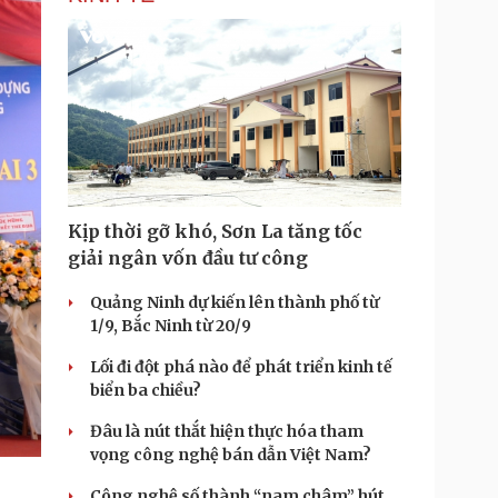
T
i
m
e
Kịp thời gỡ khó, Sơn La tăng tốc
giải ngân vốn đầu tư công
Quảng Ninh dự kiến lên thành phố từ
1/9, Bắc Ninh từ 20/9
Lối đi đột phá nào để phát triển kinh tế
biển ba chiều?
Đâu là nút thắt hiện thực hóa tham
vọng công nghệ bán dẫn Việt Nam?
Công nghệ số thành “nam châm” hút