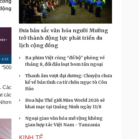
 công
Doanh nghiệp 24h
Tin Công nghệ
 động
Doanh nhân
Trải nghiệm
ì cộng đồng
Chuyển đổi số
Đưa bản sắc văn hóa người Mường
u lịch
Podcast
trở thành động lực phát triển du
Tư vấn
Câu chuyện thời sự
lịch cộng đồng
Săn Tour
Đọc truyện đêm khuya
heck-in
Cửa sổ tình yêu
Ba phim Việt cùng “đổ bộ” phòng vé
R
-
2:13
Kể chuyện cho bé
tháng 8, đối đầu loạt bom tấn ngoại
 “500
Hạt giống tâm hồn
e
Thanh âm vượt đại dương: Chuyện chưa
m
kể về bản tình ca từ chốn ngục tù Côn
. Các
a
Đảo
ạt các
i
Hoa hậu Thế giới Miss World 2026 sẽ
 Nhơn
n
khai mạc tại Quảng Ninh ngày 11/8
i
Ngoại giao văn hóa mở rộng không
gian hợp tác Việt Nam - Tanzania
n
g
KINH TẾ