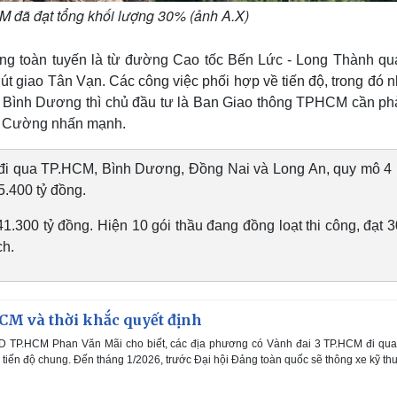
 đã đạt tổng khối lượng 30% (ảnh A.X)
hông toàn tuyến là từ đường Cao tốc Bến Lức - Long Thành qu
t giao Tân Vạn. Các công việc phối hợp về tiến độ, trong đó n
h Bình Dương thì chủ đầu tư là Ban Giao thông TPHCM cần phả
uân Cường nhấn mạnh.
đi qua TP.HCM, Bình Dương, Đồng Nai và Long An, quy mô 4 
.400 tỷ đồng.
.300 tỷ đồng. Hiện 10 gói thầu đang đồng loạt thi công, đạt 
ch.
CM và thời khắc quyết định
D TP.HCM Phan Văn Mãi cho biết, các địa phương có Vành đai 3 TP.HCM đi qua
tiến độ chung. Đến tháng 1/2026, trước Đại hội Đảng toàn quốc sẽ thông xe kỹ thu