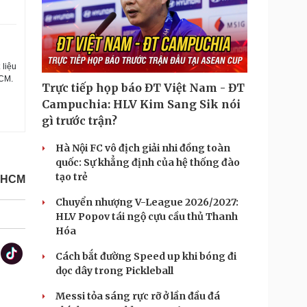
 liệu
HCM.
Trực tiếp họp báo ĐT Việt Nam - ĐT
Campuchia: HLV Kim Sang Sik nói
gì trước trận?
Hà Nội FC vô địch giải nhi đồng toàn
quốc: Sự khẳng định của hệ thống đào
tạo trẻ
.HCM
Chuyển nhượng V-League 2026/2027:
HLV Popov tái ngộ cựu cầu thủ Thanh
Hóa
Cách bắt đường Speed up khi bóng đi
dọc dây trong Pickleball
Messi tỏa sáng rực rỡ ở lần đầu đá