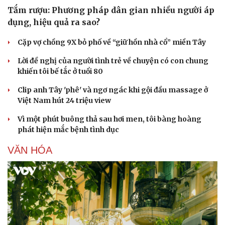
Tắm rượu: Phương pháp dân gian nhiều người áp
dụng, hiệu quả ra sao?
Cặp vợ chồng 9X bỏ phố về “giữ hồn nhà cổ” miền Tây
Lời đề nghị của người tình trẻ về chuyện có con chung
khiến tôi bế tắc ở tuổi 80
Sức khỏe
Đời sống
Clip anh Tây 'phê' và ngơ ngác khi gội đầu massage ở
Dinh dưỡng - món ngon
Nhà đẹp
Việt Nam hút 24 triệu view
Cây thuốc
Blog
Sản phụ khoa
Tình yêu - Gia đình
Vì một phút buông thả sau hơi men, tôi bàng hoàng
Nhi khoa
phát hiện mắc bệnh tình dục
Nam khoa
Làm đẹp - giảm cân
VĂN HÓA
Phòng mạch online
Ăn sạch sống khỏe