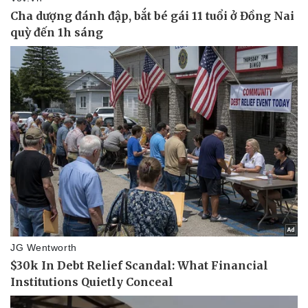
Vụ án
Vũ khí
Tin nóng
Việt Nam
Tư vấn luật
Phân tích