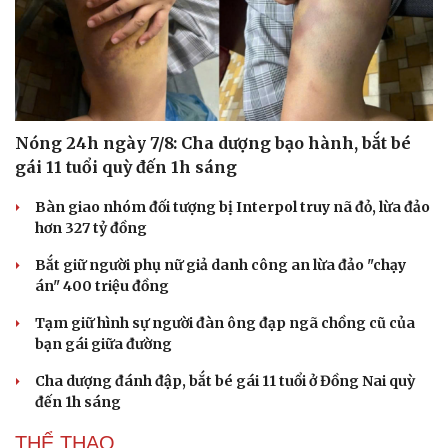
Nóng 24h ngày 7/8: Cha dượng bạo hành, bắt bé
gái 11 tuổi quỳ đến 1h sáng
Bàn giao nhóm đối tượng bị Interpol truy nã đỏ, lừa đảo
hơn 327 tỷ đồng
Bắt giữ người phụ nữ giả danh công an lừa đảo "chạy
án" 400 triệu đồng
Tạm giữ hình sự người đàn ông đạp ngã chồng cũ của
bạn gái giữa đường
Du lịch
Podcast
Tư vấn
Câu chuyện thời sự
Cha dượng đánh đập, bắt bé gái 11 tuổi ở Đồng Nai quỳ
Săn Tour
Đọc truyện đêm khuya
đến 1h sáng
check-in
Cửa sổ tình yêu
THỂ THAO
Kể chuyện cho bé