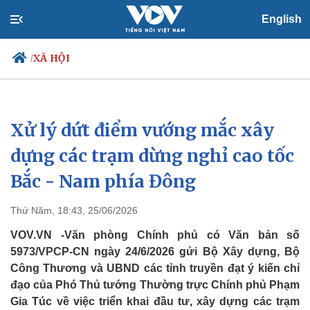
English
XÃ HỘI
/
Xử lý dứt điểm vướng mắc xây
Chính trị
Xã hội
Đảng
Tin 24h
dựng các trạm dừng nghỉ cao tốc
Tổ chức nhân sự
Dự báo thời tiết
Bắc - Nam phía Đông
Quốc hội
Giáo dục
Nhận diện sự thật
Dấu ấn VOV
Việc làm
Thứ Năm, 18:43, 25/06/2026
Biển đảo
VOV.VN -Văn phòng Chính phủ có Văn bản số
5973/VPCP-CN ngày 24/6/2026 gửi Bộ Xây dựng, Bộ
Công Thương và UBND các tỉnh truyền đạt ý kiến chỉ
đạo của Phó Thủ tướng Thường trực Chính phủ Phạm
Gia Túc về việc triển khai đầu tư, xây dựng các trạm