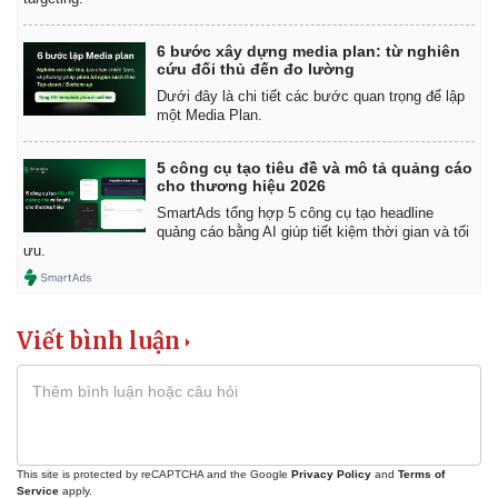
6 bước xây dựng media plan: từ nghiên
cứu đối thủ đến đo lường
Dưới đây là chi tiết các bước quan trọng để lập
một Media Plan.
5 công cụ tạo tiêu đề và mô tả quảng cáo
cho thương hiệu 2026
SmartAds tổng hợp 5 công cụ tạo headline
quảng cáo bằng AI giúp tiết kiệm thời gian và tối
ưu.
Viết bình luận
This site is protected by reCAPTCHA and the Google
Privacy Policy
and
Terms of
Service
apply.