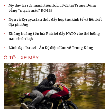
Mỹ duy trì sức mạnh tiêm kích F-22 tại Trung Đông
bằng “mạch máu” KC-135
Nga và Kyrgyzstan thúc đẩy hợp tác kinh tế và liên kết
địa phương
Khủng hoảng tên lửa Patriot đẩy NATO vào thế lưỡng
nan chiến lược
Lãnh đạo Israel - Ấn Độ điện đàm về Trung Đông
Ô TÔ - XE MÁY
Cải chính