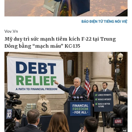
Thể thao
Ô tô - Xe máy
Bóng đá
Ô tô
Lịch thi đấu bóng đá
Xe máy
Thế giới thể thao
Tư vấn
eSports
Hậu trường