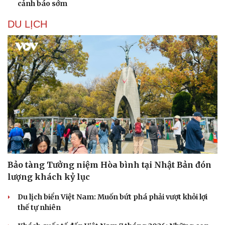
cảnh báo sớm
DU LỊCH
Văn hóa
Giải trí
Sân khấu - Điện ảnh
Nghệ sĩ
Bảo tàng Tưởng niệm Hòa bình tại Nhật Bản đón
Văn học
Thời trang
lượng khách kỷ lục
Âm nhạc
Sao Việt
Di sản
Du lịch biển Việt Nam: Muốn bứt phá phải vượt khỏi lợi
thế tự nhiên