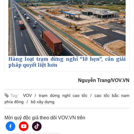
Hàng loạt trạm dừng nghỉ “lỡ hẹn”, cần giải
pháp quyết liệt hơn
Nguyễn Trang/VOV.VN
Tag:
VOV
trạm dừng nghỉ cao tốc
cao tốc bắc nam
phía đông
bộ xây dựng
Kinh tế
Thị trường
Bất động sản
Giá vàng
Mời quý độc giả theo dõi VOV.VN trên
Khởi nghiệp
Tiêu dùng
Tỷ giá
Chứng khoán