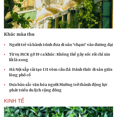
Khúc mùa thu
Người trẻ và hành trình đưa di sản “chạm” vào đương đại
Từ vụ MCK gỡ 19 ca khúc: Không thể gây sốc rồi chỉ xin
lỗi là xong
Hà Nội sắp cải tạo 131 vòm cầu đá: Đánh thức di sản giữa
lòng phố cổ
Đưa bản sắc văn hóa người Mường trở thành động lực
phát triển du lịch cộng đồng
KINH TẾ