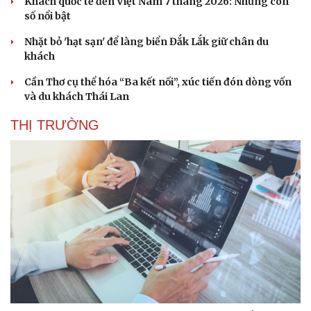
Khách quốc tế đến Việt Nam 7 tháng 2026: Những con
số nổi bật
Nhặt bỏ 'hạt sạn' để làng biển Đắk Lắk giữ chân du
khách
Cần Thơ cụ thể hóa “Ba kết nối”, xúc tiến đón dòng vốn
và du khách Thái Lan
THỊ TRƯỜNG