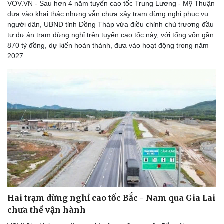
VOV.VN - Sau hơn 4 năm tuyến cao tốc Trung Lương - Mỹ Thuận
đưa vào khai thác nhưng vẫn chưa xây trạm dừng nghỉ phục vụ
người dân, UBND tỉnh Đồng Tháp vừa điều chỉnh chủ trương đầu
tư dự án trạm dừng nghỉ trên tuyến cao tốc này, với tổng vốn gần
870 tỷ đồng, dự kiến hoàn thành, đưa vào hoạt động trong năm
Doanh nghiệp
Công nghệ
2027.
Thông tin doanh nghiệp
Sành điệu
Doanh nghiệp 24h
Tin Công nghệ
Doanh nhân
Trải nghiệm
Vì cộng đồng
Chuyển đổi số
Hai trạm dừng nghỉ cao tốc Bắc - Nam qua Gia Lai
chưa thể vận hành