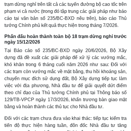
trạm dừng nghỉ trên tất cả các tuyến đường bộ cao tốc trên
phạm vi cả nước (trong đó tập trung các giải pháp như báo
cáo tại văn bản số 235/BC-BXD nêu trên), báo cáo Thủ
tướng Chính phủ kết quả thực hiện trong tháng 7/2026.
Phấn đấu hoàn thành toàn bộ 18 trạm dừng nghỉ trước
ngày 15/12/2026
Tại Báo cáo số 235/BC-BXD ngày 20/6/2026, Bộ Xây
dựng đã đề xuất các giải pháp để xử lý các vướng mắc,
khó khăn trong 6 tháng cuối năm 2026 như sau: Đối với
các trạm còn vướng mắc về mặt bằng, thu hồi khoáng sản,
chuyển mục đích sử dụng đất, Bộ Xây dựng tiếp tục làm
Thế giới
Multimedia
việc với địa phương, Nhà đầu tư để giải quyết dứt điểm
Quan sát
Video
theo chỉ đạo của Thủ tướng Chính phủ tại Thông báo số
Cuộc sống đó đây
Ảnh
129/TB-VPCP ngày 17/3/2026, khẩn trương bàn giao mặt
Hồ sơ
E-Magazine
bằng và hoàn thành các thủ tục cho Nhà đầu tư.
Infographic
Đối với các trạm chưa đưa vào khai thác: tiếp tục kiểm tra
tiến độ thực hiện hàng tuần, đôn đốc Nhà đầu tư tăng