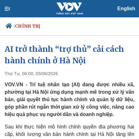
English
CHÍNH TRỊ
/
AI trở thành “trợ thủ” cải cách
hành chính ở Hà Nội
Chính trị
Xã hội
Đảng
Tin 24h
Tổ chức nhân sự
Dự báo thời tiết
Thứ Tư, 06:00, 03/06/2026
Quốc hội
Giáo dục
VOV.VN - Trí tuệ nhân tạo (AI) đang được nhiều xã,
Nhận diện sự thật
Dấu ấn VOV
phường tại Hà Nội ứng dụng mạnh mẽ trong xử lý văn
Việc làm
bản, giải quyết thủ tục hành chính và quản lý dữ liệu,
Biển đảo
góp phần rút ngắn thời gian xử lý công việc, nâng cao
hiệu quả phục vụ người dân và doanh nghiệp.
Sau khi thực hiện mô hình chính quyền địa phương hai
cấp, khối lượng văn bản hành chính tại Hà Nội tăng lên