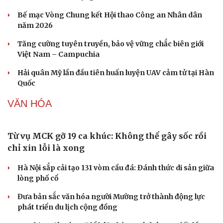
triệu đồng/kg
QUÂN SỰ - QUỐC PHÒNG
Sức khỏe
Đời sống
Mỹ bác thông tin thiếu hụt đạn dược sau nhiều
Dinh dưỡng - món ngon
Nhà đẹp
tháng giao tranh với Iran
Cây thuốc
Blog
Sản phụ khoa
Tình yêu - Gia đình
Phê duyệt Kế hoạch bồi dưỡng kiến thức quốc phòng và
Nhi khoa
an ninh cho đối tượng 1
Nam khoa
Làm đẹp - giảm cân
Bế mạc Vòng Chung kết Hội thao Công an Nhân dân
Phòng mạch online
năm 2026
Ăn sạch sống khỏe
Tăng cường tuyên truyền, bảo vệ vững chắc biên giới
Việt Nam – Campuchia
Hải quân Mỹ lần đầu tiên huấn luyện UAV cảm tử tại Hàn
Quốc
VĂN HÓA