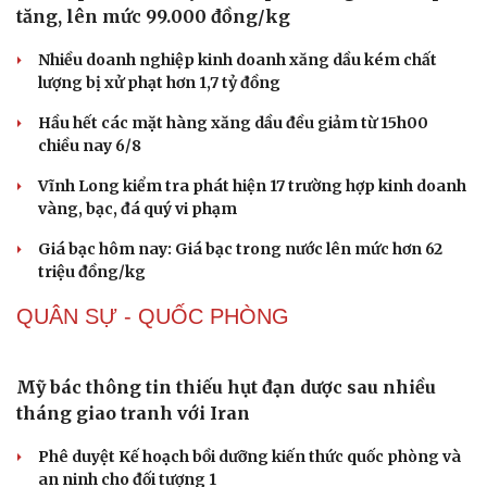
Xác minh làm rõ video bảo mẫu đánh, bắn dây thun vào
chân trẻ mầm non ở TP.HCM
Sơn La đẩy nhanh hoàn thiện các trường liên cấp vùng
biên trước năm học mới
THỊ TRƯỜNG
Giá cà phê hôm nay 7/8: Cà phê trong nước tiếp đà
tăng, lên mức 99.000 đồng/kg
Nhiều doanh nghiệp kinh doanh xăng dầu kém chất
lượng bị xử phạt hơn 1,7 tỷ đồng
Hầu hết các mặt hàng xăng dầu đều giảm từ 15h00
chiều nay 6/8
Vĩnh Long kiểm tra phát hiện 17 trường hợp kinh doanh
vàng, bạc, đá quý vi phạm
Giá bạc hôm nay: Giá bạc trong nước lên mức hơn 62