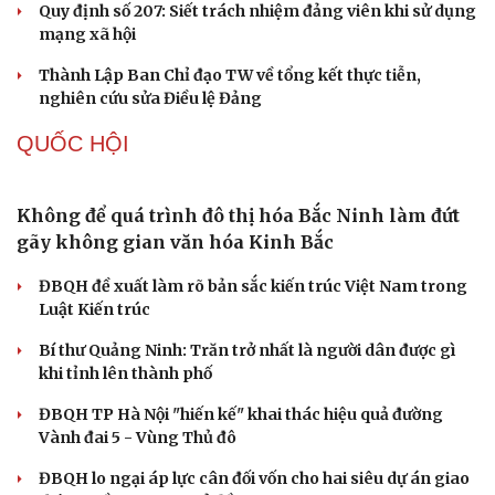
Đảng ủy các cơ quan Đảng Trung ương xây dựng
phần mềm đánh giá cán bộ theo KPI
Đồng chí Trần Cẩm Tú: Bộ chỉ số đánh giá công việc
phải đo được kết quả thực chất
Bộ Chính trị: Giải thể hội quần chúng hoạt động kém
hiệu quả, không đúng tôn chỉ
Quy định số 207: Siết trách nhiệm đảng viên khi sử dụng
mạng xã hội
Thành Lập Ban Chỉ đạo TW về tổng kết thực tiễn,
nghiên cứu sửa Điều lệ Đảng
QUỐC HỘI
Không để quá trình đô thị hóa Bắc Ninh làm đứt
gãy không gian văn hóa Kinh Bắc