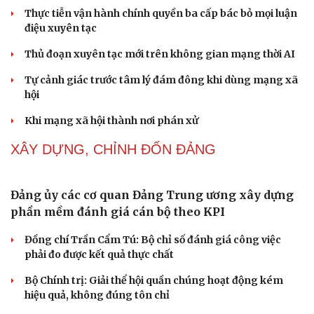
hội
Khi mạng xã hội thành nơi phán xử
NHẬN DIỆN SỰ THẬT
Thành tựu nhân quyền ở Việt Nam: Sự thật được
chứng minh qua những số liệu cụ thể
Thực tiễn vận hành chính quyền ba cấp bác bỏ mọi luận
điệu xuyên tạc
Thủ đoạn xuyên tạc mới trên không gian mạng thời AI
Tự cảnh giác trước tâm lý đám đông khi dùng mạng xã
hội
Cải chính
Khi mạng xã hội thành nơi phán xử
XÂY DỰNG, CHỈNH ĐỐN ĐẢNG