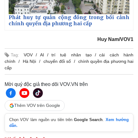
Phát huy tự quản cộng đồng trong bối cảnh
chính quyền địa phương hai cấp
Huy Nam/VOV1
Tag:
VOV
AI
trí tuệ nhân tạo
cải cách hành
chính
Hà Nội
chuyển đổi số
chính quyền địa phương hai
cấp
Mời quý độc giả theo dõi VOV.VN trên
Thêm VOV trên Google
Chọn VOV làm nguồn ưu tiên trên
Google Search
.
Xem hướng
Pháp luật
Quân sự - Quốc phòng
dẫn.
Vụ án
Vũ khí