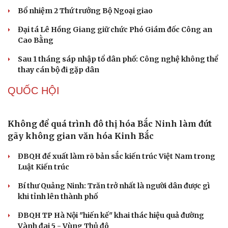
Khám xét khẩn cấp nhà Bùi Xuân Huấn (Huấn Hoa
Hồng)
TỔ CHỨC NHÂN SỰ
Quảng Trị đưa cán bộ về làm việc tại trung tâm
hành chính - chính trị tỉnh
Cà Mau bổ nhiệm 3 phó giám đốc sở
Bổ nhiệm 2 Thứ trưởng Bộ Ngoại giao
Đại tá Lê Hồng Giang giữ chức Phó Giám đốc Công an
Cao Bằng
Sau 1 tháng sáp nhập tổ dân phố: Công nghệ không thể
thay cán bộ đi gặp dân
QUỐC HỘI