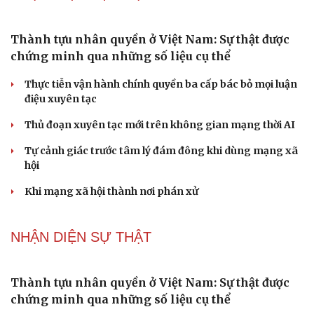
khiến tôi bế tắc ở tuổi 80
Du lịch biển Việt Nam: Muốn bứt phá phải vượt khỏi lợi
thế tự nhiên
Vì một phút buông thả sau hơi men, tôi bàng hoàng
phát hiện mắc bệnh tình dục
Ranh giới mong manh giữa hài hước và phản cảm
NHẬN DIỆN SỰ THẬT
Thành tựu nhân quyền ở Việt Nam: Sự thật được
chứng minh qua những số liệu cụ thể
Thực tiễn vận hành chính quyền ba cấp bác bỏ mọi luận
điệu xuyên tạc
Thủ đoạn xuyên tạc mới trên không gian mạng thời AI
Tự cảnh giác trước tâm lý đám đông khi dùng mạng xã