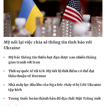
Mỹ nối lại việc chia sẻ thông tin tình báo với
Ukraine
Mỹ bác thông tin thiếu hụt đạn dược sau nhiều tháng
giao tranh với Iran
Thời sự quốc tế tối 6/8: Mỹ tiết lộ thời điểm có thể đạt
thỏa thuận về Hormuz
Doanh nghiệp
Công nghệ
Nhà máy lọc dầu lớn của Nga bốc cháy vì bị UAV Ukraine
tập kích
Thông tin doanh nghiệp
Sành điệu
Doanh nghiệp 24h
Tin Công nghệ
Trung Quốc hoàn thành bản đồ địa chất Mặt Trăng mới
Doanh nhân
Trải nghiệm
Vì cộng đồng
Chuyển đổi số