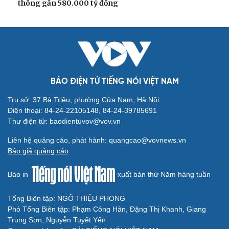
ĐBQH đề xuất làm rõ bản sắc kiến trúc Việt Nam trong
Luật Kiến trúc
Bí thư Quảng Ninh: Trăn trở nhất là người dân được gì
khi tỉnh lên thành phố
ĐBQH TP Hà Nội "hiến kế" khai thác hiệu quả đường
Vành đai 5 - Vùng Thủ đô
ĐBQH lo ngại áp lực cân đối vốn cho hai siêu dự án giao
thông gần 580.000 tỷ đồng
BÁO ĐIỆN TỬ TIẾNG NÓI VIỆT NAM
Trụ sở: 37 Bà Triệu, phường Cửa Nam, Hà Nội
Điện thoại: 84-24-22105148, 84-24-39785691