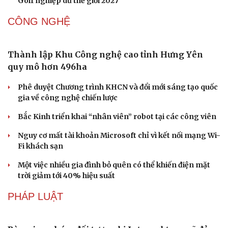
Khách quốc tế đến Việt Nam 7 tháng 2026: Những con
số nổi bật
Nhặt bỏ 'hạt sạn' để làng biển Đắk Lắk giữ chân du
khách
Cần Thơ cụ thể hóa “Ba kết nối”, xúc tiến đón dòng vốn
và du khách Thái Lan
Ký kết hợp tác đăng cai Vòng chung kết Giải Vô địch
Golf nghiệp dư thế giới 2027
CÔNG NGHỆ
Thành lập Khu Công nghệ cao tỉnh Hưng Yên
quy mô hơn 496ha
Phê duyệt Chương trình KHCN và đổi mới sáng tạo quốc
Văn hóa
Giải trí
gia về công nghệ chiến lược
Sân khấu - Điện ảnh
Nghệ sĩ
Văn học
Thời trang
Bắc Kinh triển khai “nhân viên” robot tại các công viên