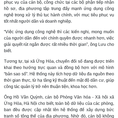
phục vụ của cán bộ, công chức tại các bộ phận tiếp nhận
Quan sát
Video
Cuộc sống đó đây
Ảnh
hồ sơ, địa phương tập trung đẩy mạnh ứng dụng công
Hồ sơ
E-Magazine
nghệ trong xử lý thủ tục hành chính, với mục tiêu phục vụ
Infographic
tốt nhất người dân và doanh nghiệp.
“Việc ứng dụng công nghệ thì các kiến nghị, mong muốn
của người dân đến với chính quyền được nhanh hơn, việc
giải quyết rút ngắn được rất nhiều thời gian”, ông Lưu cho
biết.
Tương tự, tại xã Ứng Hòa, chuyển đổi số đang được triển
khai theo hướng trực quan và đồng bộ hơn với mô hình
“bản sao số”. Hệ thống này tích hợp dữ liệu đa nguồn theo
thời gian thực, từ hạ tầng kỹ thuật đến mật độ dân cư, giúp
công tác quản lý trở nên thuận tiện, khoa học hơn.
Ông Hồ Vân Quỳnh, cán bộ Phòng Văn hóa - Xã hội xã
Ứng Hòa, Hà Nội cho biết, toàn bộ dữ liệu của các phòng,
ban đều được cập nhật lên hệ thống để xây dựng bức
tranh số tổng thể của địa phương. Nhờ đó, cán bộ không