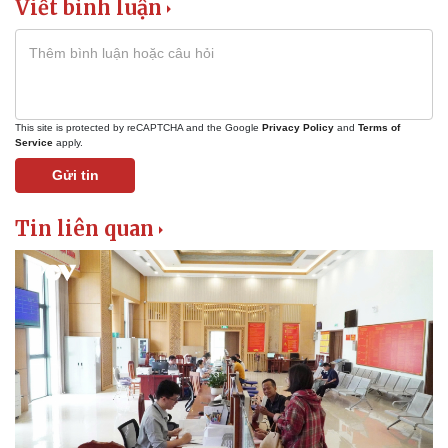
Tin nóng
Việt Nam
Viết bình luận
Tư vấn luật
Phân tích
This site is protected by reCAPTCHA and the Google
Privacy Policy
and
Terms of
Service
apply.
Gửi tin
Tin liên quan