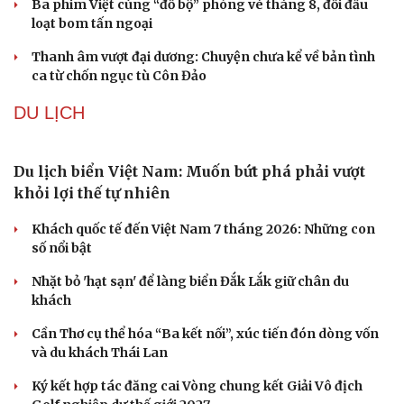
Từ vụ MCK gỡ 19 ca khúc: Không thể gây sốc rồi
chỉ xin lỗi là xong
Hà Nội sắp cải tạo 131 vòm cầu đá: Đánh thức di sản giữa
lòng phố cổ
Đưa bản sắc văn hóa người Mường trở thành động lực
phát triển du lịch cộng đồng
Ba phim Việt cùng “đổ bộ” phòng vé tháng 8, đối đầu
loạt bom tấn ngoại
Thanh âm vượt đại dương: Chuyện chưa kể về bản tình
ca từ chốn ngục tù Côn Đảo
DU LỊCH
Du lịch biển Việt Nam: Muốn bứt phá phải vượt
khỏi lợi thế tự nhiên