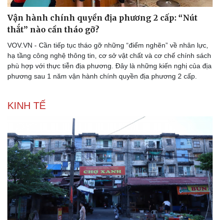
Vận hành chính quyền địa phương 2 cấp: “Nút
thắt” nào cần tháo gỡ?
VOV.VN - Cần tiếp tục tháo gỡ những “điểm nghẽn” về nhân lực,
hạ tầng công nghệ thông tin, cơ sở vật chất và cơ chế chính sách
phù hợp với thực tiễn địa phương. Đây là những kiến nghị của địa
Thể thao
Ô tô - Xe máy
phương sau 1 năm vận hành chính quyền địa phương 2 cấp.
Bóng đá
Ô tô
Lịch thi đấu bóng đá
Xe máy
Thế giới thể thao
Tư vấn
KINH TẾ
eSports
Hậu trường