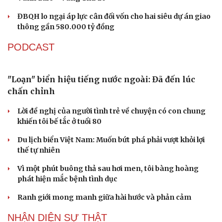
Không để quá trình đô thị hóa Bắc Ninh làm đứt
gãy không gian văn hóa Kinh Bắc
ĐBQH đề xuất làm rõ bản sắc kiến trúc Việt Nam trong
Luật Kiến trúc
Bí thư Quảng Ninh: Trăn trở nhất là người dân được gì
Du lịch
Podcast
khi tỉnh lên thành phố
Tư vấn
Câu chuyện thời sự
ĐBQH TP Hà Nội "hiến kế" khai thác hiệu quả đường
Săn Tour
Đọc truyện đêm khuya
Vành đai 5 - Vùng Thủ đô
check-in
Cửa sổ tình yêu
Kể chuyện cho bé
ĐBQH lo ngại áp lực cân đối vốn cho hai siêu dự án giao
Hạt giống tâm hồn
thông gần 580.000 tỷ đồng
PODCAST
"Loạn" biển hiệu tiếng nước ngoài: Đã đến lúc
chấn chỉnh
Lời đề nghị của người tình trẻ về chuyện có con chung