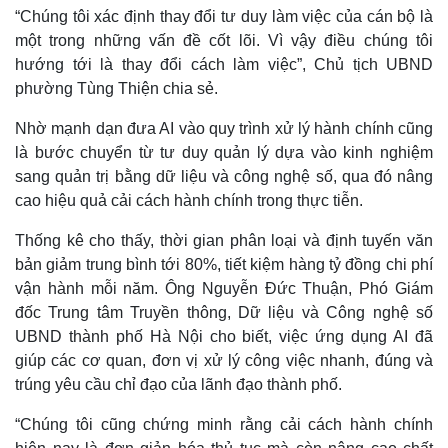
“Chúng tôi xác định thay đổi tư duy làm việc của cán bộ là
một trong những vấn đề cốt lõi. Vì vậy điều chúng tôi
hướng tới là thay đổi cách làm việc”, Chủ tịch UBND
phường Tùng Thiện chia sẻ.
Nhờ mạnh dạn đưa AI vào quy trình xử lý hành chính cũng
là bước chuyển từ tư duy quản lý dựa vào kinh nghiệm
sang quản trị bằng dữ liệu và công nghệ số, qua đó nâng
Kinh tế
Thị trường
cao hiệu quả cải cách hành chính trong thực tiễn.
Bất động sản
Giá vàng
Khởi nghiệp
Tiêu dùng
Thống kê cho thấy, thời gian phân loại và định tuyến văn
Tỷ giá
bản giảm trung bình tới 80%, tiết kiệm hàng tỷ đồng chi phí
Chứng khoán
vận hành mỗi năm. Ông Nguyễn Đức Thuận, Phó Giám
Giá cà phê
đốc Trung tâm Truyền thông, Dữ liệu và Công nghệ số
UBND thành phố Hà Nội cho biết, việc ứng dụng AI đã
giúp các cơ quan, đơn vị xử lý công việc nhanh, đúng và
trúng yêu cầu chỉ đạo của lãnh đạo thành phố.
“Chúng tôi cũng chứng minh rằng cải cách hành chính