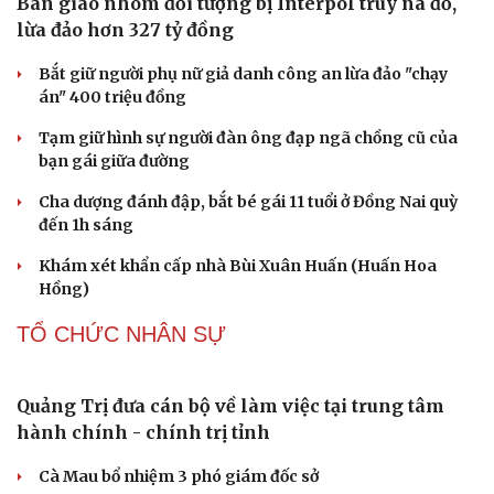
Âm nhạc
Sao Việt
Di sản
Nguy cơ mất tài khoản Microsoft chỉ vì kết nối mạng Wi-
Fi khách sạn
Một việc nhiều gia đình bỏ quên có thể khiến điện mặt
trời giảm tới 40% hiệu suất
PHÁP LUẬT
Bàn giao nhóm đối tượng bị Interpol truy nã đỏ,
lừa đảo hơn 327 tỷ đồng
Bắt giữ người phụ nữ giả danh công an lừa đảo "chạy
án" 400 triệu đồng
Tạm giữ hình sự người đàn ông đạp ngã chồng cũ của
bạn gái giữa đường
Cha dượng đánh đập, bắt bé gái 11 tuổi ở Đồng Nai quỳ
đến 1h sáng