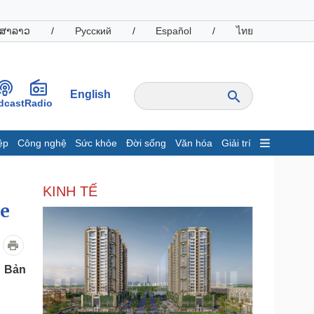
ສາລາວ
/
Русский
/
Español
/
ไทย
English
dcast
Radio
ệp
Công nghệ
Sức khỏe
Đời sống
Văn hóa
Giải trí
inh tế
Thị trường
KINH TẾ
ất động sản
Giá vàng
be
hởi nghiệp
Tiêu dùng
Tỷ giá
Chứng khoán
Giá cà phê
t Bản
oanh nghiệp
Công nghệ
hông tin doanh nghiệp
Sành điệu