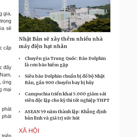
 gia,
trọng
ia sẻ
Nhật Bản sẽ xây thêm nhiều nhà
máy điện hạt nhân
úc cấp
Chuyên gia Trung Quốc: Bão Dolphin
là cơn bão hiếm gặp
úc đẩy
t Nam,
Siêu bão Dolphin chuẩn bị đổ bộ Nhật
, ứng
Bản, gần 900 chuyến bay bị hủy
g mại
Campuchia triển khai 5.000 giám sát
viên độc lập cho kỳ thi tốt nghiệp THPT
ợ phát
ASEAN 59 năm thành lập: Khẳng định
 phát
bản lĩnh và giá trị sức hút
XÃ HỘI
triển