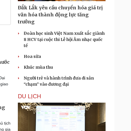
Đắk Lắk yêu cầu chuyển hóa giá trị
văn hóa thành động lực tăng
trưởng
Đoàn học sinh Việt Nam xuất sắc giành
8 HCV tại cuộc thi Lễ hội Âm nhạc quốc
tế
Hoa sữa
nước
Khúc mùa thu
Đại
Người trẻ và hành trình đưa di sản
 giao
“chạm” vào đương đại
DU LỊCH
àng
ủ tịch
ng gia