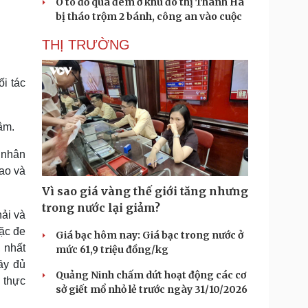
Ô tô đỗ qua đêm ở khu đô thị Thanh Hà
bị tháo trộm 2 bánh, công an vào cuộc
THỊ TRƯỜNG
i tác
âm.
t nhân
iao và
Vì sao giá vàng thế giới tăng nhưng
trong nước lại giảm?
hải và
ặc đe
Giá bạc hôm nay: Giá bạc trong nước ở
, nhất
mức 61,9 triệu đồng/kg
ầy đủ
Quảng Ninh chấm dứt hoạt động các cơ
 thực
sở giết mổ nhỏ lẻ trước ngày 31/10/2026