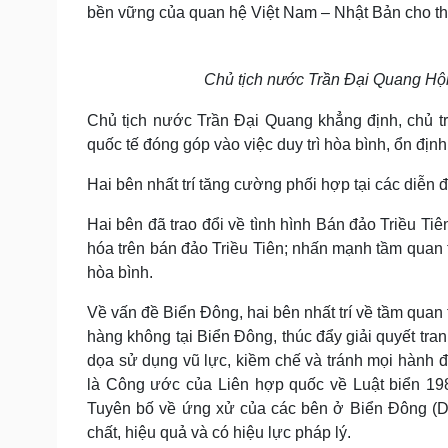
bền vững của quan hệ Việt Nam – Nhật Bản cho thờ
Chủ tịch nước Trần Đại Quang Hội
Chủ tịch nước Trần Đại Quang khẳng định, chủ tr
quốc tế đóng góp vào việc duy trì hòa bình, ổn định
Hai bên nhất trí tăng cường phối hợp tại các diễn
Hai bên đã trao đổi về tình hình Bán đảo Triều Tiê
hóa trên bán đảo Triều Tiên; nhấn mạnh tầm quan t
hòa bình.
Về vấn đề Biển Đông, hai bên nhất trí về tầm quan 
hàng không tại Biển Đông, thúc đẩy giải quyết tr
dọa sử dụng vũ lực, kiềm chế và tránh mọi hành độ
là Công ước của Liên hợp quốc về Luật biển 1982,
Tuyên bố về ứng xử của các bên ở Biển Đông (
chất, hiệu quả và có hiệu lực pháp lý.