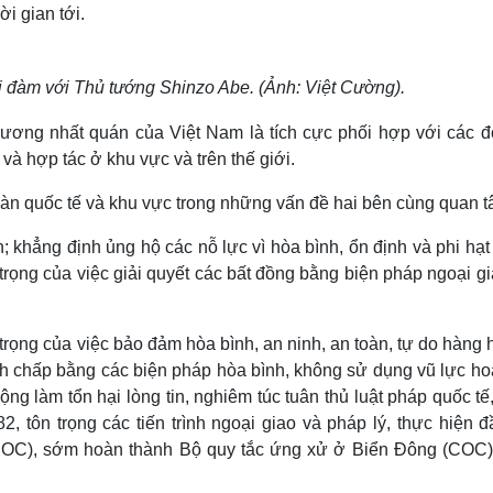
i gian tới.
 đàm với Thủ tướng Shinzo Abe. (Ảnh: Việt Cường).
ương nhất quán của Việt Nam là tích cực phối hợp với các đố
 và hợp tác ở khu vực và trên thế giới.
 đàn quốc tế và khu vực trong những vấn đề hai bên cùng quan t
n; khẳng định ủng hộ các nỗ lực vì hòa bình, ổn định và phi hạ
rọng của việc giải quyết các bất đồng bằng biện pháp ngoại g
trọng của việc bảo đảm hòa bình, an ninh, an toàn, tự do hàng 
anh chấp bằng các biện pháp hòa bình, không sử dụng vũ lực ho
ng làm tổn hại lòng tin, nghiêm túc tuân thủ luật pháp quốc tế
 tôn trọng các tiến trình ngoại giao và pháp lý, thực hiện đ
DOC), sớm hoàn thành Bộ quy tắc ứng xử ở Biển Đông (COC)