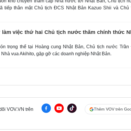
ôn khổ chuyến thăm cấp Nhà nước tới Nhật Bản, Chủ tịch n
ã tiếp thân mật Chủ tịch ĐCS Nhật Bản Kazuo Shii và Chủ 
 làm việc thứ hai Chủ tịch nước thăm chính thức N
n trọng thể tại Hoàng cung Nhật Bản, Chủ tịch nước Trần 
 Nhà vua Akihito, gặp gỡ các doanh nghiệp Nhật Bản.
 dõi VOV.VN trên
Thêm VOV trên Goo