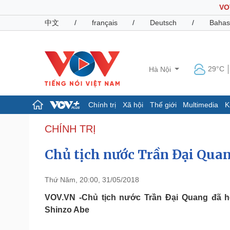
VO
中文
/
français
/
Deutsch
/
Bahas
29°C
Hà Nội
Chính trị
Xã hội
Thế giới
Multimedia
K
Chính trị
Xã hội
CHÍNH TRỊ
Đảng
Tin 24h
Chủ tịch nước Trần Đại Qua
Tổ chức nhân sự
Dự báo thời tiết
Quốc hội
Giáo dục
Nhận diện sự thật
Dấu ấn VOV
Thứ Năm, 20:00, 31/05/2018
Việc làm
Biển đảo
VOV.VN -Chủ tịch nước Trần Đại Quang đã h
Shinzo Abe
Pháp luật
Quân sự - Quốc phòng
Vụ án
Vũ khí