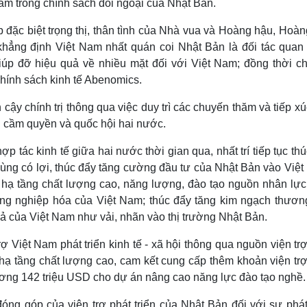
 Nam trong chính sách đối ngoại của Nhật Bản.
đặc biệt trọng thị, thân tình của Nhà vua và Hoàng hậu, Hoàng
ẳng định Việt Nam nhất quán coi Nhật Bản là đối tác quan 
iúp đỡ hiệu quả về nhiều mặt đối với Việt Nam; đồng thời ch
hính sách kinh tế Abenomics.
n cậy chính trị thông qua việc duy trì các chuyến thăm và tiếp x
g cầm quyền và quốc hội hai nước.
 tác kinh tế giữa hai nước thời gian qua, nhất trí tiếp tục th
n cùng có lợi, thúc đẩy tăng cường đầu tư của Nhật Bản vào Việ
ở hạ tầng chất lượng cao, năng lượng, đào tạo nguồn nhân lực
 công nghiệp hóa của Việt Nam; thúc đẩy tăng kim ngạch thươn
uả của Việt Nam như vải, nhãn vào thị trường Nhật Bản.
ợ Việt Nam phát triển kinh tế - xã hội thông qua nguồn viện tr
hạ tầng chất lượng cao, cam kết cung cấp thêm khoản viện trợ
đương 142 triệu USD cho dự án nâng cao năng lực đào tạo nghề.
ng góp của viện trợ phát triển của Nhật Bản đối với sự phát 