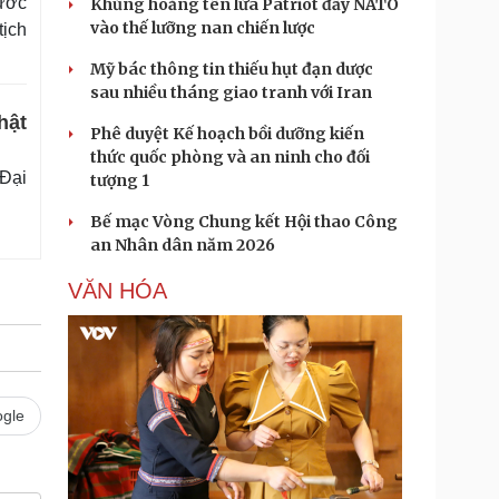
ước
Khủng hoảng tên lửa Patriot đẩy NATO
vào thế lưỡng nan chiến lược
tịch
Mỹ bác thông tin thiếu hụt đạn dược
sau nhiều tháng giao tranh với Iran
hật
Phê duyệt Kế hoạch bồi dưỡng kiến
thức quốc phòng và an ninh cho đối
Đại
tượng 1
Bế mạc Vòng Chung kết Hội thao Công
an Nhân dân năm 2026
VĂN HÓA
gle