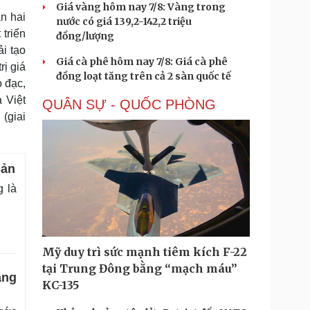
Giá vàng hôm nay 7/8: Vàng trong
n hai
nước có giá 139,2-142,2 triệu
triển
đồng/lượng
ải tạo
Giá cà phê hôm nay 7/8: Giá cà phê
ị giá
đồng loạt tăng trên cả 2 sàn quốc tế
o đạc,
 Việt
QUÂN SỰ - QUỐC PHÒNG
 (giai
Bản
 là
Mỹ duy trì sức mạnh tiêm kích F-22
tại Trung Đông bằng “mạch máu”
ảng
KC-135