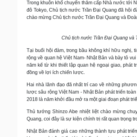
Trong khuôn khổ chuyến thăm cấp Nhà nước tới Nhậ
Tin nóng
Việt Nam
đô Tokyo, Chủ tịch nước Trần Đại Quang đã hội 
Tư vấn luật
Phân tích
chào mừng Chủ tịch nước Trần Đại Quang và Đoàn
Sức khỏe
Đời sống
Chủ tịch nước Trần Đại Quang và 
Dinh dưỡng - món ngon
Nhà đẹp
Cây thuốc
Blog
Tại buổi hội đàm, trong bầu không khí hữu nghị, ti
Sản phụ khoa
Tình yêu - Gia đình
rộng về quan hệ Việt Nam- Nhật Bản và bày tỏ vui
Nhi khoa
năm kể từ khi thiết lập quan hệ ngoại giao, phát 
Nam khoa
đồng về lợi ích chiến lược.
Làm đẹp - giảm cân
Phòng mạch online
Hai nhà lãnh đạo đã nhất trí cao về những phươn
Ăn sạch sống khỏe
lược sâu rộng Việt Nam - Nhật Bản phát triển toàn 
Cải chính
2018 là năm khởi đầu mở ra một giai đoạn phát tri
Thủ tướng Shinzo Abe nhiệt liệt chào mừng chu
Quang, coi đây là sự kiện chính trị rất quan trọng
Nhật Bản đánh giá cao những thành tựu phát triển 