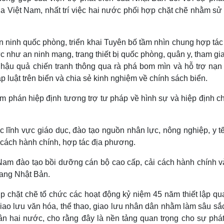
ủa Việt Nam, nhất trí việc hai nước phối hợp chặt chẽ nhằm s
an ninh quốc phòng, triển khai Tuyên bố tầm nhìn chung hợp tá
c như an ninh mạng, trang thiết bị quốc phòng, quân y, tham gi
 hậu quả chiến tranh thông qua rà phá bom mìn và hỗ trợ nạn
p luật trên biển và chia sẻ kinh nghiệm về chính sách biển.
m phán hiệp định tương trợ tư pháp về hình sự và hiệp định c
c lĩnh vực giáo dục, đào tạo nguồn nhân lực, nông nghiệp, y t
ải cách hành chính, hợp tác địa phương.
Nam đào tạo bồi dưỡng cán bộ cao cấp, cải cách hành chính và
sang Nhật Bản.
p chặt chẽ tổ chức các hoạt động kỷ niệm 45 năm thiết lập qu
iao lưu văn hóa, thể thao, giao lưu nhân dân nhằm làm sâu sắ
ân hai nước, cho rằng đây là nền tảng quan trọng cho sự phát 