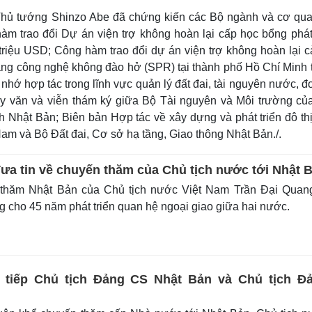
Thủ tướng Shinzo Abe đã chứng kiến các Bộ ngành và cơ qua
àm trao đổi Dự án viện trợ không hoàn lại cấp học bổng phát 
triệu USD; Công hàm trao đổi dự án viện trợ không hoàn lại c
ng công nghệ không đào hở (SPR) tại thành phố Hồ Chí Minh tr
nhớ hợp tác trong lĩnh vực quản lý đất đai, tài nguyên nước, đ
hủy văn và viễn thám ký giữa Bộ Tài nguyên và Môi trường của
 Nhật Bản; Biên bản Hợp tác về xây dựng và phát triển đô thị
am và Bộ Đất đai, Cơ sở hạ tầng, Giao thông Nhật Bản./.
ưa tin về chuyến thăm của Chủ tịch nước tới Nhật 
hăm Nhật Bản của Chủ tịch nước Việt Nam Trần Đại Quang
g cho 45 năm phát triển quan hệ ngoại giao giữa hai nước.
 tiếp Chủ tịch Đảng CS Nhật Bản và Chủ tịch Đ