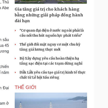
, Thủ
Doanh nghiệp 24h
Tin Công nghệ
o Abe
Doanh nhân
Trải nghiệm
Gia tăng giá trị cho khách hàng
ì cộng đồng
Chuyển đổi số
bằng những giải pháp đồng hành
dài hạn
u lịch
Podcast
"Cơ quan đại diện ở nước ngoài phải là
Tư vấn
Câu chuyện thời sự
cầu nối thu hút nguồn lực phát triển"
Săn Tour
Đọc truyện đêm khuya
ến sâu
heck-in
Cửa sổ tình yêu
Thế giới đối mặt nguy cơ một chu kỳ
ua 45
Kể chuyện cho bé
tăng giá lương thực mới
 tương
Hạt giống tâm hồn
Bộ Xây dựng yêu cầu hoàn thiện hạ
tầng sạc điện tại các trạm dừng nghỉ
chiến
Đắk Lắk yêu cầu tạo giá trị kinh tế thực
rí năm
chất từ Lễ hội Sầu riêng
THẾ GIỚI
n Đại
 Nam ở