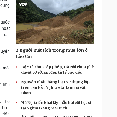
ử dụng
c quốc
a hoạt
 nhân
2 người mất tích trong mưa lớn ở
huyển
Lào Cai
Bộ Y tế chưa cấp phép, Hà Nội chưa phê
ế, môi
duyệt cơ sở làm đẹp từ tế bào gốc
Nguyên nhân hàng loạt xe thủng lốp
 tiếp
trên cao tốc: Nghi xe tải làm rơi vật
nhọn
an hệ
Hà Nội triển khai lấy mẫu hài cốt liệt sĩ
c hơn
tại Nghĩa trang Mai Dịch
triển