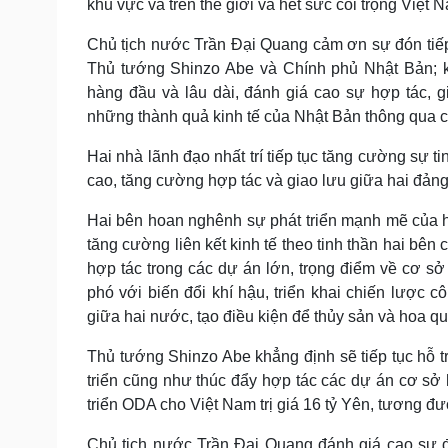
khu vực và trên thế giới và hết sức coi trọng Việt
Chủ tịch nước Trần Đại Quang cảm ơn sự đón tiếp 
Thủ tướng Shinzo Abe và Chính phủ Nhật Bản; kh
hàng đầu và lâu dài, đánh giá cao sự hợp tác, g
những thành quả kinh tế của Nhật Bản thông qua c
Hai nhà lãnh đạo nhất trí tiếp tục tăng cường sự ti
cao, tăng cường hợp tác và giao lưu giữa hai đản
Hai bên hoan nghênh sự phát triển mạnh mẽ của hợp
tăng cường liên kết kinh tế theo tinh thần hai bê
hợp tác trong các dự án lớn, trọng điểm về cơ s
phó với biến đổi khí hậu, triển khai chiến lược
giữa hai nước, tạo điều kiện để thủy sản và hoa q
Thủ tướng Shinzo Abe khẳng định sẽ tiếp tục hỗ tr
triển cũng như thúc đẩy hợp tác các dự án cơ sở 
triển ODA cho Việt Nam trị giá 16 tỷ Yên, tương 
Chủ tịch nước Trần Đại Quang đánh giá cao sự đó