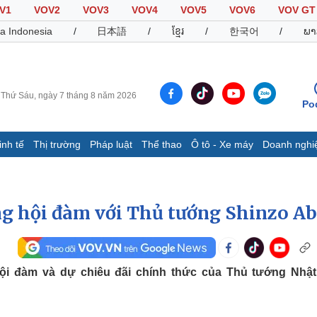
V1
VOV2
VOV3
VOV4
VOV5
VOV6
VOV GT
a Indonesia
/
日本語
/
ខ្មែរ
/
한국어
/
ພາ
Thứ Sáu, ngày 7 tháng 8 năm 2026
Po
inh tế
Thị trường
Pháp luật
Thể thao
Ô tô - Xe máy
Doanh nghi
Thế giới
Multimedia
K
Quan sát
Video
B
ng hội đàm với Thủ tướng Shinzo A
Cuộc sống đó đây
Ảnh
K
Hồ sơ
E-Magazine
Infographic
ội đàm và dự chiêu đãi chính thức của Thủ tướng Nhậ
Thể thao
Ô tô - Xe máy
D
Bóng đá
Ô tô
T