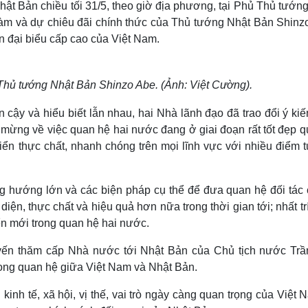
t Bản chiều tối 31/5, theo giờ địa phương, tại Phủ Thủ tướng
Lịch thi đấu bóng đá
Xe máy
đàm và dự chiêu đãi chính thức của Thủ tướng Nhật Bản Shinz
Thế giới thể thao
Tư vấn
eSports
V
 đại biểu cấp cao của Việt Nam.
Hậu trường
Văn hóa
Giải trí
D
Thủ tướng Nhật Bản Shinzo Abe. (Ảnh: Việt Cường).
Sân khấu - Điện ảnh
Nghệ sĩ
Văn học
Thời trang
n cậy và hiểu biết lẫn nhau, hai Nhà lãnh đạo đã trao đổi ý ki
Âm nhạc
Sao Việt
c
 mừng về việc quan hệ hai nước đang ở giai đoạn rất tốt đẹp q
Di sản
triển thực chất, nhanh chóng trên mọi lĩnh vực với nhiều điểm
g hướng lớn và các biện pháp cụ thể để đưa quan hệ đối tác 
diện, thực chất và hiệu quả hơn nữa trong thời gian tới; nhất t
ển mới trong quan hệ hai nước.
yến thăm cấp Nhà nước tới Nhật Bản của Chủ tịch nước Trầ
 trong quan hệ giữa Việt Nam và Nhật Bản.
kinh tế, xã hội, vị thế, vai trò ngày càng quan trọng của Việt