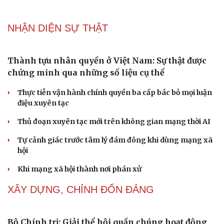
cảm
Cải chính
“Đô thị xanh - từ yêu cầu thích ứng đến động lực phát
triển”
Lời ru còn mãi trên đảo Lý Sơn
Quyết tâm chính trị tạo động lực cho mục tiêu tăng
trưởng hai con số
"Yếu sinh lý" có phải nguyên nhân khiến tôi liên tiếp
thất bại trong chuyện yêu?
NHẬN DIỆN SỰ THẬT
Thành tựu nhân quyền ở Việt Nam: Sự thật được
chứng minh qua những số liệu cụ thể
Thực tiễn vận hành chính quyền ba cấp bác bỏ mọi luận
điệu xuyên tạc
Thủ đoạn xuyên tạc mới trên không gian mạng thời AI