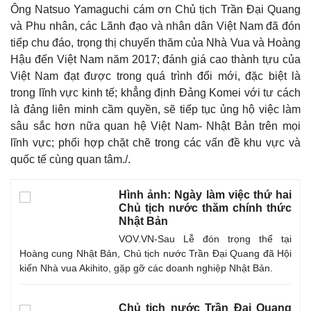
Ông Natsuo Yamaguchi cám ơn Chủ tịch Trần Đại Quang
và Phu nhân, các Lãnh đạo và nhân dân Việt Nam đã đón
Kinh tế
Thị trường
tiếp chu đáo, trọng thị chuyến thăm của Nhà Vua và Hoàng
Bất động sản
Giá vàng
Hậu đến Việt Nam năm 2017; đánh giá cao thành tựu của
Khởi nghiệp
Tiêu dùng
Việt Nam đạt được trong quá trình đổi mới, đặc biệt là
Tỷ giá
trong lĩnh vực kinh tế; khẳng định Đảng Komei với tư cách
Chứng khoán
là đảng liên minh cầm quyền, sẽ tiếp tục ủng hộ việc làm
Giá cà phê
sâu sắc hơn nữa quan hệ Việt Nam- Nhật Bản trên mọi
lĩnh vực; phối hợp chặt chẽ trong các vấn đề khu vực và
quốc tế cùng quan tâm./.
Hình ảnh: Ngày làm việc thứ hai
Chủ tịch nước thăm chính thức
Nhật Bản
VOV.VN-Sau Lễ đón trọng thể tại
Hoàng cung Nhật Bản, Chủ tịch nước Trần Đại Quang đã Hội
kiến Nhà vua Akihito, gặp gỡ các doanh nghiệp Nhật Bản.
Chủ tịch nước Trần Đại Quang