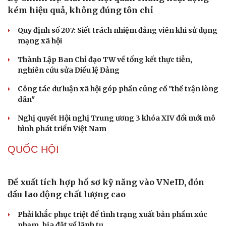
Tự cảnh giác trước tâm lý đám đông khi dùng mạng xã
hội
Khi mạng xã hội thành nơi phán xử
NHẬN DIỆN SỰ THẬT
Thành tựu nhân quyền ở Việt Nam: Sự thật được
chứng minh qua những số liệu cụ thể
Thực tiễn vận hành chính quyền ba cấp bác bỏ mọi luận
điệu xuyên tạc
Thủ đoạn xuyên tạc mới trên không gian mạng thời AI
Tự cảnh giác trước tâm lý đám đông khi dùng mạng xã
hội
Khi mạng xã hội thành nơi phán xử