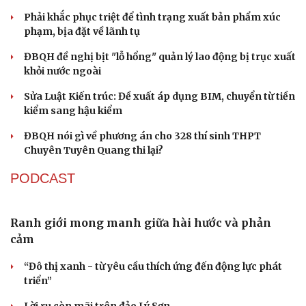
Khởi tố chủ kênh YouTube Phương Diễm Huyền
Đình chỉ hiệu trưởng liên quan đường dây cá độ bóng đá
ở Nghệ An
TỔ CHỨC NHÂN SỰ
Bổ nhiệm 2 Thứ trưởng Bộ Ngoại giao
Đại tá Lê Hồng Giang giữ chức Phó Giám đốc Công an
Cao Bằng
Sau 1 tháng sáp nhập tổ dân phố: Công nghệ không thể
thay cán bộ đi gặp dân
Thủ tướng phê chuẩn ông Lương Tuấn Hùng giữ chức
Phó Chủ tịch tỉnh Cao Bằng
Quảng Trị điều động, bổ nhiệm lãnh đạo các ban quản lý
dự án
QUỐC HỘI