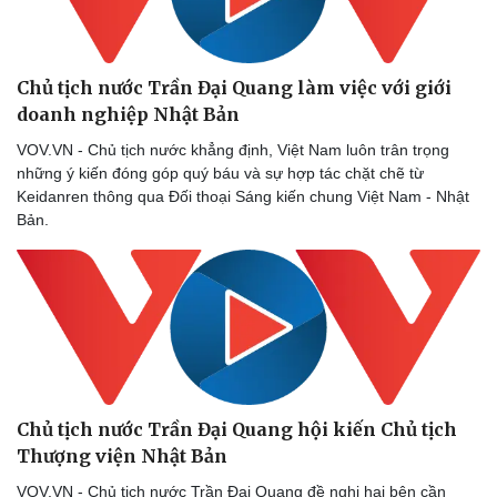
Chủ tịch nước Trần Đại Quang làm việc với giới
doanh nghiệp Nhật Bản
VOV.VN - Chủ tịch nước khẳng định, Việt Nam luôn trân trọng
những ý kiến đóng góp quý báu và sự hợp tác chặt chẽ từ
Keidanren thông qua Đối thoại Sáng kiến chung Việt Nam - Nhật
Bản.
Thể thao
Ô tô - Xe máy
Bóng đá
Ô tô
Lịch thi đấu bóng đá
Xe máy
Chủ tịch nước Trần Đại Quang hội kiến Chủ tịch
Thế giới thể thao
Tư vấn
Thượng viện Nhật Bản
eSports
Hậu trường
VOV.VN - Chủ tịch nước Trần Đại Quang đề nghị hai bên cần