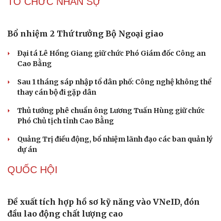
Phú Thọ ký hợp tác với nhiều bộ, ngành trong thực hiện
Nghị quyết 57
Công nghệ chiến lược: Mục tiêu làm chủ ít nhất 10 công
Du lịch
Podcast
nghệ lõi đến 2030
Tư vấn
Câu chuyện thời sự
Săn Tour
Đọc truyện đêm khuya
Chính sách huy động tiềm lực khoa học và công nghệ
check-in
Cửa sổ tình yêu
phục vụ công an nhân dân
Kể chuyện cho bé
Hạt giống tâm hồn
PHÁP LUẬT
Bùng nổ trí tuệ nhân tạo (AI) và những thách thức
mới với an ninh quốc gia
Nóng 24h: Khởi tố nữ ca sĩ và giám đốc hợp tác với BH
Media
Đối tượng điều hành tổ chức phản động núp bóng tôn
giáo lĩnh án 7 năm 6 tháng tù