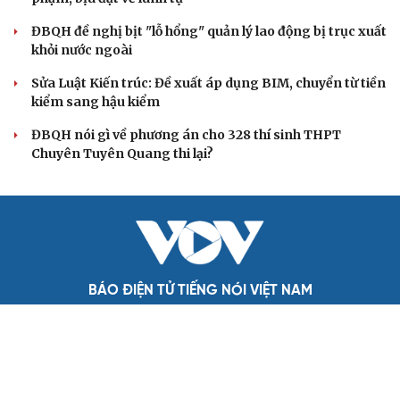
XÂY DỰNG, CHỈNH ĐỐN ĐẢNG
Bộ Chính trị: Giải thể hội quần chúng hoạt động
kém hiệu quả, không đúng tôn chỉ
Quy định số 207: Siết trách nhiệm đảng viên khi sử dụng
mạng xã hội
Thành Lập Ban Chỉ đạo TW về tổng kết thực tiễn,
nghiên cứu sửa Điều lệ Đảng
Công tác dư luận xã hội góp phần củng cố "thế trận lòng
dân"
Nghị quyết Hội nghị Trung ương 3 khóa XIV đổi mới mô
hình phát triển Việt Nam
QUỐC HỘI