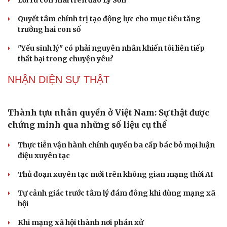
Đề xuất tích hợp hồ sơ kỹ năng vào VNeID, đón
đầu lao động chất lượng cao
Phải khắc phục triệt để tình trạng xuất bản phẩm xúc
phạm, bịa đặt về lãnh tụ
ĐBQH đề nghị bịt "lỗ hổng" quản lý lao động bị trục xuất
khỏi nước ngoài
Sửa Luật Kiến trúc: Đề xuất áp dụng BIM, chuyển từ tiền
kiểm sang hậu kiểm
ĐBQH nói gì về phương án cho 328 thí sinh THPT
Chuyên Tuyên Quang thi lại?
PODCAST
Ranh giới mong manh giữa hài hước và phản