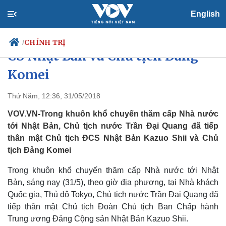
English
Chủ tịch nước tiếp Chủ tịch Đảng
CHÍNH TRỊ
/
CS Nhật Bản và Chủ tịch Đảng
Komei
Chính trị
Xã hội
Thứ Năm, 12:36, 31/05/2018
Đảng
Tin 24h
VOV.VN-Trong khuôn khổ chuyến thăm cấp Nhà nước
Tổ chức nhân sự
Dự báo thời tiết
tới Nhật Bản, Chủ tịch nước Trần Đại Quang đã tiếp
Quốc hội
Giáo dục
thân mật Chủ tịch ĐCS Nhật Bản Kazuo Shii và Chủ
Nhận diện sự thật
Dấu ấn VOV
tịch Đảng Komei
Việc làm
Biển đảo
Trong khuôn khổ chuyến thăm cấp Nhà nước tới Nhật
Bản, sáng nay (31/5), theo giờ địa phương, tại Nhà khách
Quốc gia, Thủ đô Tokyo, Chủ tịch nước Trần Đại Quang đã
tiếp thân mật Chủ tịch Đoàn Chủ tịch Ban Chấp hành
Trung ương Đảng Cộng sản Nhật Bản Kazuo Shii.