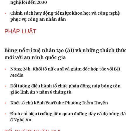
du khách
Cần Thơ cụ thể hóa “Ba kết nối”, xúc tiến đón dòng vốn
và du khách Thái Lan
Ký kết hợp tác đăng cai Vòng chung kết Giải Vô địch
Golf nghiệp dư thế giới 2027
Khách châu Âu "săn tìm" du lịch Việt Nam, nhắm đến 2
thành phố lớn
Đắk Lắk đặt mục tiêu đón 10 triệu lượt khách, doanh thu
du lịch hơn 19.000 tỷ đồng
CÔNG NGHỆ
Một việc nhiều gia đình bỏ quên có thể khiến
điện mặt trời giảm tới 40% hiệu suất
Trung Quốc tăng tốc tự chủ chip tiên tiến với kế hoạch
đầy tham vọng