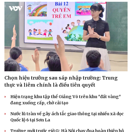
Iran
Hai điểm nóng Iran và Ukraine làm trầm trọng thêm
khủng hoảng năng lượng toàn cầu
XÃ HỘI
Sức khỏe
Đời sống
Dinh dưỡng - món ngon
Nhà đẹp
Cây thuốc
Blog
Sản phụ khoa
Tình yêu - Gia đình
Nhi khoa
Nam khoa
Làm đẹp - giảm cân
Phòng mạch online
Ăn sạch sống khỏe
Chọn hiệu trưởng sau sáp nhập trường: Trung
thực và liêm chính là điều tiên quyết
Hiện trạng khu tập thể Giảng Võ trên khu "đất vàng"