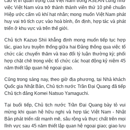
cao vị trí quan trọng của Việt Nam trong ASEAN cũng như
việc Việt Nam vừa trở thành thành viên thứ 10 phê chuẩn
Hiệp ước cấm vũ khí hạt nhân; mong muốn Việt Nam phát
huy vai trò tích cực vào hoà bình, ổn định, hợp tác và phát
triển ở khu vực và trên thế giới.
Chủ tịch Kazuo Shii khẳng định mong muốn tiếp tục hợp
Thế giới
Multimedia
tác, giao lưu truyền thống giữa hai Đảng thông qua việc tổ
Quan sát
Video
chức các chuyến thăm và trao đổi lý luận thường kỳ; phối
Cuộc sống đó đây
Ảnh
hợp chặt chẽ trong việc tổ chức các hoạt động kỷ niệm 45
Hồ sơ
E-Magazine
năm thiết lập quan hệ ngoại giao.
Infographic
Cũng trong sáng nay, theo giờ địa phương, tại Nhà khách
Quốc gia Nhật Bản, Chủ tịch nước Trần Đại Quang đã tiếp
Chủ tịch đảng Komei Natsuo Yamaguchi.
Tại buổi tiếp, Chủ tịch nước Trần Đại Quang bày tỏ vui
mừng khi quan hệ hữu nghị và hợp tác Việt Nam - Nhật
Bản phát triển rất mạnh mẽ, sâu rộng và thực chất trên mọi
lĩnh vực sau 45 năm thiết lập quan hệ ngoại giao; giao lưu