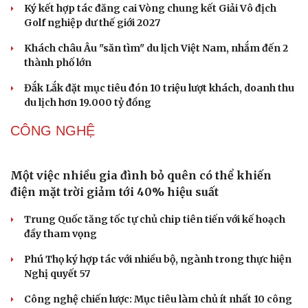
VĂN HÓA
Ba phim Việt cùng “đổ bộ” phòng vé tháng 8, đối
đầu loạt bom tấn ngoại
Thanh âm vượt đại dương: Chuyện chưa kể về bản tình
ca từ chốn ngục tù Côn Đảo
Hoa hậu Thế giới Miss World 2026 sẽ khai mạc tại Quảng
Ninh ngày 11/8
Ngoại giao văn hóa mở rộng không gian hợp tác Việt
Nam - Tanzania
Huế: Nhà Moong người Pa Cô được công nhận di tích
lịch sử
DU LỊCH
Nhặt bỏ 'hạt sạn' để làng biển Đắk Lắk giữ chân