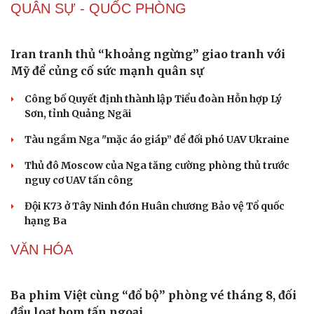
Nhận định chứng khoán 6/8: VN-Index giằng co
quanh vùng 1.790 điểm
Giá vàng hôm nay 6/8: Vàng trong nước và thế giới
cùng tăng
Giá xăng dầu ngày 6/8: Giá dầu thế giới tăng trở lại
Tỷ giá USD hôm nay 6/8: Giá bán USD hạ xuống còn
26.522 đồng/USD
Một số cổ phiếu cần quan tâm 6/8: Cơ hội tiềm năng với
GAS và VHC
QUÂN SỰ - QUỐC PHÒNG