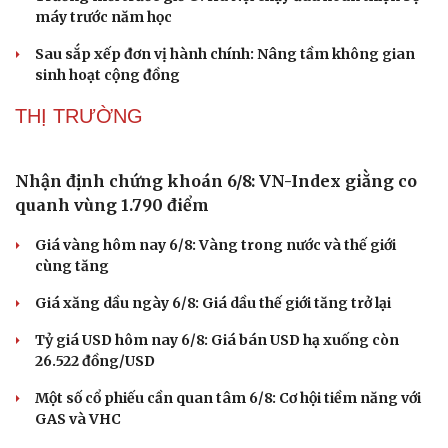
đang xuống cấp, chờ cải tạo
Nước lũ tràn về gây ách tắc giao thông tại nhiều xã dọc
Quốc lộ 6 tại Sơn La
Trường mới trước giờ G: Hà Nội chạy đua hoàn thiện bộ
máy trước năm học
Sau sắp xếp đơn vị hành chính: Nâng tầm không gian
sinh hoạt cộng đồng
THỊ TRƯỜNG