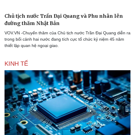
Chủ tịch nước Trần Đại Quang và Phu nhân lên
đường thăm Nhật Bản
VOV.VN -Chuyến thăm của Chủ tịch nước Trần Đại Quang diễn ra
trong bối cảnh hai nước đang tích cực tổ chức kỷ niệm 45 năm
Doanh nghiệp
Công nghệ
thiết lập quan hệ ngoại giao.
Thông tin doanh nghiệp
Sành điệu
Doanh nghiệp 24h
Tin Công nghệ
KINH TẾ
Doanh nhân
Trải nghiệm
Vì cộng đồng
Chuyển đổi số