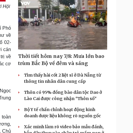
ì Hội
hí Phó
hư về
ố 02-
i cán
Thời tiết hôm nay 7/8: Mưa lớn bao
trị về
trùm Bắc Bộ về đêm và sáng
các cơ
Tìm thấy hài cốt 2 liệt sĩ ở Đà Nẵng từ
thông tin nhân dân cung cấp
y Ngọc
Thôn có 95% đồng bào dân tộc Dao ở
Trung
Lào Cai được công nhận "Thôn số"
Bộ Y tế chấn chỉnh hoạt động kinh
doanh dược liệu không rõ nguồn gốc
, toàn
ương,
Xác minh làm rõ video bảo mẫu đánh,
ư, Chủ