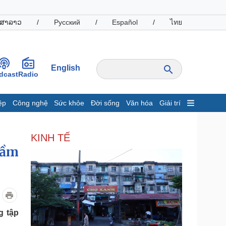
ສາລາວ
/
Русский
/
Español
/
ไทย
English
dcast
Radio
ệp
Công nghệ
Sức khỏe
Đời sống
Văn hóa
Giải trí
inh tế
Thị trường
KINH TẾ
ất động sản
Giá vàng
tầm
hởi nghiệp
Tiêu dùng
Tỷ giá
Chứng khoán
Giá cà phê
oanh nghiệp
Công nghệ
g tập
hông tin doanh nghiệp
Sành điệu