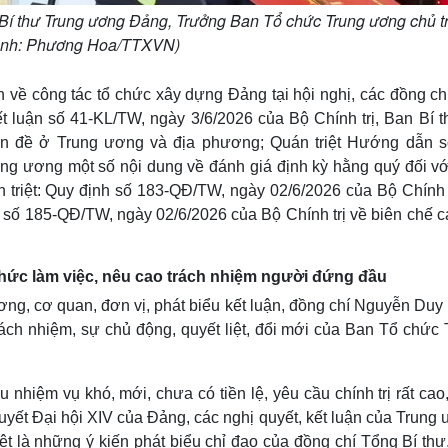
Bí thư Trung ương Đảng, Trưởng Ban Tổ chức Trung ương chủ tr
(Ảnh: Phương Hoa/TTXVN)
h về công tác tổ chức xây dựng Đảng tại hội nghị, các đồng c
 luận số 41-KL/TW, ngày 3/6/2026 của Bộ Chính trị, Ban Bí t
ên đề ở Trung ương và địa phương; Quán triệt Hướng dẫn s
 ương một số nội dung về đánh giá định kỳ hằng quý đối vớ
án triệt: Quy định số 183-QĐ/TW, ngày 02/6/2026 của Bộ Chính 
nh số 185-QĐ/TW, ngày 02/6/2026 của Bộ Chính trị về biên chế 
hức làm việc, nêu cao trách nhiệm người đứng đầu
ơng, cơ quan, đơn vị, phát biểu kết luận, đồng chí Nguyễn Du
rách nhiệm, sự chủ động, quyết liệt, đổi mới của Ban Tổ chức 
u nhiệm vụ khó, mới, chưa có tiền lệ, yêu cầu chính trị rất cao
ết Đại hội XIV của Đảng, các nghị quyết, kết luận của Trung 
iệt là những ý kiến phát biểu chỉ đạo của đồng chí Tổng Bí th