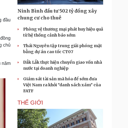
Doanh nghiệp 24h
Tin Công nghệ
Doanh nhân
Trải nghiệm
Ninh Bình đầu tư 502 tỷ đồng xây
ì cộng đồng
Chuyển đổi số
chung cư cho thuê
g đầu
Phòng vệ thương mại phát huy hiệu quả
u lịch
Podcast
từ hệ thống cảnh báo sớm
 đồng
Tư vấn
Câu chuyện thời sự
Săn Tour
Đọc truyện đêm khuya
g chủ
Thái Nguyên tập trung giải phóng mặt
heck-in
Cửa sổ tình yêu
bằng dự án cao tốc CT07
Kể chuyện cho bé
Đắk Lắk thực hiện chuyển giao vốn nhà
Hạt giống tâm hồn
ầu năm
nước tại doanh nghiệp
Giám sát tài sản mã hóa để sớm đưa
Việt Nam ra khỏi "danh sách xám" của
FATF
THẾ GIỚI