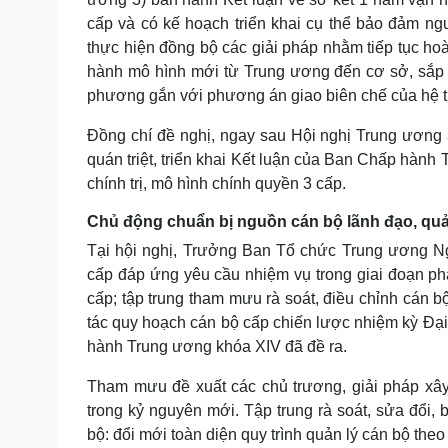
cấp và có kế hoạch triển khai cụ thể bảo đảm ngu
thực hiện đồng bộ các giải pháp nhằm tiếp tục hoà
hành mô hình mới từ Trung ương đến cơ sở, sắp x
phương gắn với phương án giao biên chế của hệ th
Đồng chí đề nghị, ngay sau Hội nghị Trung ương 
quán triệt, triển khai Kết luận của Ban Chấp hành
chính trị, mô hình chính quyền 3 cấp.
Chủ động chuẩn bị nguồn cán bộ lãnh đạo, quả
Tại hội nghị, Trưởng Ban Tổ chức Trung ương 
cấp đáp ứng yêu cầu nhiệm vụ trong giai đoạn phá
cấp; tập trung tham mưu rà soát, điều chỉnh cán b
tác quy hoạch cán bộ cấp chiến lược nhiệm kỳ Đại
hành Trung ương khóa XIV đã đề ra.
Tham mưu đề xuất các chủ trương, giải pháp xây
trong kỷ nguyên mới. Tập trung rà soát, sửa đổi, 
bộ: đổi mới toàn diện quy trình quản lý cán bộ theo