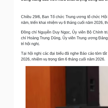
Tin nóng
Việt Nam
Tư vấn luật
Phân tích
Chiều 29/6, Ban Tổ chức Trung ương tổ chức Hội 
năm, triển khai nhiệm vụ 6 tháng cuối năm 2026, the
Sức khỏe
Đời sống
Đồng chí Nguyễn Duy Ngọc, Ủy viên Bộ Chính tr
Dinh dưỡng - món ngon
Nhà đẹp
Cây thuốc
Blog
chí Hoàng Trung Dũng, Ủy viên Trung ương Đản
Sản phụ khoa
Tình yêu - Gia đình
trì hội nghị.
Nhi khoa
Nam khoa
Tại hội nghị các đại biểu đã nghe Báo cáo tóm tắt
Làm đẹp - giảm cân
2026, nhiệm vụ trọng tâm 6 tháng cuối năm 2026.
Phòng mạch online
Ăn sạch sống khỏe
Cải chính