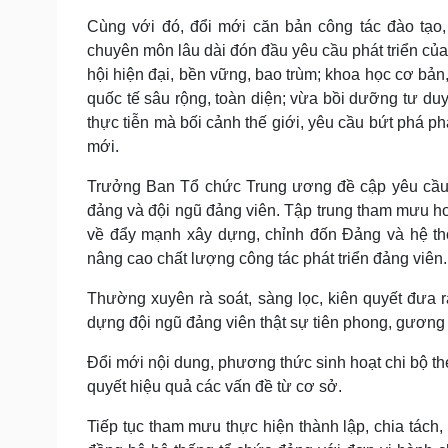
Cùng với đó, đổi mới căn bản công tác đào tạo
chuyên môn lâu dài đón đầu yêu cầu phát triển của đấ
hội hiện đại, bền vững, bao trùm; khoa học cơ bản
quốc tế sâu rộng, toàn diện; vừa bồi dưỡng tư duy 
thực tiễn mà bối cảnh thế giới, yêu cầu bứt phá ph
mới.
Trưởng Ban Tổ chức Trung ương đề cập yêu cầu 
đảng và đội ngũ đảng viên. Tập trung tham mưu hoà
về đẩy mạnh xây dựng, chỉnh đốn Đảng và hệ thố
nâng cao chất lượng công tác phát triển đảng viên.
Thường xuyên rà soát, sàng lọc, kiên quyết đưa
dựng đội ngũ đảng viên thật sự tiên phong, gương
Đổi mới nội dung, phương thức sinh hoạt chi bộ the
quyết hiệu quả các vấn đề từ cơ sở.
Tiếp tục tham mưu thực hiện thành lập, chia tách