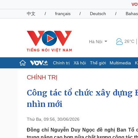
VO
中文
/
français
/
Deutsch
/
Bahas
26°C
Hà Nội
Chính trị
Xã hội
Thế giới
Multimedia
K
Chính trị
Xã hội
CHÍNH TRỊ
Đảng
Tin 24h
Công tác tổ chức xây dựng Đ
Tổ chức nhân sự
Dự báo thời tiết
Quốc hội
Giáo dục
nhìn mới
Nhận diện sự thật
Dấu ấn VOV
Việc làm
Biển đảo
Thứ Ba, 09:56, 30/06/2026
Pháp luật
Quân sự - Quốc phòng
Đồng chí Nguyễn Duy Ngọc đề nghị Ban Tổ 
Vụ án
Vũ khí
trung nâng cao hơn nữa chất lượng công tác t