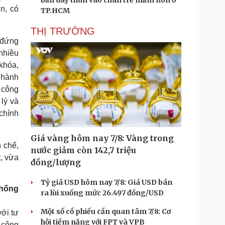
bắn dây thun vào chân trẻ mầm non ở
n, có
TP.HCM
THỊ TRƯỜNG
 đứng
 nhiều
 khóa,
i hành
; công
lý và
chính
Giá vàng hôm nay 7/8: Vàng trong
 chế,
nước giảm còn 142,7 triệu
t, vừa
đồng/lượng
Tỷ giá USD hôm nay 7/8: Giá USD bán
thống
ra lùi xuống mức 26.497 đồng/USD
Một số cổ phiếu cần quan tâm 7/8: Cơ
ới tư
hội tiềm năng với FPT và VPB
 công