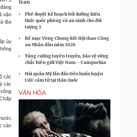
Iran
 đảng
Phê duyệt Kế hoạch bồi dưỡng kiến
uả vận
thức quốc phòng và an ninh cho đối
à địa
tượng 1
Bế mạc Vòng Chung kết Hội thao Công
ấp ủy
an Nhân dân năm 2026
 thống
Tăng cường tuyên truyền, bảo vệ vững
chắc biên giới Việt Nam – Campuchia
Hải quân Mỹ lần đầu tiên huấn luyện
ộ các
UAV cảm tử tại Hàn Quốc
ý các
ị công
VĂN HÓA
 Chấp
 nước
ác cán