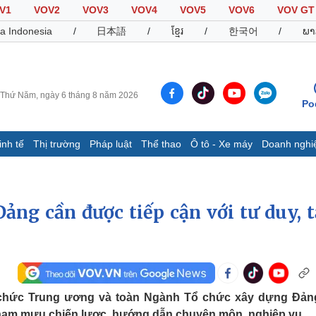
V1
VOV2
VOV3
VOV4
VOV5
VOV6
VOV GT
a Indonesia
/
日本語
/
ខ្មែរ
/
한국어
/
ພາ
Thứ Năm, ngày 6 tháng 8 năm 2026
Po
inh tế
Thị trường
Pháp luật
Thể thao
Ô tô - Xe máy
Doanh nghi
Thế giới
Multimedia
K
Quan sát
Video
B
ảng cần được tiếp cận với tư duy, 
Cuộc sống đó đây
Ảnh
K
Hồ sơ
E-Magazine
Infographic
Thể thao
Ô tô - Xe máy
D
chức Trung ương và toàn Ngành Tổ chức xây dựng Đản
Bóng đá
Ô tô
T
ham mưu chiến lược, hướng dẫn chuyên môn, nghiệp vụ...