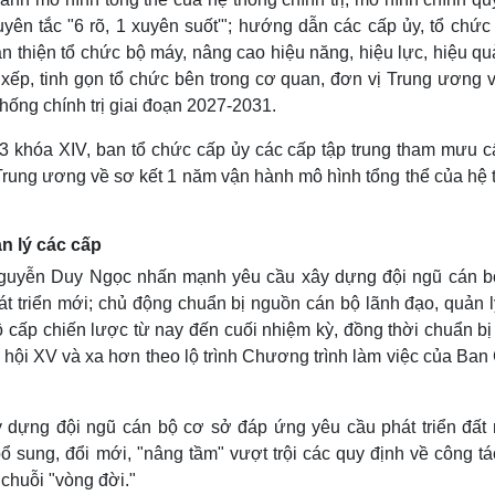
yên tắc "6 rõ, 1 xuyên suốt'"; hướng dẫn các cấp ủy, tổ chức
n thiện tổ chức bộ máy, nâng cao hiệu năng, hiệu lực, hiệu q
ếp, tinh gọn tổ chức bên trong cơ quan, đơn vị Trung ương v
ống chính trị giai đoạn 2027-2031.
3 khóa XIV, ban tổ chức cấp ủy các cấp tập trung tham mưu c
 Trung ương về sơ kết 1 năm vận hành mô hình tổng thể của hệ
n lý các cấp
Nguyễn Duy Ngọc nhấn mạnh yêu cầu xây dựng đội ngũ cán b
t triển mới; chủ động chuẩn bị nguồn cán bộ lãnh đạo, quản l
ộ cấp chiến lược từ nay đến cuối nhiệm kỳ, đồng thời chuẩn b
 hội XV và xa hơn theo lộ trình Chương trình làm việc của Ban
 dựng đội ngũ cán bộ cơ sở đáp ứng yêu cầu phát triển đất
bổ sung, đổi mới, "nâng tầm" vượt trội các quy định về công t
 chuỗi "vòng đời."