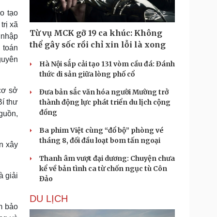
o tạo
trị xã
Từ vụ MCK gỡ 19 ca khúc: Không
i nhập
thể gây sốc rồi chỉ xin lỗi là xong
i toán
nguyên
Hà Nội sắp cải tạo 131 vòm cầu đá: Đánh
thức di sản giữa lòng phố cổ
cơ sở
Đưa bản sắc văn hóa người Mường trở
Bí thư
thành động lực phát triển du lịch cộng
đồng
guồn,
Ba phim Việt cùng “đổ bộ” phòng vé
tháng 8, đối đầu loạt bom tấn ngoại
n xây
Thanh âm vượt đại dương: Chuyện chưa
kể về bản tình ca từ chốn ngục tù Côn
à giải
Đảo
DU LỊCH
m bảo