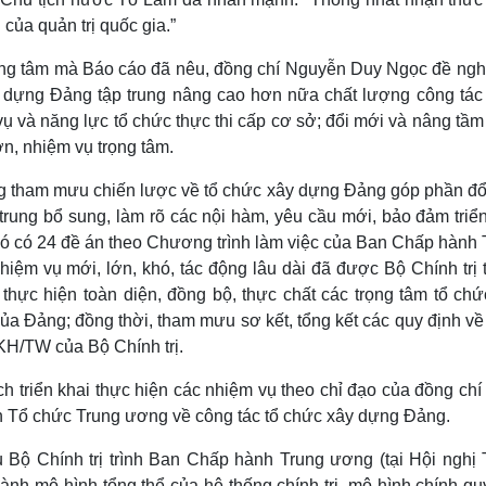
 của quản trị quốc gia.”
trọng tâm mà Báo cáo đã nêu, đồng chí Nguyễn Duy Ngọc đề ngh
dựng Đảng tập trung nâng cao hơn nữa chất lượng công tác
 và năng lực tổ chức thực thi cấp cơ sở; đổi mới và nâng tầm
n, nhiệm vụ trọng tâm.
ợng tham mưu chiến lược về tổ chức xây dựng Đảng góp phần đổ
rung bổ sung, làm rõ các nội hàm, yêu cầu mới, bảo đảm triển
đó có 24 đề án theo Chương trình làm việc của Ban Chấp hành 
hiệm vụ mới, lớn, khó, tác động lâu dài đã được Bộ Chính trị
thực hiện toàn diện, đồng bộ, thực chất các trọng tâm tổ chứ
ủa Đảng; đồng thời, tham mưu sơ kết, tổng kết các quy định về
H/TW của Bộ Chính trị.
ch triển khai thực hiện các nhiệm vụ theo chỉ đạo của đồng ch
Ban Tổ chức Trung ương về công tác tổ chức xây dựng Đảng.
Bộ Chính trị trình Ban Chấp hành Trung ương (tại Hội nghị 
nh mô hình tổng thể của hệ thống chính trị, mô hình chính qu