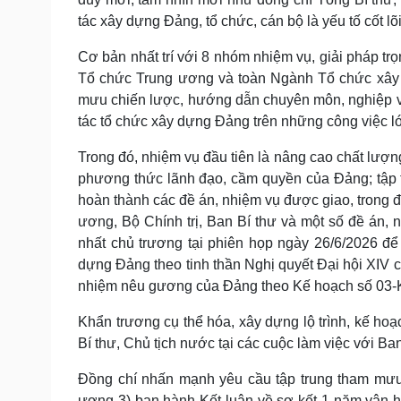
tác xây dựng Đảng, tổ chức, cán bộ là yếu tố cốt lõi
Cơ bản nhất trí với 8 nhóm nhiệm vụ, giải pháp 
Tổ chức Trung ương và toàn Ngành Tổ chức xây 
mưu chiến lược, hướng dẫn chuyên môn, nghiệp vụ
tác tổ chức xây dựng Đảng trên những công việc lớ
Trong đó, nhiệm vụ đầu tiên là nâng cao chất lư
phương thức lãnh đạo, cầm quyền của Đảng; tập t
hoàn thành các đề án, nhiệm vụ được giao, trong 
ương, Bộ Chính trị, Ban Bí thư và một số đề án, n
nhất chủ trương tại phiên họp ngày 26/6/2026 để 
dựng Đảng theo tinh thần Nghị quyết Đại hội XIV c
nhiệm nêu gương của Đảng theo Kế hoạch số 03-K
Khẩn trương cụ thể hóa, xây dựng lộ trình, kế hoạ
Bí thư, Chủ tịch nước tại các cuộc làm việc với 
Đồng chí nhấn mạnh yêu cầu tập trung tham mưu 
ương 3) ban hành Kết luận về sơ kết 1 năm vận hà