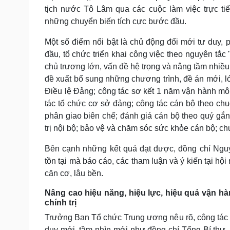
tịch nước Tô Lâm qua các cuộc làm việc trực ti
những chuyển biến tích cực bước đầu.
Một số điểm nổi bật là chủ động đổi mới tư duy,
đầu, tổ chức triển khai công việc theo nguyên tắc
chủ trương lớn, vấn đề hệ trọng và nâng tầm nhiều
đề xuất bổ sung những chương trình, đề án mới, lớ
Điều lệ Đảng; công tác sơ kết 1 năm vận hành mô h
tác tổ chức cơ sở đảng; công tác cán bộ theo chu
phân giao biên chế; đánh giá cán bộ theo quý g
trị nội bộ; bảo vệ và chăm sóc sức khỏe cán bộ; ch
Bên cạnh những kết quả đạt được, đồng chí Ngu
tồn tại mà báo cáo, các tham luận và ý kiến tại hội
căn cơ, lâu bền.
Nâng cao hiệu năng, hiệu lực, hiệu quả vận h
chính trị
Trưởng Ban Tổ chức Trung ương nêu rõ, công tác 
duy mới, tầm nhìn mới như đồng chí Tổng Bí thư