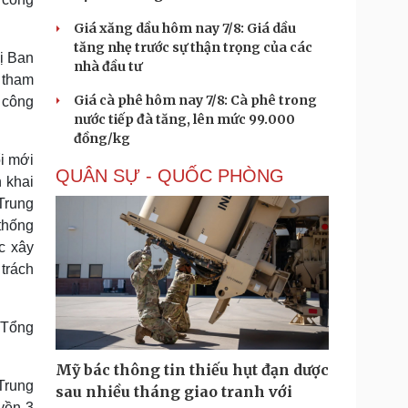
Giá xăng dầu hôm nay 7/8: Giá dầu
tăng nhẹ trước sự thận trọng của các
ị Ban
nhà đầu tư
 tham
Giá cà phê hôm nay 7/8: Cà phê trong
 công
nước tiếp đà tăng, lên mức 99.000
đồng/kg
i mới
QUÂN SỰ - QUỐC PHÒNG
 khai
Trung
 thống
c xây
 trách
í Tổng
Mỹ bác thông tin thiếu hụt đạn dược
Trung
sau nhiều tháng giao tranh với
yền 3