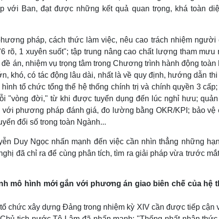
ếp với Ban, đạt được những kết quả quan trọng, khá toàn diệ
 phương pháp, cách thức làm việc, nêu cao trách nhiệm người
 "6 rõ, 1 xuyên suốt"; tập trung nâng cao chất lượng tham mưu
 đề án, nhiệm vụ trọng tâm trong Chương trình hành động toàn
n, khó, có tác động lâu dài, nhất là về quy định, hướng dẫn th
ình tổ chức tổng thể hệ thống chính trị và chính quyền 3 cấp
ỗi "vòng đời," từ khi được tuyển dụng đến lúc nghỉ hưu; quản 
ắn với phương pháp đánh giá, đo lường bằng OKR/KPI; bảo vệ 
uyển đổi số trong toàn Ngành...
yễn Duy Ngọc nhấn mạnh đến việc cần nhìn thẳng những hạn
 nghị đã chỉ ra để cùng phân tích, tìm ra giải pháp vừa trước mắ
ành mô hình mới gắn với phương án giao biên chế của hệ 
tổ chức xây dựng Đảng trong nhiệm kỳ XIV cần được tiếp cận v
, Chủ tịch nước Tô Lâm đã nhấn mạnh: "Thống nhất nhận thức