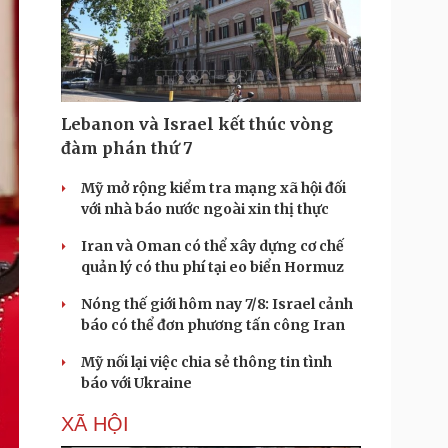
Lebanon và Israel kết thúc vòng
đàm phán thứ 7
Mỹ mở rộng kiểm tra mạng xã hội đối
với nhà báo nước ngoài xin thị thực
Iran và Oman có thể xây dựng cơ chế
quản lý có thu phí tại eo biển Hormuz
Nóng thế giới hôm nay 7/8: Israel cảnh
báo có thể đơn phương tấn công Iran
Mỹ nối lại việc chia sẻ thông tin tình
báo với Ukraine
XÃ HỘI