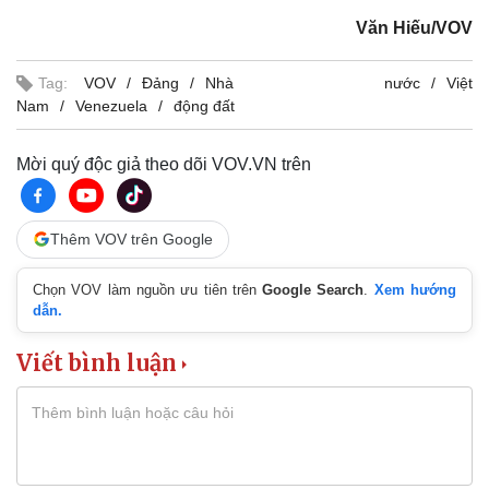
Văn Hiếu/VOV
Tag:
VOV
Đảng
Nhà nước
Việt
Nam
Venezuela
động đất
Mời quý độc giả theo dõi VOV.VN trên
Thêm VOV trên Google
Chọn VOV làm nguồn ưu tiên trên
Google Search
.
Xem hướng
dẫn.
Viết bình luận
Thế giới
Multimedia
Quan sát
Video
Cuộc sống đó đây
Ảnh
Hồ sơ
E-Magazine
Infographic