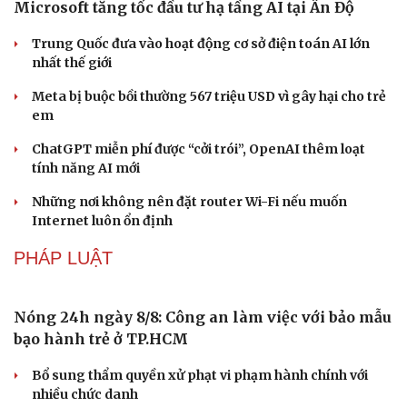
khách kỷ lục
Du lịch biển Việt Nam: Muốn bứt phá phải vượt khỏi lợi
thế tự nhiên
Khách quốc tế đến Việt Nam 7 tháng 2026: Những con
số nổi bật
CÔNG NGHỆ
Microsoft tăng tốc đầu tư hạ tầng AI tại Ấn Độ