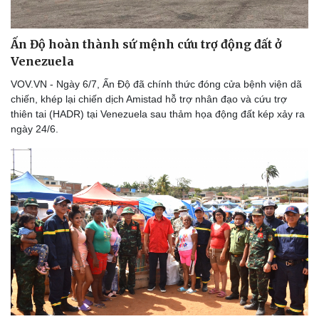
Bất động sản
Giá vàng
Khởi nghiệp
Tiêu dùng
Tỷ giá
Ấn Độ hoàn thành sứ mệnh cứu trợ động đất ở
Chứng khoán
Venezuela
Giá cà phê
VOV.VN - Ngày 6/7, Ấn Độ đã chính thức đóng cửa bệnh viện dã
chiến, khép lại chiến dịch Amistad hỗ trợ nhân đạo và cứu trợ
thiên tai (HADR) tại Venezuela sau thảm họa động đất kép xảy ra
ngày 24/6.