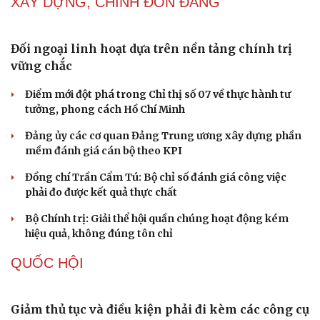
Thành tựu nhân quyền ở Việt Nam: Sự thật được
chứng minh qua những số liệu cụ thể
Thực tiễn vận hành chính quyền ba cấp bác bỏ mọi luận
điệu xuyên tạc
Thủ đoạn xuyên tạc mới trên không gian mạng thời AI
Tự cảnh giác trước tâm lý đám đông khi dùng mạng xã
hội
Khi mạng xã hội thành nơi phán xử
NHẬN DIỆN SỰ THẬT
Cải chính
Thành tựu nhân quyền ở Việt Nam: Sự thật được
chứng minh qua những số liệu cụ thể