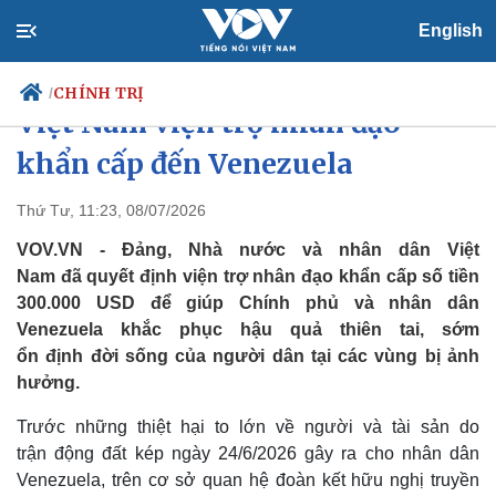
English
Đảng, Nhà nước và nhân dân
CHÍNH TRỊ
/
Việt Nam viện trợ nhân đạo
khẩn cấp đến Venezuela
Chính trị
Xã hội
Thứ Tư, 11:23, 08/07/2026
Đảng
Tin 24h
VOV.VN - Đảng, Nhà nước và nhân dân Việt
Tổ chức nhân sự
Dự báo thời tiết
Nam đã quyết định viện trợ nhân đạo khẩn cấp số tiền
Quốc hội
Giáo dục
300.000 USD để giúp Chính phủ và nhân dân
Nhận diện sự thật
Dấu ấn VOV
Venezuela khắc phục hậu quả thiên tai, sớm
Việc làm
Biển đảo
ổn định đời sống của người dân tại các vùng bị ảnh
hưởng.
Trước những thiệt hại to lớn về người và tài sản do
trận động đất kép ngày 24/6/2026 gây ra cho nhân dân
Venezuela, trên cơ sở quan hệ đoàn kết hữu nghị truyền