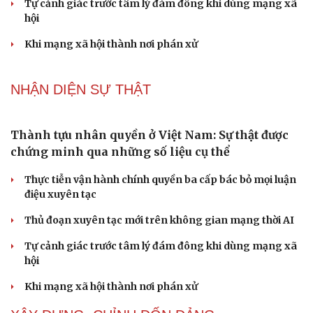
Nghị quyết 66: Tư duy làm luật chuyển từ quản lý sang
kiến tạo phát triển
Không để quá trình đô thị hóa Bắc Ninh làm đứt gãy
không gian văn hóa Kinh Bắc
PODCAST
Cái giá đắt của việc tiêm silicon làm to "cậu nhỏ"
Dấu hiệu tiền mãn kinh sớm phụ nữ cần biết
Tôi bất lực khi vợ luôn mang chuyện ở rể ra làm "vũ khí"
sau mỗi lần cãi nhau
Hoa sữa
Khúc mùa thu
NHẬN DIỆN SỰ THẬT