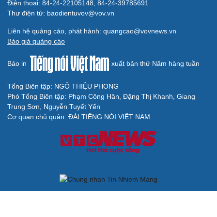
phải đo được kết quả thực chất
Bộ Chính trị: Giải thể hội quần chúng hoạt động kém
hiệu quả, không đúng tôn chỉ
QUỐC HỘI
Giảm thủ tục và điều kiện phải đi kèm các công cụ
quản lý thay thế đủ mạnh
ĐBQH: Trong y tế nếu chỉ mua sắm, nhận máy móc thì
chưa gọi là làm chủ công nghệ
Quốc hội bàn sửa 4 luật liên quan lĩnh vực khoa học công
nghệ
Nghị quyết 66: Tư duy làm luật chuyển từ quản lý sang
kiến tạo phát triển
Không để quá trình đô thị hóa Bắc Ninh làm đứt gãy
không gian văn hóa Kinh Bắc