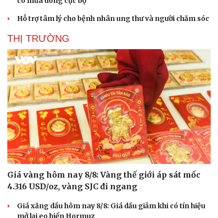
có mưa dông cục bộ
Hỗ trợ tâm lý cho bệnh nhân ung thư và người chăm sóc
THỊ TRƯỜNG
Giá vàng hôm nay 8/8: Vàng thế giới áp sát mốc
4.316 USD/oz, vàng SJC đi ngang
Giá xăng dầu hôm nay 8/8: Giá dầu giảm khi có tín hiệu
mở lại eo biển Hormuz