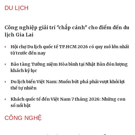
Sản phụ khoa
Tình yêu - Gia đình
DU LỊCH
Nhi khoa
Nam khoa
Làm đẹp - giảm cân
Phòng mạch online
Ăn sạch sống khỏe
Công nghiệp giải trí "chắp cánh" cho điểm đến du
lịch Gia Lai
Hội chợ Du lịch quốc tế TP.HCM 2026 có quy mô lớn nhất
từ trước đến nay
Bảo tàng Tưởng niệm Hòa bình tại Nhật Bản đón lượng