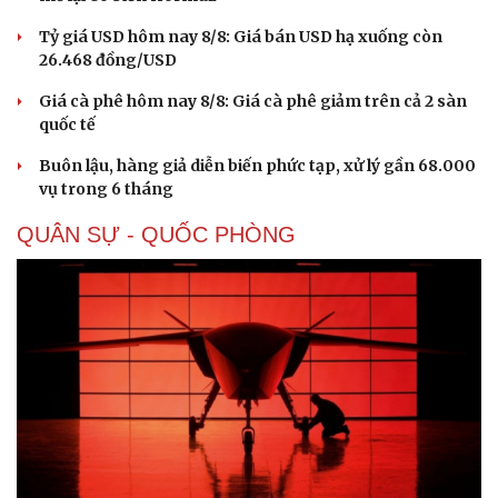
Tỷ giá USD hôm nay 8/8: Giá bán USD hạ xuống còn
26.468 đồng/USD
Giá cà phê hôm nay 8/8: Giá cà phê giảm trên cả 2 sàn
quốc tế
Buôn lậu, hàng giả diễn biến phức tạp, xử lý gần 68.000
vụ trong 6 tháng
QUÂN SỰ - QUỐC PHÒNG
Doanh nghiệp
Công nghệ
Thông tin doanh nghiệp
Sành điệu
Doanh nghiệp 24h
Tin Công nghệ
Doanh nhân
Trải nghiệm
Vì cộng đồng
Chuyển đổi số