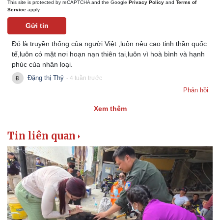
This site is protected by reCAPTCHA and the Google
Privacy Policy
and
Terms of
Service
apply.
Gửi tin
Đó là truyền thống của người Việt ,luôn nêu cao tinh thần quốc
tế,luôn có mặt nơi hoạn nạn thiên tai,luôn vì hoà bình và hạnh
phúc của nhân loại.
Đặng thị Thỷ
- 4 tuần trước
Phản hồi
Xem thêm
Tin liên quan