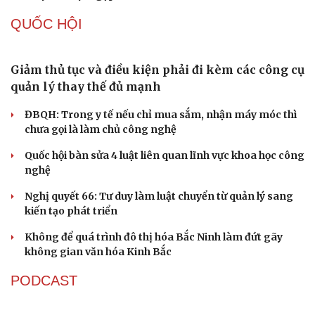
Nóng 24h ngày 8/8: Công an làm việc với bảo mẫu
bạo hành trẻ ở TP.HCM
Bổ sung thẩm quyền xử phạt vi phạm hành chính với
nhiều chức danh
Công an xử lý vụ bảo mẫu có hành vi bạo hành trẻ em tại
TP.HCM
Vua Quạt, Khánh Sky và Hồ Văn Khoa bị khởi tố
Án tử hình cho tội mua bán trái phép chất ma túy
TỔ CHỨC NHÂN SỰ
Quảng Trị đưa cán bộ về làm việc tại trung tâm
hành chính - chính trị tỉnh