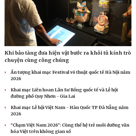
Khi bảo tàng đưa hiện vật bước ra khỏi tủ kính trò
chuyện cùng công chúng
Ấn tượng khai mạc Festival võ thuật quốc tế Hà Nội năm
2026
Khai mạc Liên hoan Lân Sư Rồng quốc tế và Lễ hội
đường phố Quy Nhơn - Gia Lai
Khai mạc Lễ hội Việt Nam - Hàn Quốc TP Đà Nẵng năm
2026
Sức khỏe
Đời sống
“Chạm Việt Nam 2026”: Cùng thế hệ trẻ nuôi dưỡng văn
Dinh dưỡng - món ngon
Nhà đẹp
hóa Việt trên không gian số
Cây thuốc
Blog