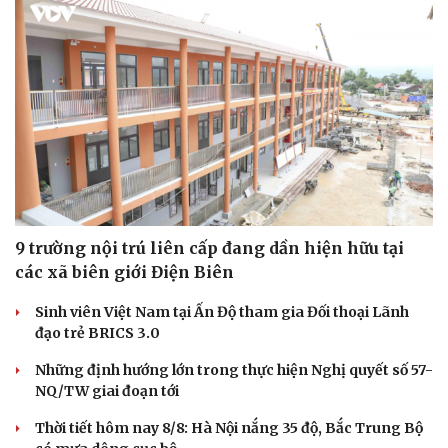
Thể thao
Ô tô - Xe máy
Bóng đá
Ô tô
Lịch thi đấu bóng đá
Xe máy
Thế giới thể thao
Tư vấn
9 trường nội trú liên cấp đang dần hiện hữu tại
eSports
các xã biên giới Điện Biên
Hậu trường
Sinh viên Việt Nam tại Ấn Độ tham gia Đối thoại Lãnh
đạo trẻ BRICS 3.0
Những định hướng lớn trong thực hiện Nghị quyết số 57-
NQ/TW giai đoạn tới
Thời tiết hôm nay 8/8: Hà Nội nắng 35 độ, Bắc Trung Bộ