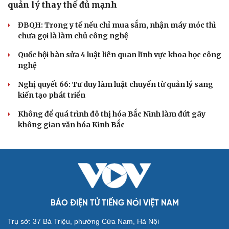
Thực tiễn vận hành chính quyền ba cấp bác bỏ mọi luận
điệu xuyên tạc
Thủ đoạn xuyên tạc mới trên không gian mạng thời AI
Tự cảnh giác trước tâm lý đám đông khi dùng mạng xã
hội
Khi mạng xã hội thành nơi phán xử
XÂY DỰNG, CHỈNH ĐỐN ĐẢNG
Đối ngoại linh hoạt dựa trên nền tảng chính trị
vững chắc
Điểm mới đột phá trong Chỉ thị số 07 về thực hành tư
tưởng, phong cách Hồ Chí Minh
Đảng ủy các cơ quan Đảng Trung ương xây dựng phần
mềm đánh giá cán bộ theo KPI
Đồng chí Trần Cẩm Tú: Bộ chỉ số đánh giá công việc