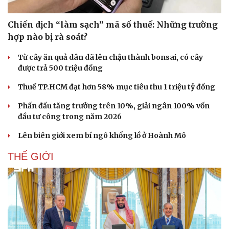
Chiến dịch “làm sạch” mã số thuế: Những trường
hợp nào bị rà soát?
Pháp luật
Quân sự - Quốc phòng
Từ cây ăn quả dân dã lên chậu thành bonsai, có cây
Vụ án
Vũ khí
được trả 500 triệu đồng
Tin nóng
Việt Nam
Tư vấn luật
Phân tích
Thuế TP.HCM đạt hơn 58% mục tiêu thu 1 triệu tỷ đồng
Phấn đấu tăng trưởng trên 10%, giải ngân 100% vốn
đầu tư công trong năm 2026
Lên biên giới xem bí ngô khổng lồ ở Hoành Mô
THẾ GIỚI