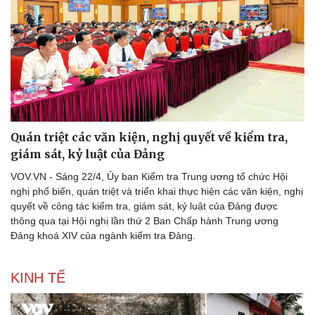
Thể thao
Ô tô - Xe máy
Bóng đá
Ô tô
Lịch thi đấu bóng đá
Xe máy
Thế giới thể thao
Tư vấn
Quán triệt các văn kiện, nghị quyết về kiểm tra,
eSports
giám sát, kỷ luật của Đảng
Hậu trường
VOV.VN - Sáng 22/4, Ủy ban Kiểm tra Trung ương tổ chức Hội
nghị phổ biến, quán triệt và triển khai thực hiện các văn kiện, nghị
quyết về công tác kiểm tra, giám sát, kỷ luật của Đảng được
thông qua tại Hội nghị lần thứ 2 Ban Chấp hành Trung ương
Đảng khoá XIV của ngành kiểm tra Đảng.
KINH TẾ