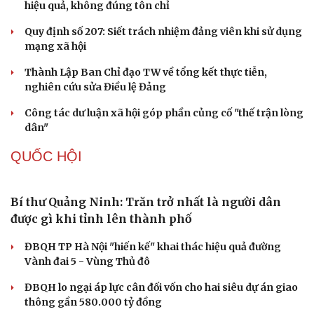
Thủ đoạn xuyên tạc mới trên không gian mạng thời AI
Tự cảnh giác trước tâm lý đám đông khi dùng mạng xã
hội
Khi mạng xã hội thành nơi phán xử
NHẬN DIỆN SỰ THẬT
Thành tựu nhân quyền ở Việt Nam: Sự thật được
chứng minh qua những số liệu cụ thể
Thực tiễn vận hành chính quyền ba cấp bác bỏ mọi luận
điệu xuyên tạc
Thủ đoạn xuyên tạc mới trên không gian mạng thời AI
Tự cảnh giác trước tâm lý đám đông khi dùng mạng xã
hội