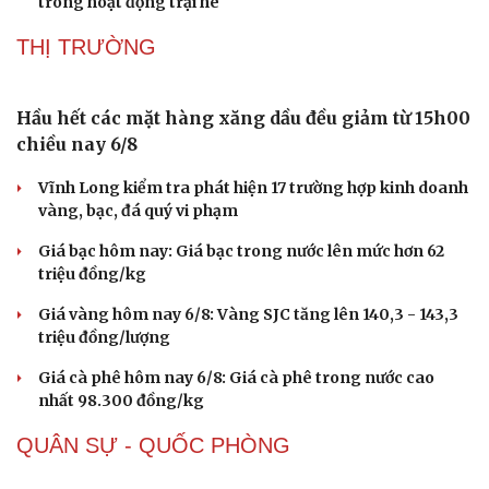
số
285 nhóm trẻ, lớp mầm non ở TP.HCM có thể đóng cửa
Công an xã ở Thanh Hóa giúp nhận lại 120 triệu chuyển
nhầm
Cẩn trọng khi di chuyển trên đèo Chiềng Pấc, QL6, Sơn
La
Thanh Hóa yêu cầu chấn chỉnh phần thi nghi thức Đội
trong hoạt động trại hè
THỊ TRƯỜNG