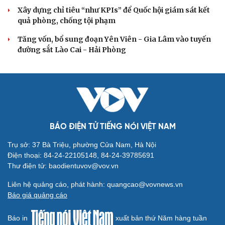
Khi mạng xã hội thành nơi phán xử
XÂY DỰNG, CHỈNH ĐỐN ĐẢNG
Đồng chí Trần Cẩm Tú: Bộ chỉ số đánh giá công
việc phải đo được kết quả thực chất
Bộ Chính trị: Giải thể hội quần chúng hoạt động kém
hiệu quả, không đúng tôn chỉ
Quy định số 207: Siết trách nhiệm đảng viên khi sử dụng
mạng xã hội
Thành Lập Ban Chỉ đạo TW về tổng kết thực tiễn,
nghiên cứu sửa Điều lệ Đảng
Công tác dư luận xã hội góp phần củng cố "thế trận lòng
dân"
QUỐC HỘI