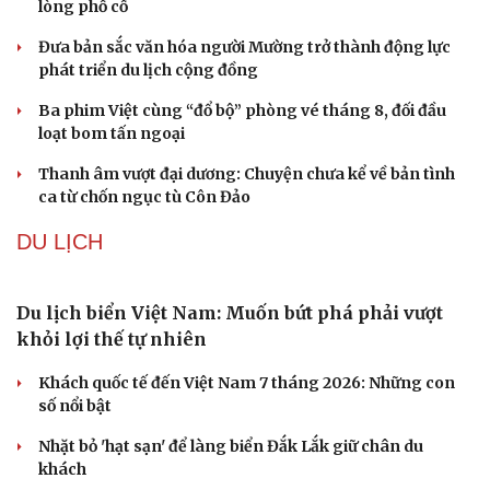
Mỹ sẽ có học thuyết hạt nhân mới đối phó với
Trung Quốc và Nga
Iran tranh thủ “khoảng ngừng” giao tranh với Mỹ để
củng cố sức mạnh quân sự
Công bố Quyết định thành lập Tiểu đoàn Hỗn hợp Lý
Sơn, tỉnh Quảng Ngãi
Tàu ngầm Nga "mặc áo giáp” để đối phó UAV Ukraine
Thủ đô Moscow của Nga tăng cường phòng thủ trước