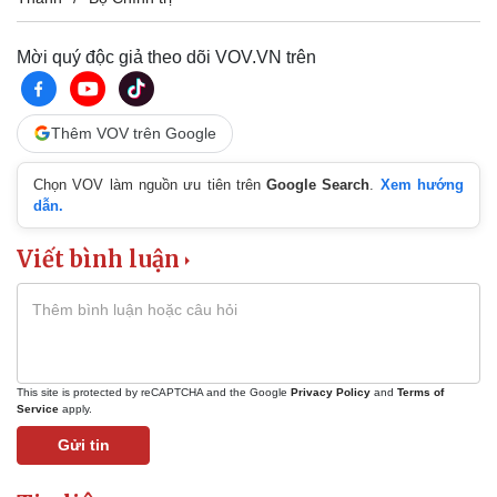
Mời quý độc giả theo dõi VOV.VN trên
Thêm VOV trên Google
Chọn VOV làm nguồn ưu tiên trên
Google Search
.
Xem hướng
dẫn.
Viết bình luận
This site is protected by reCAPTCHA and the Google
Privacy Policy
and
Terms of
Service
apply.
Pháp luật
Quân sự - Quốc phòng
Gửi tin
Vụ án
Vũ khí
Tin nóng
Việt Nam