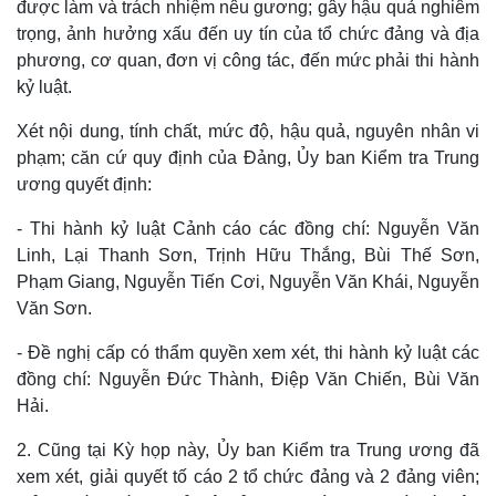
được làm và trách nhiệm nêu gương; gây hậu quả nghiêm
trọng, ảnh hưởng xấu đến uy tín của tổ chức đảng và địa
phương, cơ quan, đơn vị công tác, đến mức phải thi hành
kỷ luật.
Xét nội dung, tính chất, mức độ, hậu quả, nguyên nhân vi
phạm; căn cứ quy định của Đảng, Ủy ban Kiểm tra Trung
ương quyết định:
Kinh tế
Thị trường
Bất động sản
Giá vàng
- Thi hành kỷ luật Cảnh cáo các đồng chí: Nguyễn Văn
Khởi nghiệp
Tiêu dùng
Linh, Lại Thanh Sơn, Trịnh Hữu Thắng, Bùi Thế Sơn,
Tỷ giá
Phạm Giang, Nguyễn Tiến Cơi, Nguyễn Văn Khái, Nguyễn
Chứng khoán
Văn Sơn.
Giá cà phê
- Đề nghị cấp có thẩm quyền xem xét, thi hành kỷ luật các
đồng chí: Nguyễn Đức Thành, Điệp Văn Chiến, Bùi Văn
Hải.
2. Cũng tại Kỳ họp này, Ủy ban Kiểm tra Trung ương đã
xem xét, giải quyết tố cáo 2 tổ chức đảng và 2 đảng viên;