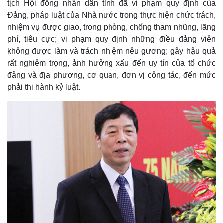
Quan sát
Video
tịch Hội đồng nhân dân tỉnh đã vi phạm quy định của
Cuộc sống đó đây
Ảnh
Đảng, pháp luật của Nhà nước trong thực hiện chức trách,
Hồ sơ
E-Magazine
nhiệm vụ được giao, trong phòng, chống tham nhũng, lãng
Infographic
phí, tiêu cực; vi phạm quy định những điều đảng viên
không được làm và trách nhiệm nêu gương; gây hậu quả
rất nghiêm trọng, ảnh hưởng xấu đến uy tín của tổ chức
đảng và địa phương, cơ quan, đơn vị công tác, đến mức
phải thi hành kỷ luật.