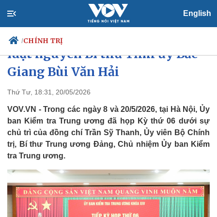
English
Đề nghị xem xét, thi hành kỷ
CHÍNH TRỊ
/
luật nguyên Bí thư Tỉnh ủy Bắc
Giang Bùi Văn Hải
Chính trị
Xã hội
Thứ Tư, 18:31, 20/05/2026
Đảng
Tin 24h
VOV.VN - Trong các ngày 8 và 20/5/2026, tại Hà Nội, Ủy
Tổ chức nhân sự
Dự báo thời tiết
ban Kiểm tra Trung ương đã họp Kỳ thứ 06 dưới sự
Quốc hội
Giáo dục
chủ trì của đồng chí Trần Sỹ Thanh, Ủy viên Bộ Chính
Nhận diện sự thật
Dấu ấn VOV
trị, Bí thư Trung ương Đảng, Chủ nhiệm Ủy ban Kiểm
Việc làm
Biển đảo
tra Trung ương.