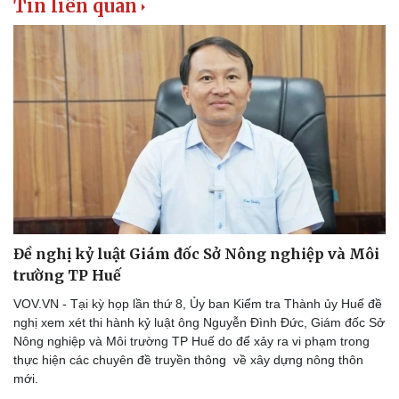
Tin liên quan
Tư vấn luật
Phân tích
Đề nghị kỷ luật Giám đốc Sở Nông nghiệp và Môi
trường TP Huế
VOV.VN - Tại kỳ họp lần thứ 8, Ủy ban Kiểm tra Thành ủy Huế đề
nghị xem xét thi hành kỷ luật ông Nguyễn Đình Đức, Giám đốc Sở
Nông nghiệp và Môi trường TP Huế do để xảy ra vi phạm trong
thực hiện các chuyên đề truyền thông về xây dựng nông thôn
mới.