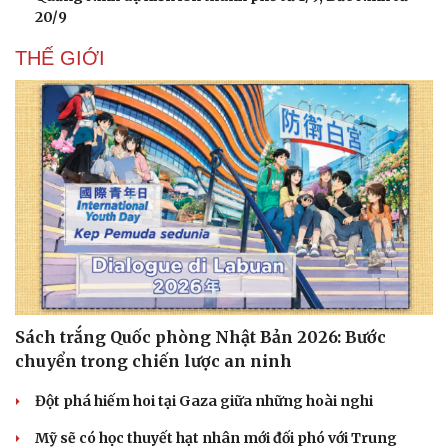
20/9
THẾ GIỚI
Sách trắng Quốc phòng Nhật Bản 2026: Bước
Doanh nghiệp
Công nghệ
chuyển trong chiến lược an ninh
Thông tin doanh nghiệp
Sành điệu
Doanh nghiệp 24h
Tin Công nghệ
Đột phá hiếm hoi tại Gaza giữa những hoài nghi
Doanh nhân
Trải nghiệm
Vì cộng đồng
Chuyển đổi số
Mỹ sẽ có học thuyết hạt nhân mới đối phó với Trung