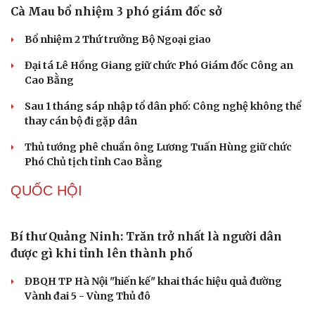
Nguy cơ mất tài khoản Microsoft chỉ vì kết nối mạng Wi-
Fi khách sạn
Một việc nhiều gia đình bỏ quên có thể khiến điện mặt
trời giảm tới 40% hiệu suất
Trung Quốc tăng tốc tự chủ chip tiên tiến với kế hoạch
đầy tham vọng
Phú Thọ ký hợp tác với nhiều bộ, ngành trong thực hiện
Nghị quyết 57
PHÁP LUẬT
Khởi tố chủ tịch công ty "nổ" sở hữu hàng chục tỉ
Euro
Bắt nhóm trộn thuốc giảm đau với thảo dược để làm
"thuốc Đông y gia truyền"
Khởi tố đối tượng vận chuyển trái phép gần 50 tấn hàng