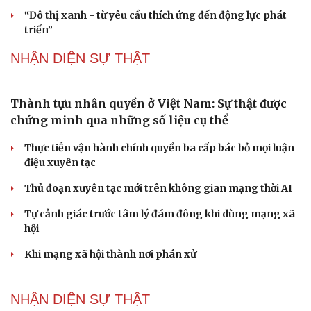
QUỐC HỘI
Bí thư Quảng Ninh: Trăn trở nhất là người dân
được gì khi tỉnh lên thành phố
ĐBQH TP Hà Nội "hiến kế" khai thác hiệu quả đường
Vành đai 5 - Vùng Thủ đô
ĐBQH lo ngại áp lực cân đối vốn cho hai siêu dự án giao
thông gần 580.000 tỷ đồng
Xây dựng chỉ tiêu “như KPIs” để Quốc hội giám sát kết
quả phòng, chống tội phạm
Tăng vốn, bổ sung đoạn Yên Viên - Gia Lâm vào tuyến
đường sắt Lào Cai - Hải Phòng
PODCAST