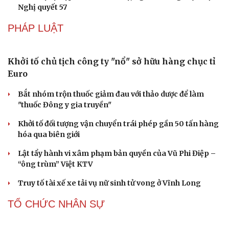
Di sản
Du lịch biển Việt Nam: Muốn bứt phá phải vượt
khỏi lợi thế tự nhiên
Khách quốc tế đến Việt Nam 7 tháng 2026: Những con
số nổi bật
Nhặt bỏ 'hạt sạn' để làng biển Đắk Lắk giữ chân du
khách
Cần Thơ cụ thể hóa “Ba kết nối”, xúc tiến đón dòng vốn
và du khách Thái Lan
Ký kết hợp tác đăng cai Vòng chung kết Giải Vô địch
Golf nghiệp dư thế giới 2027
CÔNG NGHỆ
Bắc Kinh triển khai “nhân viên” robot tại các
công viên