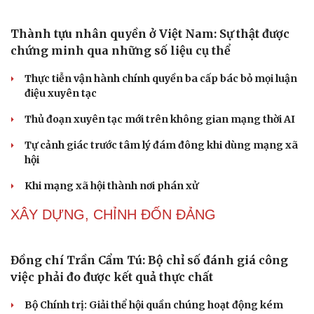
Lời đề nghị của người tình trẻ về chuyện có con
chung khiến tôi bế tắc ở tuổi 80
Du lịch biển Việt Nam: Muốn bứt phá phải vượt khỏi lợi
thế tự nhiên
Vì một phút buông thả sau hơi men, tôi bàng hoàng
phát hiện mắc bệnh tình dục
Ranh giới mong manh giữa hài hước và phản cảm
“Đô thị xanh - từ yêu cầu thích ứng đến động lực phát
triển”
NHẬN DIỆN SỰ THẬT
Cải chính
Thành tựu nhân quyền ở Việt Nam: Sự thật được
chứng minh qua những số liệu cụ thể
Thực tiễn vận hành chính quyền ba cấp bác bỏ mọi luận
điệu xuyên tạc