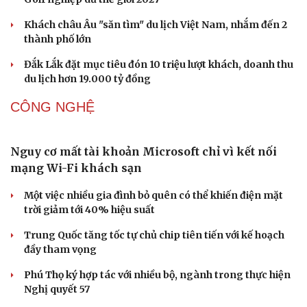
ca từ chốn ngục tù Côn Đảo
Hoa hậu Thế giới Miss World 2026 sẽ khai mạc tại Quảng
Ninh ngày 11/8
Ngoại giao văn hóa mở rộng không gian hợp tác Việt
Nam - Tanzania
Huế: Nhà Moong người Pa Cô được công nhận di tích
lịch sử
DU LỊCH
Nhặt bỏ 'hạt sạn' để làng biển Đắk Lắk giữ chân
du khách
Cần Thơ cụ thể hóa “Ba kết nối”, xúc tiến đón dòng vốn
và du khách Thái Lan
Ký kết hợp tác đăng cai Vòng chung kết Giải Vô địch
Golf nghiệp dư thế giới 2027