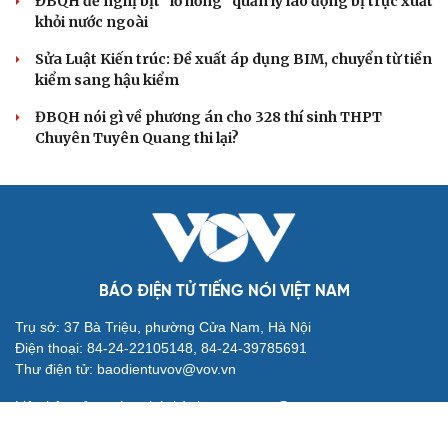
Quy định số 207: Siết trách nhiệm đảng viên khi sử dụng
mạng xã hội
Thành Lập Ban Chỉ đạo TW về tổng kết thực tiễn,
nghiên cứu sửa Điều lệ Đảng
Công tác dư luận xã hội góp phần củng cố "thế trận lòng
dân"
Nghị quyết Hội nghị Trung ương 3 khóa XIV đổi mới mô
hình phát triển Việt Nam
QUỐC HỘI
Đề xuất tích hợp hồ sơ kỹ năng vào VNeID, đón
đầu lao động chất lượng cao
Phải khắc phục triệt để tình trạng xuất bản phẩm xúc
phạm, bịa đặt về lãnh tụ
ĐBQH đề nghị bịt "lỗ hổng" quản lý lao động bị trục xuất