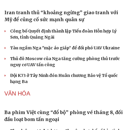
Giá vàng hôm nay 6/8: Vàng SJC tăng lên 140,3 -
143,3 triệu đồng/lượng
Giá cà phê hôm nay 6/8: Giá cà phê trong nước cao
nhất 98.300 đồng/kg
Tỷ giá USD hôm nay 6/8: Tỷ giá trung tâm tăng lên
25.433 đồng/USD
Giá xăng dầu hôm nay 6/8: Giá dầu giảm nhẹ khi đàm
phán Iran-Oman có tiến triển
Nhận định chứng khoán 6/8: VN-Index giằng co quanh
vùng 1.790 điểm
QUÂN SỰ - QUỐC PHÒNG