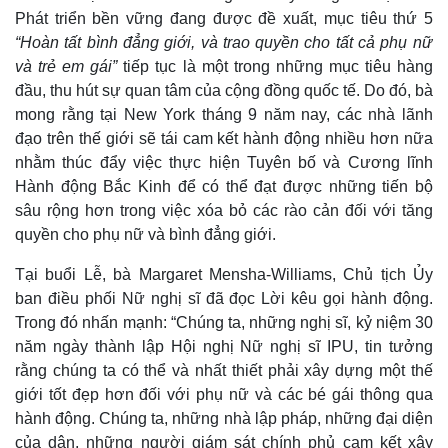
Phát triển bền vững đang được đề xuất, mục tiêu thứ 5
“Hoàn tất bình đẳng giới, và trao quyền cho tất cả phụ nữ
và trẻ em gái”
tiếp tục là một trong những mục tiêu hàng
đầu, thu hút sự quan tâm của cộng đồng quốc tế. Do đó, bà
mong rằng tại New York tháng 9 năm nay, các nhà lãnh
đạo trên thế giới sẽ tái cam kết hành động nhiều hơn nữa
nhằm thúc đẩy việc thực hiện Tuyên bố và Cương lĩnh
Hành động Bắc Kinh để có thể đạt được những tiến bộ
sâu rộng hơn trong việc xóa bỏ các rào cản đối với tăng
quyền cho phụ nữ và bình đẳng giới.
Tại buổi Lễ, bà Margaret Mensha-Williams, Chủ tịch Ủy
ban điều phối Nữ nghị sĩ đã đọc Lời kêu gọi hành động.
Trong đó nhấn mạnh: “Chúng ta, những nghị sĩ, kỷ niệm 30
năm ngày thành lập Hội nghị Nữ nghị sĩ IPU, tin tưởng
rằng chúng ta có thể và nhất thiết phải xây dựng một thế
giới tốt đẹp hơn đối với phụ nữ và các bé gái thông qua
hành động. Chúng ta, những nhà lập pháp, những đại diện
của dân, những người giám sát chính phủ cam kết xây