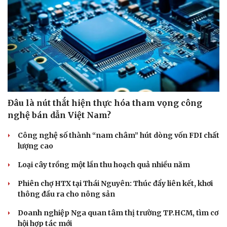
Doanh nghiệp
Công nghệ
Thông tin doanh nghiệp
Sành điệu
Doanh nghiệp 24h
Tin Công nghệ
Doanh nhân
Trải nghiệm
Vì cộng đồng
Chuyển đổi số
Đâu là nút thắt hiện thực hóa tham vọng công
nghệ bán dẫn Việt Nam?
Công nghệ số thành “nam châm” hút dòng vốn FDI chất
lượng cao
Loại cây trồng một lần thu hoạch quả nhiều năm
Phiên chợ HTX tại Thái Nguyên: Thúc đẩy liên kết, khơi
thông đầu ra cho nông sản
Doanh nghiệp Nga quan tâm thị trường TP.HCM, tìm cơ
hội hợp tác mới