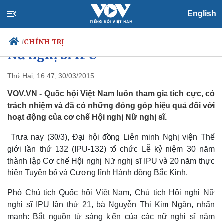
English
Kỷ niệm 30 năm Cơ chế Hội nghị
CHÍNH TRỊ
/
Nữ nghị sĩ IPU
Thứ Hai, 16:47, 30/03/2015
VOV.VN - Quốc hội Việt Nam luôn tham gia tích cực, có
Chính trị
Xã hội
trách nhiệm và đã có những đóng góp hiệu quả đối với
Đảng
Tin 24h
hoạt động của cơ chế Hội nghị Nữ nghị sĩ.
Tổ chức nhân sự
Dự báo thời tiết
Quốc hội
Giáo dục
Trưa nay (30/3), Đại hội đồng Liên minh Nghị viện Thế
Nhận diện sự thật
Dấu ấn VOV
Việc làm
giới lần thứ 132 (IPU-132) tổ chức Lễ kỷ niệm 30 năm
Biển đảo
thành lập Cơ chế Hội nghị Nữ nghị sĩ IPU và 20 năm thực
hiện Tuyên bố và Cương lĩnh Hành động Bắc Kinh.
Phó Chủ tịch Quốc hội Việt Nam, Chủ tịch Hội nghị Nữ
nghị sĩ IPU lần thứ 21, bà Nguyễn Thị Kim Ngân, nhấn
mạnh: Bắt nguồn từ sáng kiến của các nữ nghị sĩ năm