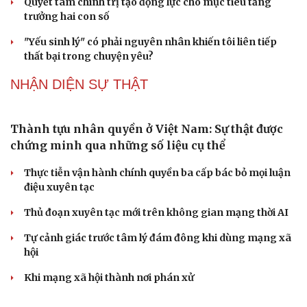
ĐBQH đề nghị bịt "lỗ hổng" quản lý lao động bị trục xuất
khỏi nước ngoài
Sửa Luật Kiến trúc: Đề xuất áp dụng BIM, chuyển từ tiền
kiểm sang hậu kiểm
ĐBQH nói gì về phương án cho 328 thí sinh THPT
Chuyên Tuyên Quang thi lại?
PODCAST
Ranh giới mong manh giữa hài hước và phản
cảm
“Đô thị xanh - từ yêu cầu thích ứng đến động lực phát
triển”
Lời ru còn mãi trên đảo Lý Sơn
Quyết tâm chính trị tạo động lực cho mục tiêu tăng