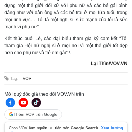
dựng một thế giới đối xử với phụ nữ và các bé gái bình
đẳng như với đàn ông và các bé trai ở mọi lứa tuổi, trong
mọi lĩnh vực… Tôi là một nghị sĩ, sức mạnh của tôi là sức
mạnh vì phụ nữ”.
Kết thúc buổi Lễ, các đại biểu tham gia ký cam kết “Tôi
tham gia Hội nữ nghị sĩ ở mọi nơi vì một thế giới tốt đẹp
hơn cho phụ nữ và trẻ em gái”./.
Lại Thìn/VOV.VN
Tag:
VOV
Mời quý độc giả theo dõi VOV.VN trên
Pháp luật
Quân sự - Quốc phòng
Vụ án
Vũ khí
Tin nóng
Việt Nam
Thêm VOV trên Google
Tư vấn luật
Phân tích
Chọn VOV làm nguồn ưu tiên trên
Google Search
.
Xem hướng