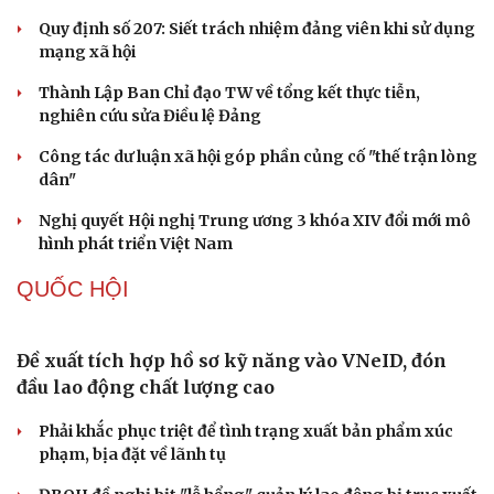
NHẬN DIỆN SỰ THẬT
Thành tựu nhân quyền ở Việt Nam: Sự thật được
chứng minh qua những số liệu cụ thể
Thực tiễn vận hành chính quyền ba cấp bác bỏ mọi luận
điệu xuyên tạc
Thủ đoạn xuyên tạc mới trên không gian mạng thời AI
Tự cảnh giác trước tâm lý đám đông khi dùng mạng xã
hội
Khi mạng xã hội thành nơi phán xử
XÂY DỰNG, CHỈNH ĐỐN ĐẢNG
Bộ Chính trị: Giải thể hội quần chúng hoạt động
kém hiệu quả, không đúng tôn chỉ