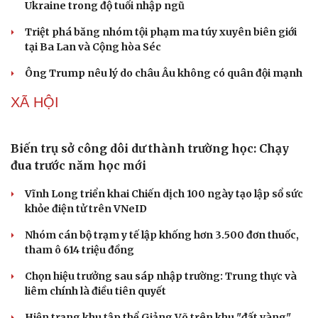
Ukraine trong độ tuổi nhập ngũ
Triệt phá băng nhóm tội phạm ma túy xuyên biên giới
tại Ba Lan và Cộng hòa Séc
Ông Trump nêu lý do châu Âu không có quân đội mạnh
XÃ HỘI
Sức khỏe
Đời sống
Dinh dưỡng - món ngon
Nhà đẹp
Biến trụ sở công dôi dư thành trường học: Chạy
Cây thuốc
Blog
đua trước năm học mới