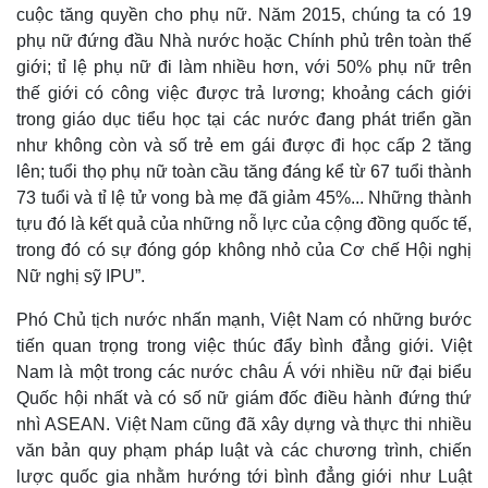
cuộc tăng quyền cho phụ nữ. Năm 2015, chúng ta có 19
phụ nữ đứng đầu Nhà nước hoặc Chính phủ trên toàn thế
giới; tỉ lệ phụ nữ đi làm nhiều hơn, với 50% phụ nữ trên
thế giới có công việc được trả lương; khoảng cách giới
trong giáo dục tiểu học tại các nước đang phát triển gần
như không còn và số trẻ em gái được đi học cấp 2 tăng
lên; tuổi thọ phụ nữ toàn cầu tăng đáng kể từ 67 tuổi thành
73 tuổi và tỉ lệ tử vong bà mẹ đã giảm 45%... Những thành
tựu đó là kết quả của những nỗ lực của cộng đồng quốc tế,
trong đó có sự đóng góp không nhỏ của Cơ chế Hội nghị
Nữ nghị sỹ IPU”.
Phó Chủ tịch nước nhấn mạnh, Việt Nam có những bước
tiến quan trọng trong việc thúc đẩy bình đẳng giới. Việt
Nam là một trong các nước châu Á với nhiều nữ đại biểu
Quốc hội nhất và có số nữ giám đốc điều hành đứng thứ
nhì ASEAN. Việt Nam cũng đã xây dựng và thực thi nhiều
văn bản quy phạm pháp luật và các chương trình, chiến
Kinh tế
Thị trường
lược quốc gia nhằm hướng tới bình đẳng giới như Luật