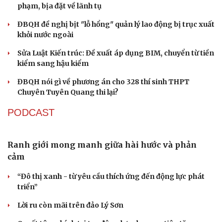
Bổ nhiệm 2 Thứ trưởng Bộ Ngoại giao
Đại tá Lê Hồng Giang giữ chức Phó Giám đốc Công an
Cao Bằng
Sau 1 tháng sáp nhập tổ dân phố: Công nghệ không thể
thay cán bộ đi gặp dân
Thủ tướng phê chuẩn ông Lương Tuấn Hùng giữ chức
Phó Chủ tịch tỉnh Cao Bằng
Quảng Trị điều động, bổ nhiệm lãnh đạo các ban quản lý
dự án
QUỐC HỘI
Đề xuất tích hợp hồ sơ kỹ năng vào VNeID, đón
đầu lao động chất lượng cao
Phải khắc phục triệt để tình trạng xuất bản phẩm xúc
phạm, bịa đặt về lãnh tụ