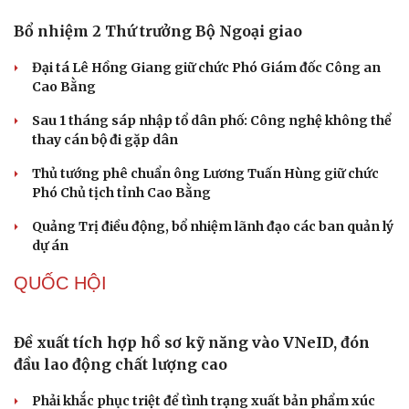
nghệ lõi đến 2030
PHÁP LUẬT
Truy tố tài xế xe tải vụ nữ sinh tử vong ở Vĩnh
Long
Bùng nổ trí tuệ nhân tạo (AI) và những thách thức mới
với an ninh quốc gia
Du lịch
Podcast
Nóng 24h: Khởi tố nữ ca sĩ và giám đốc hợp tác với BH
Tư vấn
Câu chuyện thời sự
Media
Săn Tour
Đọc truyện đêm khuya
check-in
Cửa sổ tình yêu
Đối tượng điều hành tổ chức phản động núp bóng tôn
Kể chuyện cho bé
giáo lĩnh án 7 năm 6 tháng tù
Hạt giống tâm hồn
Khởi tố chủ kênh YouTube Phương Diễm Huyền
TỔ CHỨC NHÂN SỰ