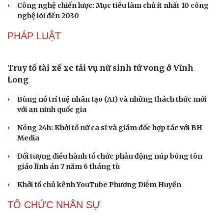
Khách châu Âu "săn tìm" du lịch Việt Nam, nhắm đến 2
thành phố lớn
Đắk Lắk đặt mục tiêu đón 10 triệu lượt khách, doanh thu
du lịch hơn 19.000 tỷ đồng
CÔNG NGHỆ
Nguy cơ mất tài khoản Microsoft chỉ vì kết nối
mạng Wi-Fi khách sạn
Một việc nhiều gia đình bỏ quên có thể khiến điện mặt
trời giảm tới 40% hiệu suất
Trung Quốc tăng tốc tự chủ chip tiên tiến với kế hoạch
đầy tham vọng
Phú Thọ ký hợp tác với nhiều bộ, ngành trong thực hiện
Nghị quyết 57
Công nghệ chiến lược: Mục tiêu làm chủ ít nhất 10 công