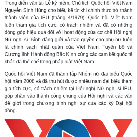
Trong diễn văn tại Lễ kỷ niệm, Chủ tịch Quốc hội Việt Nam
Nguyễn Sinh Hùng cho biết, kể từ khi chính thức trở thành
thành viên của IPU (tháng 4/1979), Quốc hội Việt Nam
luôn tham gia tích cực, có trách nhiệm và đã có những
đóng góp hiệu quả đối với hoạt động của cơ chế Hội nghị
Thế giới
Multimedia
Nữ nghị sĩ. Bình đẳng giới và trao quyền cho phụ nữ luôn
Quan sát
Video
Cuộc sống đó đây
Ảnh
là chính sách nhất quán của Việt Nam. Tuyên bố và
Hồ sơ
E-Magazine
Cương lĩnh Hành động Bắc Kinh cùng các cam kết quốc tế
Infographic
khác đã thể chế trong pháp luật Việt Nam.
Quốc hội Việt Nam đã thành lập Nhóm nữ đại biểu Quốc
hội năm 2008 và đã thu hút được nhiều nam đại biểu tham
gia tích cực, có trách nhiệm tại Hội nghị Nữ nghị sĩ IPU,
góp phần vào thành công chung của Hội nghị và các vấn
đề giới trong chương trình nghị sự của các kỳ Đại hội
đồng.