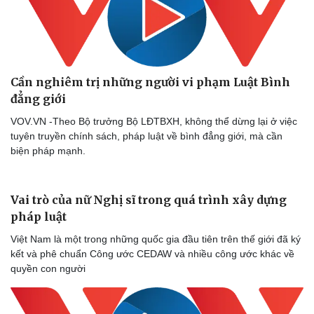
Cần nghiêm trị những người vi phạm Luật Bình
đẳng giới
VOV.VN -Theo Bộ trưởng Bộ LĐTBXH, không thể dừng lại ở việc
Thể thao
Ô tô - Xe máy
tuyên truyền chính sách, pháp luật về bình đẳng giới, mà cần
Bóng đá
Ô tô
biện pháp mạnh.
Lịch thi đấu bóng đá
Xe máy
Thế giới thể thao
Tư vấn
eSports
Vai trò của nữ Nghị sĩ trong quá trình xây dựng
Hậu trường
pháp luật
Việt Nam là một trong những quốc gia đầu tiên trên thế giới đã ký
kết và phê chuẩn Công ước CEDAW và nhiều công ước khác về
quyền con người