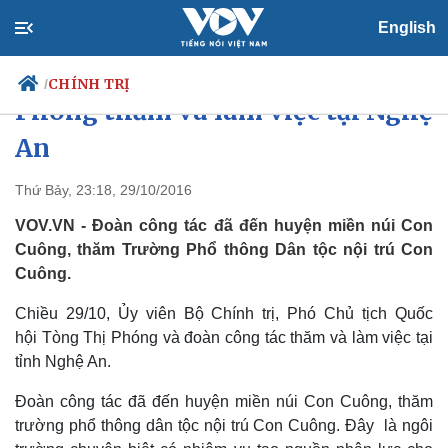
English
Phó Chủ tịch Quốc hội Tòng Thị
CHÍNH TRỊ
/
Phóng thăm và làm việc tại Nghệ
An
Chính trị
Xã hội
Thứ Bảy, 23:18, 29/10/2016
Đảng
Tin 24h
VOV.VN - Đoàn công tác đã đến huyện miền núi Con
Tổ chức nhân sự
Dự báo thời tiết
Cuông, thăm Trường Phổ thông Dân tộc nội trú Con
Quốc hội
Giáo dục
Cuông.
Nhận diện sự thật
Dấu ấn VOV
Việc làm
Chiều 29/10, Ủy viên Bộ Chính trị, Phó Chủ tịch Quốc
Biển đảo
hội Tòng Thị Phóng và đoàn công tác thăm và làm việc tại
tỉnh Nghệ An.
Đoàn công tác đã đến huyện miền núi Con Cuông, thăm
trường phổ thông dân tộc nội trú Con Cuông. Đây là ngôi