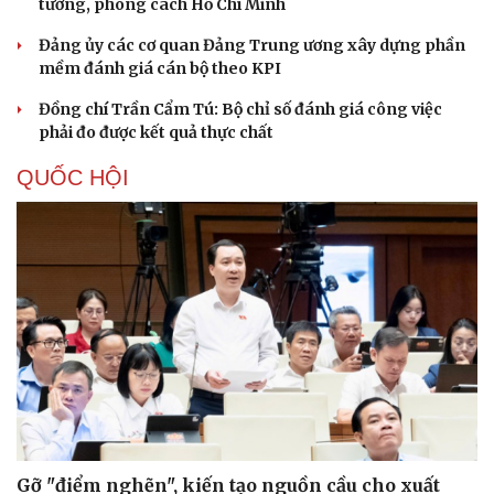
Thực tiễn vận hành chính quyền ba cấp bác bỏ mọi luận
điệu xuyên tạc
Thủ đoạn xuyên tạc mới trên không gian mạng thời AI
Tự cảnh giác trước tâm lý đám đông khi dùng mạng xã
hội
Khi mạng xã hội thành nơi phán xử
XÂY DỰNG, CHỈNH ĐỐN ĐẢNG
Cô giáo trẻ lấy sự tiến bộ của học sinh làm thước
đo thực hành Chỉ thị 07
Đối ngoại linh hoạt dựa trên nền tảng chính trị vững
chắc
Điểm mới đột phá trong Chỉ thị số 07 về thực hành tư
tưởng, phong cách Hồ Chí Minh