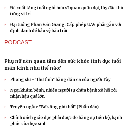
Du lịch
Podcast
Tư vấn
Câu chuyện thời sự
Săn Tour
Đọc truyện đêm khuya
check-in
Cửa sổ tình yêu
Kể chuyện cho bé
Hạt giống tâm hồn
Gỡ "điểm nghẽn", kiến tạo nguồn cầu cho xuất
bản
Cho ngân hàng quản lý tài sản bảo đảm trái phiếu: Cần
ngăn "mua bia kèm lạc"
Đại biểu Quốc hội: Trao quyền lớn cho Petrovietnam
phải có “hàng rào” kiểm soát