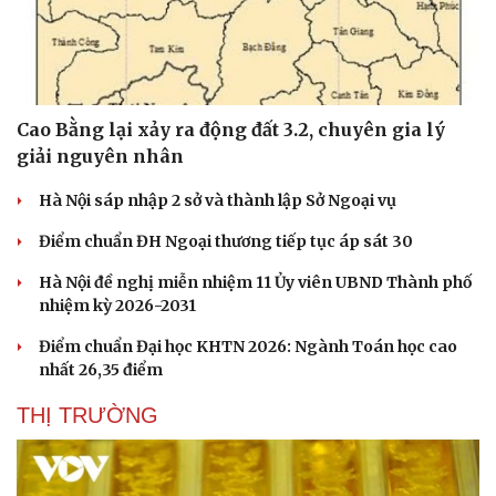
Thể thao
Ô tô - Xe máy
Cao Bằng lại xảy ra động đất 3.2, chuyên gia lý
Bóng đá
Ô tô
giải nguyên nhân
Lịch thi đấu bóng đá
Xe máy
Thế giới thể thao
Tư vấn
Hà Nội sáp nhập 2 sở và thành lập Sở Ngoại vụ
eSports
Hậu trường
Điểm chuẩn ĐH Ngoại thương tiếp tục áp sát 30
Hà Nội đề nghị miễn nhiệm 11 Ủy viên UBND Thành phố
nhiệm kỳ 2026-2031
Điểm chuẩn Đại học KHTN 2026: Ngành Toán học cao
nhất 26,35 điểm
THỊ TRƯỜNG