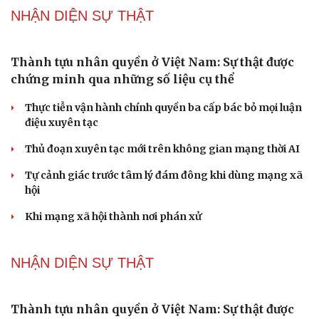
Đề xuất tăng tuổi nghỉ hưu sĩ quan quân đội, tùy đặc thù
từng vị trí
Đại tướng Phan Văn Giang: Cấp phép UAV phải gắn với
định danh để bảo vệ bầu trời
PODCAST
Phụ nữ nên quan tâm đến sức khỏe tình dục tuổi
mãn kinh như thế nào?
Phong slư - “thư tình” bằng dân ca của người Tày
Ngại khám bệnh, nhiều người tự chữa bệnh xã hội rồi
nhận hậu quả lớn
Truyện ngắn: "Bờ sông gió thổi" (Phần đầu)
Chính sách giáo dục phải được đo bằng sự tiến bộ, hạnh
phúc của học sinh