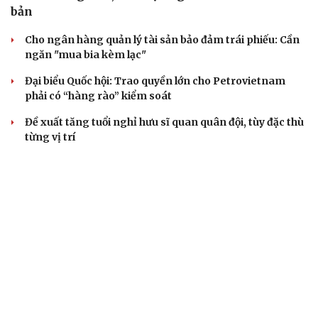
Đảng ủy các cơ quan Đảng Trung ương xây dựng phần
mềm đánh giá cán bộ theo KPI
Đồng chí Trần Cẩm Tú: Bộ chỉ số đánh giá công việc
phải đo được kết quả thực chất
QUỐC HỘI
Gỡ "điểm nghẽn", kiến tạo nguồn cầu cho xuất
bản