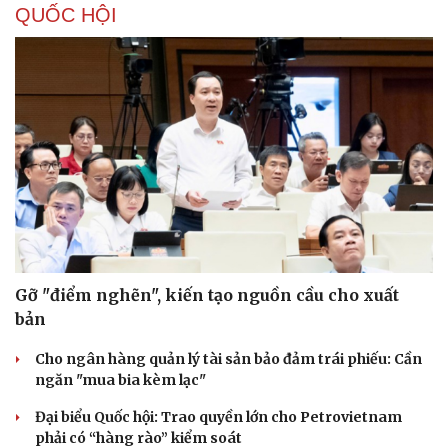
Làm rõ đối tượng gây tai nạn giao thông khiến một phụ
nữ tử vong rồi bỏ trốn
Khởi tố vợ chồng giám đốc công ty tổ chức cho người
nước ngoài ở lại trái phép
TỔ CHỨC NHÂN SỰ
Quảng Trị đưa cán bộ về làm việc tại trung tâm
hành chính - chính trị tỉnh
Cà Mau bổ nhiệm 3 phó giám đốc sở
Bổ nhiệm 2 Thứ trưởng Bộ Ngoại giao
Đại tá Lê Hồng Giang giữ chức Phó Giám đốc Công an
Cao Bằng
Sau 1 tháng sáp nhập tổ dân phố: Công nghệ không thể
thay cán bộ đi gặp dân
QUỐC HỘI