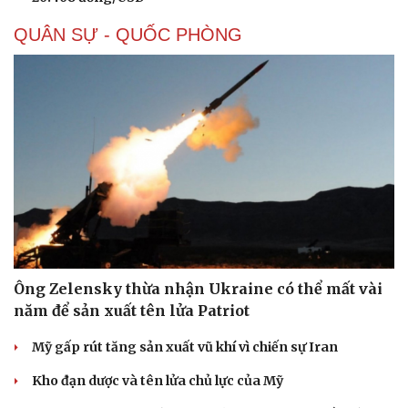
QUÂN SỰ - QUỐC PHÒNG
Doanh nghiệp
Công nghệ
Thông tin doanh nghiệp
Sành điệu
Doanh nghiệp 24h
Tin Công nghệ
Doanh nhân
Trải nghiệm
Vì cộng đồng
Chuyển đổi số
Ông Zelensky thừa nhận Ukraine có thể mất vài
năm để sản xuất tên lửa Patriot
Mỹ gấp rút tăng sản xuất vũ khí vì chiến sự Iran
Kho đạn dược và tên lửa chủ lực của Mỹ