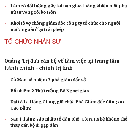
Sân khấu - Điện ảnh
Nghệ sĩ
Văn học
Thời trang
Âm nhạc
Sao Việt
Di sản
Tai nạn khiến người ngồi trên xe tổn thương
96%, nam sinh Bắc Ninh bị khởi tố
Cựu Thứ trưởng Nguyễn Bá Hoan được đưa ra xét xử
ngày 18/8
Tây Ninh cảnh báo bẫy "việc nhẹ lương cao" ở
Campuchia