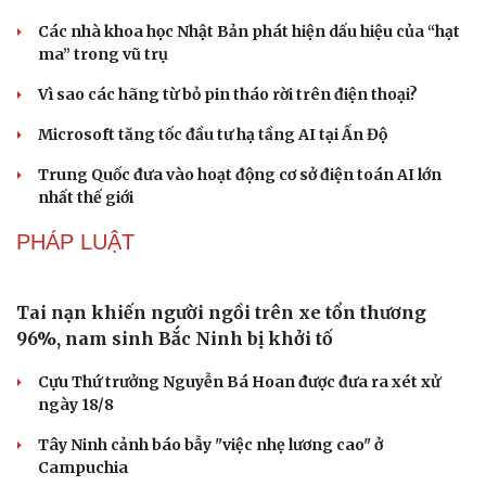
Giá thu cũ iPhone tăng, Apple muốn người dùng
lên đời
Các nhà khoa học Nhật Bản phát hiện dấu hiệu của “hạt
ma” trong vũ trụ
Vì sao các hãng từ bỏ pin tháo rời trên điện thoại?
Microsoft tăng tốc đầu tư hạ tầng AI tại Ấn Độ
Trung Quốc đưa vào hoạt động cơ sở điện toán AI lớn
nhất thế giới
PHÁP LUẬT
Văn hóa
Giải trí