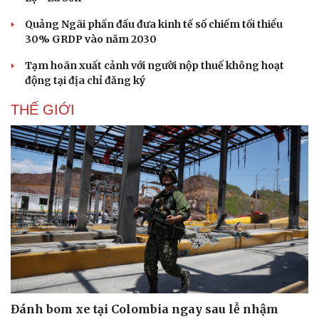
Quảng Ngãi phấn đấu đưa kinh tế số chiếm tối thiểu
Pháp luật
Quân sự - Quốc phòng
30% GRDP vào năm 2030
Vụ án
Vũ khí
Tin nóng
Việt Nam
Tạm hoãn xuất cảnh với người nộp thuế không hoạt
Tư vấn luật
Phân tích
động tại địa chỉ đăng ký
THẾ GIỚI
Đánh bom xe tại Colombia ngay sau lễ nhậm