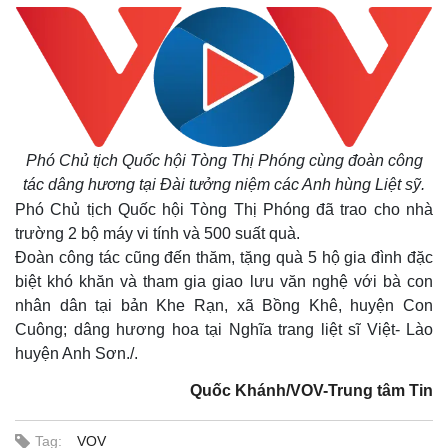
Phó Chủ tịch Quốc hội Tòng Thị Phóng cùng đoàn công
tác dâng hương tại Đài tưởng niệm các Anh hùng Liệt sỹ.
Phó Chủ tịch Quốc hội Tòng Thị Phóng đã trao cho nhà
trường 2 bộ máy vi tính và 500 suất quà.
Đoàn công tác cũng đến thăm, tặng quà 5 hộ gia đình đặc
biệt khó khăn và tham gia giao lưu văn nghệ với bà con
nhân dân tại bản Khe Rạn, xã Bồng Khê, huyện Con
Thế giới
Multimedia
Cuông; dâng hương hoa tại Nghĩa trang liệt sĩ Việt- Lào
Quan sát
Video
huyện Anh Sơn./.
Cuộc sống đó đây
Ảnh
Hồ sơ
E-Magazine
Quốc Khánh/VOV-Trung tâm Tin
Infographic
Tag:
VOV