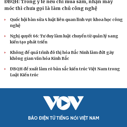
XÂY DỰNG, CHỈNH ĐỐN ĐẢNG
Điểm mới đột phá trong Chỉ thị số 07 về thực
hành tư tưởng, phong cách Hồ Chí Minh
Đảng ủy các cơ quan Đảng Trung ương xây dựng phần
mềm đánh giá cán bộ theo KPI
Đồng chí Trần Cẩm Tú: Bộ chỉ số đánh giá công việc
phải đo được kết quả thực chất
Bộ Chính trị: Giải thể hội quần chúng hoạt động kém
hiệu quả, không đúng tôn chỉ
Quy định số 207: Siết trách nhiệm đảng viên khi sử dụng
mạng xã hội
QUỐC HỘI
ĐBQH: Trong y tế nếu chỉ mua sắm, nhận máy