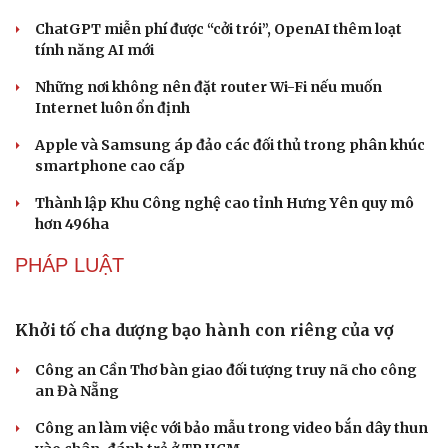
Hội chợ Du lịch quốc tế TP.HCM 2026 có quy mô
lớn nhất từ trước đến nay
Bảo tàng Tưởng niệm Hòa bình tại Nhật Bản đón lượng
khách kỷ lục
Du lịch biển Việt Nam: Muốn bứt phá phải vượt khỏi lợi
thế tự nhiên
Khách quốc tế đến Việt Nam 7 tháng 2026: Những con
số nổi bật
Nhặt bỏ 'hạt sạn' để làng biển Đắk Lắk giữ chân du
khách
CÔNG NGHỆ
Meta bị buộc bồi thường 567 triệu USD vì gây hại
cho trẻ em