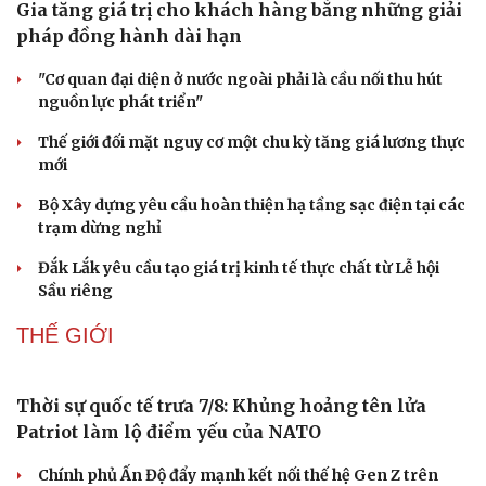
Gia tăng giá trị cho khách hàng bằng những giải
pháp đồng hành dài hạn
"Cơ quan đại diện ở nước ngoài phải là cầu nối thu hút
nguồn lực phát triển"
Thế giới đối mặt nguy cơ một chu kỳ tăng giá lương thực
mới
Bộ Xây dựng yêu cầu hoàn thiện hạ tầng sạc điện tại các
Doanh nghiệp
Công nghệ
trạm dừng nghỉ
Thông tin doanh nghiệp
Sành điệu
Doanh nghiệp 24h
Tin Công nghệ
Đắk Lắk yêu cầu tạo giá trị kinh tế thực chất từ Lễ hội
Doanh nhân
Trải nghiệm
Sầu riêng
Vì cộng đồng
Chuyển đổi số
THẾ GIỚI