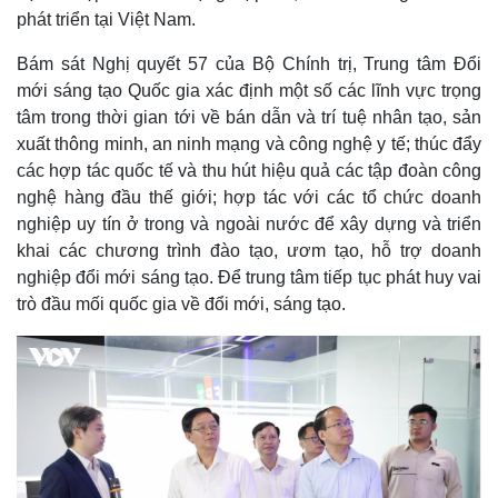
phát triển tại Việt Nam.
Thế giới
Multimedia
Bám sát Nghị quyết 57 của Bộ Chính trị, Trung tâm Đổi
Quan sát
Video
mới sáng tạo Quốc gia xác định một số các lĩnh vực trọng
Cuộc sống đó đây
Ảnh
tâm trong thời gian tới về bán dẫn và trí tuệ nhân tạo, sản
Hồ sơ
E-Magazine
Infographic
xuất thông minh, an ninh mạng và công nghệ y tế; thúc đẩy
các hợp tác quốc tế và thu hút hiệu quả các tập đoàn công
nghệ hàng đầu thế giới; hợp tác với các tổ chức doanh
nghiệp uy tín ở trong và ngoài nước để xây dựng và triển
khai các chương trình đào tạo, ươm tạo, hỗ trợ doanh
nghiệp đổi mới sáng tạo. Để trung tâm tiếp tục phát huy vai
trò đầu mối quốc gia về đổi mới, sáng tạo.