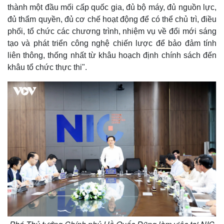
thành một đầu mối cấp quốc gia, đủ bộ máy, đủ nguồn lực,
đủ thẩm quyền, đủ cơ chế hoạt động để có thể chủ trì, điều
phối, tổ chức các chương trình, nhiệm vụ về đổi mới sáng
tạo và phát triển công nghệ chiến lược để bảo đảm tính
liên thông, thống nhất từ khâu hoạch định chính sách đến
khâu tổ chức thực thi".
Kinh tế
Thị trường
Bất động sản
Giá vàng
Khởi nghiệp
Tiêu dùng
Tỷ giá
Chứng khoán
Giá cà phê