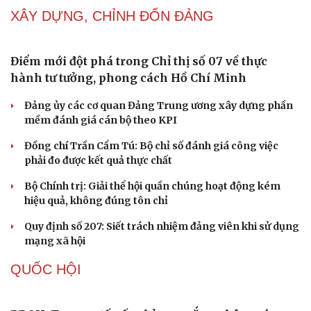
Tự cảnh giác trước tâm lý đám đông khi dùng mạng xã
hội
Khi mạng xã hội thành nơi phán xử
NHẬN DIỆN SỰ THẬT
Thành tựu nhân quyền ở Việt Nam: Sự thật được
chứng minh qua những số liệu cụ thể
Thực tiễn vận hành chính quyền ba cấp bác bỏ mọi luận
điệu xuyên tạc
Thủ đoạn xuyên tạc mới trên không gian mạng thời AI
Tự cảnh giác trước tâm lý đám đông khi dùng mạng xã
hội
Khi mạng xã hội thành nơi phán xử