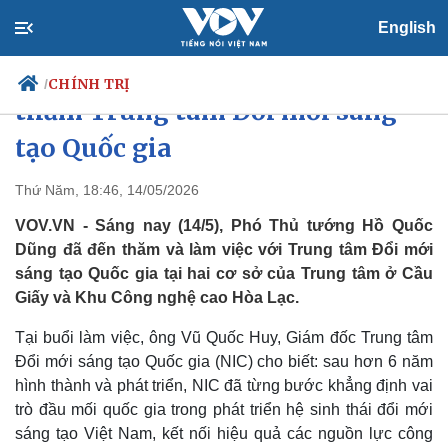
English
Phó Thủ tướng Hồ Quốc Dũng
CHÍNH TRỊ
/
thăm Trung tâm Đổi mới sáng
tạo Quốc gia
Chính trị
Xã hội
Thứ Năm, 18:46, 14/05/2026
Đảng
Tin 24h
VOV.VN - Sáng nay (14/5), Phó Thủ tướng Hồ Quốc
Tổ chức nhân sự
Dự báo thời tiết
Dũng đã đến thăm và làm việc với Trung tâm Đổi mới
Quốc hội
Giáo dục
sáng tạo Quốc gia tại hai cơ sở của Trung tâm ở Cầu
Nhận diện sự thật
Dấu ấn VOV
Giấy và Khu Công nghệ cao Hòa Lạc.
Việc làm
Biển đảo
Tại buổi làm việc, ông Vũ Quốc Huy, Giám đốc Trung tâm
Đổi mới sáng tạo Quốc gia (NIC) cho biết: sau hơn 6 năm
hình thành và phát triển, NIC đã từng bước khẳng định vai
trò đầu mối quốc gia trong phát triển hệ sinh thái đổi mới
sáng tạo Việt Nam, kết nối hiệu quả các nguồn lực công