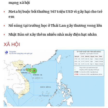
Thời sự quốc tế trưa 7/8: Khủng hoảng tên lửa
Patriot làm lộ điểm yếu của NATO
Chính phủ Ấn Độ đẩy mạnh kết nối thế hệ Gen Z trên
mạng xã hội
Meta bị buộc bồi thường 567 triệu USD vì gây hại cho trẻ
em
Nổ súng tại trường học ở Thái Lan gây thương vong lớn
Nhật Bản sẽ xây thêm nhiều nhà máy điện hạt nhân
XÃ HỘI