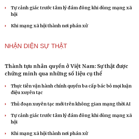
Tôi bất lực khi vợ luôn mang chuyện ở rể ra làm "vũ khí"
sau mỗi lần cãi nhau
Hoa sữa
Khúc mùa thu
Tình dục tuổi 40+: Khác gì tuổi đôi mươi và cách duy trì
đời sống viên mãn
NHẬN DIỆN SỰ THẬT
Thành tựu nhân quyền ở Việt Nam: Sự thật được
chứng minh qua những số liệu cụ thể
Thực tiễn vận hành chính quyền ba cấp bác bỏ mọi luận
điệu xuyên tạc
Thủ đoạn xuyên tạc mới trên không gian mạng thời AI
Cải chính