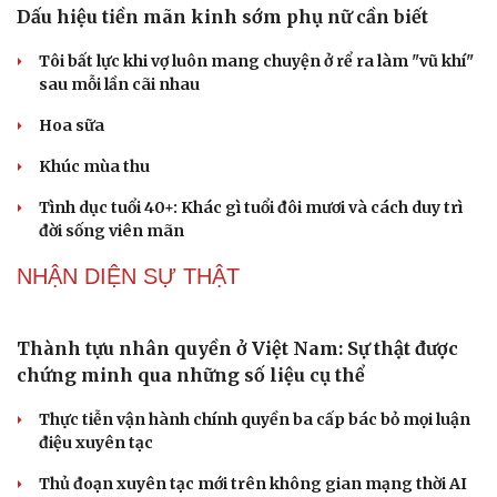
QUỐC HỘI
ĐBQH: Trong y tế nếu chỉ mua sắm, nhận máy
móc thì chưa gọi là làm chủ công nghệ
Quốc hội bàn sửa 4 luật liên quan lĩnh vực khoa học công
nghệ
Nghị quyết 66: Tư duy làm luật chuyển từ quản lý sang
kiến tạo phát triển
Không để quá trình đô thị hóa Bắc Ninh làm đứt gãy
không gian văn hóa Kinh Bắc
ĐBQH đề xuất làm rõ bản sắc kiến trúc Việt Nam trong
Luật Kiến trúc
PODCAST
Dấu hiệu tiền mãn kinh sớm phụ nữ cần biết