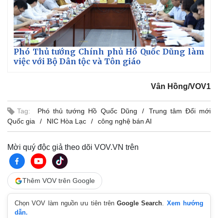
Phó Thủ tướng Chính phủ Hồ Quốc Dũng làm
việc với Bộ Dân tộc và Tôn giáo
Pháp luật
Quân sự - Quốc phòng
Vụ án
Vũ khí
Tin nóng
Việt Nam
Vân Hồng/VOV1
Tư vấn luật
Phân tích
Tag:
Phó thủ tướng Hồ Quốc Dũng
Trung tâm Đổi mới
Quốc gia
NIC Hòa Lạc
công nghệ bán AI
Mời quý độc giả theo dõi VOV.VN trên
Thêm VOV trên Google
Chọn VOV làm nguồn ưu tiên trên
Google Search
.
Xem hướng
dẫn.