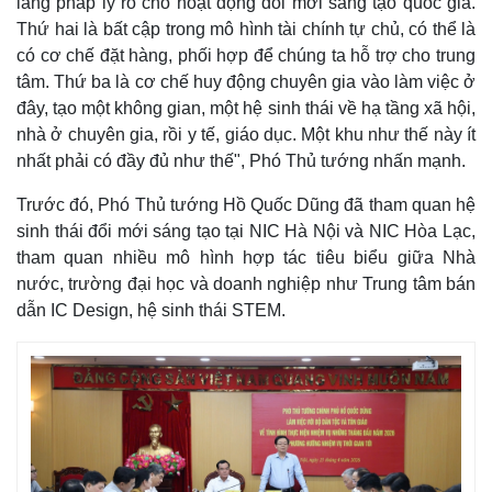
lang pháp lý rõ cho hoạt động đổi mới sáng tạo quốc gia.
Thứ hai là bất cập trong mô hình tài chính tự chủ, có thể là
có cơ chế đặt hàng, phối hợp để chúng ta hỗ trợ cho trung
tâm. Thứ ba là cơ chế huy động chuyên gia vào làm việc ở
đây, tạo một không gian, một hệ sinh thái về hạ tầng xã hội,
nhà ở chuyên gia, rồi y tế, giáo dục. Một khu như thế này ít
nhất phải có đầy đủ như thế", Phó Thủ tướng nhấn mạnh.
Trước đó, Phó Thủ tướng Hồ Quốc Dũng đã tham quan hệ
sinh thái đổi mới sáng tạo tại NIC Hà Nội và NIC Hòa Lạc,
tham quan nhiều mô hình hợp tác tiêu biểu giữa Nhà
nước, trường đại học và doanh nghiệp như Trung tâm bán
dẫn IC Design, hệ sinh thái STEM.