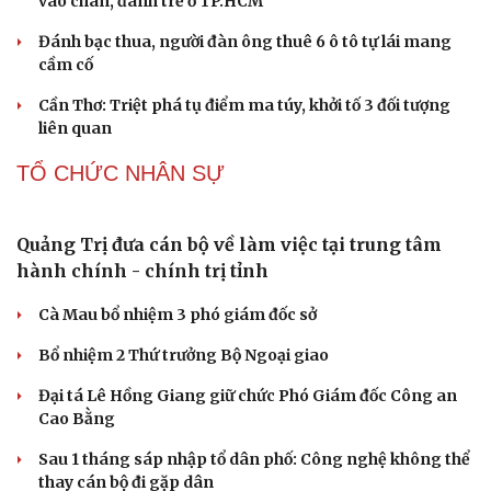
ChatGPT miễn phí được “cởi trói”, OpenAI thêm loạt
tính năng AI mới
Những nơi không nên đặt router Wi-Fi nếu muốn
Internet luôn ổn định
Apple và Samsung áp đảo các đối thủ trong phân khúc
smartphone cao cấp
Thành lập Khu Công nghệ cao tỉnh Hưng Yên quy mô
hơn 496ha
PHÁP LUẬT
Khởi tố cha dượng bạo hành con riêng của vợ
Công an Cần Thơ bàn giao đối tượng truy nã cho công
an Đà Nẵng
Công an làm việc với bảo mẫu trong video bắn dây thun
vào chân, đánh trẻ ở TP.HCM