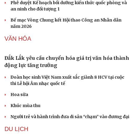
Quảng Ninh chấm dứt hoạt động các cơ sở giết mổ nhỏ lẻ
trước ngày 31/10/2026
Giá vàng hôm nay 7/8: Vàng trong nước có giá 139,2-
142,2 triệu đồng/lượng
Giá cà phê hôm nay 7/8: Giá cà phê đồng loạt tăng trên
cả 2 sàn quốc tế
QUÂN SỰ - QUỐC PHÒNG
Mỹ duy trì sức mạnh tiêm kích F-22 tại Trung
Đông bằng “mạch máu” KC-135
Khủng hoảng tên lửa Patriot đẩy NATO vào thế lưỡng
nan chiến lược
Mỹ bác thông tin thiếu hụt đạn dược sau nhiều tháng
giao tranh với Iran
Phê duyệt Kế hoạch bồi dưỡng kiến thức quốc phòng và