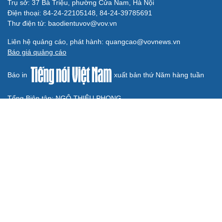
móc thì chưa gọi là làm chủ công nghệ
Quốc hội bàn sửa 4 luật liên quan lĩnh vực khoa học công
nghệ
Nghị quyết 66: Tư duy làm luật chuyển từ quản lý sang
kiến tạo phát triển
Không để quá trình đô thị hóa Bắc Ninh làm đứt gãy
không gian văn hóa Kinh Bắc
ĐBQH đề xuất làm rõ bản sắc kiến trúc Việt Nam trong
Luật Kiến trúc
BÁO ĐIỆN TỬ TIẾNG NÓI VIỆT NAM
Trụ sở: 37 Bà Triệu, phường Cửa Nam, Hà Nội