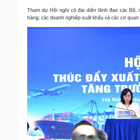
Tin nóng
Việt Nam
Tham dự Hội nghị có đại diện lãnh đạo các Bộ,
Tư vấn luật
Phân tích
hàng; các doanh nghiệp xuất khẩu và các cơ quan 
Sức khỏe
Đời sống
Dinh dưỡng - món ngon
Nhà đẹp
Cây thuốc
Blog
Sản phụ khoa
Tình yêu - Gia đình
Nhi khoa
Nam khoa
Làm đẹp - giảm cân
Phòng mạch online
Ăn sạch sống khỏe
Cải chính