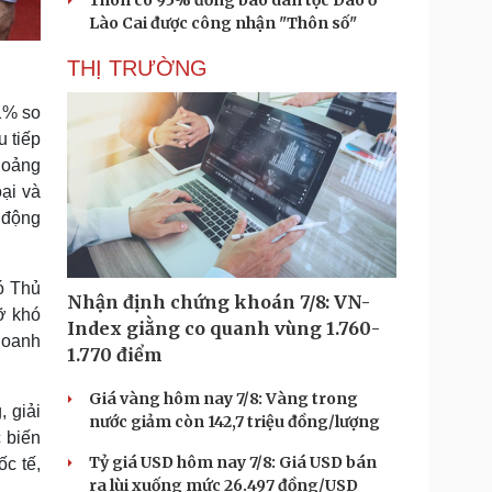
Thôn có 95% đồng bào dân tộc Dao ở
Lào Cai được công nhận "Thôn số"
THỊ TRƯỜNG
1% so
 tiếp
hoảng
ại và
 động
ó Thủ
Nhận định chứng khoán 7/8: VN-
ỡ khó
Index giằng co quanh vùng 1.760-
doanh
1.770 điểm
Giá vàng hôm nay 7/8: Vàng trong
 giải
nước giảm còn 142,7 triệu đồng/lượng
 biến
Tỷ giá USD hôm nay 7/8: Giá USD bán
ốc tế,
ra lùi xuống mức 26.497 đồng/USD