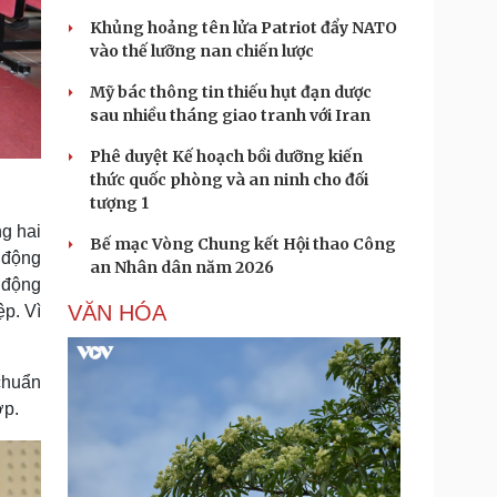
Khủng hoảng tên lửa Patriot đẩy NATO
vào thế lưỡng nan chiến lược
Mỹ bác thông tin thiếu hụt đạn dược
sau nhiều tháng giao tranh với Iran
Phê duyệt Kế hoạch bồi dưỡng kiến
thức quốc phòng và an ninh cho đối
tượng 1
ng hai
Bế mạc Vòng Chung kết Hội thao Công
 động
an Nhân dân năm 2026
 động
VĂN HÓA
p. Vì
 chuẩn
ợp.