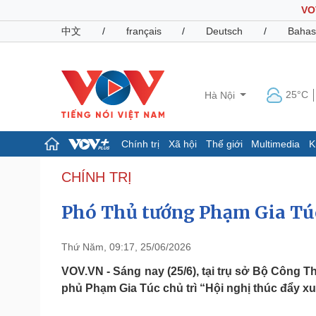
VO
中文
/
français
/
Deutsch
/
Bahas
25°C
Hà Nội
Chính trị
Xã hội
Thế giới
Multimedia
K
Chính trị
Xã hội
CHÍNH TRỊ
Đảng
Tin 24h
Phó Thủ tướng Phạm Gia Túc
Tổ chức nhân sự
Dự báo thời tiết
Quốc hội
Giáo dục
Nhận diện sự thật
Dấu ấn VOV
Thứ Năm, 09:17, 25/06/2026
Việc làm
Biển đảo
VOV.VN - Sáng nay (25/6), tại trụ sở Bộ Công 
phủ Phạm Gia Túc chủ trì “Hội nghị thúc đẩy xu
Pháp luật
Quân sự - Quốc phòng
Vụ án
Vũ khí