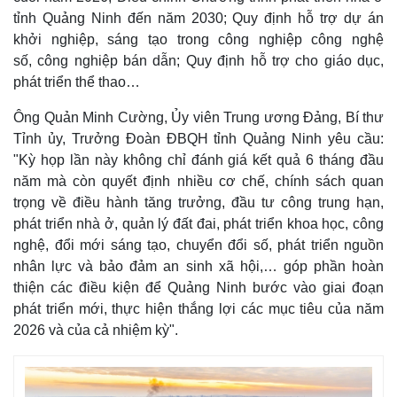
tỉnh Quảng Ninh đến năm 2030; Quy định hỗ trợ dự án
khởi nghiệp, sáng tạo trong công nghiệp công nghệ
số, công nghiệp bán dẫn; Quy định hỗ trợ cho giáo dục,
phát triển thể thao…
Ông Quản Minh Cường, Ủy viên Trung ương Đảng, Bí thư
Tỉnh ủy, Trưởng Đoàn ĐBQH tỉnh Quảng Ninh yêu cầu:
Kinh tế
Thị trường
"Kỳ họp lần này không chỉ đánh giá kết quả 6 tháng đầu
Bất động sản
Giá vàng
năm mà còn quyết định nhiều cơ chế, chính sách quan
Khởi nghiệp
Tiêu dùng
trọng về điều hành tăng trưởng, đầu tư công trung hạn,
Tỷ giá
phát triển nhà ở, quản lý đất đai, phát triển khoa học, công
Chứng khoán
Giá cà phê
nghệ, đổi mới sáng tạo, chuyển đổi số, phát triển nguồn
nhân lực và bảo đảm an sinh xã hội,… góp phần hoàn
thiện các điều kiện để Quảng Ninh bước vào giai đoạn
phát triển mới, thực hiện thắng lợi các mục tiêu của năm
2026 và của cả nhiệm kỳ".