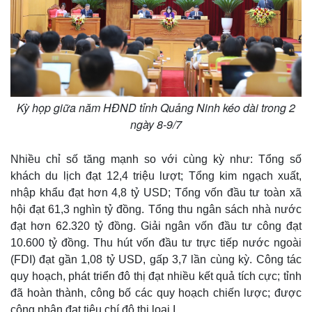
Kỳ họp giữa năm HĐND tỉnh Quảng Ninh kéo dài trong 2
ngày 8-9/7
Nhiều chỉ số tăng mạnh so với cùng kỳ như: Tổng số
khách du lịch đạt 12,4 triệu lượt; Tổng kim ngạch xuất,
nhập khẩu đạt hơn 4,8 tỷ USD; Tổng vốn đầu tư toàn xã
hội đạt 61,3 nghìn tỷ đồng. Tổng thu ngân sách nhà nước
đạt hơn 62.320 tỷ đồng. Giải ngân vốn đầu tư công đạt
10.600 tỷ đồng. Thu hút vốn đầu tư trực tiếp nước ngoài
(FDI) đạt gần 1,08 tỷ USD, gấp 3,7 lần cùng kỳ. Công tác
quy hoạch, phát triển đô thị đạt nhiều kết quả tích cực; tỉnh
đã hoàn thành, công bố các quy hoạch chiến lược; được
Thế giới
Multimedia
công nhận đạt tiêu chí đô thị loại I.