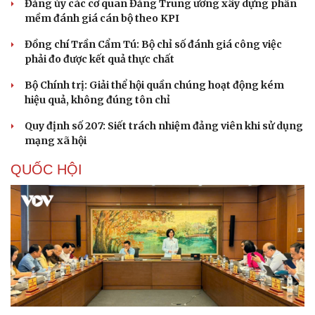
Thành tựu nhân quyền ở Việt Nam: Sự thật được
chứng minh qua những số liệu cụ thể
Thực tiễn vận hành chính quyền ba cấp bác bỏ mọi luận
điệu xuyên tạc
Thủ đoạn xuyên tạc mới trên không gian mạng thời AI
Tự cảnh giác trước tâm lý đám đông khi dùng mạng xã
hội
Khi mạng xã hội thành nơi phán xử
XÂY DỰNG, CHỈNH ĐỐN ĐẢNG
Điểm mới đột phá trong Chỉ thị số 07 về thực
hành tư tưởng, phong cách Hồ Chí Minh
Đảng ủy các cơ quan Đảng Trung ương xây dựng phần