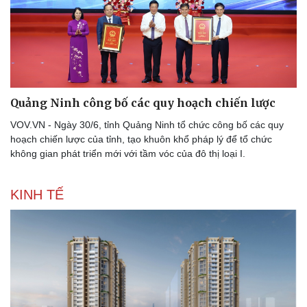
Thể thao
Ô tô - Xe máy
Bóng đá
Ô tô
Lịch thi đấu bóng đá
Xe máy
Quảng Ninh công bố các quy hoạch chiến lược
Thế giới thể thao
Tư vấn
VOV.VN - Ngày 30/6, tỉnh Quảng Ninh tổ chức công bố các quy
eSports
hoạch chiến lược của tỉnh, tạo khuôn khổ pháp lý để tổ chức
Hậu trường
không gian phát triển mới với tầm vóc của đô thị loại I.
KINH TẾ