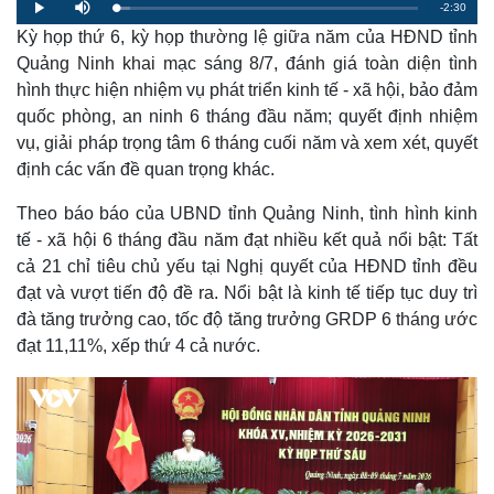
R
-
2:30
L
P
M
o
l
u
a
Kỳ họp thứ 6, kỳ họp thường lệ giữa năm của HĐND tỉnh
a
t
e
d
y
e
e
Quảng Ninh khai mạc sáng 8/7, đánh giá toàn diện tình
d
m
:
hình thực hiện nhiệm vụ phát triển kinh tế - xã hội, bảo đảm
4
.
a
7
quốc phòng, an ninh 6 tháng đầu năm; quyết định nhiệm
1
%
vụ, giải pháp trọng tâm 6 tháng cuối năm và xem xét, quyết
i
định các vấn đề quan trọng khác.
n
i
Theo báo báo của UBND tỉnh Quảng Ninh, tình hình kinh
tế - xã hội 6 tháng đầu năm đạt nhiều kết quả nổi bật: Tất
n
cả 21 chỉ tiêu chủ yếu tại Nghị quyết của HĐND tỉnh đều
g
đạt và vượt tiến độ đề ra. Nổi bật là kinh tế tiếp tục duy trì
T
đà tăng trưởng cao, tốc độ tăng trưởng GRDP 6 tháng ước
i
đạt 11,11%, xếp thứ 4 cả nước.
m
e