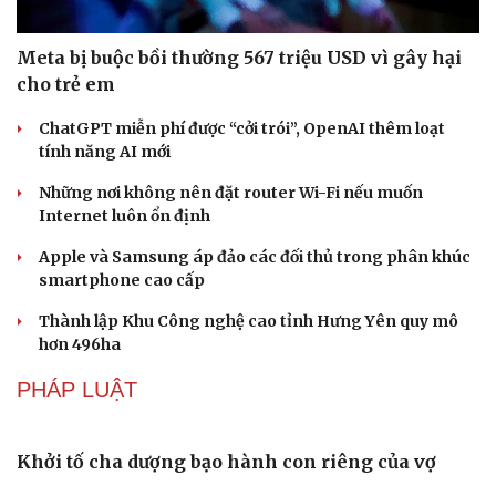
Du lịch biển Việt Nam: Muốn bứt phá phải vượt khỏi lợi
thế tự nhiên
Khách quốc tế đến Việt Nam 7 tháng 2026: Những con
số nổi bật
Nhặt bỏ 'hạt sạn' để làng biển Đắk Lắk giữ chân du
khách
CÔNG NGHỆ