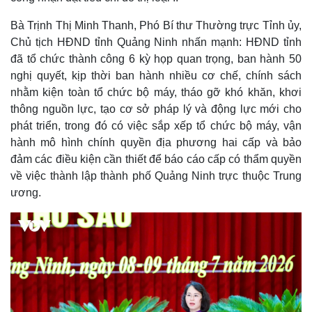
Quan sát
Video
Cuộc sống đó đây
Ảnh
Bà Trịnh Thị Minh Thanh, Phó Bí thư Thường trực Tỉnh ủy,
Hồ sơ
E-Magazine
Chủ tịch HĐND tỉnh Quảng Ninh nhấn mạnh: HĐND tỉnh
Infographic
đã tổ chức thành công 6 kỳ họp quan trọng, ban hành 50
nghị quyết, kịp thời ban hành nhiều cơ chế, chính sách
nhằm kiện toàn tổ chức bộ máy, tháo gỡ khó khăn, khơi
thông nguồn lực, tạo cơ sở pháp lý và động lực mới cho
phát triển, trong đó có việc sắp xếp tổ chức bộ máy, vận
hành mô hình chính quyền địa phương hai cấp và bảo
đảm các điều kiện cần thiết để báo cáo cấp có thẩm quyền
về việc thành lập thành phố Quảng Ninh trực thuộc Trung
ương.