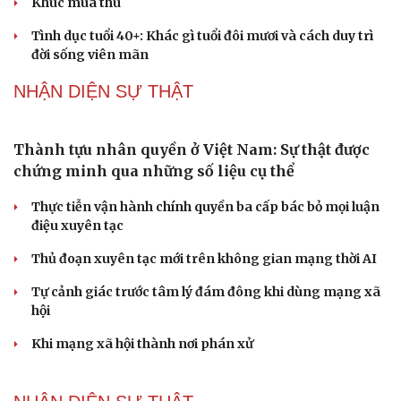
nghệ
Nghị quyết 66: Tư duy làm luật chuyển từ quản lý sang
kiến tạo phát triển
Không để quá trình đô thị hóa Bắc Ninh làm đứt gãy
không gian văn hóa Kinh Bắc
ĐBQH đề xuất làm rõ bản sắc kiến trúc Việt Nam trong
Luật Kiến trúc
PODCAST
Cải chính
Dấu hiệu tiền mãn kinh sớm phụ nữ cần biết
Tôi bất lực khi vợ luôn mang chuyện ở rể ra làm "vũ khí"
sau mỗi lần cãi nhau
Hoa sữa
Khúc mùa thu