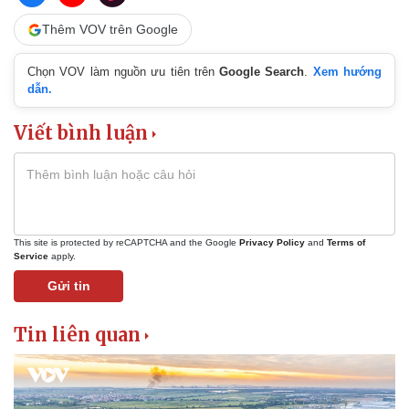
Thêm VOV trên Google
Chọn VOV làm nguồn ưu tiên trên
Google Search
.
Xem hướng
dẫn.
Viết bình luận
This site is protected by reCAPTCHA and the Google
Privacy Policy
and
Terms of
Service
apply.
Gửi tin
Tin liên quan
Pháp luật
Quân sự - Quốc phòng
Vụ án
Vũ khí
Tin nóng
Việt Nam
Tư vấn luật
Phân tích