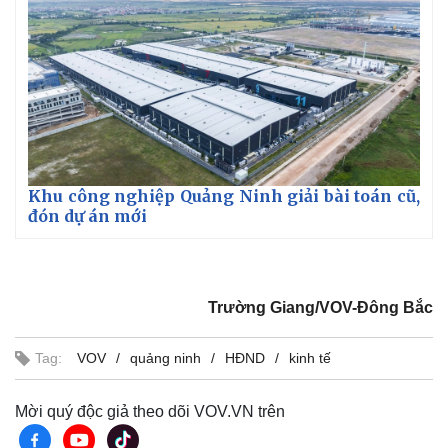
Khu công nghiệp Quảng Ninh giải bài toán cũ,
đón dự án mới
Trường Giang/VOV-Đông Bắc
Tag:
VOV
quảng ninh
HĐND
kinh tế
Mời quý độc giả theo dõi VOV.VN trên