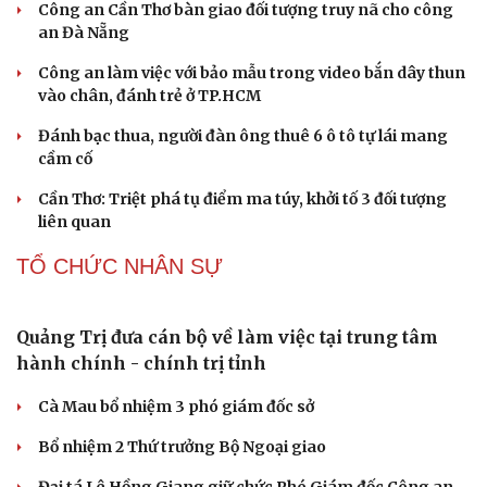
Meta bị buộc bồi thường 567 triệu USD vì gây hại
cho trẻ em
ChatGPT miễn phí được “cởi trói”, OpenAI thêm loạt
tính năng AI mới
Những nơi không nên đặt router Wi-Fi nếu muốn
Internet luôn ổn định
Apple và Samsung áp đảo các đối thủ trong phân khúc
smartphone cao cấp
Thành lập Khu Công nghệ cao tỉnh Hưng Yên quy mô
hơn 496ha
PHÁP LUẬT
Khởi tố cha dượng bạo hành con riêng của vợ
Công an Cần Thơ bàn giao đối tượng truy nã cho công