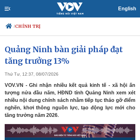
English
CHÍNH TRỊ
/
Quảng Ninh bàn giải pháp đạt
tăng trưởng 13%
Chính trị
Xã hội
Đảng
Tin 24h
Tổ chức nhân sự
Dự báo thời tiết
Thứ Tư, 12:37, 08/07/2026
Quốc hội
Giáo dục
VOV.VN - Ghi nhận nhiều kết quả kinh tế - xã hội ấn
Nhận diện sự thật
Dấu ấn VOV
tượng nửa đầu năm, HĐND tỉnh Quảng Ninh xem xét
Việc làm
nhiều nội dung chính sách nhằm tiếp tục tháo gỡ điểm
Biển đảo
nghẽn, khơi thông nguồn lực, tạo động lực mới cho
tăng trưởng năm 2026.