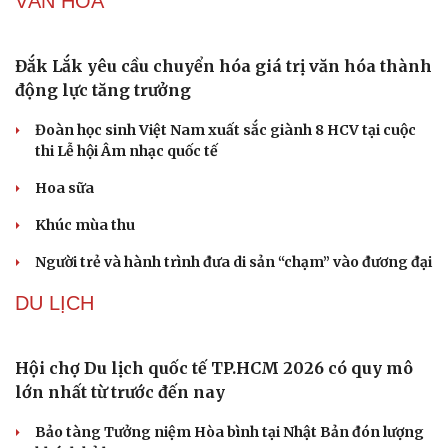
Mỹ duy trì sức mạnh tiêm kích F-22 tại Trung
Đông bằng “mạch máu” KC-135
Khủng hoảng tên lửa Patriot đẩy NATO vào thế lưỡng
nan chiến lược
Mỹ bác thông tin thiếu hụt đạn dược sau nhiều tháng
giao tranh với Iran
Phê duyệt Kế hoạch bồi dưỡng kiến thức quốc phòng và
an ninh cho đối tượng 1
Bế mạc Vòng Chung kết Hội thao Công an Nhân dân
năm 2026
VĂN HÓA