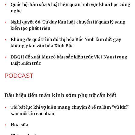
Cao Bằng
Sau 1 tháng sáp nhập tổ dân phố: Công nghệ không thể
thay cán bộ đi gặp dân
QUỐC HỘI
ĐBQH: Trong y tế nếu chỉ mua sắm, nhận máy
móc thì chưa gọi là làm chủ công nghệ
Quốc hội bàn sửa 4 luật liên quan lĩnh vực khoa học công