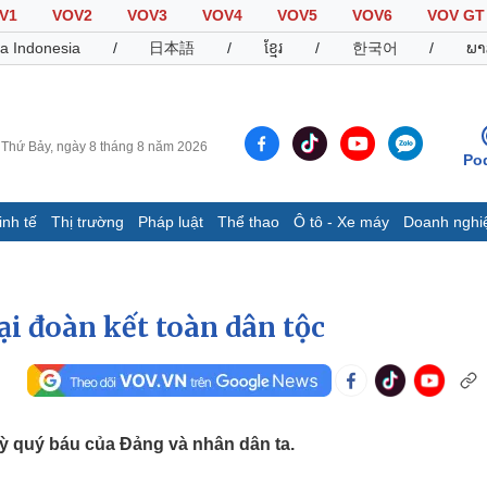
V1
VOV2
VOV3
VOV4
VOV5
VOV6
VOV GT
a Indonesia
/
日本語
/
ខ្មែរ
/
한국어
/
ພາ
Thứ Bảy, ngày 8 tháng 8 năm 2026
Po
inh tế
Thị trường
Pháp luật
Thể thao
Ô tô - Xe máy
Doanh nghi
Thế giới
Multimedia
K
Quan sát
Video
B
i đoàn kết toàn dân tộc
Cuộc sống đó đây
Ảnh
K
Hồ sơ
E-Magazine
Infographic
kỳ quý báu của Đảng và nhân dân ta.
Thể thao
Ô tô - Xe máy
D
Bóng đá
Ô tô
T