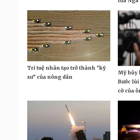
lửa Nga
Trí tuệ nhân tạo trở thành "kỹ
Mỹ hủy k
sư" của nông dân
Bước lùi
cờ của 