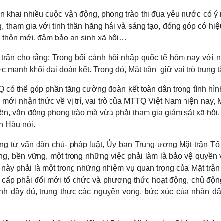
iển khai nhiều cuộc vận động, phong trào thi đua yêu nước có ý
 tham gia với tinh thần hăng hái và sáng tạo, đóng góp có hi
 thôn mới, đảm bảo an sinh xã hội…
trận cho rằng: Trong bối cảnh hội nhập quốc tế hôm nay với 
c mạnh khối đại đoàn kết. Trong đó, Mặt trận giữ vai trò trung 
 có thể góp phần tăng cường đoàn kết toàn dân trong tình hìn
mới nhận thức về vị trí, vai trò của MTTQ Việt Nam hiện nay,
uyền, vận động phong trào mà vừa phải tham gia giám sát xã hội
ần Hậu nói.
ng tư vấn dân chủ- pháp luật, Ủy ban Trung ương Mặt trận Tổ
ng, bền vững, một trong những việc phải làm là bảo vệ quyền 
này phải là một trong những nhiệm vụ quan trọng của Mặt trận 
ác cấp phải đổi mới tổ chức và phương thức hoạt động, chủ độn
 ánh đầy đủ, trung thực các nguyện vọng, bức xúc của nhân dâ