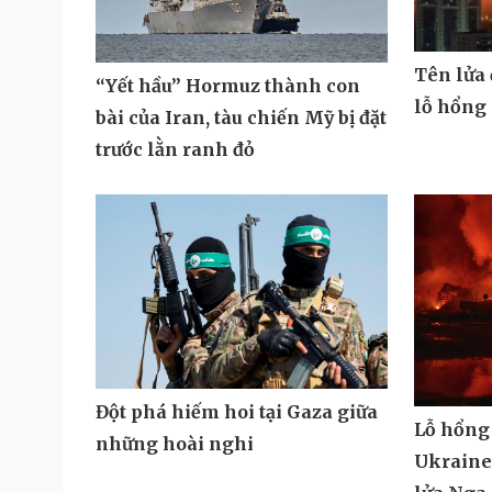
Tên lửa
“Yết hầu” Hormuz thành con
lỗ hổng
bài của Iran, tàu chiến Mỹ bị đặt
trước lằn ranh đỏ
Đột phá hiếm hoi tại Gaza giữa
Lỗ hổng
những hoài nghi
Ukraine 