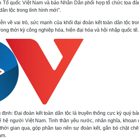
ận Tổ quốc Việt Nam và báo Nhân Dân phối hợp tổ chức tọa đà
Lịch thi đấu bóng đá
Xe máy
ân tộc trong tình hình mới”.
Thế giới thể thao
Tư vấn
eSports
V
n về vai trò, sức mạnh của khối đại đoàn kết toàn dân tộc tr
Hậu trường
ong thời kỳ công nghiệp hóa, hiện đại hóa và hội nhập quốc tế.
Văn hóa
Giải trí
D
Sân khấu - Điện ảnh
Nghệ sĩ
Văn học
Thời trang
Âm nhạc
Sao Việt
c
Di sản
định: Đại đoàn kết toàn dân tộc là truyền thống cực kỳ quý b
ế hệ người Việt Nam. Tinh thần yêu nước, nhân nghĩa, khoan 
 thời gian qua, góp phần tạo nên sự đoàn kết, gắn bó chặt chẽ
am.