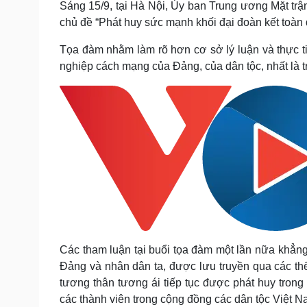
Sáng 15/9, tại Hà Nội, Ủy ban Trung ương Mặt tr
Tin nóng
Việt Nam
chủ đề “Phát huy sức mạnh khối đại đoàn kết toàn d
Tư vấn luật
Phân tích
Tọa đàm nhằm làm rõ hơn cơ sở lý luận và thực tiễ
nghiệp cách mạng của Đảng, của dân tộc, nhất là tr
Sức khỏe
Đời sống
Dinh dưỡng - món ngon
Nhà đẹp
Cây thuốc
Blog
Sản phụ khoa
Tình yêu - Gia đình
Nhi khoa
Nam khoa
Làm đẹp - giảm cân
Phòng mạch online
Ăn sạch sống khỏe
Cải chính
Các tham luận tại buổi tọa đàm một lần nữa khẳng 
Đảng và nhân dân ta, được lưu truyền qua các th
tương thân tương ái tiếp tục được phát huy trong
các thành viên trong cộng đồng các dân tộc Việt N