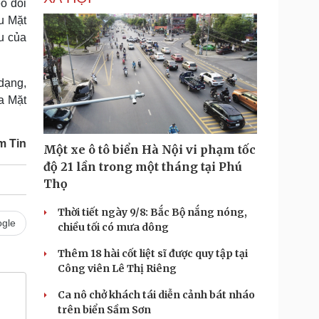
eo dõi
u Mặt
ểu của
dạng,
a Mặt
m Tin
Một xe ô tô biển Hà Nội vi phạm tốc
độ 21 lần trong một tháng tại Phú
Thọ
Thời tiết ngày 9/8: Bắc Bộ nắng nóng,
gle
chiều tối có mưa dông
Thêm 18 hài cốt liệt sĩ được quy tập tại
Công viên Lê Thị Riêng
Ca nô chở khách tái diễn cảnh bát nháo
trên biển Sầm Sơn