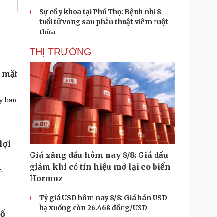
Sự cố y khoa tại Phú Thọ: Bệnh nhi 8
tuổi tử vong sau phẫu thuật viêm ruột
thừa
THỊ TRƯỜNG
a mặt
Ủy ban
lợi
Giá xăng dầu hôm nay 8/8: Giá dầu
giảm khi có tín hiệu mở lại eo biển
c
Hormuz
Tỷ giá USD hôm nay 8/8: Giá bán USD
hạ xuống còn 26.468 đồng/USD
hố