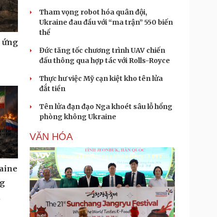
Tham vọng robot hóa quân đội,
Ukraine đau đầu với “ma trận” 550 biến
thể
u ứng
Đức tăng tốc chương trình UAV chiến
đấu thông qua hợp tác với Rolls-Royce
Thực hư việc Mỹ cạn kiệt kho tên lửa
đắt tiền
Tên lửa đạn đạo Nga khoét sâu lỗ hổng
phòng không Ukraine
VĂN HÓA
aine
ng
u