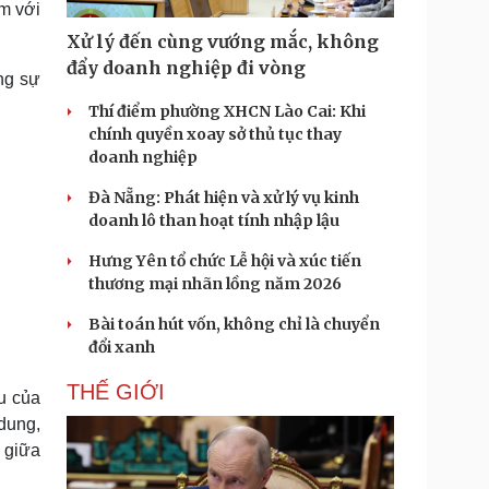
m với
Doanh nghiệp 24h
Tin Công nghệ
Doanh nhân
Trải nghiệm
Xử lý đến cùng vướng mắc, không
ì cộng đồng
Chuyển đổi số
đẩy doanh nghiệp đi vòng
ong sự
Thí điểm phường XHCN Lào Cai: Khi
u lịch
Podcast
chính quyền xoay sở thủ tục thay
Tư vấn
Câu chuyện thời sự
doanh nghiệp
Săn Tour
Đọc truyện đêm khuya
heck-in
Cửa sổ tình yêu
Đà Nẵng: Phát hiện và xử lý vụ kinh
Kể chuyện cho bé
doanh lô than hoạt tính nhập lậu
Hạt giống tâm hồn
Hưng Yên tổ chức Lễ hội và xúc tiến
thương mại nhãn lồng năm 2026
Bài toán hút vốn, không chỉ là chuyển
đổi xanh
THẾ GIỚI
áu của
dung,
 giữa