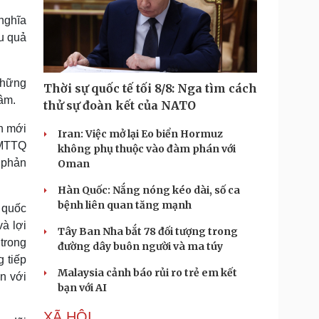
 nghĩa
ệu quả
những
Thời sự quốc tế tối 8/8: Nga tìm cách
tâm.
thử sự đoàn kết của NATO
h mới
Iran: Việc mở lại Eo biển Hormuz
 MTTQ
không phụ thuộc vào đàm phán với
, phản
Oman
Hàn Quốc: Nắng nóng kéo dài, số ca
bệnh liên quan tăng mạnh
 quốc
và lợi
Tây Ban Nha bắt 78 đối tượng trong
trong
đường dây buôn người và ma túy
g tiếp
Malaysia cảnh báo rủi ro trẻ em kết
n với
bạn với AI
XÃ HỘI