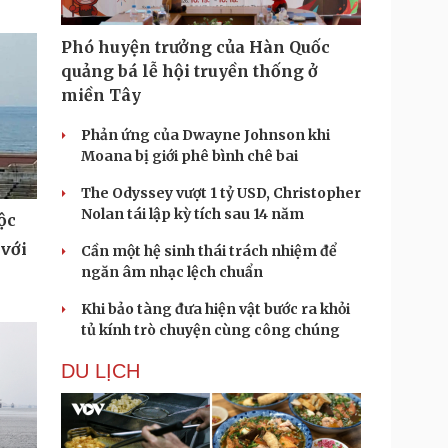
Phó huyện trưởng của Hàn Quốc
quảng bá lễ hội truyền thống ở
miền Tây
Phản ứng của Dwayne Johnson khi
Moana bị giới phê bình chê bai
The Odyssey vượt 1 tỷ USD, Christopher
Nolan tái lập kỳ tích sau 14 năm
ộc
 với
Cần một hệ sinh thái trách nhiệm để
ngăn âm nhạc lệch chuẩn
Khi bảo tàng đưa hiện vật bước ra khỏi
tủ kính trò chuyện cùng công chúng
DU LỊCH