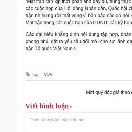
“Mặt trận cần kịp thời phản ánh đầy đủ, trung thự
các cuộc họp của Hội đồng Nhân dân, Quốc hội ch
trận nhiều người thất vọng vì bản báo cáo đó nói k
Mặt trận trong các cuộc họp của HĐND, các kỳ họp Q
Các đại biểu khẳng định nội dung tập hợp, đoàn 
phong phú, đặt ra yêu cầu đổi mới cho sự lãnh 
trận Tổ quốc Việt Nam./.
Tag:
VOV
Mời quý độc giả theo
Viết bình luận