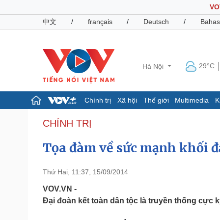
VO
中文
/
français
/
Deutsch
/
Bahas
29°C
Hà Nội
Chính trị
Xã hội
Thế giới
Multimedia
K
Chính trị
Xã hội
CHÍNH TRỊ
Đảng
Tin 24h
Tọa đàm về sức mạnh khối đạ
Tổ chức nhân sự
Dự báo thời tiết
Quốc hội
Giáo dục
Nhận diện sự thật
Dấu ấn VOV
Thứ Hai, 11:37, 15/09/2014
Việc làm
Biển đảo
VOV.VN -
Đại đoàn kết toàn dân tộc là truyền thống cực 
Pháp luật
Quân sự - Quốc phòng
Vụ án
Vũ khí