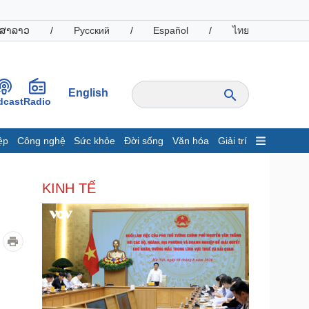
ສາລາວ
/
Русский
/
Español
/
ไทย
English
dcast
Radio
ệp
Công nghệ
Sức khỏe
Đời sống
Văn hóa
Giải trí
inh tế
Thị trường
KINH TẾ
ất động sản
Giá vàng
hởi nghiệp
Tiêu dùng
Tỷ giá
Chứng khoán
Giá cà phê
oanh nghiệp
Công nghệ
hông tin doanh nghiệp
Sành điệu