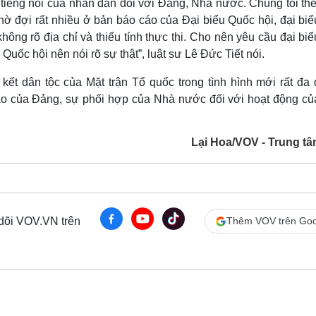
c tiếng nói của nhân dân đối với Đảng, Nhà nước. Chúng tôi th
ờ đợi rất nhiều ở bản báo cáo của Đại biểu Quốc hội, đại biể
hông rõ địa chỉ và thiếu tính thực thi. Cho nên yêu cầu đại bi
uốc hội nên nói rõ sự thật”, luật sư Lê Đức Tiết nói.
kết dân tộc của Mặt trận Tổ quốc trong tình hình mới rất đa 
đạo của Đảng, sự phối hợp của Nhà nước đối với hoạt động củ
Lại Hoa/VOV - Trung tâ
 dõi VOV.VN trên
Thêm VOV trên Goo