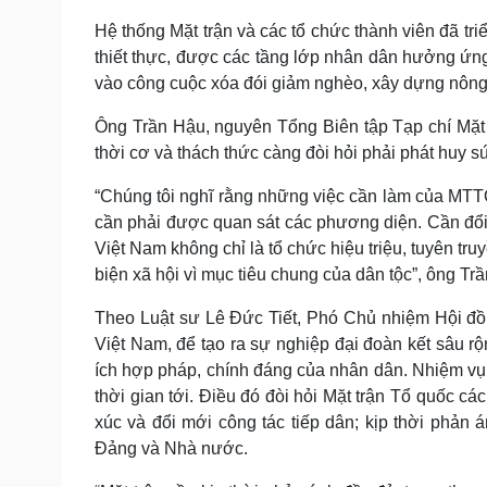
Hệ thống Mặt trận và các tổ chức thành viên đã tr
thiết thực, được các tầng lớp nhân dân hưởng ứng,
vào công cuộc xóa đói giảm nghèo, xây dựng nông
Ông Trần Hậu, nguyên Tổng Biên tập Tạp chí Mặt 
thời cơ và thách thức càng đòi hỏi phải phát huy sứ
“Chúng tôi nghĩ rằng những việc cần làm của MTTQ
cần phải được quan sát các phương diện. Cần đổi 
Việt Nam không chỉ là tổ chức hiệu triệu, tuyên tr
biện xã hội vì mục tiêu chung của dân tộc”, ông Tr
Theo Luật sư Lê Đức Tiết, Phó Chủ nhiệm Hội đồ
Việt Nam, để tạo ra sự nghiệp đại đoàn kết sâu rộ
ích hợp pháp, chính đáng của nhân dân. Nhiệm vụ 
thời gian tới. Điều đó đòi hỏi Mặt trận Tổ quốc c
xúc và đổi mới công tác tiếp dân; kịp thời phản
Đảng và Nhà nước.