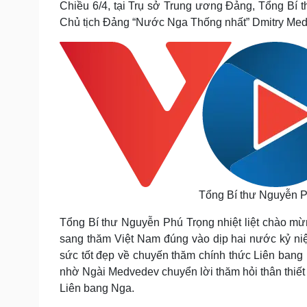
Chiều 6/4, tại Trụ sở Trung ương Đảng, Tổng Bí
Tin nóng
Việt Nam
Chủ tịch Đảng “Nước Nga Thống nhất” Dmitry Med
Tư vấn luật
Phân tích
Sức khỏe
Đời sống
Dinh dưỡng - món ngon
Nhà đẹp
Cây thuốc
Blog
Sản phụ khoa
Tình yêu - Gia đình
Nhi khoa
Nam khoa
Làm đẹp - giảm cân
Phòng mạch online
Ăn sạch sống khỏe
Tổng Bí thư Nguyễn P
Cải chính
Tổng Bí thư Nguyễn Phú Trọng nhiệt liệt chào m
sang thăm Việt Nam đúng vào dịp hai nước kỷ niệ
sức tốt đẹp về chuyến thăm chính thức Liên bang
nhờ Ngài Medvedev chuyển lời thăm hỏi thân thiết 
Liên bang Nga.