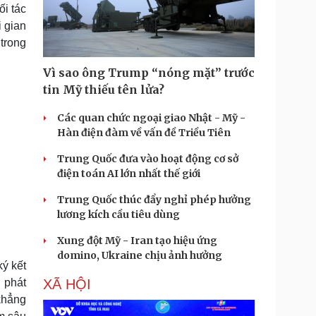
ối tác
i gian
 trong
Vì sao ông Trump “nóng mặt” trước
tin Mỹ thiếu tên lửa?
Các quan chức ngoại giao Nhật - Mỹ -
Hàn điện đàm về vấn đề Triều Tiên
Trung Quốc đưa vào hoạt động cơ sở
điện toán AI lớn nhất thế giới
Trung Quốc thúc đẩy nghỉ phép hưởng
lương kích cầu tiêu dùng
Xung đột Mỹ - Iran tạo hiệu ứng
domino, Ukraine chịu ảnh hưởng
ý kết
 phát
XÃ HỘI
khẳng