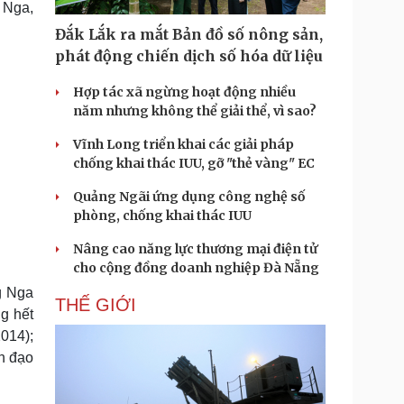
 Nga,
Doanh nghiệp 24h
Tin Công nghệ
Doanh nhân
Trải nghiệm
Đắk Lắk ra mắt Bản đồ số nông sản,
ì cộng đồng
Chuyển đổi số
phát động chiến dịch số hóa dữ liệu
Hợp tác xã ngừng hoạt động nhiều
u lịch
Podcast
năm nhưng không thể giải thể, vì sao?
Tư vấn
Câu chuyện thời sự
Săn Tour
Đọc truyện đêm khuya
Vĩnh Long triển khai các giải pháp
heck-in
Cửa sổ tình yêu
chống khai thác IUU, gỡ "thẻ vàng" EC
Kể chuyện cho bé
Quảng Ngãi ứng dụng công nghệ số
Hạt giống tâm hồn
phòng, chống khai thác IUU
Nâng cao năng lực thương mại điện tử
cho cộng đồng doanh nghiệp Đà Nẵng
g Nga
THẾ GIỚI
g hết
014);
nh đạo