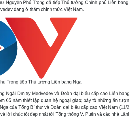
 thư Nguyễn Phú Trọng đã tiếp Thủ tướng Chính phủ Liên bang
Lịch thi đấu bóng đá
Xe máy
vedev đang ở thăm chính thức Việt Nam.
Thế giới thể thao
Tư vấn
eSports
V
Hậu trường
Văn hóa
Giải trí
D
Sân khấu - Điện ảnh
Nghệ sĩ
Văn học
Thời trang
Âm nhạc
Sao Việt
c
Di sản
hú Trọng tiếp Thủ tướng Liên bang Nga
ừng Ngài Dmitry Medvedev và Đoàn đại biểu cấp cao Liên ban
m 65 năm thiết lập quan hệ ngoại giao; bày tỏ những ấn tượn
 Nga của Tổng Bí thư và Đoàn đại biểu cấp cao Việt Nam (11/2
và lời chúc tốt đẹp nhất tới Tổng thống V. Putin và các nhà Lã