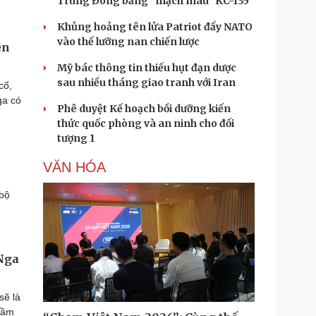
Trung Đông bằng “mạch máu” KC-135
Khủng hoảng tên lửa Patriot đẩy NATO
vào thế lưỡng nan chiến lược
ện
Mỹ bác thông tin thiếu hụt đạn dược
sau nhiều tháng giao tranh với Iran
cố,
ga có
Phê duyệt Kế hoạch bồi dưỡng kiến
thức quốc phòng và an ninh cho đối
tượng 1
VĂN HÓA
 bộ
Nga
sẽ là
 tầm