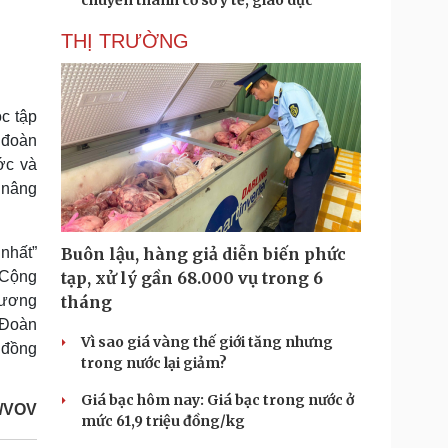
chuyển thành cơ sở y tế, giáo dục
THỊ TRƯỜNG
ọc tập
à đoàn
ớc và
g nâng
nhất”
Buôn lậu, hàng giả diễn biến phức
 Cộng
tạp, xử lý gần 68.000 vụ trong 6
 ương
tháng
 Đoàn
Vì sao giá vàng thế giới tăng nhưng
 đồng
trong nước lại giảm?
Giá bạc hôm nay: Giá bạc trong nước ở
/VOV
mức 61,9 triệu đồng/kg