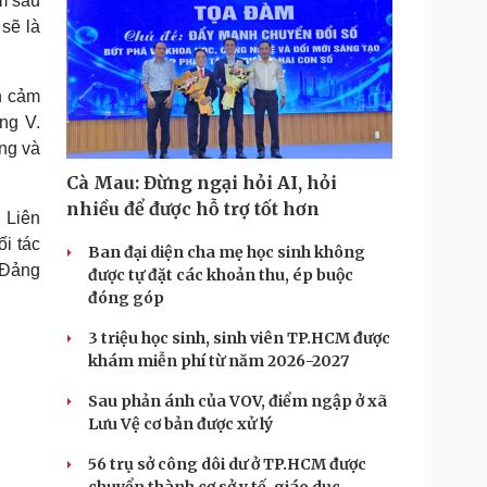
àm sâu
sẽ là
h cảm
ng V.
ng và
Cà Mau: Đừng ngại hỏi AI, hỏi
nhiều để được hỗ trợ tốt hơn
 Liên
i tác
Ban đại diện cha mẹ học sinh không
 Đảng
được tự đặt các khoản thu, ép buộc
đóng góp
3 triệu học sinh, sinh viên TP.HCM được
khám miễn phí từ năm 2026-2027
Sau phản ánh của VOV, điểm ngập ở xã
Lưu Vệ cơ bản được xử lý
56 trụ sở công dôi dư ở TP.HCM được