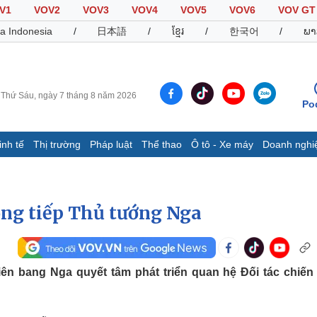
V1
VOV2
VOV3
VOV4
VOV5
VOV6
VOV GT
a Indonesia
/
日本語
/
ខ្មែរ
/
한국어
/
ພາ
Thứ Sáu, ngày 7 tháng 8 năm 2026
Po
inh tế
Thị trường
Pháp luật
Thể thao
Ô tô - Xe máy
Doanh nghi
Thế giới
Multimedia
K
Quan sát
Video
B
ng tiếp Thủ tướng Nga
Cuộc sống đó đây
Ảnh
K
Hồ sơ
E-Magazine
Infographic
n bang Nga quyết tâm phát triển quan hệ Đối tác chiến
Thể thao
Ô tô - Xe máy
D
Bóng đá
Ô tô
T