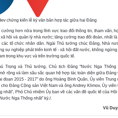
ev chứng kiến lễ ký văn bản hợp tác giữa hai Đảng
 cường hơn nữa trong lĩnh vực trao đổi thông tin, tham vấn, h
 xã hội và quản lý nhà nước; tăng cường trao đổi đoàn, nhất l
a các tổ chức nhân dân. Ngài Thủ tướng chúc Đảng, Nhà nư
ong sự nghiệp phát triển kinh tế - xã hội đất nước, không ngừn
am trong khu vực và trên trường quốc tế.
Phú Trọng và Thủ tướng, Chủ tịch Đảng “Nước Nga Thống 
 mở rộng và làm sâu sắc quan hệ hợp tác toàn diện giữa Đảng
i đoạn 2015 - 2017” do ông Hoàng Bình Quân, Ủy viên Trung
 cho Đảng Cộng sản Việt Nam và ông Andrey Klimov, Ủy viên
g nhất”, Phó Chủ nhiệm Ủy ban về các vấn đề quốc tế của Hội
“Nước Nga Thống nhất” ký./.
Vũ Duy