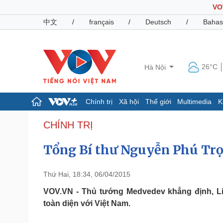
VO
中文
/
français
/
Deutsch
/
Bahas
26°C
Hà Nội
Chính trị
Xã hội
Thế giới
Multimedia
K
Chính trị
Xã hội
CHÍNH TRỊ
Đảng
Tin 24h
Tổng Bí thư Nguyễn Phú Trọ
Tổ chức nhân sự
Dự báo thời tiết
Quốc hội
Giáo dục
Nhận diện sự thật
Dấu ấn VOV
Thứ Hai, 18:34, 06/04/2015
Việc làm
Biển đảo
VOV.VN - Thủ tướng Medvedev khẳng định, Liê
toàn diện với Việt Nam.
Pháp luật
Quân sự - Quốc phòng
Vụ án
Vũ khí