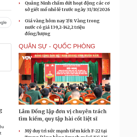
Quảng Ninh chấm dứt hoạt động các cơ
sở giết mổ nhỏ lẻ trước ngày 31/10/2026
Giá vàng hôm nay 7/8: Vàng trong
gle
nước có giá 139,2-142,2 triệu
đồng/lượng
QUÂN SỰ - QUỐC PHÒNG
g
Lâm Đồng lập đơn vị chuyên trách
tìm kiếm, quy tập hài cốt liệt sĩ
iều
Mỹ duy trì sức mạnh tiêm kích F-22 tại
t