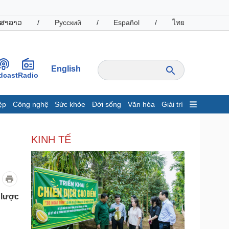
ສາລາວ
/
Русский
/
Español
/
ไทย
English
dcast
Radio
ệp
Công nghệ
Sức khỏe
Đời sống
Văn hóa
Giải trí
inh tế
Thị trường
KINH TẾ
ất động sản
Giá vàng
hởi nghiệp
Tiêu dùng
Tỷ giá
Chứng khoán
Giá cà phê
 lược
oanh nghiệp
Công nghệ
hông tin doanh nghiệp
Sành điệu