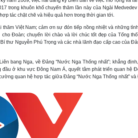
 ký năm 2009, việc hai đảng ký Biên bản về việc mở rộng và l
2017 trong khuôn khổ chuyến thăm lần này của Ngài Medvedev 
hợp tác chặt chẽ và hiệu quả hơn trong thời gian tới.
i thăm Việt Nam; cảm ơn sự đón tiếp nồng nhiệt và những tìn
cho Đoàn; chuyển lời chào và lời chúc tốt đẹp của Tổng thố
g Bí thư Nguyễn Phú Trọng và các nhà lãnh đạo cấp cao của Đả
h Liên bang Nga, về Đảng “Nước Nga Thống nhất”; khẳng định,
g đầu ở khu vực Đông Nam Á, quyết tâm phát triển quan hệ Đố
g cường quan hệ hợp tác giữa Đảng “Nước Nga Thống nhất” và