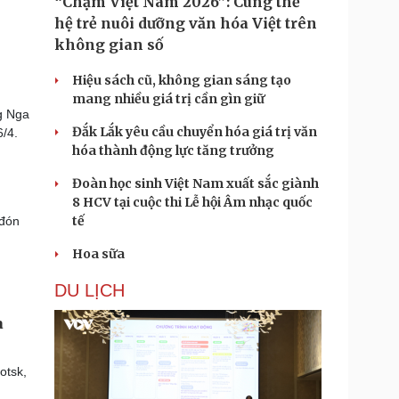
“Chạm Việt Nam 2026”: Cùng thế
hệ trẻ nuôi dưỡng văn hóa Việt trên
không gian số
Hiệu sách cũ, không gian sáng tạo
mang nhiều giá trị cần gìn giữ
g Nga
Đắk Lắk yêu cầu chuyển hóa giá trị văn
/4.
hóa thành động lực tăng trưởng
Đoàn học sinh Việt Nam xuất sắc giành
8 HCV tại cuộc thi Lễ hội Âm nhạc quốc
tế
 đón
Hoa sữa
DU LỊCH
a
otsk,