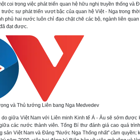
t coi trọng việc phát triển quan hệ hữu nghị truyền thống và Đ
trước sự phát triển vượt bậc của quan hệ Việt - Nga trong thờ
ính phủ hai nước luôn chỉ đạo chặt chẽ các bộ, ngành liên quan
 đã đạt được.
rọng và Thủ tướng Liên bang Nga Medvedev
do giữa Việt Nam với Liên minh Kinh tế Á - Âu sẽ sớm được k
giữa các nước thành viên. Tổng Bí thư đánh giá cao quá trình
Cộng sản Việt Nam và Đảng “Nước Nga Thống nhất” cầm quyền; 