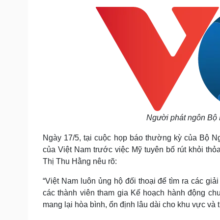
Tin nóng
Việt Nam
Tư vấn luật
Phân tích
Sức khỏe
Đời sống
Dinh dưỡng - món ngon
Nhà đẹp
Cây thuốc
Blog
Sản phụ khoa
Tình yêu - Gia đình
Nhi khoa
Nam khoa
Người phát ngôn Bộ 
Làm đẹp - giảm cân
Phòng mạch online
Ngày 17/5, tại cuộc họp báo thường kỳ của Bộ Ngo
Ăn sạch sống khỏe
của Việt Nam trước việc Mỹ tuyên bố rút khỏi th
Cải chính
Thị Thu Hằng nêu rõ:
“Việt Nam luôn ủng hộ đối thoại để tìm ra các gi
các thành viên tham gia Kế hoạch hành động chung
mang lại hòa bình, ổn định lâu dài cho khu vực và t