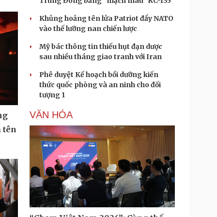
Trung Đông bằng “mạch máu” KC-135
Khủng hoảng tên lửa Patriot đẩy NATO
vào thế lưỡng nan chiến lược
Mỹ bác thông tin thiếu hụt đạn dược
sau nhiều tháng giao tranh với Iran
Phê duyệt Kế hoạch bồi dưỡng kiến
thức quốc phòng và an ninh cho đối
tượng 1
VĂN HÓA
ng
 tên