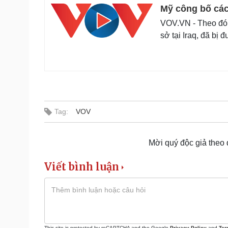
Mỹ công bố các
VOV.VN - Theo đó,
sở tại Iraq, đã bị
Tag:
VOV
Mời quý độc giả theo
Viết bình luận
This site is protected by reCAPTCHA and the Google
Privacy Policy
and
Ter