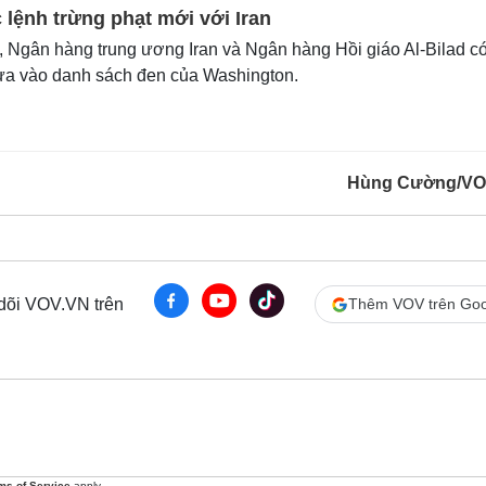
 lệnh trừng phạt mới với Iran
 Ngân hàng trung ương Iran và Ngân hàng Hồi giáo Al-Bilad có
 đưa vào danh sách đen của Washington.
Hùng Cường/VO
 dõi VOV.VN trên
Thêm VOV trên Goo
ms of Service
apply.