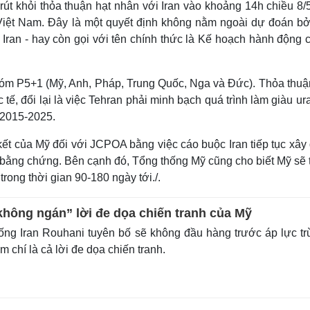
t khỏi thỏa thuận hạt nhân với Iran vào khoảng 14h chiều 8/5
 Việt Nam. Đây là một quyết định không nằm ngoài dự đoán bở
 Iran - hay còn gọi với tên chính thức là Kế hoạch hành động 
óm P5+1 (Mỹ, Anh, Pháp, Trung Quốc, Nga và Đức). Thỏa thuậ
ế, đổi lại là việc Tehran phải minh bạch quá trình làm giàu ur
ừ 2015-2025.
t của Mỹ đối với JCPOA bằng việc cáo buộc Iran tiếp tục xây
 bằng chứng. Bên cạnh đó, Tổng thống Mỹ cũng cho biết Mỹ sẽ 
 trong thời gian 90-180 ngày tới./.
“không ngán” lời đe dọa chiến tranh của Mỹ
ng Iran Rouhani tuyên bố sẽ không đầu hàng trước áp lực t
m chí là cả lời đe dọa chiến tranh.