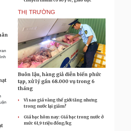
chuyển thành cơ sở y tế, giáo dục
THỊ TRƯỜNG
nhân
Iran
rình
Buôn lậu, hàng giả diễn biến phức
hạt
tạp, xử lý gần 68.000 vụ trong 6
tháng
h
Vì sao giá vàng thế giới tăng nhưng
huận
trong nước lại giảm?
Giá bạc hôm nay: Giá bạc trong nước ở
mức 61,9 triệu đồng/kg
ạt