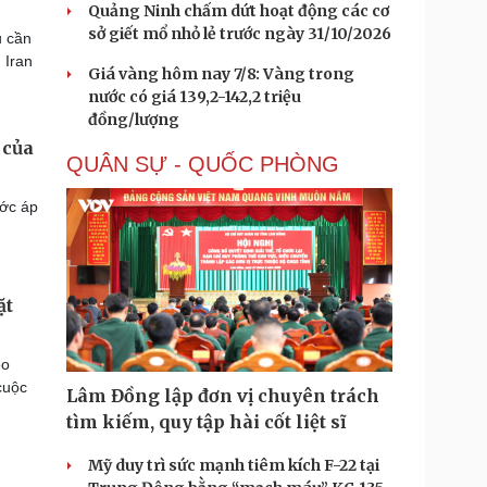
Quảng Ninh chấm dứt hoạt động các cơ
sở giết mổ nhỏ lẻ trước ngày 31/10/2026
u cần
 Iran
Giá vàng hôm nay 7/8: Vàng trong
nước có giá 139,2-142,2 triệu
đồng/lượng
 của
QUÂN SỰ - QUỐC PHÒNG
ước áp
ặt
eo
cuộc
Lâm Đồng lập đơn vị chuyên trách
tìm kiếm, quy tập hài cốt liệt sĩ
Mỹ duy trì sức mạnh tiêm kích F-22 tại