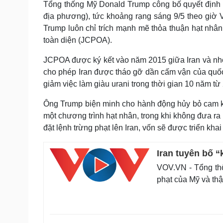
Tổng thống Mỹ Donald Trump công bố quyết định rú
địa phương), tức khoảng rạng sáng 9/5 theo giờ
Trump luôn chỉ trích mạnh mẽ thỏa thuận hạt nhân
toàn diện (JCPOA).
JCPOA được ký kết vào năm 2015 giữa Iran và nh
cho phép Iran được tháo gỡ dần cấm vận của quốc t
giảm việc làm giàu urani trong thời gian 10 năm t
Ông Trump biện minh cho hành động hủy bỏ cam kế
một chương trình hạt nhân, trong khi không đưa ra
đặt lệnh trừng phạt lên Iran, vốn sẽ được triển khai
Iran tuyên bố 
VOV.VN - Tổng thố
phạt của Mỹ và thậ