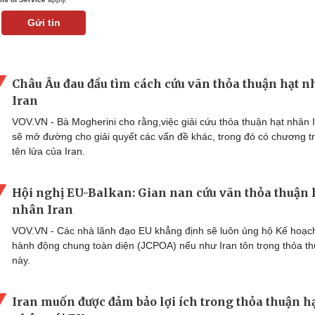
Gửi tin
Châu Âu đau đầu tìm cách cứu vãn thỏa thuận hạt 
Iran
VOV.VN - Bà Mogherini cho rằng,việc giải cứu thỏa thuận hạt nhân 
sẽ mở đường cho giải quyết các vấn đề khác, trong đó có chương t
tên lửa của Iran.
Hội nghị EU-Balkan: Gian nan cứu vãn thỏa thuận 
nhân Iran
VOV.VN - Các nhà lãnh đạo EU khẳng định sẽ luôn ủng hộ Kế hoạc
hành động chung toàn diện (JCPOA) nếu như Iran tôn trọng thỏa t
này.
Iran muốn được đảm bảo lợi ích trong thỏa thuận h