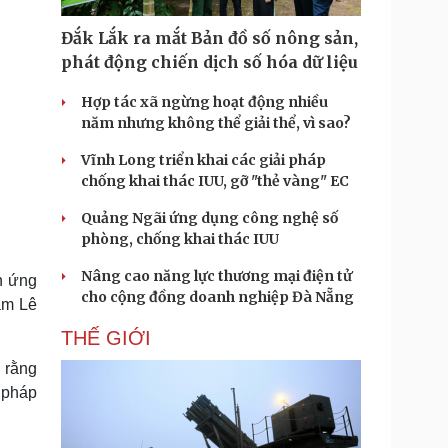
Doanh nghiệp 24h
Tin Công nghệ
Doanh nhân
Trải nghiệm
Đắk Lắk ra mắt Bản đồ số nông sản,
ì cộng đồng
Chuyển đổi số
phát động chiến dịch số hóa dữ liệu
Hợp tác xã ngừng hoạt động nhiều
u lịch
Podcast
năm nhưng không thể giải thể, vì sao?
Tư vấn
Câu chuyện thời sự
Săn Tour
Đọc truyện đêm khuya
Vĩnh Long triển khai các giải pháp
heck-in
Cửa sổ tình yêu
chống khai thác IUU, gỡ "thẻ vàng" EC
Kể chuyện cho bé
Quảng Ngãi ứng dụng công nghệ số
Hạt giống tâm hồn
phòng, chống khai thác IUU
Nâng cao năng lực thương mại điện tử
n ứng
cho cộng đồng doanh nghiệp Đà Nẵng
am Lê
THẾ GIỚI
 rằng
 pháp