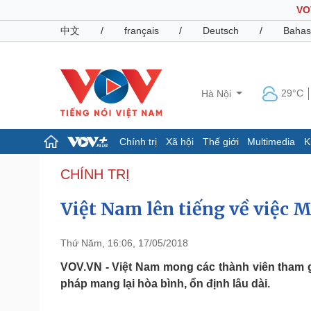
VO
中文
/
français
/
Deutsch
/
Bahas
29°C
Hà Nội
Chính trị
Xã hội
Thế giới
Multimedia
K
Chính trị
Xã hội
CHÍNH TRỊ
Đảng
Tin 24h
Việt Nam lên tiếng về việc 
Tổ chức nhân sự
Dự báo thời tiết
Quốc hội
Giáo dục
Nhận diện sự thật
Dấu ấn VOV
Thứ Năm, 16:06, 17/05/2018
Việc làm
Biển đảo
VOV.VN - Việt Nam mong các thành viên tham gia
pháp mang lại hòa bình, ổn định lâu dài.
Pháp luật
Quân sự - Quốc phòng
Vụ án
Vũ khí