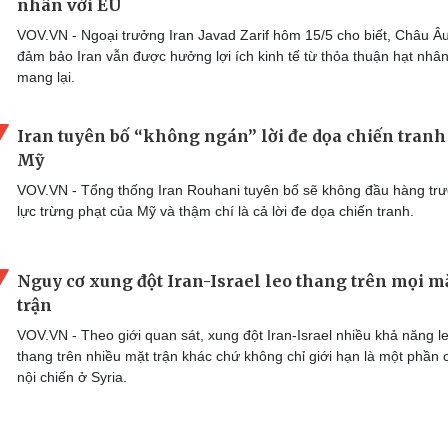
nhân với EU
VOV.VN - Ngoại trưởng Iran Javad Zarif hôm 15/5 cho biết, Châu Â
đảm bảo Iran vẫn được hưởng lợi ích kinh tế từ thỏa thuận hạt nhân
mang lại.
Iran tuyên bố “không ngán” lời đe dọa chiến tranh
Mỹ
VOV.VN - Tổng thống Iran Rouhani tuyên bố sẽ không đầu hàng tr
lực trừng phạt của Mỹ và thậm chí là cả lời đe dọa chiến tranh.
Nguy cơ xung đột Iran-Israel leo thang trên mọi m
trận
VOV.VN - Theo giới quan sát, xung đột Iran-Israel nhiều khả năng l
thang trên nhiều mặt trận khác chứ không chỉ giới hạn là một phần 
nội chiến ở Syria.