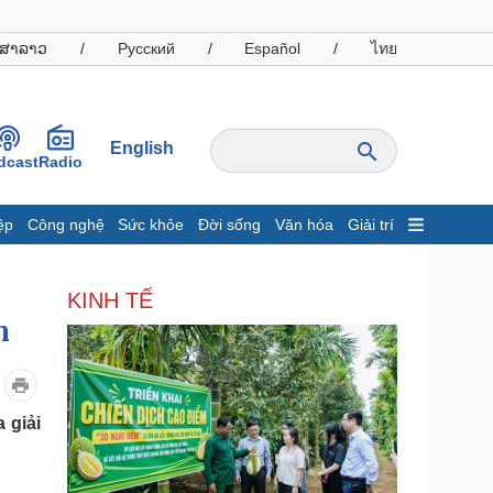
ສາລາວ
/
Русский
/
Español
/
ไทย
English
dcast
Radio
ệp
Công nghệ
Sức khỏe
Đời sống
Văn hóa
Giải trí
inh tế
Thị trường
KINH TẾ
ất động sản
Giá vàng
n
hởi nghiệp
Tiêu dùng
Tỷ giá
Chứng khoán
Giá cà phê
 giải
oanh nghiệp
Công nghệ
hông tin doanh nghiệp
Sành điệu