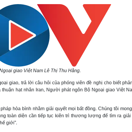
Lịch thi đấu bóng đá
Xe máy
Thế giới thể thao
Tư vấn
eSports
V
Hậu trường
Văn hóa
Giải trí
D
Sân khấu - Điện ảnh
Nghệ sĩ
Văn học
Thời trang
Âm nhạc
Sao Việt
c
Di sản
Ngoại giao Việt Nam Lê Thị Thu Hằng.
ại giao, trả lời câu hỏi của phóng viên đề nghị cho biết phả
ỏa thuận hạt nhân Iran, Người phát ngôn Bộ Ngoại giao Việt N
ải pháp hòa bình nhằm giải quyết mọi bất đồng. Chúng tôi mong
 toàn diện cần tiếp tục kiên trì thương lượng để tìm ra giải
hế giới”.