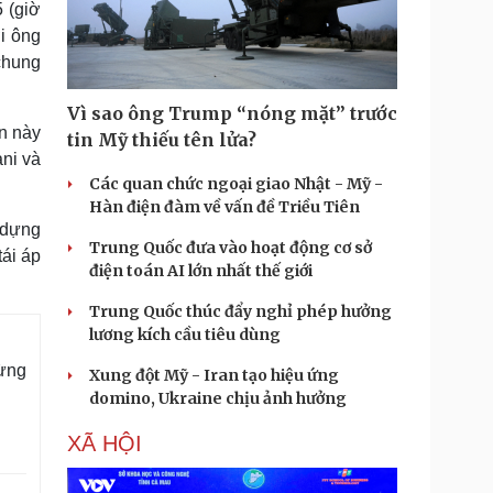
 (giờ
i ông
chung
Vì sao ông Trump “nóng mặt” trước
n này
tin Mỹ thiếu tên lửa?
ani và
Các quan chức ngoại giao Nhật - Mỹ -
Hàn điện đàm về vấn đề Triều Tiên
 dựng
Trung Quốc đưa vào hoạt động cơ sở
tái áp
điện toán AI lớn nhất thế giới
Trung Quốc thúc đẩy nghỉ phép hưởng
lương kích cầu tiêu dùng
rừng
Xung đột Mỹ - Iran tạo hiệu ứng
domino, Ukraine chịu ảnh hưởng
XÃ HỘI