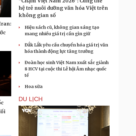
“Chạm Việt Nam 2026”: Cùng thế
hệ trẻ nuôi dưỡng văn hóa Việt trên
không gian số
Iran:
Hiệu sách cũ, không gian sáng tạo
ước
mang nhiều giá trị cần gìn giữ
Đắk Lắk yêu cầu chuyển hóa giá trị văn
hóa thành động lực tăng trưởng
Đoàn học sinh Việt Nam xuất sắc giành
8 HCV tại cuộc thi Lễ hội Âm nhạc quốc
tế
Hoa sữa
DU LỊCH
ốc
đối