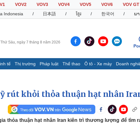
V1
VOV2
VOV3
VOV4
VOV5
VOV6
VOV GT
a Indonesia
/
日本語
/
ខ្មែរ
/
한국어
/
ພາ
Thứ Sáu, ngày 7 tháng 8 năm 2026
Po
inh tế
Thị trường
Pháp luật
Thể thao
Ô tô - Xe máy
Doanh nghi
Thế giới
Multimedia
K
Quan sát
Video
B
Mỹ rút khỏi thỏa thuận hạt nhân Ira
Cuộc sống đó đây
Ảnh
K
Hồ sơ
E-Magazine
Infographic
 thỏa thuận hạt nhân Iran kiên trì thương lượng để tìm ra
Thể thao
Ô tô - Xe máy
D
Bóng đá
Ô tô
T