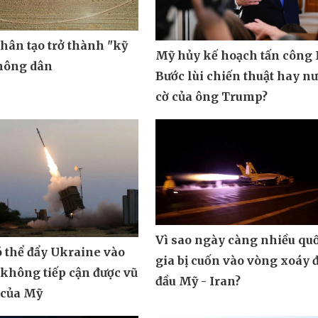
nhân tạo trở thành "kỹ
Mỹ hủy kế hoạch tấn công 
 nông dân
Bước lùi chiến thuật hay n
cờ của ông Trump?
Vì sao ngày càng nhiều qu
ó thể đẩy Ukraine vào
gia bị cuốn vào vòng xoáy 
 không tiếp cận được vũ
đầu Mỹ - Iran?
 của Mỹ