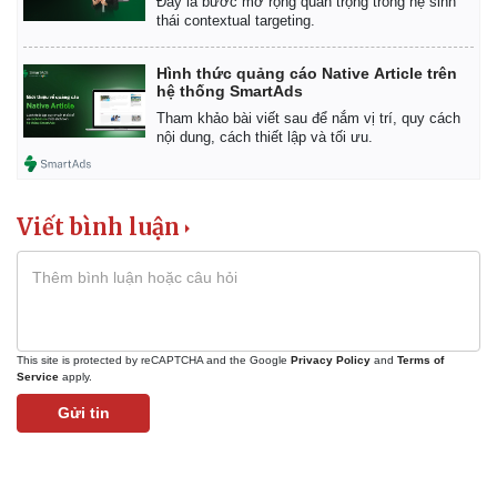
Đây là bước mở rộng quan trọng trong hệ sinh
Giá cà phê
thái contextual targeting.
Hình thức quảng cáo Native Article trên
hệ thống SmartAds
Tham khảo bài viết sau để nắm vị trí, quy cách
nội dung, cách thiết lập và tối ưu.
Viết bình luận
This site is protected by reCAPTCHA and the Google
Privacy Policy
and
Terms of
Service
apply.
Gửi tin