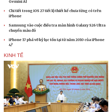
Gemini AI
Chi tiết trong iOS 27 tiết lộ thiết kế chưa từng có trên
iPhone
Samsung vào cuộc điều tra màn hình Galaxy S26 Ultra
chuyển màu đỏ
iPhone 17 phá vỡ kỷ lục tồn tại từ năm 2010 của iPhone
4?
KINH TẾ
Văn hóa
Giải trí
Sân khấu - Điện ảnh
Nghệ sĩ
Văn học
Thời trang
Âm nhạc
Sao Việt
Di sản