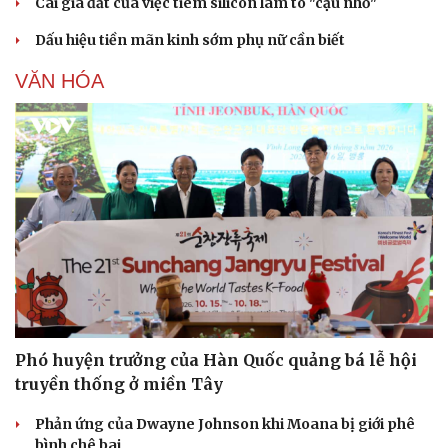
Cái giá đắt của việc tiêm silicon làm to "cậu nhỏ"
Hạt giống tâm hồn
Dấu hiệu tiền mãn kinh sớm phụ nữ cần biết
VĂN HÓA
Phó huyện trưởng của Hàn Quốc quảng bá lễ hội
truyền thống ở miền Tây
Phản ứng của Dwayne Johnson khi Moana bị giới phê
bình chê bai