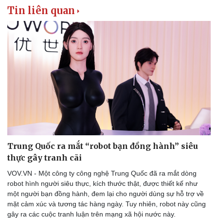
Thể thao
Ô tô - Xe máy
Tin liên quan
Bóng đá
Ô tô
Lịch thi đấu bóng đá
Xe máy
Thế giới thể thao
Tư vấn
eSports
Hậu trường
Trung Quốc ra mắt “robot bạn đồng hành” siêu
thực gây tranh cãi
VOV.VN - Một công ty công nghệ Trung Quốc đã ra mắt dòng
robot hình người siêu thực, kích thước thật, được thiết kế như
một người bạn đồng hành, đem lại cho người dùng sự hỗ trợ về
mặt cảm xúc và tương tác hàng ngày. Tuy nhiên, robot này cũng
gây ra các cuộc tranh luận trên mạng xã hội nước này.