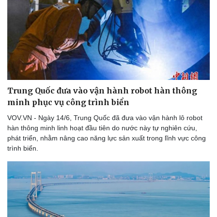
Doanh nghiệp
Công nghệ
Thông tin doanh nghiệp
Sành điệu
Doanh nghiệp 24h
Tin Công nghệ
Doanh nhân
Trải nghiệm
Vì cộng đồng
Chuyển đổi số
Trung Quốc đưa vào vận hành robot hàn thông
minh phục vụ công trình biển
VOV.VN - Ngày 14/6, Trung Quốc đã đưa vào vận hành lô robot
hàn thông minh linh hoạt đầu tiên do nước này tự nghiên cứu,
phát triển, nhằm nâng cao năng lực sản xuất trong lĩnh vực công
trình biển.