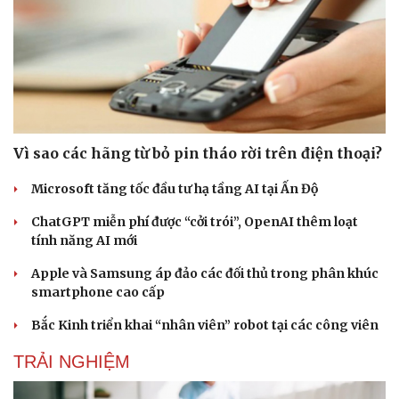
Sức khỏe
Đời sống
Vì sao các hãng từ bỏ pin tháo rời trên điện thoại?
Dinh dưỡng - món ngon
Nhà đẹp
Cây thuốc
Blog
Microsoft tăng tốc đầu tư hạ tầng AI tại Ấn Độ
Sản phụ khoa
Tình yêu - Gia đình
Nhi khoa
ChatGPT miễn phí được “cởi trói”, OpenAI thêm loạt
Nam khoa
tính năng AI mới
Làm đẹp - giảm cân
Phòng mạch online
Apple và Samsung áp đảo các đối thủ trong phân khúc
Ăn sạch sống khỏe
smartphone cao cấp
Bắc Kinh triển khai “nhân viên” robot tại các công viên
TRẢI NGHIỆM