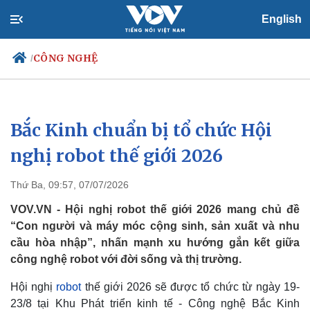
English
CÔNG NGHỆ
/
Bắc Kinh chuẩn bị tổ chức Hội
Chính trị
Xã hội
Đảng
Tin 24h
nghị robot thế giới 2026
Tổ chức nhân sự
Dự báo thời tiết
Quốc hội
Giáo dục
Thứ Ba, 09:57, 07/07/2026
Nhận diện sự thật
Dấu ấn VOV
Việc làm
VOV.VN - Hội nghị robot thế giới 2026 mang chủ đề
Biển đảo
“Con người và máy móc cộng sinh, sản xuất và nhu
cầu hòa nhập”, nhấn mạnh xu hướng gắn kết giữa
công nghệ robot với đời sống và thị trường.
Hội nghị
robot
thế giới 2026 sẽ được tổ chức từ ngày 19-
23/8 tại Khu Phát triển kinh tế - Công nghệ Bắc Kinh