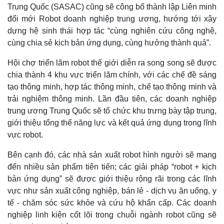
Trung Quốc (SASAC) cũng sẽ công bố thành lập Liên minh
đổi mới Robot doanh nghiệp trung ương, hướng tới xây
dựng hệ sinh thái hợp tác “cùng nghiên cứu công nghệ,
cùng chia sẻ kịch bản ứng dụng, cùng hưởng thành quả”.
Hội chợ triển lãm robot thế giới diễn ra song song sẽ được
chia thành 4 khu vực triển lãm chính, với các chế đề sáng
tạo thông minh, hợp tác thông minh, chế tạo thông minh và
trải nghiệm thông minh. Lần đầu tiên, các doanh nghiệp
trung ương Trung Quốc sẽ tổ chức khu trưng bày tập trung,
giới thiệu tổng thể năng lực và kết quả ứng dụng trong lĩnh
vực robot.
Thế giới
Multimedia
Bên cạnh đó, các nhà sản xuất robot hình người sẽ mang
Quan sát
Video
đến nhiều sản phẩm tiên tiến; các giải pháp “robot + kịch
Cuộc sống đó đây
Ảnh
bản ứng dụng” sẽ được giới thiệu rộng rãi trong các lĩnh
Hồ sơ
E-Magazine
Infographic
vực như sản xuất công nghiệp, bán lẻ - dịch vụ ăn uống, y
tế - chăm sóc sức khỏe và cứu hộ khẩn cấp. Các doanh
nghiệp linh kiện cốt lõi trong chuỗi ngành robot cũng sẽ