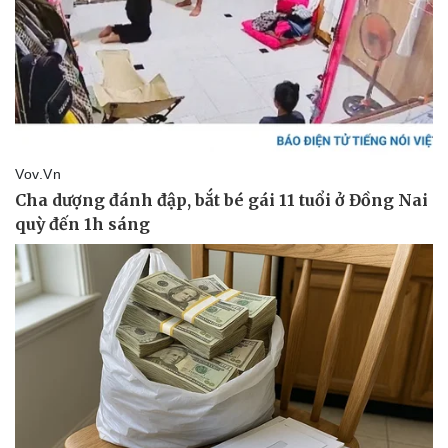
Vụ án
Vũ khí
Tin nóng
Việt Nam
Tư vấn luật
Phân tích