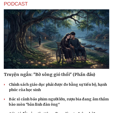
PODCAST
Truyện ngắn: "Bờ sông gió thổi" (Phần đầu)
Chính sách giáo dục phải được đo bằng sự tiến bộ, hạnh
Du lịch
Podcast
phúc của học sinh
Tư vấn
Câu chuyện thời sự
Bác sĩ cảnh báo phim người lớn, rượu bia đang âm thầm
Săn Tour
Đọc truyện đêm khuya
bào mòn "bản lĩnh đàn ông"
check-in
Cửa sổ tình yêu
Kể chuyện cho bé