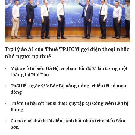
Trợ lý ảo AI của Thuế TP.HCM gọi điện thoại nhắc
nhở người nợ thuế
Một xe ô tô biển Hà Nội vi phạm tốc độ 21 lần trong một
tháng tại Phú Thọ
Thời tiết ngày 9/8: Bắc Bộ nắng nóng, chiều tối có mưa
dông
Thêm 18 hài cốt liệt sĩ được quy tập tại Công viên Lê Thị
Riêng
Ca nô chở khách tái diễn cảnh bát nháo trên biển Sầm
Sơn