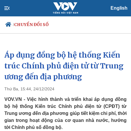
English
CHUYỂN ĐỔI SỐ
/
Áp dụng đồng bộ hệ thống Kiến
Chính trị
Xã hội
Đảng
Tin 24h
trúc Chính phủ điện tử từ Trung
Tổ chức nhân sự
Dự báo thời tiết
ương đến địa phương
Quốc hội
Giáo dục
Nhận diện sự thật
Dấu ấn VOV
Việc làm
Thứ Ba, 15:44, 24/12/2024
Biển đảo
VOV.VN - Việc hình thành và triển khai áp dụng đồng
bộ hệ thống Kiến trúc Chính phủ điện tử (CPĐT) từ
Trung ương đến địa phương giúp tiết kiệm chi phí, thời
gian trong hoạt động của cơ quan nhà nước, hướng
tới Chính phủ số đồng bộ.