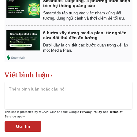
Smartads Targeting: 4 phương thức chọn
trên hệ thống quảng cáo
SmartAds tập trung vào việc nhắm đúng đối
tượng, đúng ngữ cảnh và thời điểm để tối ưu.
6 bước xây dựng media plan: từ nghiên
cứu đối thủ đến đo lường
Dưới đây là chi tiết các bước quan trọng để lập
một Media Plan.
Viết bình luận
This site is protected by reCAPTCHA and the Google
Privacy Policy
and
Terms of
Service
apply.
Gửi tin