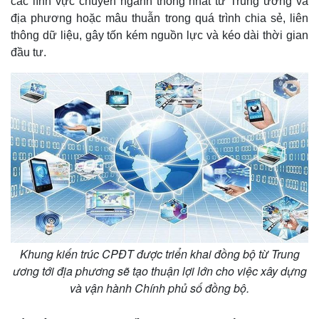
các lĩnh vực chuyên ngành thống nhất từ Trung ương và
địa phương hoặc mâu thuẫn trong quá trình chia sẻ, liên
thông dữ liệu, gây tốn kém nguồn lực và kéo dài thời gian
đầu tư.
Kinh tế
Thị trường
Bất động sản
Giá vàng
Khởi nghiệp
Tiêu dùng
Tỷ giá
Chứng khoán
Khung kiến trúc CPĐT được triển khai đồng bộ từ Trung
Giá cà phê
ương tới địa phương sẽ tạo thuận lợi lớn cho việc xây dựng
và vận hành Chính phủ số đồng bộ.