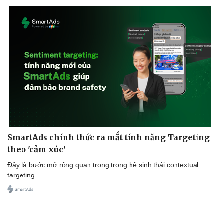
Du lịch
Podcast
Tư vấn
Câu chuyện thời sự
Săn Tour
Đọc truyện đêm khuya
check-in
Cửa sổ tình yêu
Kể chuyện cho bé
Hạt giống tâm hồn
SmartAds chính thức ra mắt tính năng Targeting
theo 'cảm xúc'
Đây là bước mở rộng quan trọng trong hệ sinh thái contextual
targeting.