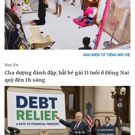
Sức khỏe
Đời sống
Dinh dưỡng - món ngon
Nhà đẹp
Cây thuốc
Blog
Sản phụ khoa
Tình yêu - Gia đình
Nhi khoa
Nam khoa