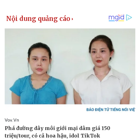
Doanh nghiệp
Công nghệ
Thông tin doanh nghiệp
Sành điệu
Doanh nghiệp 24h
Tin Công nghệ
Doanh nhân
Trải nghiệm
Vì cộng đồng
Chuyển đổi số