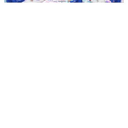
Đà Nẵng phát động 3 mô hình thúc đẩy chuyển
đổi số, lan tỏa việc tốt
Chính phủ phát động cao điểm 100 ngày, tháo gỡ điểm
nghẽn chuyển đổi số
Xã Long Phú, thành phố Cần Thơ đưa AI vào phục vụ
hành chính công
Hơn 219.000 lượt người dự thi tìm hiểu chuyển đổi số ở
Ninh Bình
Ấn Độ thử nghiệm công nghệ đồng bộ Giờ chuẩn quốc
gia
TRẢI NGHIỆM