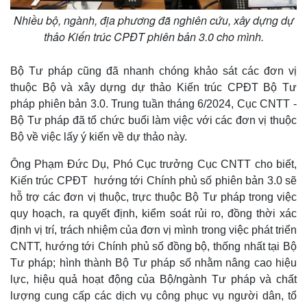
Nhiều bộ, ngành, địa phương đã nghiên cứu, xây dựng dự
thảo Kiến trúc CPĐT phiên bản 3.0 cho mình.
Pháp luật
Quân sự - Quốc phòng
Vụ án
Vũ khí
Bộ Tư pháp cũng đã nhanh chóng khảo sát các đơn vị
Tin nóng
Việt Nam
thuộc Bộ và xây dựng dự thảo Kiến trúc CPĐT Bộ Tư
Tư vấn luật
Phân tích
pháp phiên bản 3.0. Trung tuần tháng 6/2024, Cục CNTT -
Bộ Tư pháp đã tổ chức buổi làm việc với các đơn vị thuộc
Bộ về việc lấy ý kiến về dự thảo này.
Ông Phạm Đức Dụ, Phó Cục trưởng Cục CNTT cho biết,
Kiến trúc CPĐT hướng tới Chính phủ số phiên bản 3.0 sẽ
hỗ trợ các đơn vị thuộc, trực thuộc Bộ Tư pháp trong việc
quy hoạch, ra quyết định, kiểm soát rủi ro, đồng thời xác
định vị trí, trách nhiệm của đơn vị mình trong việc phát triển
CNTT, hướng tới Chính phủ số đồng bộ, thống nhất tại Bộ
Tư pháp; hình thành Bộ Tư pháp số nhằm nâng cao hiệu
lực, hiệu quả hoạt động của Bộ/ngành Tư pháp và chất
lượng cung cấp các dịch vụ công phục vụ người dân, tổ