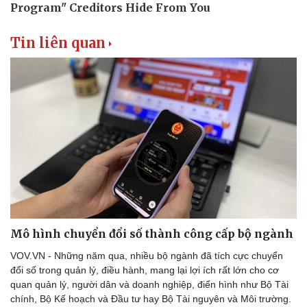
Tin liên quan
Văn hóa
Giải trí
Sân khấu - Điện ảnh
Nghệ sĩ
Văn học
Thời trang
Âm nhạc
Sao Việt
Di sản
Mô hình chuyển đổi số thành công cấp bộ ngành
VOV.VN - Những năm qua, nhiều bộ ngành đã tích cực chuyển
đổi số trong quản lý, điều hành, mang lại lợi ích rất lớn cho cơ
quan quản lý, người dân và doanh nghiệp, điển hình như Bộ Tài
chính, Bộ Kế hoạch và Đầu tư hay Bộ Tài nguyên và Môi trường.