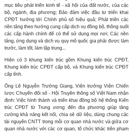
mục tiêu phát triển kinh tế - xã hội của đất nước, của các
Thế giới
Multimedia
bộ, ngành, địa phương; Bảo đảm việc đầu tư triển khai
Quan sát
Video
CPĐT hướng tới Chính phủ số hiệu quả; Phát triển các
Cuộc sống đó đây
Ảnh
nền tảng theo hướng cung cấp dịch vụ đồng bộ, thông suốt
Hồ sơ
E-Magazine
Infographic
các cấp hành chính để có thể sử dụng mọi nơi; Các nền
tảng, ứng dụng và dịch vụ quy mô quốc gia phải được làm
trước, làm tốt, làm tập trung...
Hiện có 3 khung kiến trúc gồm Khung kiến trúc CPĐT,
Khung kiến trúc CPĐT cấp bộ, và Khung kiến trúc CPĐT
cấp tỉnh.
Ông Lê Nguyễn Trường Giang, Viện trưởng Viện Chiến
lược Chuyển đổi số - Hội Truyền thông số Việt Nam nhận
định: Việc hình thành và triển khai đồng bộ hệ thống Kiến
trúc CPĐT từ Trung ương đến địa phương giúp tăng
cường khả năng kết nối, chia sẻ dữ liệu, dùng chung các
tài nguyên CNTT trong mỗi cơ quan nhà nước và giữa cơ
quan nhà nước với các cơ quan, tổ chức khác trên phạm