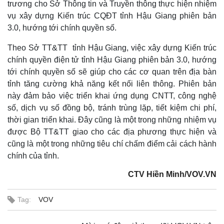
trương cho Sở Thông tin và Truyền thông thực hiện nhiệm
vụ xây dựng Kiến trúc CQĐT tỉnh Hậu Giang phiên bản
3.0, hướng tới chính quyền số.
Theo Sở TT&TT tỉnh Hậu Giang, việc xây dựng Kiến trúc
chính quyền điện tử tỉnh Hậu Giang phiên bản 3.0, hướng
tới chính quyền số sẽ giúp cho các cơ quan trên địa bàn
tỉnh tăng cường khả năng kết nối liên thông. Phiên bản
này đảm bảo việc triển khai ứng dụng CNTT, công nghệ
số, dịch vụ số đồng bộ, tránh trùng lặp, tiết kiệm chi phí,
thời gian triển khai. Đây cũng là một trong những nhiệm vụ
được Bộ TT&TT giao cho các địa phương thực hiện và
cũng là một trong những tiêu chí chấm điểm cải cách hành
Thể thao
Ô tô - Xe máy
chính của tỉnh.
Bóng đá
Ô tô
Lịch thi đấu bóng đá
Xe máy
CTV Hiền Minh/VOV.VN
Thế giới thể thao
Tư vấn
eSports
Hậu trường
Tag:
VOV