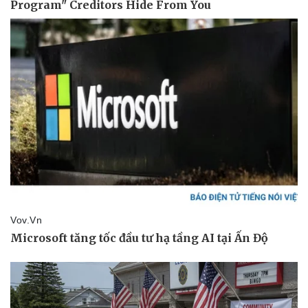
Sức khỏe
Đời sống
Dinh dưỡng - món ngon
Nhà đẹp
Cây thuốc
Blog
Sản phụ khoa
Tình yêu - Gia đình
Nhi khoa
Nam khoa
Làm đẹp - giảm cân
Phòng mạch online