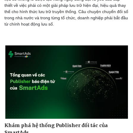
thiết về việc phải có một giải pháp lưu trữ hiện đại, hiệu quả thay
thế cho hình thức lưu trữ truyền thống. Câu chuyện chuyển đổi số
trong nhà nước và trong từng tổ chức, doanh nghiệp phải bắt đầu
Du lịch
Podcast
từ chính hoạt động lưu số.
Tư vấn
Câu chuyện thời sự
Săn Tour
Đọc truyện đêm khuya
check-in
Cửa sổ tình yêu
Kể chuyện cho bé
Hạt giống tâm hồn
Khám phá hệ thống Publisher đối tác của
SmartAds