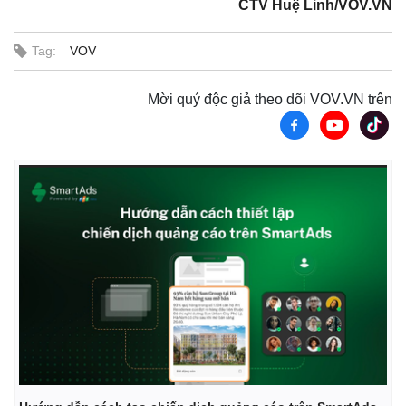
CTV Huệ Linh/VOV.VN
Tag:
VOV
Mời quý độc giả theo dõi VOV.VN trên