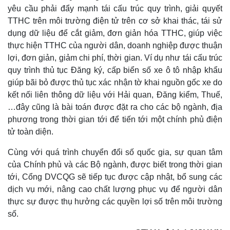
yêu cầu phải đẩy mạnh tái cấu trúc quy trình, giải quyết
TTHC trên môi trường điện tử trên cơ sở khai thác, tái sử
dụng dữ liệu để cắt giảm, đơn giản hóa TTHC, giúp việc
thực hiện TTHC của người dân, doanh nghiệp được thuận
Thể thao
Ô tô - Xe máy
lợi, đơn giản, giảm chi phí, thời gian. Ví dụ như tái cấu trúc
Bóng đá
Ô tô
quy trình thủ tục Đăng ký, cấp biển số xe ô tô nhập khẩu
Lịch thi đấu bóng đá
Xe máy
giúp bãi bỏ được thủ tục xác nhận tờ khai nguồn gốc xe do
Thế giới thể thao
Tư vấn
kết nối liên thông dữ liệu với Hải quan, Đăng kiểm, Thuế,
eSports
…đây cũng là bài toán được đặt ra cho các bộ ngành, địa
Hậu trường
phương trong thời gian tới để tiến tới một chính phủ điện
tử toàn diện.
Cùng với quá trình chuyển đổi số quốc gia, sự quan tâm
của Chính phủ và các Bộ ngành, được biết trong thời gian
tới, Cổng DVCQG sẽ tiếp tục được cập nhật, bổ sung các
dịch vụ mới, nâng cao chất lượng phục vụ để người dân
thực sự được thụ hưởng các quyền lợi số trên môi trường
số.