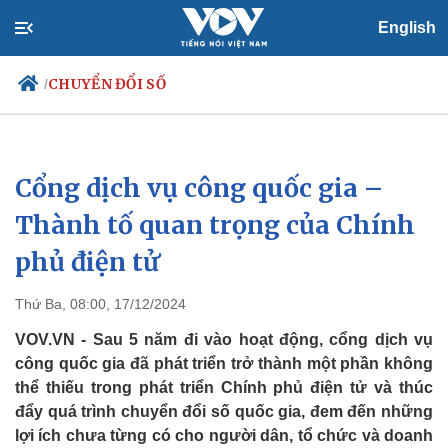
English
CHUYỂN ĐỔI SỐ
/
Cổng dịch vụ công quốc gia –
Chính trị
Xã hội
Đảng
Tin 24h
Thành tố quan trọng của Chính
Tổ chức nhân sự
Dự báo thời tiết
phủ điện tử
Quốc hội
Giáo dục
Nhận diện sự thật
Dấu ấn VOV
Việc làm
Thứ Ba, 08:00, 17/12/2024
Biển đảo
VOV.VN - Sau 5 năm đi vào hoạt động, cổng dịch vụ
công quốc gia đã phát triển trở thành một phần không
thể thiếu trong phát triển Chính phủ điện tử và thúc
đẩy quá trình chuyển đổi số quốc gia, đem đến những
lợi ích chưa từng có cho người dân, tổ chức và doanh