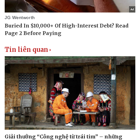
Tin liên quan
Văn hóa
Giải trí
Sân khấu - Điện ảnh
Nghệ sĩ
Văn học
Thời trang
Âm nhạc
Sao Việt
Di sản
Giải thưởng “Công nghệ từ trái tim” – những