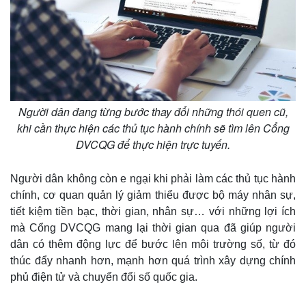
Thế giới
Multimedia
Quan sát
Video
Cuộc sống đó đây
Ảnh
Hồ sơ
E-Magazine
Người dân đang từng bước thay đổi những thói quen cũ,
Infographic
khi cần thực hiện các thủ tục hành chính sẽ tìm lên Cổng
DVCQG để thực hiện trực tuyến.
Người dân không còn e ngại khi phải làm các thủ tục hành
chính, cơ quan quản lý giảm thiểu được bộ máy nhân sự,
tiết kiệm tiền bạc, thời gian, nhân sự… với những lợi ích
mà Cổng DVCQG mang lại thời gian qua đã giúp người
dân có thêm động lực để bước lên môi trường số, từ đó
thúc đẩy nhanh hơn, mạnh hơn quá trình xây dựng chính
phủ điện tử và chuyển đổi số quốc gia.