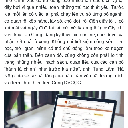
nhớ chính xác đã sử dụng bao nhiêu lần các dịch vụ tại
đây bởi vì quá nhiều, toàn những thủ tục thiết yếu. Trước
kia, mỗi lần có việc lại phải chạy lên trụ sở từng bộ ngành,
cơ quan rồi xếp hàng, lấy số, chờ đợi, rồi điền giấy tờ… có
khi mất vài ngày đi đi lại lại mới xử lý xong thì giờ đây, chỉ
việc truy cập Cổng, đăng ký thực hiện online, chờ duyệt và
nhận kết quả là xong. Không chỉ tiết kiệm công sức, tiền
bạc, thời gian, mình có thể chủ động làm theo kế hoạch
của bản thân. Bên cạnh đó, cũng không còn phải lo tình
trạng nhũng nhiễu, hạch sách, quan liêu của các cán bộ
“hành là chính” như trước kia nữa”, anh Tùng Lâm (Hà
Nội) chia sẻ sự hài lòng của bản thân về chất lượng, dịch
vụ được thực hiện trên Cổng DVCQG.