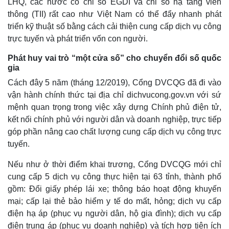
LHQ, các nước có chỉ số EGDI và chỉ số hạ tầng viễn
thông (TII) rất cao như Việt Nam có thể đẩy nhanh phát
triển kỹ thuật số bằng cách cải thiện cung cấp dịch vụ công
trực tuyến và phát triển vốn con người.
Phát huy vai trò “một cửa số” cho chuyển đổi số quốc
gia
Cách đây 5 năm (tháng 12/2019), Cổng DVCQG đã đi vào
vận hành chính thức tại địa chỉ dichvucong.gov.vn với sứ
mệnh quan trọng trong việc xây dựng Chính phủ điện tử,
kết nối chính phủ với người dân và doanh nghiệp, trực tiếp
góp phần nâng cao chất lượng cung cấp dịch vụ công trực
tuyến.
Nếu như ở thời điểm khai trương, Cổng DVCQG mới chỉ
cung cấp 5 dịch vụ công thực hiện tại 63 tỉnh, thành phố
gồm: Đổi giấy phép lái xe; thông báo hoạt động khuyến
Kinh tế
Thị trường
mại; cấp lại thẻ bảo hiểm y tế do mất, hỏng; dịch vụ cấp
Bất động sản
Giá vàng
điện hạ áp (phục vụ người dân, hộ gia đình); dịch vụ cấp
Khởi nghiệp
Tiêu dùng
điện trung áp (phục vụ doanh nghiệp) và tích hợp tiện ích