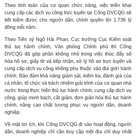
Theo tính toán của cơ quan chức năng, việc triển khai
cung cấp các dịch vụ công trực tuyến tại Cổng DVCQG sẽ
tiết kiệm được cho người dân, chính quyền tới 1.736 tỷ
đồng mỗi năm.
Theo Tiến sỹ Ngô Hải Phan, Cục trưởng Cục Kiểm soát
thủ tục hành chính, Văn phòng Chính phủ thì Cổng
DVCQG đã góp phần không nhỏ trong việc thúc đẩy số
hóa hồ sơ, giấy tờ và tiếp nhận, xử lý hồ sơ trực tuyến và
cung cấp dịch vụ công không phụ thuộc vào địa giới hành
chính. Bảo đảm khả năng giám sát, kiểm tra, đánh giá của
Pháp luật
Quân sự - Quốc phòng
cá nhân, tổ chức và trách nhiệm giải trình của cơ quan nhà
Vụ án
Vũ khí
nước trong thực hiện thủ tục hành chính, cung cấp dịch vụ
Tin nóng
Việt Nam
công, giúp minh bạch, cắt giảm, đơn giản hóa thủ tục hành
Tư vấn luật
Phân tích
chính, nâng cao chất lượng phục vụ người dân, doanh
nghiệp.
Về mặt lợi ích, khi Cổng DVCQG đi vào hoạt động, người
dân, doanh nghiệp chỉ cần truy cập một địa chỉ duy nhất