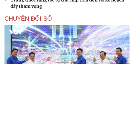
Trung Quốc tăng tốc tự chủ chip tiên tiến với kế hoạch
đầy tham vọng
CHUYỂN ĐỔI SỐ
Đà Nẵng phát động 3 mô hình thúc đẩy chuyển
đổi số, lan tỏa việc tốt
Chính phủ phát động cao điểm 100 ngày, tháo gỡ điểm
nghẽn chuyển đổi số