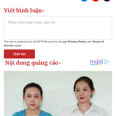
Viết bình luận
This site is protected by reCAPTCHA and the Google
Privacy Policy
and
Terms of
Service
apply.
Gửi tin
Sức khỏe
Đời sống
Dinh dưỡng - món ngon
Nhà đẹp
Cây thuốc
Blog
Sản phụ khoa
Tình yêu - Gia đình
Nhi khoa
Nam khoa
Làm đẹp - giảm cân
Phòng mạch online
Ăn sạch sống khỏe