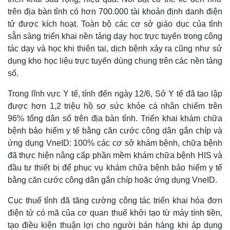
trên địa bàn tỉnh có hơn 700.000 tài khoản định danh điện
tử được kích hoạt. Toàn bộ các cơ sở giáo dục của tỉnh
sẵn sàng triển khai nền tảng dạy học trực tuyến trong công
tác dạy và học khi thiên tai, dịch bệnh xảy ra cũng như sử
dụng kho học liệu trực tuyến dùng chung trên các nền tảng
số.
Trong lĩnh vực Y tế, tính đến ngày 12/6, Sở Y tế đã tạo lập
được hơn 1,2 triệu hồ sơ sức khỏe cá nhân chiếm trên
96% tổng dân số trên địa bàn tỉnh. Triển khai khám chữa
bệnh bảo hiểm y tế bằng căn cước công dân gắn chíp và
ứng dụng VneID: 100% các cơ sở khám bệnh, chữa bệnh
đã thực hiện nâng cấp phần mềm khám chữa bệnh HIS và
đầu tư thiết bị để phục vụ khám chữa bệnh bảo hiểm y tế
bằng căn cước công dân gắn chíp hoặc ứng dụng VneID.
Cục thuế tỉnh đã tăng cường công tác triển khai hóa đơn
điện tử có mã của cơ quan thuế khởi tạo từ máy tính tiền,
tạo điều kiện thuận lợi cho người bán hàng khi áp dụng