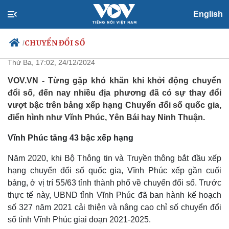
English
Nhiều địa phương thay đổi đáng
kể thứ hạng chuyển đổi số
CHUYỂN ĐỔI SỐ
/
Thứ Ba, 17:02, 24/12/2024
VOV.VN - Từng gặp khó khăn khi khởi động chuyển
đổi số, đến nay nhiều địa phương đã có sự thay đổi
Chính trị
Xã hội
vượt bậc trên bảng xếp hạng Chuyển đổi số quốc gia,
Đảng
Tin 24h
điển hình như Vĩnh Phúc, Yên Bái hay Ninh Thuận.
Tổ chức nhân sự
Dự báo thời tiết
Quốc hội
Giáo dục
Vĩnh Phúc tăng 43 bậc xếp hạng
Nhận diện sự thật
Dấu ấn VOV
Việc làm
Năm 2020, khi Bộ Thông tin và Truyền thông bắt đầu xếp
Biển đảo
hạng chuyển đổi số quốc gia, Vĩnh Phúc xếp gần cuối
bảng, ở vị trí 55/63 tỉnh thành phố về chuyển đổi số. Trước
thực tế này, UBND tỉnh Vĩnh Phúc đã ban hành kế hoạch
số 327 năm 2021 cải thiện và nâng cao chỉ số chuyển đổi
số tỉnh Vĩnh Phúc giai đoạn 2021-2025.