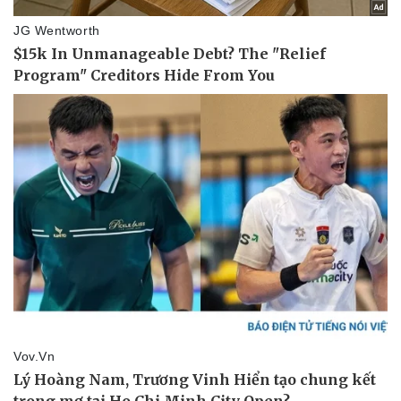
Văn hóa
Giải trí
Sân khấu - Điện ảnh
Nghệ sĩ
Văn học
Thời trang
Âm nhạc
Sao Việt
Di sản