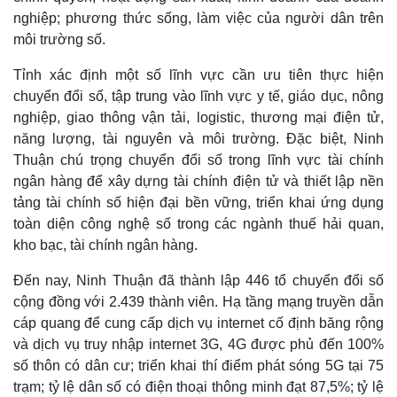
nghiệp; phương thức sống, làm việc của người dân trên
môi trường số.
Tỉnh xác định một số lĩnh vực cần ưu tiên thực hiện
chuyển đổi số, tập trung vào lĩnh vực y tế, giáo dục, nông
nghiệp, giao thông vận tải, logistic, thương mại điện tử,
năng lượng, tài nguyên và môi trường. Đặc biệt, Ninh
Thuận chú trọng chuyển đổi số trong lĩnh vực tài chính
ngân hàng để xây dựng tài chính điện tử và thiết lập nền
Doanh nghiệp
Công nghệ
tảng tài chính số hiện đại bền vững, triển khai ứng dụng
Thông tin doanh nghiệp
Sành điệu
toàn diện công nghệ số trong các ngành thuế hải quan,
Doanh nghiệp 24h
Tin Công nghệ
kho bạc, tài chính ngân hàng.
Doanh nhân
Trải nghiệm
Vì cộng đồng
Chuyển đổi số
Đến nay, Ninh Thuận đã thành lập 446 tổ chuyển đổi số
cộng đồng với 2.439 thành viên. Hạ tầng mạng truyền dẫn
cáp quang để cung cấp dịch vụ internet cố định băng rộng
và dịch vụ truy nhập internet 3G, 4G được phủ đến 100%
số thôn có dân cư; triển khai thí điểm phát sóng 5G tại 75
trạm; tỷ lệ dân số có điện thoại thông minh đạt 87,5%; tỷ lệ