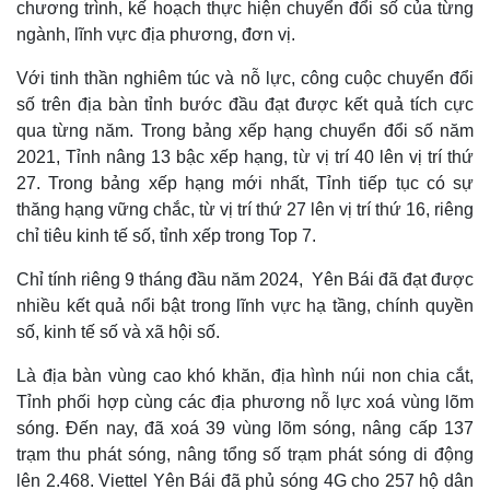
chương trình, kế hoạch thực hiện chuyển đổi số của từng
ngành, lĩnh vực địa phương, đơn vị.
Với tinh thần nghiêm túc và nỗ lực, công cuộc chuyển đổi
số trên địa bàn tỉnh bước đầu đạt được kết quả tích cực
qua từng năm. Trong bảng xếp hạng chuyển đổi số năm
2021, Tỉnh nâng 13 bậc xếp hạng, từ vị trí 40 lên vị trí thứ
27. Trong bảng xếp hạng mới nhất, Tỉnh tiếp tục có sự
thăng hạng vững chắc, từ vị trí thứ 27 lên vị trí thứ 16, riêng
chỉ tiêu kinh tế số, tỉnh xếp trong Top 7.
Pháp luật
Quân sự - Quốc phòng
Chỉ tính riêng 9 tháng đầu năm 2024, Yên Bái đã đạt được
Vụ án
Vũ khí
nhiều kết quả nổi bật trong lĩnh vực hạ tầng, chính quyền
Tin nóng
Việt Nam
Tư vấn luật
Phân tích
số, kinh tế số và xã hội số.
Là địa bàn vùng cao khó khăn, địa hình núi non chia cắt,
Tỉnh phối hợp cùng các địa phương nỗ lực xoá vùng lõm
sóng. Đến nay, đã xoá 39 vùng lõm sóng, nâng cấp 137
trạm thu phát sóng, nâng tổng số trạm phát sóng di động
lên 2.468. Viettel Yên Bái đã phủ sóng 4G cho 257 hộ dân