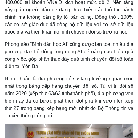
400.000 tài khoản VNeID kích hoạt mức độ 2. Nền tảng
này giúp người dân dễ dàng thực hiện các thủ tục hành
chính mà không cần giấy tờ bản cứng. Đồng thời, 100%
các cơ sở giáo dục đã đồng bộ dữ liệu với cơ sở dữ liệu
quốc gia và triển khai mô hình chuyển đổi số trường học.
Phong trào “Bình dân học AI” cũng được lan toả, nhiều địa
phương đã chủ động ứng dụng AI để nâng cao hiệu quả
công việc, góp phần thúc đẩy quá trình chuyển đổi số toàn
Thể thao
Ô tô - Xe máy
diện tại Yên Bái.
Bóng đá
Ô tô
Lịch thi đấu bóng đá
Xe máy
Ninh Thuận là địa phương có sự tăng trưởng ngoạn mục
Thế giới thể thao
Tư vấn
nhất trong bảng xếp hạng chuyển đổi số. Từ vị trí đội sổ
eSports
năm 2020 (xếp thứ 63/63 tỉnh/thành phố), địa phương ven
Hậu trường
biển này đã có bước phát triển đột phá khi vươn lên xếp
thứ 27 trong bảng xếp hạng mới nhất do Bộ Thông tin và
Truyền thông công bố.