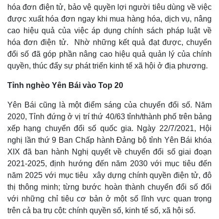
hóa đơn điện tử, bảo vệ quyền lợi người tiêu dùng về việc
được xuất hóa đơn ngay khi mua hàng hóa, dịch vụ, nâng
cao hiệu quả của việc áp dụng chính sách pháp luật về
hóa đơn điện tử. Nhờ những kết quả đạt được, chuyển
đổi số đã góp phần nâng cao hiệu quả quản lý của chính
quyền, thúc đẩy sự phát triển kinh tế xã hội ở địa phương.
Tỉnh nghèo Yên Bái vào Top 20
Yên Bái cũng là một điểm sáng của chuyển đổi số. Năm
Kinh tế
Thị trường
2020, Tỉnh đứng ở vị trí thứ 40/63 tỉnh/thành phố trên bảng
Bất động sản
Giá vàng
xếp hạng chuyển đổi số quốc gia. Ngày 22/7/2021, Hội
Khởi nghiệp
Tiêu dùng
nghị lần thứ 9 Ban Chấp hành Đảng bộ tỉnh Yên Bái khóa
Tỷ giá
Chứng khoán
XIX đã ban hành Nghị quyết về chuyển đổi số giai đoạn
Giá cà phê
2021-2025, định hướng đến năm 2030 với mục tiêu đến
năm 2025 với mục tiêu xây dựng chính quyền điện tử, đô
thị thông minh; từng bước hoàn thành chuyển đổi số đối
với những chỉ tiêu cơ bản ở một số lĩnh vực quan trọng
trên cả ba trụ cột: chính quyền số, kinh tế số, xã hội số.