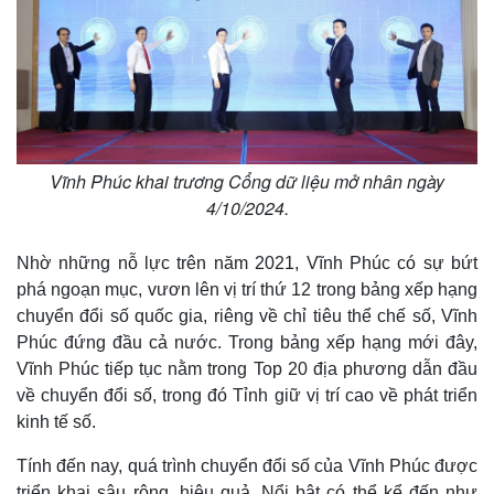
Vĩnh Phúc khai trương Cổng dữ liệu mở nhân ngày
4/10/2024.
Thế giới
Multimedia
Nhờ những nỗ lực trên năm 2021, Vĩnh Phúc có sự bứt
Quan sát
Video
phá ngoạn mục, vươn lên vị trí thứ 12 trong bảng xếp hạng
Cuộc sống đó đây
Ảnh
chuyển đổi số quốc gia, riêng về chỉ tiêu thể chế số, Vĩnh
Hồ sơ
E-Magazine
Phúc đứng đầu cả nước. Trong bảng xếp hạng mới đây,
Infographic
Vĩnh Phúc tiếp tục nằm trong Top 20 địa phương dẫn đầu
về chuyển đổi số, trong đó Tỉnh giữ vị trí cao về phát triển
kinh tế số.
Tính đến nay, quá trình chuyển đổi số của Vĩnh Phúc được
triển khai sâu rộng, hiệu quả. Nổi bật có thể kể đến như