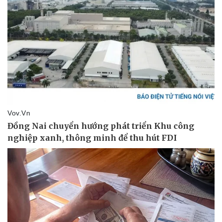
Du lịch
Podcast
Tư vấn
Câu chuyện thời sự
Săn Tour
Đọc truyện đêm khuya
check-in
Cửa sổ tình yêu
Kể chuyện cho bé
Hạt giống tâm hồn