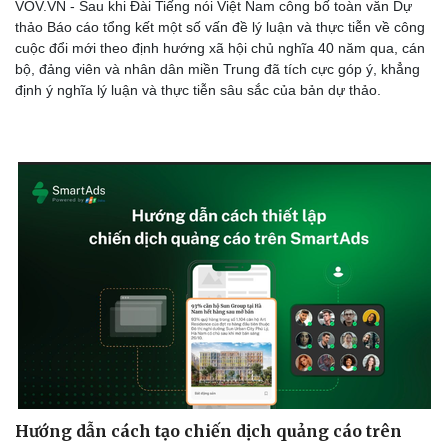
VOV.VN - Sau khi Đài Tiếng nói Việt Nam công bố toàn văn Dự
thảo Báo cáo tổng kết một số vấn đề lý luận và thực tiễn về công
cuộc đổi mới theo định hướng xã hội chủ nghĩa 40 năm qua, cán
bộ, đảng viên và nhân dân miền Trung đã tích cực góp ý, khẳng
định ý nghĩa lý luận và thực tiễn sâu sắc của bản dự thảo.
Văn hóa
Giải trí
Sân khấu - Điện ảnh
Nghệ sĩ
Văn học
Thời trang
Âm nhạc
Sao Việt
Di sản
Hướng dẫn cách tạo chiến dịch quảng cáo trên