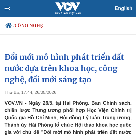
English
CÔNG NGHỆ
/
Đổi mới mô hình phát triển đất
Chính trị
Xã hội
Đảng
Tin 24h
nước dựa trên khoa học, công
Tổ chức nhân sự
Dự báo thời tiết
nghệ, đổi mới sáng tạo
Quốc hội
Giáo dục
Nhận diện sự thật
Dấu ấn VOV
Việc làm
Thứ Ba, 17:44, 26/05/2026
Biển đảo
VOV.VN - Ngày 26/5, tại Hải Phòng, Ban Chính sách,
chiến lược Trung ương phối hợp Học Viện Chính trị
Quốc gia Hồ Chí Minh, Hội đồng Lý luận Trung ương,
Thành ủy Hải Phòng tổ chức Hội thảo khoa học quốc
gia với chủ đề “Đổi mới mô hình phát triển đất nước