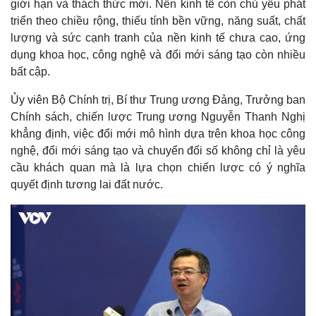
giới hạn và thách thức mới. Nền kinh tế còn chủ yếu phát
triển theo chiều rộng, thiếu tính bền vững, năng suất, chất
lượng và sức cạnh tranh của nền kinh tế chưa cao, ứng
dụng khoa học, công nghệ và đổi mới sáng tạo còn nhiều
bất cập.
Ủy viên Bộ Chính trị, Bí thư Trung ương Đảng, Trưởng ban
Chính sách, chiến lược Trung ương Nguyễn Thanh Nghị
khẳng định, việc đổi mới mô hình dựa trên khoa học công
nghệ, đổi mới sáng tạo và chuyển đổi số không chỉ là yêu
cầu khách quan mà là lựa chọn chiến lược có ý nghĩa
quyết định tương lai đất nước.
Thế giới
Multimedia
Quan sát
Video
Cuộc sống đó đây
Ảnh
Hồ sơ
E-Magazine
Infographic