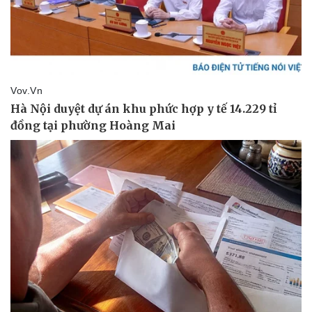
Thể thao
Ô tô - Xe máy
Bóng đá
Ô tô
Lịch thi đấu bóng đá
Xe máy
Thế giới thể thao
Tư vấn
eSports
Hậu trường