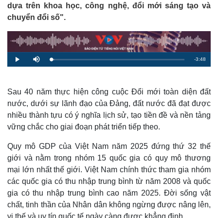
dựa trên khoa học, công nghệ, đổi mới sáng tạo và
chuyển đổi số".
R
-
3:48
L
P
M
o
l
u
a
a
t
e
d
y
e
e
d
m
:
Sau 40 năm thực hiện công cuộc Đổi mới toàn diện đất
2
.
nước, dưới sự lãnh đạo của Đảng, đất nước đã đạt được
a
6
9
nhiều thành tựu có ý nghĩa lịch sử, tạo tiền đề và nền tảng
%
i
vững chắc cho giai đoạn phát triển tiếp theo.
n
Quy mô GDP của Việt Nam năm 2025 đứng thứ 32 thế
i
giới và nằm trong nhóm 15 quốc gia có quy mô thương
n
mại lớn nhất thế giới. Việt Nam chính thức tham gia nhóm
g
các quốc gia có thu nhập trung bình từ năm 2008 và quốc
T
gia có thu nhập trung bình cao năm 2025. Đời sống vật
chất, tinh thần của Nhân dân không ngừng được nâng lên,
i
vị thế và uy tín quốc tế ngày càng được khẳng định.