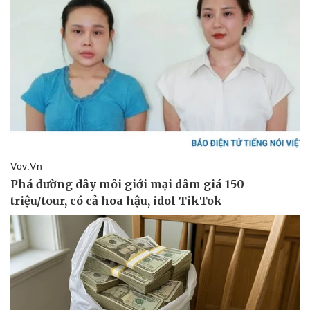
Doanh nghiệp
Công nghệ
Thông tin doanh nghiệp
Sành điệu
Doanh nghiệp 24h
Tin Công nghệ
Doanh nhân
Trải nghiệm
Vì cộng đồng
Chuyển đổi số