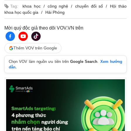
Vụ án
Vũ khí
Tag:
khoa học
công nghệ
chuyển đổi số
Hội thảo
Tin nóng
Việt Nam
khoa học quốc gia
Hải Phòng
Tư vấn luật
Phân tích
Mời quý độc giả theo dõi VOV.VN trên
Thêm VOV trên Google
Chọn VOV làm nguồn ưu tiên trên
Google Search
.
Xem hướng
dẫn.