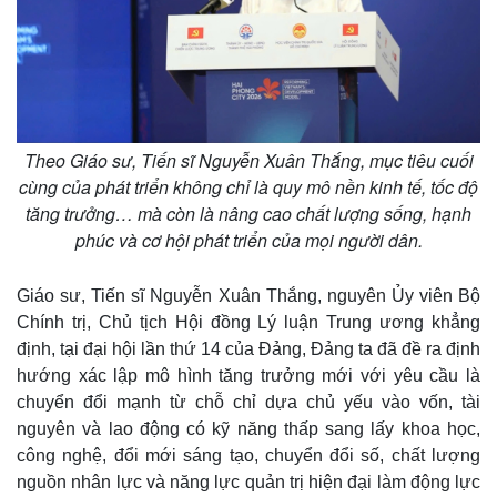
Theo Giáo sư, Tiến sĩ Nguyễn Xuân Thắng, mục tiêu cuối
cùng của phát triển không chỉ là quy mô nền kinh tế, tốc độ
tăng trưởng… mà còn là nâng cao chất lượng sống, hạnh
phúc và cơ hội phát triển của mọi người dân.
Giáo sư, Tiến sĩ Nguyễn Xuân Thắng, nguyên Ủy viên Bộ
Chính trị, Chủ tịch Hội đồng Lý luận Trung ương khẳng
định, tại đại hội lần thứ 14 của Đảng, Đảng ta đã đề ra định
hướng xác lập mô hình tăng trưởng mới với yêu cầu là
Kinh tế
Thị trường
chuyển đổi mạnh từ chỗ chỉ dựa chủ yếu vào vốn, tài
Bất động sản
Giá vàng
nguyên và lao động có kỹ năng thấp sang lấy khoa học,
Khởi nghiệp
Tiêu dùng
công nghệ, đổi mới sáng tạo, chuyển đổi số, chất lượng
Tỷ giá
nguồn nhân lực và năng lực quản trị hiện đại làm động lực
Chứng khoán