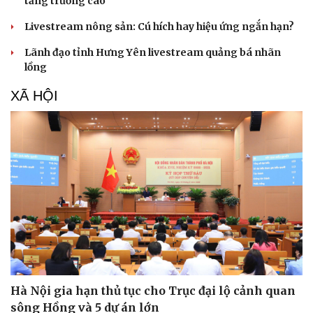
tăng trưởng cao
Livestream nông sản: Cú hích hay hiệu ứng ngắn hạn?
Lãnh đạo tỉnh Hưng Yên livestream quảng bá nhãn
lồng
XÃ HỘI
Hà Nội gia hạn thủ tục cho Trục đại lộ cảnh quan
Cải chính
sông Hồng và 5 dự án lớn