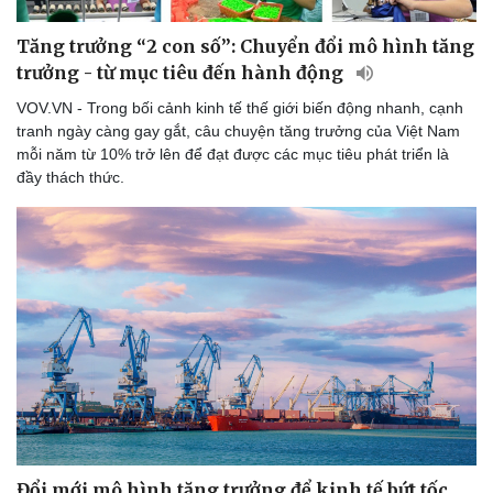
Tăng trưởng “2 con số”: Chuyển đổi mô hình tăng
trưởng - từ mục tiêu đến hành động
VOV.VN - Trong bối cảnh kinh tế thế giới biến động nhanh, cạnh
tranh ngày càng gay gắt, câu chuyện tăng trưởng của Việt Nam
mỗi năm từ 10% trở lên để đạt được các mục tiêu phát triển là
Sức khỏe
Đời sống
đầy thách thức.
Dinh dưỡng - món ngon
Nhà đẹp
Cây thuốc
Blog
Sản phụ khoa
Tình yêu - Gia đình
Nhi khoa
Nam khoa
Làm đẹp - giảm cân
Phòng mạch online
Ăn sạch sống khỏe
Đổi mới mô hình tăng trưởng để kinh tế bứt tốc