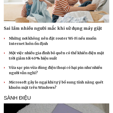
Sai lầm nhiều người mắc khi sử dụng máy giặt
Những nơi không nên đặt router Wi-Fi nếu muốn
Internet luôn ổn định
Một việc nhiều gia đình bỏ quên có thể khiến điện mặt
trời giảm tới 40% hiệu suất
Vừa sạc pin vừa dùng điện thoại có hại pin như nhiều
người vẫn nghĩ?
Microsoft gây lo ngại khi tự ý bổ sung tính năng quét
khuôn mặt trên Windows?
Du lịch
Podcast
Tư vấn
Câu chuyện thời sự
SÀNH ĐIỆU
Săn Tour
Đọc truyện đêm khuya
check-in
Cửa sổ tình yêu
Kể chuyện cho bé