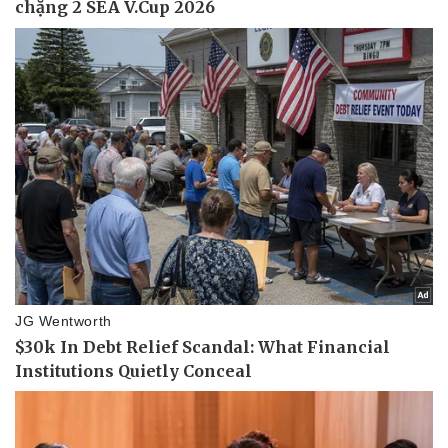
Vụ án
Vũ khí
Tin nóng
Việt Nam
Tư vấn luật
Phân tích