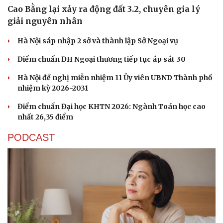
Cao Bằng lại xảy ra động đất 3.2, chuyên gia lý
giải nguyên nhân
Hà Nội sáp nhập 2 sở và thành lập Sở Ngoại vụ
Điểm chuẩn ĐH Ngoại thương tiếp tục áp sát 30
Hà Nội đề nghị miễn nhiệm 11 Ủy viên UBND Thành phố
nhiệm kỳ 2026-2031
Điểm chuẩn Đại học KHTN 2026: Ngành Toán học cao
nhất 26,35 điểm
PODCAST
Văn hóa
Giải trí
Sân khấu - Điện ảnh
Nghệ sĩ
Văn học
Thời trang
Âm nhạc
Sao Việt
Di sản