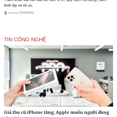
thiết lập và tối ưu.
| SmartAds
Doanh nghiệp
Công nghệ
Thông tin doanh nghiệp
Sành điệu
Doanh nghiệp 24h
Tin Công nghệ
TIN CÔNG NGHỆ
Doanh nhân
Trải nghiệm
Vì cộng đồng
Chuyển đổi số
Giá thu cũ iPhone tăng, Apple muốn người dùng