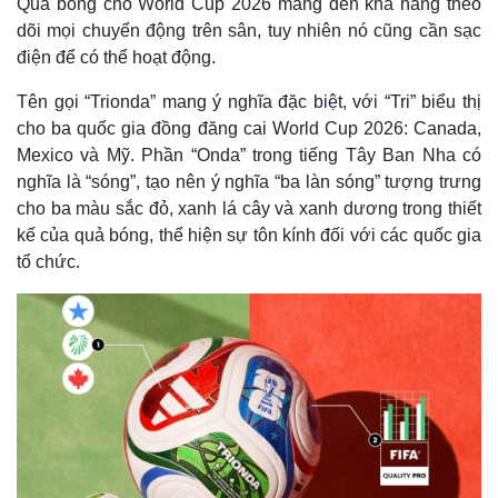
Quả bóng cho World Cup 2026 mang đến khả năng theo
dõi mọi chuyển động trên sân, tuy nhiên nó cũng cần sạc
điện để có thể hoạt động.
Tên gọi “Trionda” mang ý nghĩa đặc biệt, với “Tri” biểu thị
cho ba quốc gia đồng đăng cai World Cup 2026: Canada,
Mexico và Mỹ. Phần “Onda” trong tiếng Tây Ban Nha có
nghĩa là “sóng”, tạo nên ý nghĩa “ba làn sóng” tượng trưng
cho ba màu sắc đỏ, xanh lá cây và xanh dương trong thiết
kế của quả bóng, thể hiện sự tôn kính đối với các quốc gia
tổ chức.