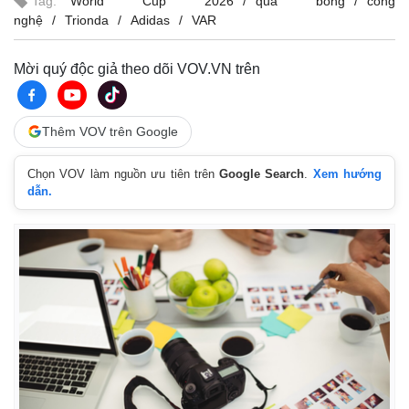
Tag:
World Cup 2026
quả bóng
công
nghệ
Trionda
Adidas
VAR
Mời quý độc giả theo dõi VOV.VN trên
Thêm VOV trên Google
Chọn VOV làm nguồn ưu tiên trên
Google Search
.
Xem hướng
dẫn.