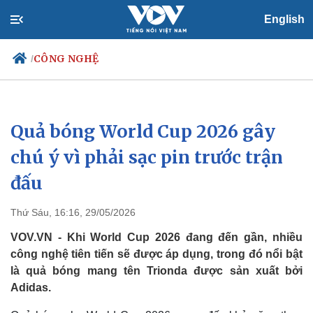
English
CÔNG NGHỆ
/
Quả bóng World Cup 2026 gây
Chính trị
Xã hội
Đảng
Tin 24h
chú ý vì phải sạc pin trước trận
Tổ chức nhân sự
Dự báo thời tiết
đấu
Quốc hội
Giáo dục
Nhận diện sự thật
Dấu ấn VOV
Việc làm
Thứ Sáu, 16:16, 29/05/2026
Biển đảo
VOV.VN - Khi World Cup 2026 đang đến gần, nhiều
công nghệ tiên tiến sẽ được áp dụng, trong đó nổi bật
là quả bóng mang tên Trionda được sản xuất bởi
Adidas.