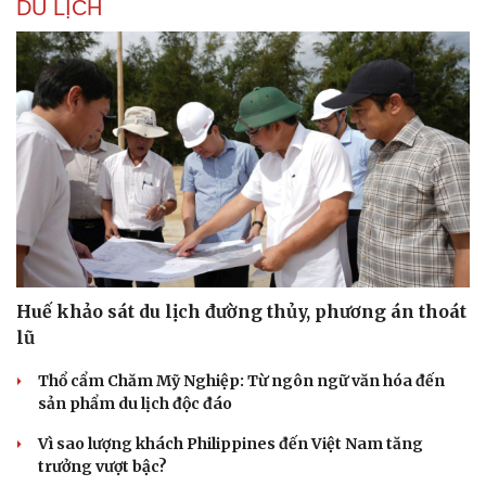
DU LỊCH
Huế khảo sát du lịch đường thủy, phương án thoát
lũ
Thổ cẩm Chăm Mỹ Nghiệp: Từ ngôn ngữ văn hóa đến
Du lịch
Podcast
sản phẩm du lịch độc đáo
Tư vấn
Câu chuyện thời sự
Săn Tour
Đọc truyện đêm khuya
Vì sao lượng khách Philippines đến Việt Nam tăng
check-in
Cửa sổ tình yêu
trưởng vượt bậc?
Kể chuyện cho bé