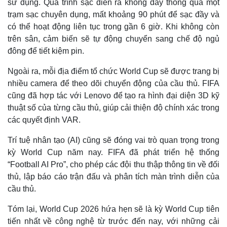
sử dụng. Quá trình sạc diễn ra không dây thông qua một
trạm sạc chuyên dụng, mất khoảng 90 phút để sạc đầy và
có thể hoạt động liên tục trong gần 6 giờ. Khi không còn
trên sân, cảm biến sẽ tự động chuyển sang chế độ ngủ
đông để tiết kiệm pin.
Ngoài ra, mỗi địa điểm tổ chức World Cup sẽ được trang bị
nhiều camera để theo dõi chuyển động của cầu thủ. FIFA
cũng đã hợp tác với Lenovo để tạo ra hình đại diện 3D kỹ
thuật số của từng cầu thủ, giúp cải thiện độ chính xác trong
các quyết định VAR.
Trí tuệ nhân tạo (AI) cũng sẽ đóng vai trò quan trọng trong
Thế giới
Multimedia
kỳ World Cup năm nay. FIFA đã phát triển hệ thống
Quan sát
Video
“Football AI Pro”, cho phép các đội thu thập thông tin về đối
Cuộc sống đó đây
Ảnh
thủ, lập báo cáo trận đấu và phân tích màn trình diễn của
Hồ sơ
E-Magazine
cầu thủ.
Infographic
Tóm lại, World Cup 2026 hứa hẹn sẽ là kỳ World Cup tiên
tiến nhất về công nghệ từ trước đến nay, với những cải