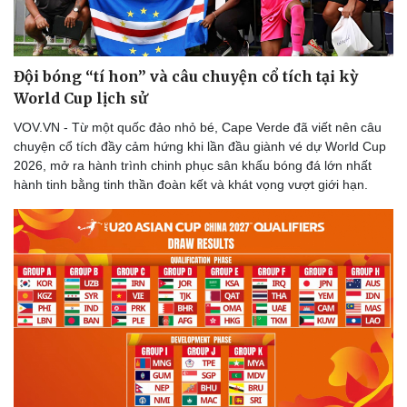
Thể thao
Ô tô - Xe máy
Bóng đá
Ô tô
Lịch thi đấu bóng đá
Xe máy
Đội bóng “tí hon” và câu chuyện cổ tích tại kỳ
Thế giới thể thao
Tư vấn
eSports
World Cup lịch sử
Hậu trường
VOV.VN - Từ một quốc đảo nhỏ bé, Cape Verde đã viết nên câu
chuyện cổ tích đầy cảm hứng khi lần đầu giành vé dự World Cup
2026, mở ra hành trình chinh phục sân khấu bóng đá lớn nhất
hành tinh bằng tinh thần đoàn kết và khát vọng vượt giới hạn.