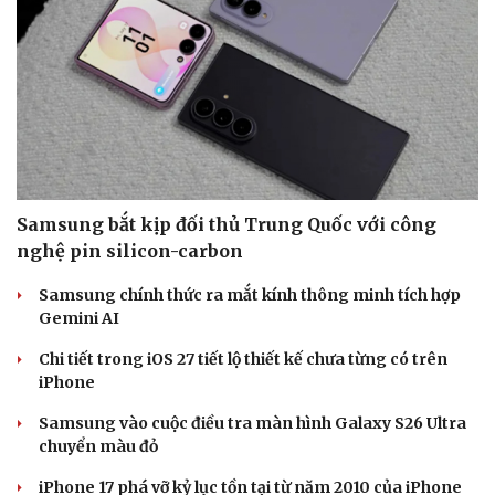
Sức khỏe
Đời sống
Dinh dưỡng - món ngon
Nhà đẹp
Cây thuốc
Blog
Samsung bắt kịp đối thủ Trung Quốc với công
Sản phụ khoa
Tình yêu - Gia đình
nghệ pin silicon-carbon
Nhi khoa
Nam khoa
Samsung chính thức ra mắt kính thông minh tích hợp
Làm đẹp - giảm cân
Gemini AI
Phòng mạch online
Chi tiết trong iOS 27 tiết lộ thiết kế chưa từng có trên
Ăn sạch sống khỏe
iPhone
Samsung vào cuộc điều tra màn hình Galaxy S26 Ultra
chuyển màu đỏ
iPhone 17 phá vỡ kỷ lục tồn tại từ năm 2010 của iPhone