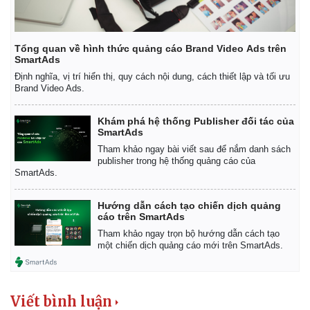
Tổng quan về hình thức quảng cáo Brand Video Ads trên
SmartAds
Định nghĩa, vị trí hiển thị, quy cách nội dung, cách thiết lập và tối ưu
Brand Video Ads.
Khám phá hệ thống Publisher đối tác của
SmartAds
Tham khảo ngay bài viết sau để nắm danh sách
publisher trong hệ thống quảng cáo của
SmartAds.
Hướng dẫn cách tạo chiến dịch quảng
cáo trên SmartAds
Tham khảo ngay trọn bộ hướng dẫn cách tạo
Kinh tế
Thị trường
một chiến dịch quảng cáo mới trên SmartAds.
Bất động sản
Giá vàng
Khởi nghiệp
Tiêu dùng
Tỷ giá
Viết bình luận
Chứng khoán