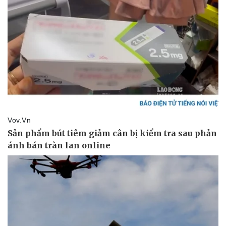
Vụ án
Vũ khí
Tin nóng
Việt Nam
Tư vấn luật
Phân tích