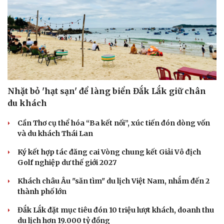
Hạt giống tâm hồn
Nhặt bỏ 'hạt sạn' để làng biển Đắk Lắk giữ chân
du khách
Cần Thơ cụ thể hóa “Ba kết nối”, xúc tiến đón dòng vốn
và du khách Thái Lan
Ký kết hợp tác đăng cai Vòng chung kết Giải Vô địch
Golf nghiệp dư thế giới 2027
Khách châu Âu "săn tìm" du lịch Việt Nam, nhắm đến 2
thành phố lớn
Đắk Lắk đặt mục tiêu đón 10 triệu lượt khách, doanh thu
du lịch hơn 19.000 tỷ đồng