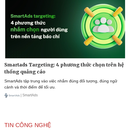
Doanh nghiệp
Công nghệ
Thông tin doanh nghiệp
Sành điệu
Doanh nghiệp 24h
Tin Công nghệ
Doanh nhân
Trải nghiệm
Vì cộng đồng
Chuyển đổi số
Smartads Targeting: 4 phương thức chọn trên hệ
thống quảng cáo
SmartAds tập trung vào việc nhắm đúng đối tượng, đúng ngữ
cảnh và thời điểm để tối ưu.
| SmartAds
TIN CÔNG NGHỆ