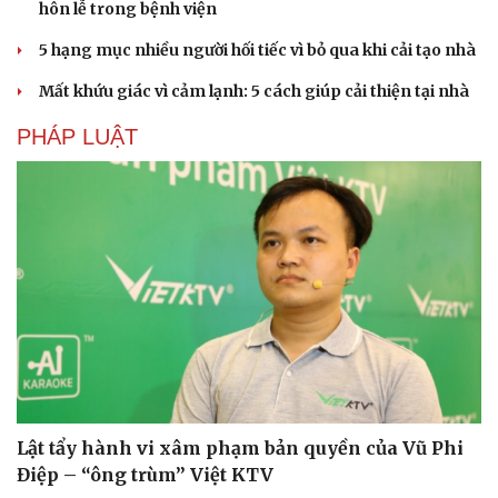
hôn lễ trong bệnh viện
5 hạng mục nhiều người hối tiếc vì bỏ qua khi cải tạo nhà
Mất khứu giác vì cảm lạnh: 5 cách giúp cải thiện tại nhà
PHÁP LUẬT
Lật tẩy hành vi xâm phạm bản quyền của Vũ Phi
Điệp – “ông trùm” Việt KTV
Cải chính