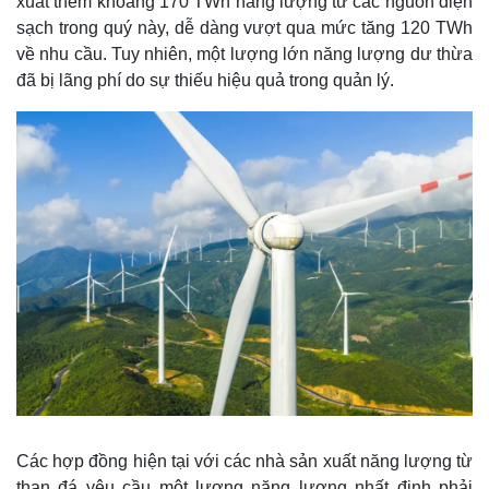
xuất thêm khoảng 170 TWh năng lượng từ các nguồn điện
sạch trong quý này, dễ dàng vượt qua mức tăng 120 TWh
về nhu cầu. Tuy nhiên, một lượng lớn năng lượng dư thừa
đã bị lãng phí do sự thiếu hiệu quả trong quản lý.
Thế giới
Multimedia
Quan sát
Video
Cuộc sống đó đây
Ảnh
Hồ sơ
E-Magazine
Infographic
Các hợp đồng hiện tại với các nhà sản xuất năng lượng từ
than đá yêu cầu một lượng năng lượng nhất định phải