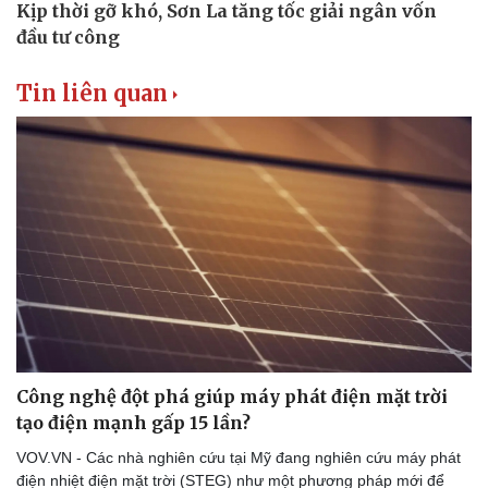
Thể thao
Ô tô - Xe máy
Bóng đá
Ô tô
Lịch thi đấu bóng đá
Xe máy
Tin liên quan
Thế giới thể thao
Tư vấn
eSports
Hậu trường
Công nghệ đột phá giúp máy phát điện mặt trời
tạo điện mạnh gấp 15 lần?
VOV.VN - Các nhà nghiên cứu tại Mỹ đang nghiên cứu máy phát
điện nhiệt điện mặt trời (STEG) như một phương pháp mới để