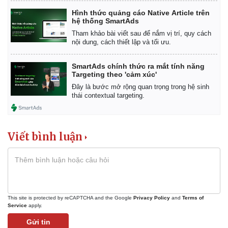
Giá cà phê
Hình thức quảng cáo Native Article trên
hệ thống SmartAds
Tham khảo bài viết sau để nắm vị trí, quy cách
nội dung, cách thiết lập và tối ưu.
SmartAds chính thức ra mắt tính năng
Targeting theo 'cảm xúc'
Đây là bước mở rộng quan trọng trong hệ sinh
thái contextual targeting.
Viết bình luận
This site is protected by reCAPTCHA and the Google
Privacy Policy
and
Terms of
Service
apply.
Gửi tin