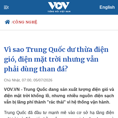
English
CÔNG NGHỆ
/
Vì sao Trung Quốc dư thừa điện
Chính trị
Xã hội
Đảng
Tin 24h
gió, điện mặt trời nhưng vẫn
Tổ chức nhân sự
Dự báo thời tiết
phải dùng than đá?
Quốc hội
Giáo dục
Nhận diện sự thật
Dấu ấn VOV
Việc làm
Chủ Nhật, 07:00, 05/07/2026
Biển đảo
VOV.VN - Trung Quốc đang sản xuất lượng điện gió và
điện mặt trời khổng lồ, nhưng nhiều nguồn điện sạch
vẫn bị lãng phí thành "rác thải" vì hệ thống vận hành.
Trung Quốc đã đầu tư mạnh mẽ vào cơ sở hạ tầng điện