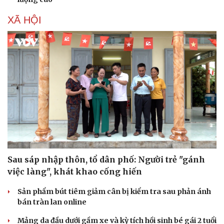
XÃ HỘI
Văn hóa
Giải trí
Sau sáp nhập thôn, tổ dân phố: Người trẻ "gánh
Sân khấu - Điện ảnh
Nghệ sĩ
việc làng", khát khao cống hiến
Văn học
Thời trang
Âm nhạc
Sao Việt
Sản phẩm bút tiêm giảm cân bị kiểm tra sau phản ánh
Di sản
bán tràn lan online
Mảng da đầu dưới gầm xe và kỳ tích hồi sinh bé gái 2 tuổi