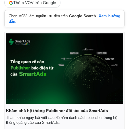
Thêm VOV trên Google
Chọn VOV làm nguồn ưu tiên trên
Google Search
.
Xem hướng
dẫn.
Kinh tế
Thị trường
Bất động sản
Giá vàng
Khám phá hệ thống Publisher đối tác của SmartAds
Khởi nghiệp
Tiêu dùng
Tham khảo ngay bài viết sau để nắm danh sách publisher trong hệ
Tỷ giá
thống quảng cáo của SmartAds.
Chứng khoán