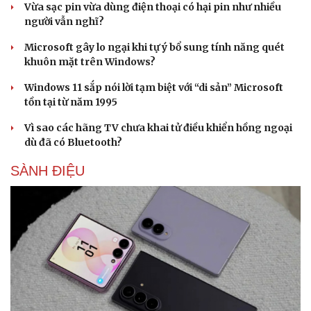
Vừa sạc pin vừa dùng điện thoại có hại pin như nhiều
người vẫn nghĩ?
Microsoft gây lo ngại khi tự ý bổ sung tính năng quét
khuôn mặt trên Windows?
Windows 11 sắp nói lời tạm biệt với “di sản” Microsoft
tồn tại từ năm 1995
Sức khỏe
Đời sống
Dinh dưỡng - món ngon
Nhà đẹp
Vì sao các hãng TV chưa khai tử điều khiển hồng ngoại
Cây thuốc
Blog
dù đã có Bluetooth?
Sản phụ khoa
Tình yêu - Gia đình
Nhi khoa
SÀNH ĐIỆU
Nam khoa
Làm đẹp - giảm cân
Phòng mạch online
Ăn sạch sống khỏe