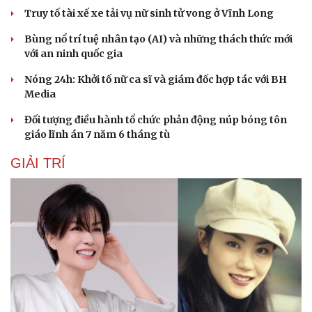
Truy tố tài xế xe tải vụ nữ sinh tử vong ở Vĩnh Long
Bùng nổ trí tuệ nhân tạo (AI) và những thách thức mới
với an ninh quốc gia
Nóng 24h: Khởi tố nữ ca sĩ và giám đốc hợp tác với BH
Media
Đối tượng điều hành tổ chức phản động núp bóng tôn
giáo lĩnh án 7 năm 6 tháng tù
GIẢI TRÍ