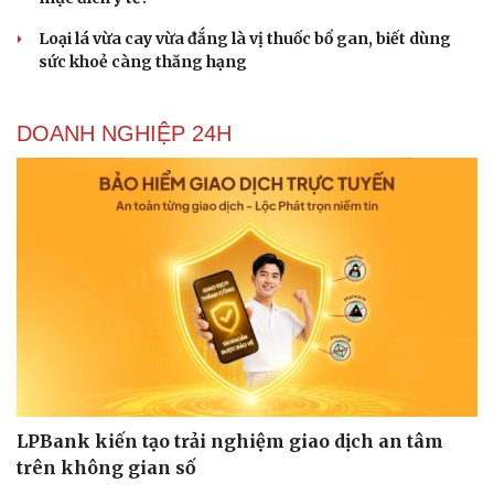
Tư vấn
Câu chuyện thời sự
Săn Tour
Đọc truyện đêm khuya
Loại lá vừa cay vừa đắng là vị thuốc bổ gan, biết dùng
check-in
Cửa sổ tình yêu
sức khoẻ càng thăng hạng
Kể chuyện cho bé
Hạt giống tâm hồn
DOANH NGHIỆP 24H
LPBank kiến tạo trải nghiệm giao dịch an tâm
trên không gian số