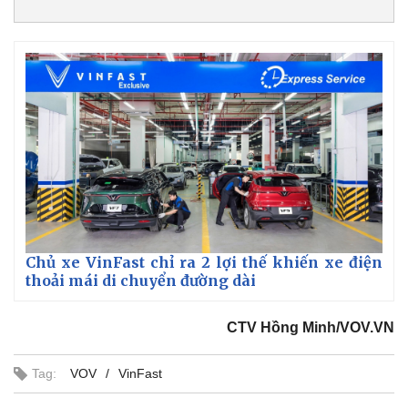
Chứng khoán
Giá cà phê
Chủ xe VinFast chỉ ra 2 lợi thế khiến xe điện
thoải mái di chuyển đường dài
CTV Hồng Minh/VOV.VN
Tag:
VOV
VinFast