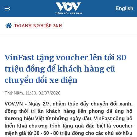
English
DOANH NGHIỆP 24H
/
VinFast tặng voucher lên tới 80
Chính trị
Xã hội
Đảng
Tin 24h
triệu đồng để khách hàng cũ
Tổ chức nhân sự
Dự báo thời tiết
chuyển đổi xe điện
Quốc hội
Giáo dục
Nhận diện sự thật
Dấu ấn VOV
Việc làm
Thứ Năm, 11:30, 02/07/2026
Biển đảo
VOV.VN - Ngày 2/7, nhằm thúc đẩy chuyển đổi xanh,
đồng thời tri ân khách hàng tiên phong đã ủng hộ
thương hiệu Việt từ những ngày đầu, VinFast công bố
triển khai chương trình tặng quà đặc biệt là voucher
mệnh giá từ 30 - 60 - 80 triệu đồng cho các chủ sở hữu