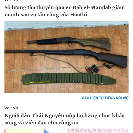
Thể thao
Ô tô - Xe máy
Bóng đá
Ô tô
Lịch thi đấu bóng đá
Xe máy
Thế giới thể thao
Tư vấn
eSports
Hậu trường