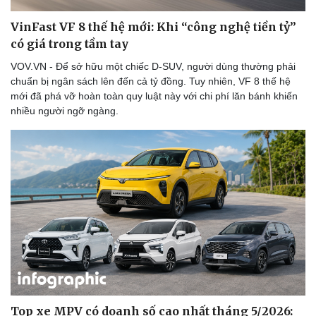
VinFast VF 8 thế hệ mới: Khi “công nghệ tiền tỷ”
có giá trong tầm tay
VOV.VN - Để sở hữu một chiếc D-SUV, người dùng thường phải
chuẩn bị ngân sách lên đến cả tỷ đồng. Tuy nhiên, VF 8 thế hệ
mới đã phá vỡ hoàn toàn quy luật này với chi phí lăn bánh khiến
nhiều người ngỡ ngàng.
Sức khỏe
Đời sống
Dinh dưỡng - món ngon
Nhà đẹp
Cây thuốc
Blog
Sản phụ khoa
Tình yêu - Gia đình
Nhi khoa
Nam khoa
Làm đẹp - giảm cân
Phòng mạch online
Ăn sạch sống khỏe
Top xe MPV có doanh số cao nhất tháng 5/2026: