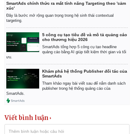
SmartAds chính thức ra mắt tính năng Targeting theo 'cảm
xúc'
Đây là bước mở rộng quan trọng trong hệ sinh thái contextual
targeting.
5 công cụ tạo tiêu đề và mô tả quảng cáo
cho thương hiệu 2026
SmartAds tổng hợp 5 công cụ tạo headline
quảng cáo bằng AI giúp tiết kiệm thời gian và tối
ưu.
Pháp luật
Quân sự - Quốc phòng
Khám phá hệ thống Publisher đối tác của
SmartAds
Vụ án
Vũ khí
Tin nóng
Việt Nam
Tham khảo ngay bài viết sau để nắm danh sách
publisher trong hệ thống quảng cáo của
Tư vấn luật
Phân tích
SmartAds.
Viết bình luận