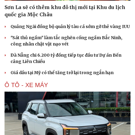
Sơn La sẽ có thêm khu đô thị mới tại Khu du lịch
quốc gia Mộc Châu
Quảng Ngãi đồng bộ quản lý tàu cá sớm gỡ thẻ vàng IUU
"Sát thủ ngầm" làm tắc nghẽn cống ngầm Bắc Ninh,
Văn hóa
Giải trí
công nhân chật vật nạo vét
Sân khấu - Điện ảnh
Nghệ sĩ
Văn học
Thời trang
Đà Nẵng chi 6.200 tỷ đồng tiếp tục đầu tư Dự án Bến
Âm nhạc
Sao Việt
cảng Liên Chiểu
Di sản
Giá dầu tại Mỹ có thể tăng trở lại trong ngắn hạn
Ô TÔ - XE MÁY