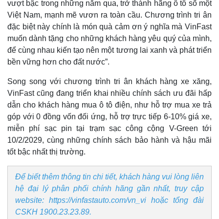
vượt bậc trong những năm qua, trở thành hãng ô tô số một
Việt Nam, mạnh mẽ vươn ra toàn cầu. Chương trình tri ân
đặc biệt này chính là món quà cảm ơn ý nghĩa mà VinFast
muốn dành tặng cho những khách hàng yêu quý của mình,
để cùng nhau kiến tạo nên một tương lai xanh và phát triển
bền vững hơn cho đất nước”.
Song song với chương trình tri ân khách hàng xe xăng,
VinFast cũng đang triển khai nhiều chính sách ưu đãi hấp
dẫn cho khách hàng mua ô tô điện, như hỗ trợ mua xe trả
góp với 0 đồng vốn đối ứng, hỗ trợ trực tiếp 6-10% giá xe,
miễn phí sạc pin tại trạm sạc công cộng V-Green tới
10/2/2029, cùng những chính sách bảo hành và hậu mãi
tốt bậc nhất thị trường.
Để biết thêm thông tin chi tiết, khách hàng vui lòng liên
Kinh tế
Thị trường
hệ đại lý phân phối chính hãng gần nhất, truy cập
Bất động sản
Giá vàng
website: https://vinfastauto.com/vn_vi hoặc tổng đài
Khởi nghiệp
Tiêu dùng
CSKH 1900.23.23.89.
Tỷ giá