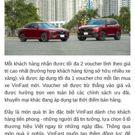
Thế giới
Multimedia
Quan sát
Video
Cuộc sống đó đây
Ảnh
Hồ sơ
E-Magazine
Infographic
Mỗi khách hàng nhận được tối đa 2 voucher tính theo giá
trị cao nhất (trường hợp khách hàng từng sở hữu nhiều xe
xăng); và được áp dụng tối đa 1 voucher cho mỗi lần mua
xe VinFast mới. Voucher sẽ được trừ thẳng vào giá và
được hưởng trọn vẹn toàn bộ các chính sách ưu đãi,
khuyến mại khác đang áp dụng tại thời điểm bán hàng.
Đây là món quà tri ân đặc biệt VinFast dành cho khách
hàng tiên phong - những người đã tin tưởng, lựa chọn ô tô
thương hiệu Việt ngay từ những ngày đầu. Thông qua
món quà ý nghĩa, VinFast muốn tạo thêm động lực để