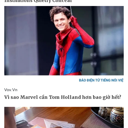
Pháp luật
Quân sự - Quốc phòng
Vụ án
Vũ khí
Tin nóng
Việt Nam
Tư vấn luật
Phân tích