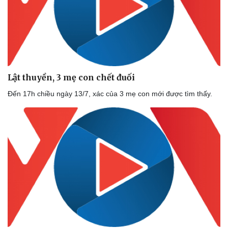
Lật thuyền, 3 mẹ con chết đuối
Đến 17h chiều ngày 13/7, xác của 3 mẹ con mới được tìm thấy.
Thể thao
Ô tô - Xe máy
Bóng đá
Ô tô
Lịch thi đấu bóng đá
Xe máy
Thế giới thể thao
Tư vấn
eSports
Hậu trường