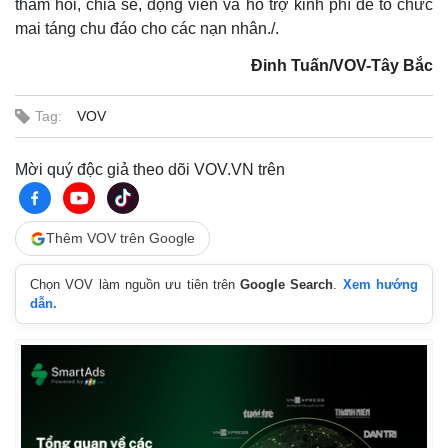
thăm hỏi, chia sẻ, động viên và hỗ trợ kinh phí để tổ chức
mai táng chu đáo cho các nạn nhân./.
Đinh Tuấn/VOV-Tây Bắc
Tag:
VOV
Mời quý độc giả theo dõi VOV.VN trên
Thêm VOV trên Google
Chọn VOV làm nguồn ưu tiên trên
Google Search
.
Xem hướng
dẫn.