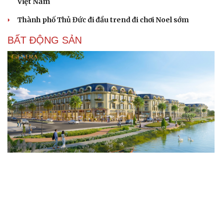
Việt Nam
Thành phố Thủ Đức đi đầu trend đi chơi Noel sớm
BẤT ĐỘNG SẢN
Genera by The Solia: Tâm điểm đón xu hướng
dịch chuyển cư dân từ trung tâm
Mục tiêu 114 dự án: Hà Nội sẽ tháo gỡ điểm nghẽn nhà ở
xã hội ra sao?