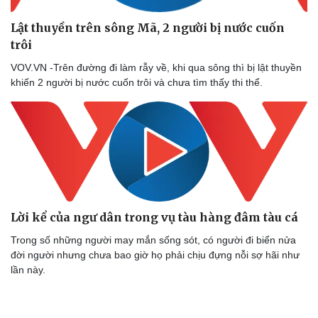
Doanh nghiệp
Công nghệ
Lật thuyền trên sông Mã, 2 người bị nước cuốn
Thông tin doanh nghiệp
Sành điệu
trôi
Doanh nghiệp 24h
Tin Công nghệ
Doanh nhân
Trải nghiệm
VOV.VN -Trên đường đi làm rẫy về, khi qua sông thì bị lật thuyền
Vì cộng đồng
Chuyển đổi số
khiến 2 người bị nước cuốn trôi và chưa tìm thấy thi thể.
Lời kể của ngư dân trong vụ tàu hàng đâm tàu cá
Trong số những người may mắn sống sót, có người đi biển nửa
đời người nhưng chưa bao giờ họ phải chịu đựng nỗi sợ hãi như
lần này.