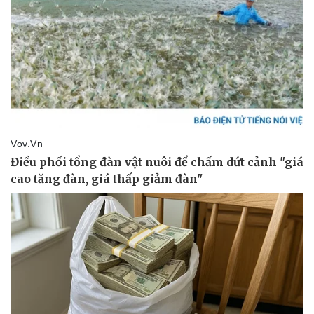
Kinh tế
Thị trường
Bất động sản
Giá vàng
Khởi nghiệp
Tiêu dùng
Tỷ giá
Chứng khoán
Giá cà phê