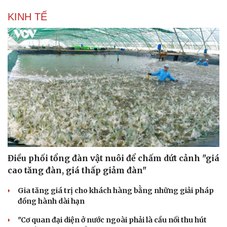
KINH TẾ
Sức khỏe
Đời sống
Dinh dưỡng - món ngon
Nhà đẹp
Cây thuốc
Blog
Điều phối tổng đàn vật nuôi để chấm dứt cảnh "giá
Sản phụ khoa
Tình yêu - Gia đình
cao tăng đàn, giá thấp giảm đàn"
Nhi khoa
Nam khoa
Gia tăng giá trị cho khách hàng bằng những giải pháp
Làm đẹp - giảm cân
đồng hành dài hạn
Phòng mạch online
Ăn sạch sống khỏe
"Cơ quan đại diện ở nước ngoài phải là cầu nối thu hút