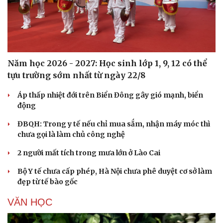
Văn hóa
Giải trí
Năm học 2026 - 2027: Học sinh lớp 1, 9, 12 có thể
Sân khấu - Điện ảnh
Nghệ sĩ
tựu trường sớm nhất từ ngày 22/8
Văn học
Thời trang
Âm nhạc
Sao Việt
Áp thấp nhiệt đới trên Biển Đông gây gió mạnh, biển
Di sản
động
ĐBQH: Trong y tế nếu chỉ mua sắm, nhận máy móc thì
chưa gọi là làm chủ công nghệ
2 người mất tích trong mưa lớn ở Lào Cai
Bộ Y tế chưa cấp phép, Hà Nội chưa phê duyệt cơ sở làm
đẹp từ tế bào gốc
VĂN HỌC