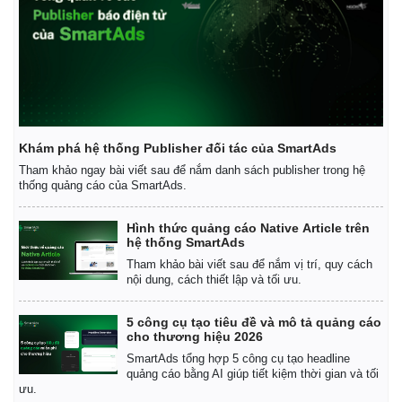
Thế giới
Multimedia
Quan sát
Video
Cuộc sống đó đây
Ảnh
Hồ sơ
E-Magazine
Infographic
Khám phá hệ thống Publisher đối tác của SmartAds
Tham khảo ngay bài viết sau để nắm danh sách publisher trong hệ
thống quảng cáo của SmartAds.
Hình thức quảng cáo Native Article trên
hệ thống SmartAds
Tham khảo bài viết sau để nắm vị trí, quy cách
nội dung, cách thiết lập và tối ưu.
5 công cụ tạo tiêu đề và mô tả quảng cáo
cho thương hiệu 2026
SmartAds tổng hợp 5 công cụ tạo headline
quảng cáo bằng AI giúp tiết kiệm thời gian và tối
ưu.