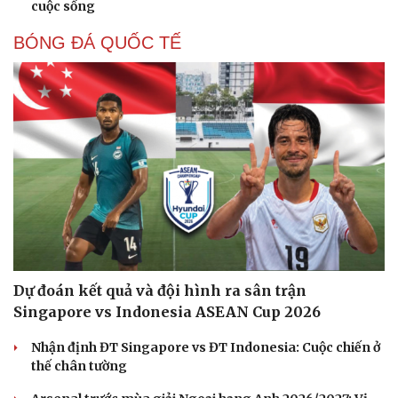
cuộc sống
BÓNG ĐÁ QUỐC TẾ
Dự đoán kết quả và đội hình ra sân trận
Du lịch
Podcast
Singapore vs Indonesia ASEAN Cup 2026
Tư vấn
Câu chuyện thời sự
Săn Tour
Đọc truyện đêm khuya
Nhận định ĐT Singapore vs ĐT Indonesia: Cuộc chiến ở
check-in
Cửa sổ tình yêu
thế chân tường
Kể chuyện cho bé
Hạt giống tâm hồn