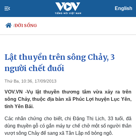
English
ĐỜI SỐNG
/
Lật thuyền trên sông Chảy, 3
Chính trị
Xã hội
Đảng
Tin 24h
người chết đuối
Tổ chức nhân sự
Dự báo thời tiết
Quốc hội
Giáo dục
Thứ Ba, 10:36, 17/09/2013
Nhận diện sự thật
Dấu ấn VOV
Việc làm
VOV.VN -Vụ lật thuyền thương tâm vừa xảy ra trên
Biển đảo
sông Chảy, thuộc địa bàn xã Phúc Lợi huyện Lục Yên,
tỉnh Yên Bái.
Các nhân chứng cho biết, chị Đặng Thị Lịch, 33 tuổi, đã
dùng thuyền gỗ có gắn máy tự chế chở một số người thân
vượt sông Chảy để sang xã Tân Lập nổ bỏng ngô.