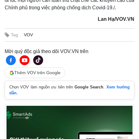
là lúc mọi người cần tuân thủ chặt chẽ các khuyến cáo của
Pháp luật
Quân sự - Quốc phòng
Chính phủ trong việc phòng chống dịch Covid-19./.
Vụ án
Vũ khí
Tin nóng
Việt Nam
Lan Hạ/VOV.VN
Tư vấn luật
Phân tích
Tag:
VOV
Mời quý độc giả theo dõi VOV.VN trên
Thêm VOV trên Google
Chọn VOV làm nguồn ưu tiên trên
Google Search
.
Xem hướng
dẫn.