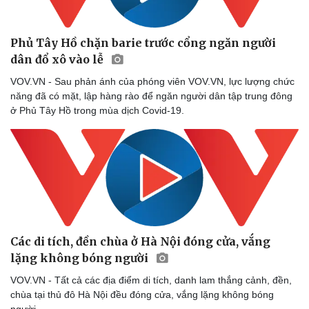
Phủ Tây Hồ chặn barie trước cổng ngăn người
dân đổ xô vào lễ
VOV.VN - Sau phản ánh của phóng viên VOV.VN, lực lượng chức
năng đã có mặt, lập hàng rào để ngăn người dân tập trung đông
ở Phủ Tây Hồ trong mùa dịch Covid-19.
Sức khỏe
Đời sống
Dinh dưỡng - món ngon
Nhà đẹp
Cây thuốc
Blog
Sản phụ khoa
Tình yêu - Gia đình
Nhi khoa
Nam khoa
Các di tích, đền chùa ở Hà Nội đóng cửa, vắng
Làm đẹp - giảm cân
lặng không bóng người
Phòng mạch online
Ăn sạch sống khỏe
VOV.VN - Tất cả các địa điểm di tích, danh lam thắng cảnh, đền,
chùa tại thủ đô Hà Nội đều đóng cửa, vắng lặng không bóng
người.