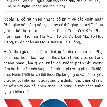
của dịch Covid-19, người dân vẫn chen chúc đến lễ Phủ Tây
Hồ, nhiều người không đeo khẩu trang.
Ngoài ra, có rất nhiều những bộ phim về các chân nhân
Phật giáo nổi tiếng trên youtube có thể giúp người Phật tử
giải trí kết hợp học hỏi, như: Phim Cuộc đời Đức Phật,
Trăm năm Thiền sư Hư Vân, Tổ Bồ Đề Đạt Ma, Tổ Huệ
Năng, Bước chân an lạc, Xuân Hạ Thu Đông, ..
Hoặc đơn giản, như là rửa bát, quét nhà, nấu cơm ... Phật
tử tại gia hoàn toàn có thể thực tập những việc đó trong
chánh niệm (làm gì ghi nhận đó, không phán xét, không
làm hai ba việc một lúc) ... là những phương pháp rất hiệu
quả. Hoặc Phật tử có thể thực tập lắng nghe và nói lời yêu
thương với những người trong gia đình, hoặc thậm chí nói
chuyện với cây cỏ, chim chóc. Đó cũng là một cách thiền
tại gia hiệu quả.