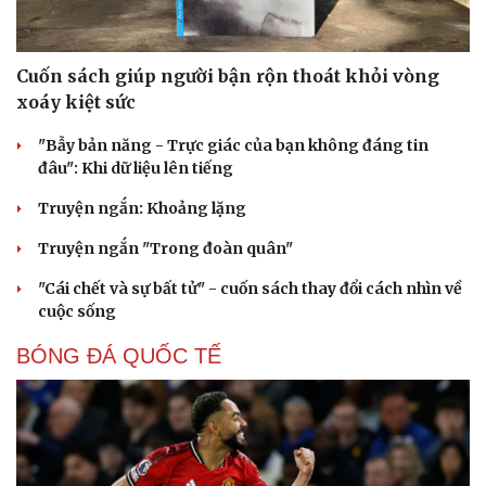
Cuốn sách giúp người bận rộn thoát khỏi vòng
Cải chính
xoáy kiệt sức
"Bẫy bản năng - Trực giác của bạn không đáng tin
đâu": Khi dữ liệu lên tiếng
Truyện ngắn: Khoảng lặng
Truyện ngắn "Trong đoàn quân"
"Cái chết và sự bất tử" - cuốn sách thay đổi cách nhìn về
cuộc sống
BÓNG ĐÁ QUỐC TẾ