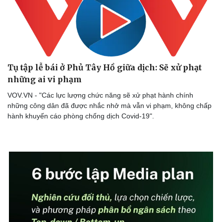
Tụ tập lễ bái ở Phủ Tây Hồ giữa dịch: Sẽ xử phạt
những ai vi phạm
VOV.VN - "Các lực lượng chức năng sẽ xử phạt hành chính
những công dân đã được nhắc nhở mà vẫn vi phạm, không chấp
Văn hóa
Giải trí
hành khuyến cáo phòng chống dịch Covid-19".
Sân khấu - Điện ảnh
Nghệ sĩ
Văn học
Thời trang
Âm nhạc
Sao Việt
Di sản