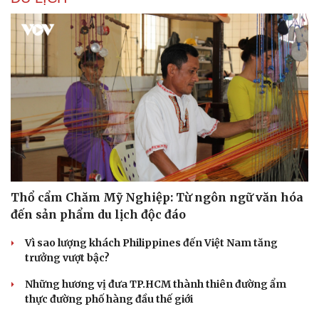
Du lịch
Podcast
Tư vấn
Câu chuyện thời sự
Săn Tour
Đọc truyện đêm khuya
check-in
Cửa sổ tình yêu
Kể chuyện cho bé
Hạt giống tâm hồn
Thổ cẩm Chăm Mỹ Nghiệp: Từ ngôn ngữ văn hóa
đến sản phẩm du lịch độc đáo
Vì sao lượng khách Philippines đến Việt Nam tăng
trưởng vượt bậc?
Những hương vị đưa TP.HCM thành thiên đường ẩm
thực đường phố hàng đầu thế giới