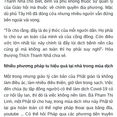
Thanh Nhã cho biết, đình và phủ không thuộc sự quản lý
của Giáo hội mà thuộc về chính quyền địa phương. Mặc
dù phủ Tây Hồ đã đóng cửa nhưng nhiều người vẫn đứng
bên ngoài vái vọng.
“Tôi cho rằng, đây là do ý thức của mỗi người dân. Họ phải
lo cho sự an toàn của mình và của cộng đồng. Còn điều
ước lớn nhất lúc này chính là đẩy lùi dịch bệnh nên cầu
cúng gì mà không an toàn thì họ phải suy nghĩ”- Hòa
thượng Thích Thanh Nhã chia sẻ.
Nhiều phương pháp tu hiệu quả tại nhà trong mùa dịch
Một trong nhưng giáo lý căn bản của Phật giáo là không
làm điều ác, làm nhiều điều thiện, giữ tâm trong sạch. Việc
đến chùa (tụ tập đông người) có thể làm dịch Covid-19 có
cơ hội lây lan, thì đó là việc không nên làm. Bà Phạm Thị
Linh, một Phật tử cho hay, trong mùa dịch như này Phật tử
tại gia hoàn toàn có thể nghe pháp thoại qua băng đĩa,
youtube ... Có thể hỏi Pháp qua các phương tiện truyền