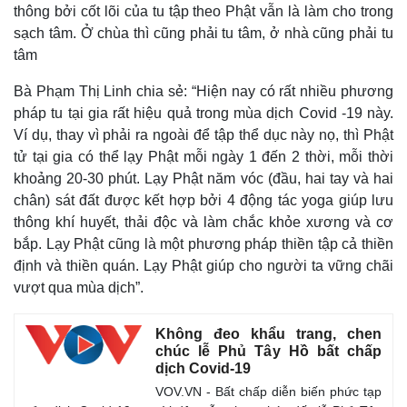
thông bởi cốt lõi của tu tập theo Phật vẫn là làm cho trong
sạch tâm. Ở chùa thì cũng phải tu tâm, ở nhà cũng phải tu
tâm
Kinh tế
Thị trường
Bất động sản
Giá vàng
Bà Phạm Thị Linh chia sẻ: “Hiện nay có rất nhiều phương
Khởi nghiệp
Tiêu dùng
pháp tu tại gia rất hiệu quả trong mùa dịch Covid -19 này.
Tỷ giá
Ví dụ, thay vì phải ra ngoài để tập thể dục này nọ, thì Phật
Chứng khoán
tử tại gia có thể lạy Phật mỗi ngày 1 đến 2 thời, mỗi thời
Giá cà phê
khoảng 20-30 phút. Lạy Phật năm vóc (đầu, hai tay và hai
chân) sát đất được kết hợp bởi 4 động tác yoga giúp lưu
thông khí huyết, thải độc và làm chắc khỏe xương và cơ
bắp. Lạy Phật cũng là một phương pháp thiền tập cả thiền
định và thiền quán. Lạy Phật giúp cho người ta vững chãi
vượt qua mùa dịch”.
Không đeo khẩu trang, chen
chúc lễ Phủ Tây Hồ bất chấp
dịch Covid-19
VOV.VN - Bất chấp diễn biến phức tạp