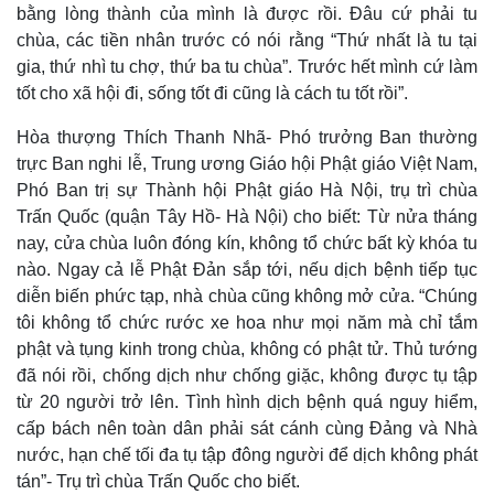
bằng lòng thành của mình là được rồi. Đâu cứ phải tu
chùa, các tiền nhân trước có nói rằng “Thứ nhất là tu tại
gia, thứ nhì tu chợ, thứ ba tu chùa”. Trước hết mình cứ làm
tốt cho xã hội đi, sống tốt đi cũng là cách tu tốt rồi”.
Hòa thượng Thích Thanh Nhã- Phó trưởng Ban thường
trực Ban nghi lễ, Trung ương Giáo hội Phật giáo Việt Nam,
Thế giới
Multimedia
Phó Ban trị sự Thành hội Phật giáo Hà Nội, trụ trì chùa
Quan sát
Video
Trấn Quốc (quận Tây Hồ- Hà Nội) cho biết: Từ nửa tháng
Cuộc sống đó đây
Ảnh
Hồ sơ
E-Magazine
nay, cửa chùa luôn đóng kín, không tổ chức bất kỳ khóa tu
Infographic
nào. Ngay cả lễ Phật Đản sắp tới, nếu dịch bệnh tiếp tục
diễn biến phức tạp, nhà chùa cũng không mở cửa. “Chúng
tôi không tổ chức rước xe hoa như mọi năm mà chỉ tắm
phật và tụng kinh trong chùa, không có phật tử. Thủ tướng
đã nói rồi, chống dịch như chống giặc, không được tụ tập
từ 20 người trở lên. Tình hình dịch bệnh quá nguy hiểm,
cấp bách nên toàn dân phải sát cánh cùng Đảng và Nhà
nước, hạn chế tối đa tụ tập đông người để dịch không phát
tán”- Trụ trì chùa Trấn Quốc cho biết.