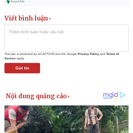
Viết bình luận
This site is protected by reCAPTCHA and the Google
Privacy Policy
and
Terms of
Service
apply.
Gửi tin
Thể thao
Ô tô - Xe máy
Bóng đá
Ô tô
Lịch thi đấu bóng đá
Xe máy
Thế giới thể thao
Tư vấn