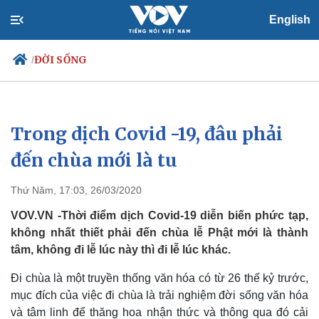
English
ĐỜI SỐNG
/
Trong dịch Covid -19, đâu phải
Chính trị
Xã hội
Đảng
Tin 24h
đến chùa mới là tu
Tổ chức nhân sự
Dự báo thời tiết
Quốc hội
Giáo dục
Thứ Năm, 17:03, 26/03/2020
Nhận diện sự thật
Dấu ấn VOV
Việc làm
VOV.VN -Thời điểm dịch Covid-19 diễn biến phức tạp,
Biển đảo
không nhất thiết phải đến chùa lễ Phật mới là thành
tâm, không đi lễ lúc này thì đi lễ lúc khác.
Đi chùa là một truyền thống văn hóa có từ 26 thế kỷ trước,
mục đích của việc đi chùa là trải nghiệm đời sống văn hóa
và tâm linh để thăng hoa nhận thức và thông qua đó cải