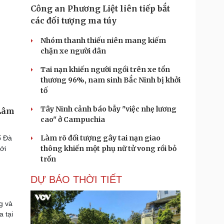
Công an Phương Liệt liên tiếp bắt
các đối tượng ma túy
Nhóm thanh thiếu niên mang kiếm
chặn xe người dân
Tai nạn khiến người ngồi trên xe tổn
thương 96%, nam sinh Bắc Ninh bị khởi
tố
Tây Ninh cảnh báo bẫy "việc nhẹ lương
 Lâm
cao" ở Campuchia
Làm rõ đối tượng gây tai nạn giao
ố Đà
thông khiến một phụ nữ tử vong rồi bỏ
ới
trốn
DỰ BÁO THỜI TIẾT
g và
a tại