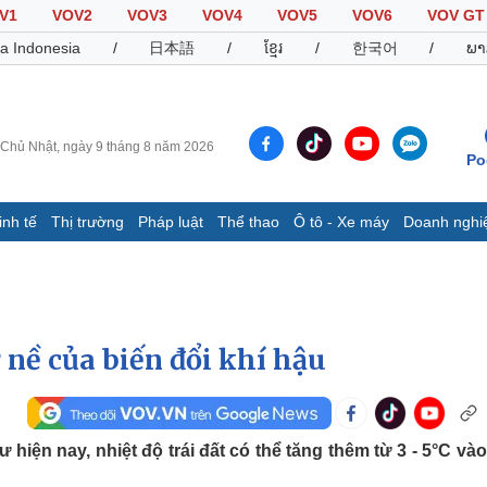
V1
VOV2
VOV3
VOV4
VOV5
VOV6
VOV GT
a Indonesia
/
日本語
/
ខ្មែរ
/
한국어
/
ພາ
Chủ Nhật, ngày 9 tháng 8 năm 2026
Po
inh tế
Thị trường
Pháp luật
Thể thao
Ô tô - Xe máy
Doanh nghi
Thế giới
Multimedia
K
Quan sát
Video
B
Cuộc sống đó đây
Ảnh
K
Hồ sơ
E-Magazine
nề của biến đổi khí hậu
Infographic
Thể thao
Ô tô - Xe máy
D
 hiện nay, nhiệt độ trái đất có thể tăng thêm từ 3 - 5°C và
Bóng đá
Ô tô
T