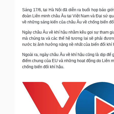
Tin nóng
Việt Nam
Tư vấn luật
Phân tích
Sáng 17/6, tại Hà Nội đã diễn ra buổi họp báo giớ
đoàn Liên minh châu Âu tại Việt Nam và Đại sứ qu
về những sáng kiến của châu Âu về chống biến đổi
Sức khỏe
Đời sống
Ngày châu Âu về khí hậu nhằm kêu gọi sự tham gi
Dinh dưỡng - món ngon
Nhà đẹp
mà chúng ta và các thế hệ tương lai sẽ phải đươn
Cây thuốc
Blog
nước bị ảnh hưởng nặng nề nhất của biến đổi khí 
Sản phụ khoa
Tình yêu - Gia đình
Nhi khoa
Ngoài ra, ngày châu Âu về khí hậu cũng là dịp để 
Nam khoa
điểm chung của EU và những hoạt động do Liên mi
Làm đẹp - giảm cân
Phòng mạch online
chống biến đổi khí hậu.
Ăn sạch sống khỏe
Cải chính