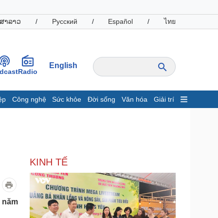
ສາລາວ
/
Русский
/
Español
/
ไทย
English
dcast
Radio
ệp
Công nghệ
Sức khỏe
Đời sống
Văn hóa
Giải trí
inh tế
Thị trường
ất động sản
Giá vàng
hởi nghiệp
Tiêu dùng
Tỷ giá
KINH TẾ
Chứng khoán
Giá cà phê
oanh nghiệp
Công nghệ
o năm
hông tin doanh nghiệp
Sành điệu