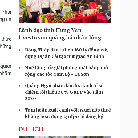
Doanh nghiệp 24h
Tin Công nghệ
Doanh nhân
Trải nghiệm
o Phái
ì cộng đồng
Chuyển đổi số
g tin
Lãnh đạo tỉnh Hưng Yên
u lịch
Podcast
livestream quảng bá nhãn lồng
 thức
Tư vấn
Câu chuyện thời sự
những
Săn Tour
Đọc truyện đêm khuya
Đồng Tháp đầu tư hơn 160 tỷ đồng xây
heck-in
Cửa sổ tình yêu
dựng Dự án Cải tạo nút giao An Bình
Kể chuyện cho bé
, quan
Huế tăng tốc giải phóng mặt bằng mở
Hạt giống tâm hồn
 nhằm
rộng cao tốc Cam Lộ - La Sơn
Quảng Ngãi phấn đấu đưa kinh tế số
chiếm tối thiểu 30% GRDP vào năm
2030
Tạm hoãn xuất cảnh với người nộp thuế
không hoạt động tại địa chỉ đăng ký
DU LỊCH