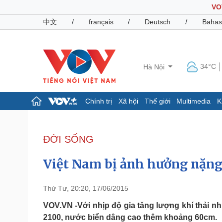
VO
中文
/
français
/
Deutsch
/
Bahas
34°C
Hà Nội
Chính trị
Xã hội
Thế giới
Multimedia
K
Chính trị
Xã hội
Đảng
Tin 24h
ĐỜI SỐNG
Tổ chức nhân sự
Dự báo thời tiết
Quốc hội
Giáo dục
Việt Nam bị ảnh hưởng nặng 
Nhận diện sự thật
Dấu ấn VOV
Việc làm
Biển đảo
Thứ Tư, 20:20, 17/06/2015
Pháp luật
Quân sự - Quốc phòng
VOV.VN -Với nhịp độ gia tăng lượng khí thải như
2100, nước biển dâng cao thêm khoảng 60cm.
Vụ án
Vũ khí