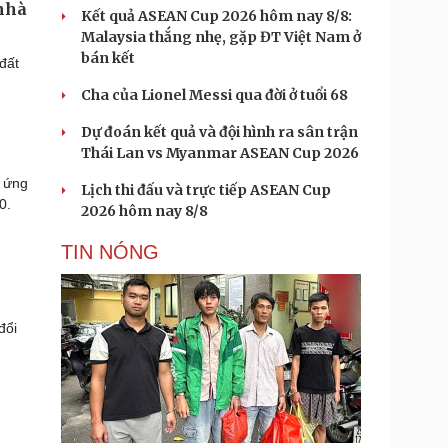
 nhà
Kết quả ASEAN Cup 2026 hôm nay 8/8:
Malaysia thắng nhẹ, gặp ĐT Việt Nam ở
bán kết
 đất
Cha của Lionel Messi qua đời ở tuổi 68
Dự đoán kết quả và đội hình ra sân trận
Thái Lan vs Myanmar ASEAN Cup 2026
u ứng
Lịch thi đấu và trực tiếp ASEAN Cup
10.
2026 hôm nay 8/8
TIN NÓNG
đổi