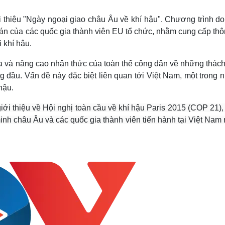
Lịch thi đấu bóng đá
Xe máy
Thế giới thể thao
Tư vấn
i thiệu "Ngày ngoại giao châu Âu về khí hậu". Chương trình d
eSports
V
án của các quốc gia thành viên EU tổ chức, nhằm cung cấp thôn
Hậu trường
 khí hậu.
Văn hóa
Giải trí
D
a và nâng cao nhận thức của toàn thể công dân về những thách
Sân khấu - Điện ảnh
Nghệ sĩ
g đầu. Vấn đề này đặc biệt liên quan tới Việt Nam, một trong 
Văn học
Thời trang
hậu.
Âm nhạc
Sao Việt
c
Di sản
giới thiệu về Hội nghị toàn cầu về khí hậu Paris 2015 (COP 21)
nh châu Âu và các quốc gia thành viên tiến hành tại Việt Nam