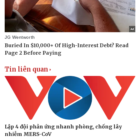
Tin liên quan
Lập 4 đội phản ứng nhanh phòng, chống lây
Thể thao
Ô tô - Xe máy
nhiễm MERS-CoV
Bóng đá
Ô tô