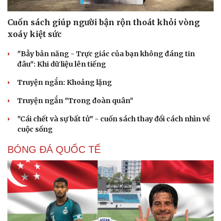
Cuốn sách giúp người bận rộn thoát khỏi vòng
xoáy kiệt sức
"Bẫy bản năng - Trực giác của bạn không đáng tin
đâu": Khi dữ liệu lên tiếng
Truyện ngắn: Khoảng lặng
Truyện ngắn "Trong đoàn quân"
"Cái chết và sự bất tử" - cuốn sách thay đổi cách nhìn về
cuộc sống
Du lịch
Podcast
Tư vấn
Câu chuyện thời sự
BÓNG ĐÁ QUỐC TẾ
Săn Tour
Đọc truyện đêm khuya
check-in
Cửa sổ tình yêu
Kể chuyện cho bé
Hạt giống tâm hồn