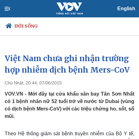
English
ĐỜI SỐNG
/
Việt Nam chưa ghi nhận trường
Chính trị
Xã hội
Đảng
Tin 24h
hợp nhiễm dịch bệnh Mers-CoV
Tổ chức nhân sự
Dự báo thời tiết
Quốc hội
Giáo dục
Chủ Nhật, 20:44, 07/06/2015
Nhận diện sự thật
Dấu ấn VOV
Việc làm
VOV.VN - Mới đây tại cửa khẩu sân bay Tân Sơn Nhất
Biển đảo
có 1 bệnh nhân nữ 52 tuổi trở về nước từ Dubai (vùng
có dịch bệnh Mers-CoV) với các triệu chứng ho, sốt, sổ
mũi.
Theo Hệ thống giám sát bệnh truyền nhiễm của Bộ Y tế,