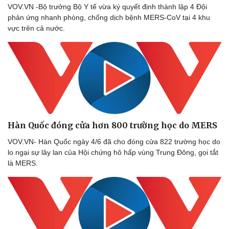
VOV.VN -Bộ trưởng Bộ Y tế vừa ký quyết định thành lập 4 Đội
Lịch thi đấu bóng đá
Xe máy
phản ứng nhanh phòng, chống dịch bệnh MERS-CoV tại 4 khu
Thế giới thể thao
Tư vấn
vực trên cả nước.
eSports
Hậu trường
Hàn Quốc đóng cửa hơn 800 trường học do MERS
VOV.VN- Hàn Quốc ngày 4/6 đã cho đóng cửa 822 trường học do
lo ngại sự lây lan của Hội chứng hô hấp vùng Trung Đông, gọi tắt
là MERS.