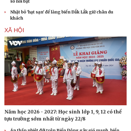
số nổi bật
Sân khấu - Điện ảnh
Nghệ sĩ
Nhặt bỏ 'hạt sạn' để làng biển Đắk Lắk giữ chân du
Văn học
Thời trang
khách
Âm nhạc
Sao Việt
Di sản
XÃ HỘI
Năm học 2026 - 2027: Học sinh lớp 1, 9, 12 có thể
tựu trường sớm nhất từ ngày 22/8
Áp thấp nhiệt đới trên Biển Đông gây gió mạnh, biển