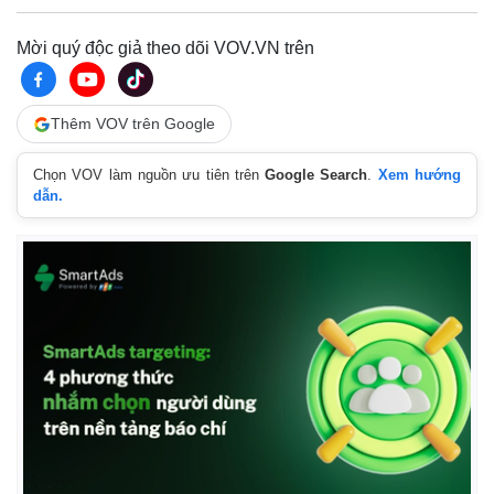
Mời quý độc giả theo dõi VOV.VN trên
Thế giới
Multimedia
Quan sát
Video
Cuộc sống đó đây
Ảnh
Thêm VOV trên Google
Hồ sơ
E-Magazine
Infographic
Chọn VOV làm nguồn ưu tiên trên
Google Search
.
Xem hướng
dẫn.