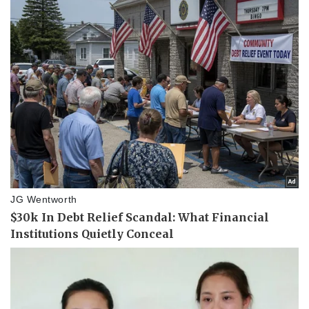
Pháp luật
Quân sự - Quốc phòng
Vụ án
Vũ khí
Tin nóng
Việt Nam
Tư vấn luật
Phân tích