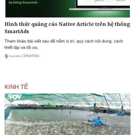
Hình thức quảng cáo Native Article trên hệ thống
Sức khỏe
Đời sống
SmartAds
Dinh dưỡng - món ngon
Nhà đẹp
Cây thuốc
Blog
Tham khảo bài viết sau để nắm vị trí, quy cách nội dung, cách
Sản phụ khoa
Tình yêu - Gia đình
thiết lập và tối ưu.
Nhi khoa
| SmartAds
Nam khoa
Làm đẹp - giảm cân
Phòng mạch online
Ăn sạch sống khỏe
KINH TẾ