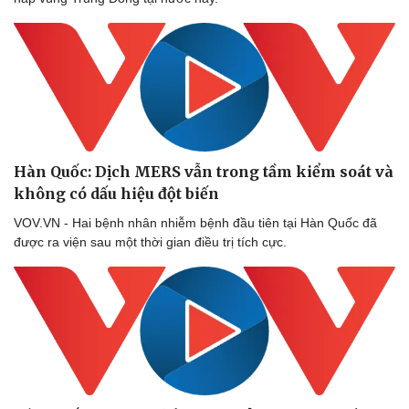
Hàn Quốc: Dịch MERS vẫn trong tầm kiểm soát và
không có dấu hiệu đột biến
VOV.VN - Hai bệnh nhân nhiễm bệnh đầu tiên tại Hàn Quốc đã
Doanh nghiệp
Công nghệ
được ra viện sau một thời gian điều trị tích cực.
Thông tin doanh nghiệp
Sành điệu
Doanh nghiệp 24h
Tin Công nghệ
Doanh nhân
Trải nghiệm
Vì cộng đồng
Chuyển đổi số