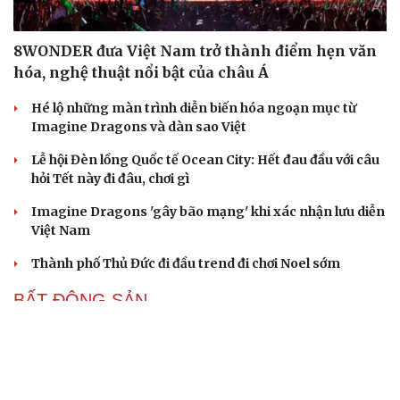
8WONDER đưa Việt Nam trở thành điểm hẹn văn
hóa, nghệ thuật nổi bật của châu Á
Hé lộ những màn trình diễn biến hóa ngoạn mục từ
Imagine Dragons và dàn sao Việt
Lễ hội Đèn lồng Quốc tế Ocean City: Hết đau đầu với câu
hỏi Tết này đi đâu, chơi gì
Imagine Dragons 'gây bão mạng' khi xác nhận lưu diễn
Việt Nam
Thành phố Thủ Đức đi đầu trend đi chơi Noel sớm
BẤT ĐỘNG SẢN