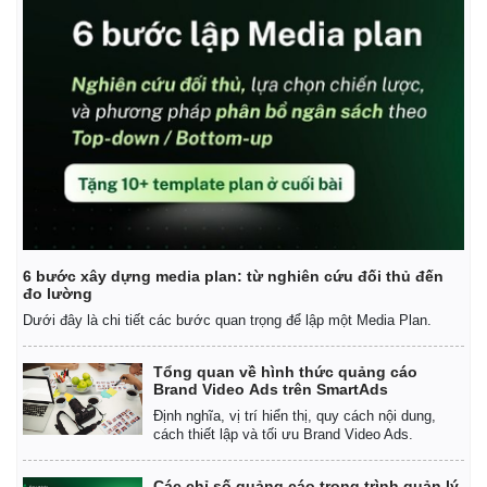
Kinh tế
Thị trường
Bất động sản
Giá vàng
Khởi nghiệp
Tiêu dùng
6 bước xây dựng media plan: từ nghiên cứu đối thủ đến
Tỷ giá
đo lường
Chứng khoán
Dưới đây là chi tiết các bước quan trọng để lập một Media Plan.
Giá cà phê
Tổng quan về hình thức quảng cáo
Brand Video Ads trên SmartAds
Định nghĩa, vị trí hiển thị, quy cách nội dung,
cách thiết lập và tối ưu Brand Video Ads.
Các chỉ số quảng cáo trong trình quản lý