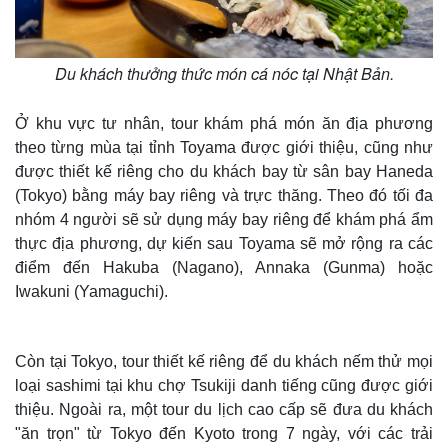
Du khách thưởng thức món cá nóc tại Nhật Bản.
Ở khu vực tư nhân, tour khám phá món ăn địa phương
theo từng mùa tại tỉnh Toyama được giới thiệu, cũng như
được thiết kế riêng cho du khách bay từ sân bay Haneda
(Tokyo) bằng máy bay riêng và trực thăng. Theo đó tối đa
nhóm 4 người sẽ sử dụng máy bay riêng để khám phá ẩm
thực địa phương, dự kiến sau Toyama sẽ mở rộng ra các
điểm đến Hakuba (Nagano), Annaka (Gunma) hoặc
Iwakuni (Yamaguchi).
Còn tại Tokyo, tour thiết kế riêng để du khách nếm thử mọi
loại sashimi tại khu chợ Tsukiji danh tiếng cũng được giới
thiệu. Ngoài ra, một tour du lịch cao cấp sẽ đưa du khách
"ăn trọn" từ Tokyo đến Kyoto trong 7 ngày, với các trải
Thế giới
Multimedia