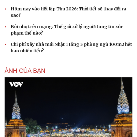
Hôm nay vào tiết lập Thu 2026: Thời tiết sẽ thay đổi ra
sao?
Bôi nhọ trên mạng: Thế giới xử lý người tung tin xúc
phạm thế nào?
Chi phí xây nhà mái Nhật 1 tầng 3 phòng ngủ 100m2 hết
bao nhiêu tiền?
Du lịch
Podcast
ẢNH CỦA BẠN
Tư vấn
Câu chuyện thời sự
Săn Tour
Đọc truyện đêm khuya
check-in
Cửa sổ tình yêu
Kể chuyện cho bé
Hạt giống tâm hồn