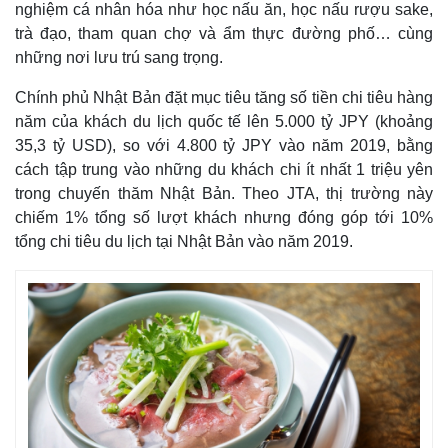
nghiệm cá nhân hóa như học nấu ăn, học nấu rượu sake,
Quan sát
Video
trà đạo, tham quan chợ và ẩm thực đường phố… cùng
Cuộc sống đó đây
Ảnh
những nơi lưu trú sang trọng.
Hồ sơ
E-Magazine
Infographic
Chính phủ Nhật Bản đặt mục tiêu tăng số tiền chi tiêu hàng
năm của khách du lịch quốc tế lên 5.000 tỷ JPY (khoảng
35,3 tỷ USD), so với 4.800 tỷ JPY vào năm 2019, bằng
cách tập trung vào những du khách chi ít nhất 1 triệu yên
trong chuyến thăm Nhật Bản. Theo JTA, thị trường này
chiếm 1% tổng số lượt khách nhưng đóng góp tới 10%
tổng chi tiêu du lịch tại Nhật Bản vào năm 2019.