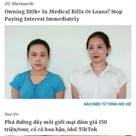
Thể thao
Ô tô - Xe máy
Bóng đá
Ô tô
Lịch thi đấu bóng đá
Xe máy
Thế giới thể thao
Tư vấn
eSports
Hậu trường