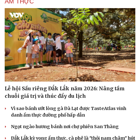
ẨM THỰC
Lễ hội Sầu riêng Đắk Lắk năm 2026: Nâng tầm
chuỗi giá trị và thúc đẩy du lịch
Vì sao bánh ướt lòng gà Đà Lạt được TasteAtlas vinh
danh ẩm thực đường phố hấp dẫn
Ngọt ngào hương bánh nơi chợ phiên San Thàng
Đắk Lắk kỳ vọng ẩm thực, cà phê là "thỏi nam châm" hút