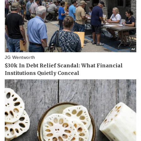
Vụ án
Vũ khí
Tin nóng
Việt Nam
Tư vấn luật
Phân tích