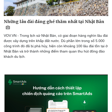
Những lâu đài đáng ghé thăm nhất tại Nhật Bản
VOV.VN - Trong lịch sử Nhật Bản, có giai đoạn hàng nghìn lâu đài
Sức khỏe
Đời sống
được xây dựng trên khắp đất nước. Dù phần lớn trong số 5.000
công trình đó đã bị phá hủy, hiện còn khoảng 100 lâu đài tồn tại ở
Dinh dưỡng - món ngon
Nhà đẹp
Nhật Bản và trở thành những điểm tham quan thu hút đông đảo
Cây thuốc
Blog
khách du lịch.
Sản phụ khoa
Tình yêu - Gia đình
Nhi khoa
Nam khoa
Làm đẹp - giảm cân
Phòng mạch online
Ăn sạch sống khỏe