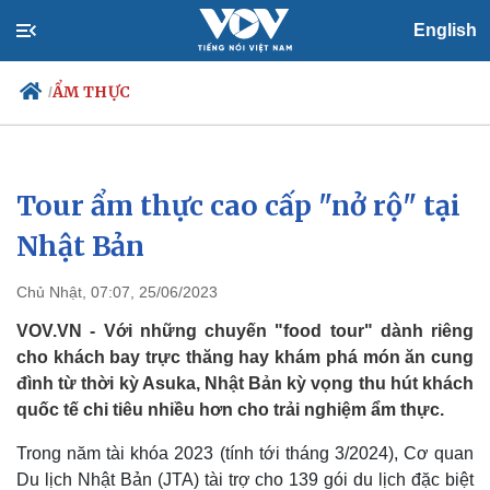
English
ẨM THỰC
/
Tour ẩm thực cao cấp "nở rộ" tại
Chính trị
Xã hội
Đảng
Tin 24h
Nhật Bản
Tổ chức nhân sự
Dự báo thời tiết
Quốc hội
Giáo dục
Chủ Nhật, 07:07, 25/06/2023
Nhận diện sự thật
Dấu ấn VOV
Việc làm
VOV.VN - Với những chuyến "food tour" dành riêng
Biển đảo
cho khách bay trực thăng hay khám phá món ăn cung
đình từ thời kỳ Asuka, Nhật Bản kỳ vọng thu hút khách
quốc tế chi tiêu nhiều hơn cho trải nghiệm ẩm thực.
Trong năm tài khóa 2023 (tính tới tháng 3/2024), Cơ quan
Du lịch Nhật Bản (JTA) tài trợ cho 139 gói du lịch đặc biệt