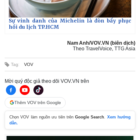
Sự vinh danh của Michelin là đòn bẩy phục
hồi du lịch TP.HCM
Nam Anh/VOV.VN (biên dịch)
Theo TravelVoice, TTG Asia
Tag:
VOV
Mời quý độc giả theo dõi VOV.VN trên
Thêm VOV trên Google
Chọn VOV làm nguồn ưu tiên trên
Google Search
.
Xem hướng
dẫn.