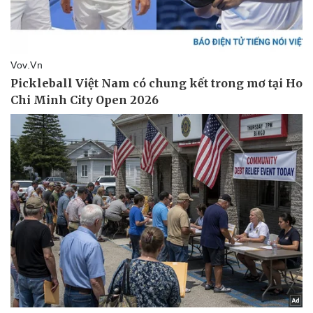
Thể thao
Ô tô - Xe máy
Bóng đá
Ô tô
Lịch thi đấu bóng đá
Xe máy
Thế giới thể thao
Tư vấn
eSports
Hậu trường