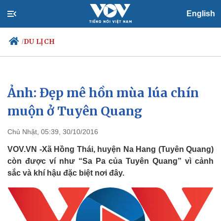
English
DU LỊCH
/
Ảnh: Đẹp mê hồn mùa lúa chín
Chính trị
Xã hội
Đảng
Tin 24h
muộn ở Tuyên Quang
Tổ chức nhân sự
Dự báo thời tiết
Quốc hội
Giáo dục
Chủ Nhật, 05:39, 30/10/2016
Nhận diện sự thật
Dấu ấn VOV
Việc làm
VOV.VN -Xã Hồng Thái, huyện Na Hang (Tuyên Quang)
Biển đảo
còn được ví như “Sa Pa của Tuyên Quang” vì cảnh
sắc và khí hậu đặc biệt nơi đây.