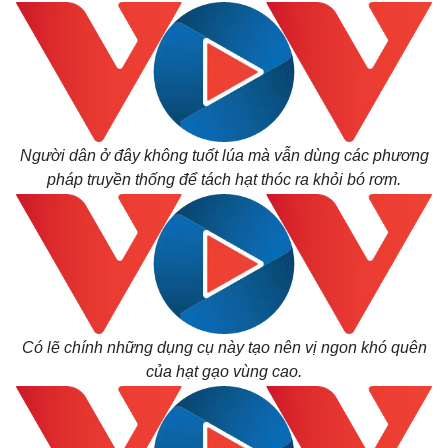
Thế giới
Multimedia
Quan sát
Video
Người dân ở đây không tuốt lúa mà vẫn dùng các phương
Cuộc sống đó đây
Ảnh
pháp truyền thống để tách hạt thóc ra khỏi bó rơm.
Hồ sơ
E-Magazine
Infographic
Có lẽ chính những dụng cụ này tạo nên vị ngon khó quên
của hạt gạo vùng cao.