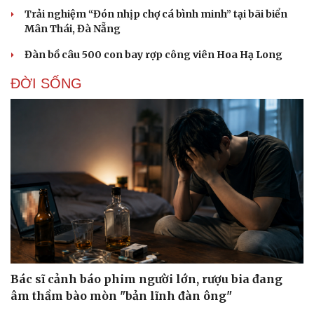
Trải nghiệm “Đón nhịp chợ cá bình minh” tại bãi biển
Mân Thái, Đà Nẵng
Đàn bồ câu 500 con bay rợp công viên Hoa Hạ Long
ĐỜI SỐNG
Du lịch
Podcast
Bác sĩ cảnh báo phim người lớn, rượu bia đang
Tư vấn
Câu chuyện thời sự
âm thầm bào mòn "bản lĩnh đàn ông"
Săn Tour
Đọc truyện đêm khuya
check-in
Cửa sổ tình yêu