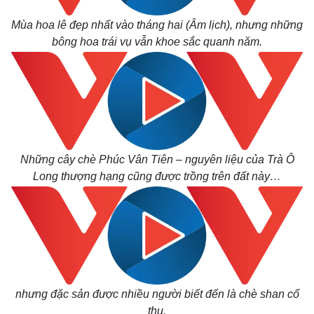
Kinh tế
Thị trường
Mùa hoa lê đẹp nhất vào tháng hai (Âm lịch), nhưng những
Bất động sản
Giá vàng
bông hoa trái vụ vẫn khoe sắc quanh năm.
Khởi nghiệp
Tiêu dùng
Tỷ giá
Chứng khoán
Giá cà phê
Những cây chè Phúc Vân Tiên – nguyên liệu của Trà Ô
Long thượng hạng cũng được trồng trên đất này…
nhưng đặc sản được nhiều người biết đến là chè shan cổ
thụ.