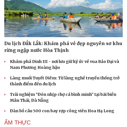
Du lịch Đắk Lắk: Khám phá vẻ đẹp nguyên sơ khu
rừng ngập nước Hòa Thịnh
Khám phá Dinh III - nơi lưu giữ ký ức về vua Bảo Đại và
Nam Phương Hoàng hậu
Làng muối Tuyết Diêm: Từ làng nghề truyền thống trở
Cải chính
thành điểm đến du lịch
Trải nghiệm “Đón nhịp chợ cá bình minh” tại bãi biển
Mân Thái, Đà Nẵng
Đàn bồ câu 500 con bay rợp công viên Hoa Hạ Long
ẨM THỰC