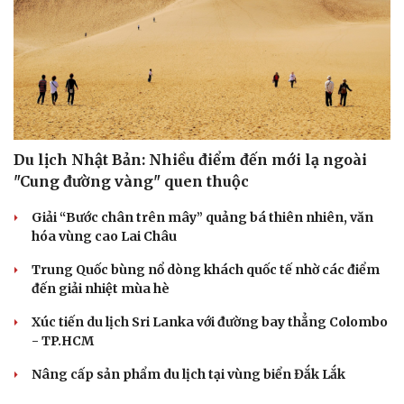
Văn hóa
Giải trí
Sân khấu - Điện ảnh
Nghệ sĩ
Văn học
Thời trang
Âm nhạc
Sao Việt
Di sản
Du lịch Nhật Bản: Nhiều điểm đến mới lạ ngoài
"Cung đường vàng" quen thuộc
Giải “Bước chân trên mây” quảng bá thiên nhiên, văn
hóa vùng cao Lai Châu
Trung Quốc bùng nổ dòng khách quốc tế nhờ các điểm
đến giải nhiệt mùa hè
Xúc tiến du lịch Sri Lanka với đường bay thẳng Colombo
- TP.HCM
Nâng cấp sản phẩm du lịch tại vùng biển Đắk Lắk