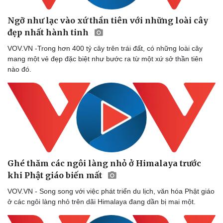
Ngỡ như lạc vào xứ thần tiên với những loài cây
Sức khỏe
Đời sống
đẹp nhất hành tinh
Dinh dưỡng - món ngon
Nhà đẹp
VOV.VN -Trong hơn 400 tỷ cây trên trái đất, có những loài cây
Cây thuốc
Blog
mang một vẻ đẹp đặc biệt như bước ra từ một xứ sở thần tiên
Sản phụ khoa
Tình yêu - Gia đình
nào đó.
Nhi khoa
Nam khoa
Làm đẹp - giảm cân
Phòng mạch online
Ăn sạch sống khỏe
Ghé thăm các ngôi làng nhỏ ở Himalaya trước
khi Phật giáo biến mất
VOV.VN - Song song với việc phát triển du lịch, văn hóa Phật giáo
ở các ngôi làng nhỏ trên dãi Himalaya đang dần bị mai một.