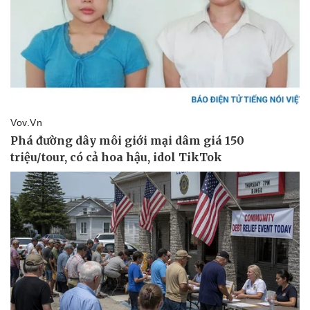
Doanh nghiệp
Công nghệ
Thông tin doanh nghiệp
Sành điệu
Doanh nghiệp 24h
Tin Công nghệ
Doanh nhân
Trải nghiệm
Vì cộng đồng
Chuyển đổi số