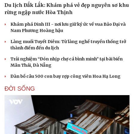
Du lịch Đắk Lắk: Khám phá vẻ đẹp nguyên sơ khu
rừng ngập nước Hòa Thịnh
Khám phá Dinh III - nơi lưu giữ ký ức về vua Bảo Đại và
Nam Phương Hoàng hậu
Làng muối Tuyết Diêm: Từ làng nghề truyền thống trở
thành điểm đến du lịch
Trải nghiệm “Đón nhịp chợ cá bình minh” tại bãi biển
Mân Thái, Đà Nẵng
Đàn bồ câu 500 con bay rợp công viên Hoa Hạ Long
ĐỜI SỐNG