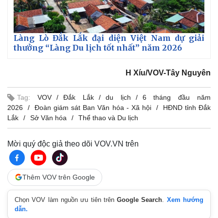
Pháp luật
Quân sự - Quốc phòng
Vụ án
Vũ khí
Tin nóng
Việt Nam
Tư vấn luật
Phân tích
Làng Lò Đắk Lắk đại diện Việt Nam dự giải
thưởng “Làng Du lịch tốt nhất” năm 2026
H Xíu/VOV-Tây Nguyên
Tag:
VOV
Đắk Lắk
du lịch
6 tháng đầu năm
2026
Đoàn giám sát Ban Văn hóa - Xã hội
HĐND tỉnh Đắk
Lắk
Sở Văn hóa
Thể thao và Du lịch
Mời quý độc giả theo dõi VOV.VN trên
Thêm VOV trên Google
Chọn VOV làm nguồn ưu tiên trên
Google Search
.
Xem hướng
dẫn.