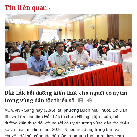
Tin liên quan
Sức khỏe
Đời sống
Dinh dưỡng - món ngon
Nhà đẹp
Cây thuốc
Blog
Sản phụ khoa
Tình yêu - Gia đình
Nhi khoa
Đắk Lắk bồi dưỡng kiến thức cho người có uy tín
Nam khoa
trong vùng dân tộc thiểu số
Làm đẹp - giảm cân
Phòng mạch online
VOV.VN - Sáng nay (23/6), tại phường Buôn Ma Thuột, Sở Dân
Ăn sạch sống khỏe
tộc và Tôn giáo tỉnh Đắk Lắk tổ chức Hội nghị tập huấn, bồi
dưỡng kiến thức đối với người có uy tín trong vùng dân tộc thiểu
số và miền núi tỉnh năm 2026. Nhiều nội dung trọng tâm về
chuyển đổi số, công tác dân tộc trong tình hình mới được cập