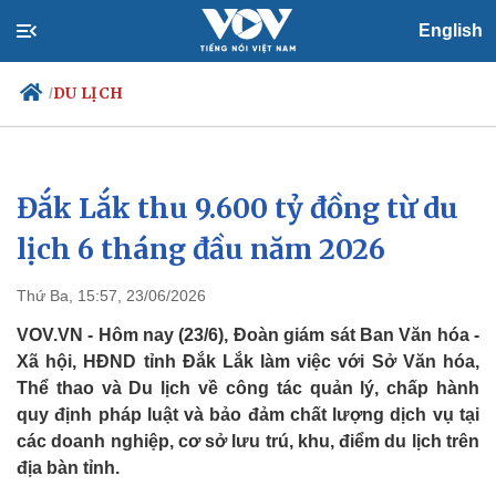
English
DU LỊCH
/
Đắk Lắk thu 9.600 tỷ đồng từ du
Chính trị
Xã hội
Đảng
Tin 24h
lịch 6 tháng đầu năm 2026
Tổ chức nhân sự
Dự báo thời tiết
Quốc hội
Giáo dục
Thứ Ba, 15:57, 23/06/2026
Nhận diện sự thật
Dấu ấn VOV
Việc làm
VOV.VN - Hôm nay (23/6), Đoàn giám sát Ban Văn hóa -
Biển đảo
Xã hội, HĐND tỉnh Đắk Lắk làm việc với Sở Văn hóa,
Thể thao và Du lịch về công tác quản lý, chấp hành
quy định pháp luật và bảo đảm chất lượng dịch vụ tại
các doanh nghiệp, cơ sở lưu trú, khu, điểm du lịch trên
địa bàn tỉnh.