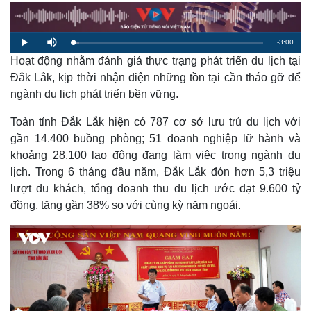
R
-
3:00
L
P
M
o
l
u
a
Hoạt động nhằm đánh giá thực trạng phát triển du lịch tại
a
t
e
d
y
e
e
Đắk Lắk, kịp thời nhận diện những tồn tại cần tháo gỡ để
d
m
:
ngành du lịch phát triển bền vững.
3
.
a
4
1
Toàn tỉnh Đắk Lắk hiện có 787 cơ sở lưu trú du lịch với
%
i
gần 14.400 buồng phòng; 51 doanh nghiệp lữ hành và
n
khoảng 28.100 lao động đang làm việc trong ngành du
i
lịch. Trong 6 tháng đầu năm, Đắk Lắk đón hơn 5,3 triệu
lượt du khách, tổng doanh thu du lịch ước đạt 9.600 tỷ
n
đồng, tăng gần 38% so với cùng kỳ năm ngoái.
g
T
i
m
e