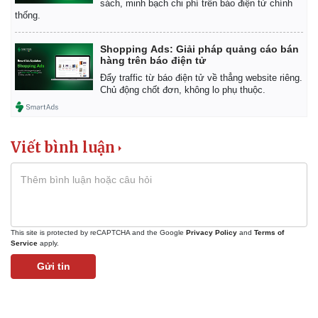
sách, minh bạch chi phí trên báo điện tử chính
thống.
Shopping Ads: Giải pháp quảng cáo bán
hàng trên báo điện tử
Đẩy traffic từ báo điện tử về thẳng website riêng.
Chủ động chốt đơn, không lo phụ thuộc.
Viết bình luận
This site is protected by reCAPTCHA and the Google
Privacy Policy
and
Terms of
Thể thao
Ô tô - Xe máy
Service
apply.
Bóng đá
Ô tô
Gửi tin
Lịch thi đấu bóng đá
Xe máy
Thế giới thể thao
Tư vấn
eSports