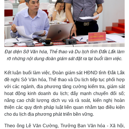
Kinh tế
Thị trường
Bất động sản
Giá vàng
Khởi nghiệp
Tiêu dùng
Tỷ giá
Chứng khoán
Giá cà phê
Đại diện Sở Văn hóa, Thể thao và Du lịch tỉnh Đắk Lắk làm
rõ những nội dung đoàn giám sát đặt ra tại buổi làm việc.
Kết luận buổi làm việc, Đoàn giám sát HĐND tỉnh Đắk Lắk
đề nghị Sở Văn hóa, Thể thao và Du lịch tiếp tục phối hợp
với các ngành, địa phương tăng cường kiểm tra, giám sát
hoạt động kinh doanh du lịch; đẩy mạnh chuyển đổi số;
nâng cao chất lượng dịch vụ và rà soát, kiến nghị hoàn
thiện các quy định pháp luật liên quan nhằm tạo điều kiện
cho du lịch địa phương phát triển bền vững.
Theo ông Lê Văn Cường, Trưởng Ban Văn hóa - Xã hội,