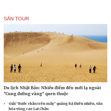
SĂN TOUR
Văn hóa
Giải trí
Sân khấu - Điện ảnh
Nghệ sĩ
Văn học
Thời trang
Âm nhạc
Sao Việt
Di sản
Du lịch Nhật Bản: Nhiều điểm đến mới lạ ngoài
"Cung đường vàng" quen thuộc
Giải “Bước chân trên mây” quảng bá thiên nhiên, văn
hóa vùng cao Lai Châu