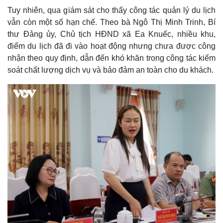
Tuy nhiên, qua giám sát cho thấy công tác quản lý du lịch
vẫn còn một số hạn chế. Theo bà Ngô Thị Minh Trinh, Bí
thư Đảng ủy, Chủ tịch HĐND xã Ea Knuếc, nhiều khu,
điểm du lịch đã đi vào hoạt động nhưng chưa được công
nhận theo quy định, dẫn đến khó khăn trong công tác kiểm
soát chất lượng dịch vụ và bảo đảm an toàn cho du khách.
Thế giới
Multimedia
Quan sát
Video
Cuộc sống đó đây
Ảnh
Hồ sơ
E-Magazine
Infographic