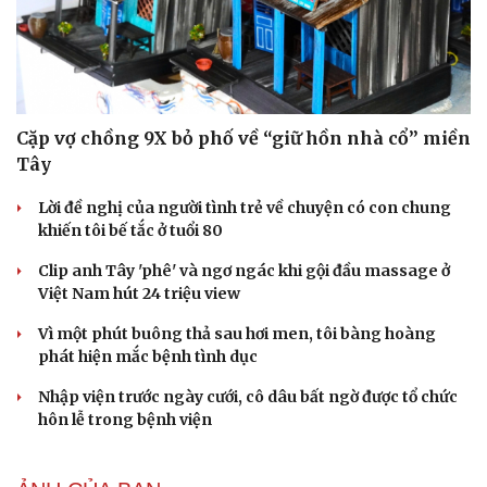
Du lịch
Podcast
Cặp vợ chồng 9X bỏ phố về “giữ hồn nhà cổ” miền
Tư vấn
Câu chuyện thời sự
Tây
Săn Tour
Đọc truyện đêm khuya
check-in
Cửa sổ tình yêu
Lời đề nghị của người tình trẻ về chuyện có con chung
Kể chuyện cho bé
khiến tôi bế tắc ở tuổi 80
Hạt giống tâm hồn
Clip anh Tây 'phê' và ngơ ngác khi gội đầu massage ở
Việt Nam hút 24 triệu view
Vì một phút buông thả sau hơi men, tôi bàng hoàng
phát hiện mắc bệnh tình dục
Nhập viện trước ngày cưới, cô dâu bất ngờ được tổ chức
hôn lễ trong bệnh viện