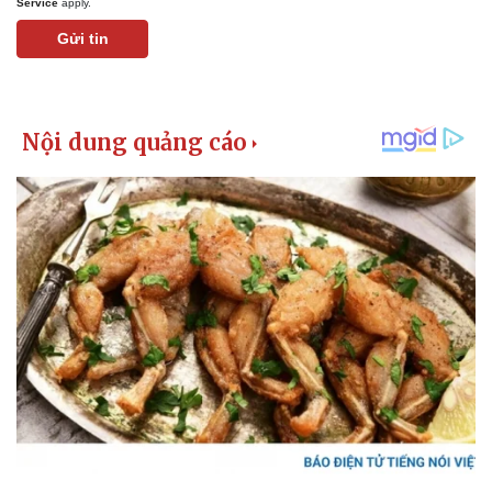
Service
apply.
Gửi tin
Pháp luật
Quân sự - Quốc phòng
Vụ án
Vũ khí
Tin nóng
Việt Nam
Tư vấn luật
Phân tích