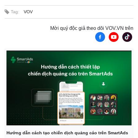
Tag:
VOV
Mời quý độc giả theo dõi VOV.VN trên
Kinh tế
Thị trường
Bất động sản
Giá vàng
Khởi nghiệp
Tiêu dùng
Tỷ giá
Chứng khoán
Giá cà phê
Hướng dẫn cách tạo chiến dịch quảng cáo trên SmartAds