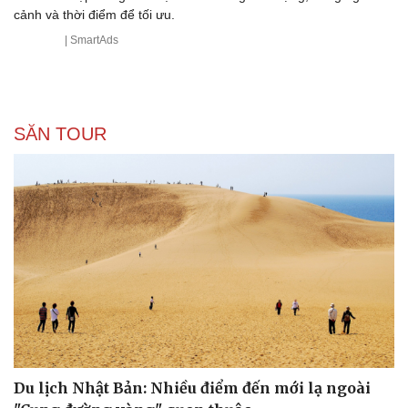
Di sản
cảnh và thời điểm để tối ưu.
| SmartAds
SĂN TOUR
Du lịch Nhật Bản: Nhiều điểm đến mới lạ ngoài