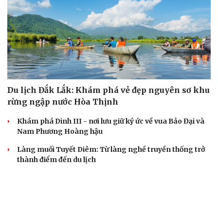
Du lịch hè 2026: Đà Nẵng và Busan dẫn đầu danh sách
điểm đến tại châu Á
Du lịch Quảng Ninh: Chinh phục đỉnh Cao Xiêm hùng vĩ
CHECK-IN
Du lịch Đắk Lắk: Khám phá vẻ đẹp nguyên sơ khu
rừng ngập nước Hòa Thịnh