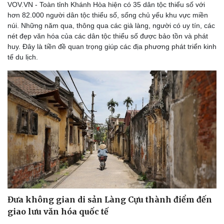
VOV.VN - Toàn tỉnh Khánh Hòa hiện có 35 dân tộc thiểu số với
hơn 82.000 người dân tộc thiểu số, sống chủ yếu khu vực miền
núi. Những năm qua, thông qua các già làng, người có uy tín, các
nét đẹp văn hóa của các dân tộc thiểu số được bảo tồn và phát
huy. Đây là tiền đề quan trọng giúp các địa phương phát triển kinh
tế du lịch.
Sức khỏe
Đời sống
Dinh dưỡng - món ngon
Nhà đẹp
Cây thuốc
Blog
Sản phụ khoa
Tình yêu - Gia đình
Nhi khoa
Nam khoa
Đưa không gian di sản Làng Cựu thành điểm đến
Làm đẹp - giảm cân
giao lưu văn hóa quốc tế
Phòng mạch online
Ăn sạch sống khỏe