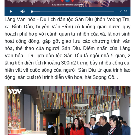
R
-
1:08
L
P
M
o
l
u
a
Làng Văn hóa - Du lịch dân tộc Sán Dìu (thôn Voòng Tre,
a
t
e
d
y
e
e
xã Bình Dân, huyện Vân Đồn) có không gian được quy
d
m
:
hoạch phù hợp với cảnh quan tự nhiên của xã, là nơi sinh
1
0
a
.
hoạt cộng đồng, gặp gỡ, giao lưu các chương trình văn
1
3
hóa, thể thao của người Sán Dìu. Điểm nhấn của Làng
i
%
Văn hóa - Du lịch dân tộc Sán Dìu là ngôi nhà 5 gian, 2
n
tầng trên diện tích khoảng 300m2 trưng bày nhiều công cụ,
i
hiện vật về cuộc sống của người Sán Dìu từ quá trình lao
n
động, sản xuất tới trình diễn văn hoá, hát Soọng Cô...
g
T
i
m
e