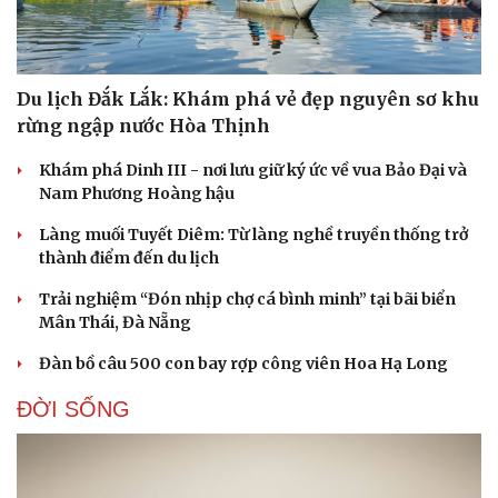
Kể chuyện cho bé
Hạt giống tâm hồn
Du lịch Đắk Lắk: Khám phá vẻ đẹp nguyên sơ khu
rừng ngập nước Hòa Thịnh
Khám phá Dinh III - nơi lưu giữ ký ức về vua Bảo Đại và
Nam Phương Hoàng hậu
Làng muối Tuyết Diêm: Từ làng nghề truyền thống trở
thành điểm đến du lịch
Trải nghiệm “Đón nhịp chợ cá bình minh” tại bãi biển
Mân Thái, Đà Nẵng
Đàn bồ câu 500 con bay rợp công viên Hoa Hạ Long
ĐỜI SỐNG