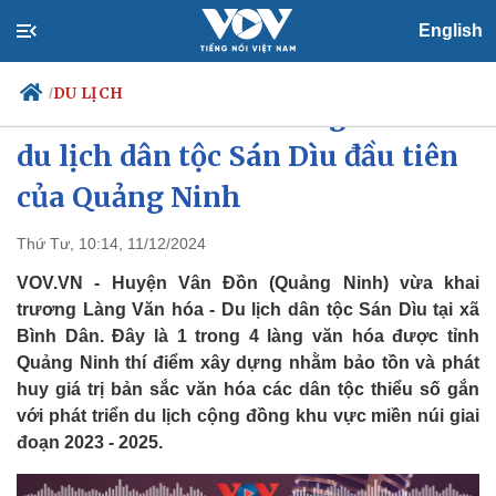
English
DU LỊCH
/
Đưa du khách đến Làng Văn hóa
du lịch dân tộc Sán Dìu đầu tiên
của Quảng Ninh
Chính trị
Xã hội
Đảng
Tin 24h
Thứ Tư, 10:14, 11/12/2024
Tổ chức nhân sự
Dự báo thời tiết
VOV.VN - Huyện Vân Đồn (Quảng Ninh) vừa khai
Quốc hội
Giáo dục
Nhận diện sự thật
Dấu ấn VOV
trương Làng Văn hóa - Du lịch dân tộc Sán Dìu tại xã
Việc làm
Bình Dân. Đây là 1 trong 4 làng văn hóa được tỉnh
Biển đảo
Quảng Ninh thí điểm xây dựng nhằm bảo tồn và phát
huy giá trị bản sắc văn hóa các dân tộc thiểu số gắn
với phát triển du lịch cộng đồng khu vực miền núi giai
đoạn 2023 - 2025.