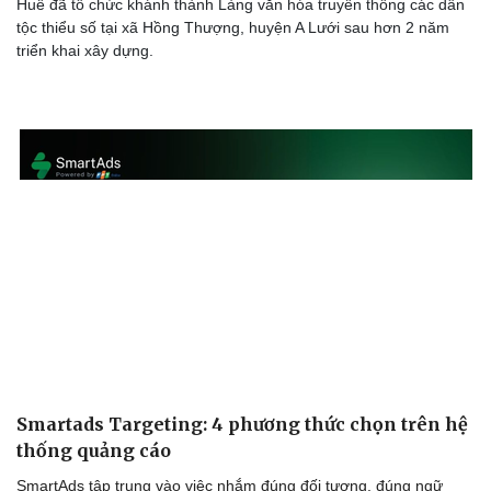
Huế đã tổ chức khánh thành Làng văn hóa truyền thống các dân
tộc thiểu số tại xã Hồng Thượng, huyện A Lưới sau hơn 2 năm
triển khai xây dựng.
Văn hóa
Giải trí
Smartads Targeting: 4 phương thức chọn trên hệ
Sân khấu - Điện ảnh
Nghệ sĩ
thống quảng cáo
Văn học
Thời trang
Âm nhạc
Sao Việt
SmartAds tập trung vào việc nhắm đúng đối tượng, đúng ngữ