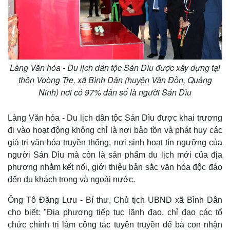
Làng Văn hóa - Du lịch dân tộc Sán Dìu được xây dựng tại
thôn Voòng Tre, xã Bình Dân (huyện Vân Đồn, Quảng
Ninh) nơi có 97% dân số là người Sán Dìu
Làng Văn hóa - Du lịch dân tộc Sán Dìu được khai trương
Thế giới
Multimedia
đi vào hoạt động không chỉ là nơi bảo tồn và phát huy các
Quan sát
Video
giá trị văn hóa truyền thống, nơi sinh hoạt tín ngưỡng của
Cuộc sống đó đây
Ảnh
người Sán Dìu mà còn là sản phẩm du lịch mới của địa
Hồ sơ
E-Magazine
Infographic
phương nhằm kết nối, giới thiệu bản sắc văn hóa độc đáo
đến du khách trong và ngoài nước.
Ông Tô Đăng Lưu - Bí thư, Chủ tịch UBND xã Bình Dân
cho biết: "Địa phương tiếp tục lãnh đạo, chỉ đạo các tổ
chức chính trị làm công tác tuyên truyền để bà con nhận