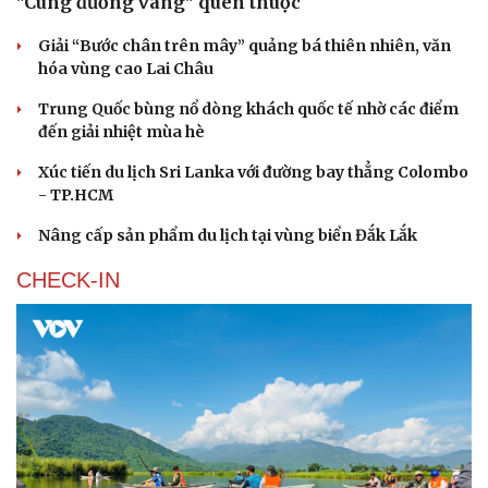
"Cung đường vàng" quen thuộc
Giải “Bước chân trên mây” quảng bá thiên nhiên, văn
hóa vùng cao Lai Châu
Trung Quốc bùng nổ dòng khách quốc tế nhờ các điểm
đến giải nhiệt mùa hè
Xúc tiến du lịch Sri Lanka với đường bay thẳng Colombo
- TP.HCM
Nâng cấp sản phẩm du lịch tại vùng biển Đắk Lắk
CHECK-IN
Du lịch
Podcast
Tư vấn
Câu chuyện thời sự
Săn Tour
Đọc truyện đêm khuya
check-in
Cửa sổ tình yêu