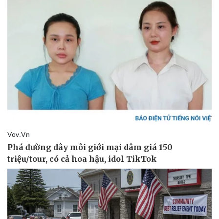
Thể thao
Ô tô - Xe máy
Bóng đá
Ô tô
Lịch thi đấu bóng đá
Xe máy
Thế giới thể thao
Tư vấn
eSports
Hậu trường