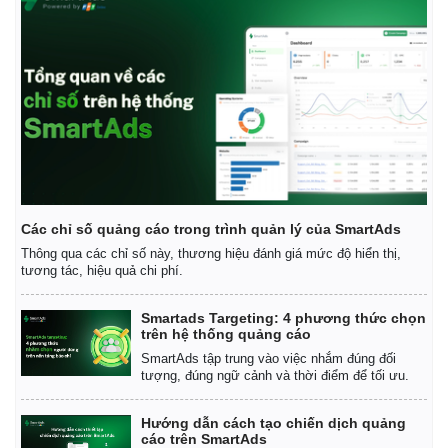
Các chỉ số quảng cáo trong trình quản lý của SmartAds
Thông qua các chỉ số này, thương hiệu đánh giá mức độ hiển thị,
Pháp luật
Quân sự - Quốc phòng
tương tác, hiệu quả chi phí.
Vụ án
Vũ khí
Tin nóng
Việt Nam
Smartads Targeting: 4 phương thức chọn
Tư vấn luật
Phân tích
trên hệ thống quảng cáo
SmartAds tập trung vào việc nhắm đúng đối
tượng, đúng ngữ cảnh và thời điểm để tối ưu.
Hướng dẫn cách tạo chiến dịch quảng
cáo trên SmartAds