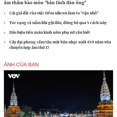
âm thầm bào mòn "bản lĩnh đàn ông"
Du lịch
Podcast
Cái giá đắt của việc tiêm silicon làm to "cậu nhỏ"
Tư vấn
Câu chuyện thời sự
Tóc rụng cả nắm khi gội đầu, đừng bỏ qua 5 cách này
Săn Tour
Đọc truyện đêm khuya
check-in
Cửa sổ tình yêu
Dấu hiệu tiền mãn kinh sớm phụ nữ cần biết
Kể chuyện cho bé
Hạt giống tâm hồn
Cây đại phong cầm tấu một bản nhạc suốt 639 năm vừa
chuyển hợp âm thứ 17
ẢNH CỦA BẠN