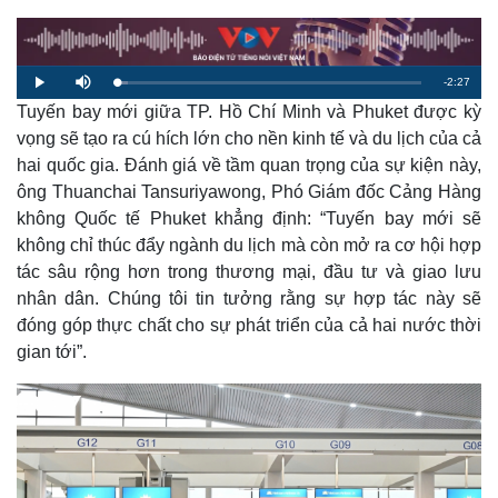
R
-
2:27
L
P
M
o
l
u
a
Tuyến bay mới giữa TP. Hồ Chí Minh và Phuket được kỳ
a
t
e
d
y
e
e
vọng sẽ tạo ra cú hích lớn cho nền kinh tế và du lịch của cả
d
m
:
hai quốc gia. Đánh giá về tầm quan trọng của sự kiện này,
3
.
a
7
ông Thuanchai Tansuriyawong, Phó Giám đốc Cảng Hàng
0
%
không Quốc tế Phuket khẳng định: “Tuyến bay mới sẽ
i
không chỉ thúc đẩy ngành du lịch mà còn mở ra cơ hội hợp
n
tác sâu rộng hơn trong thương mại, đầu tư và giao lưu
i
nhân dân. Chúng tôi tin tưởng rằng sự hợp tác này sẽ
n
đóng góp thực chất cho sự phát triển của cả hai nước thời
gian tới”.
g
T
i
m
e