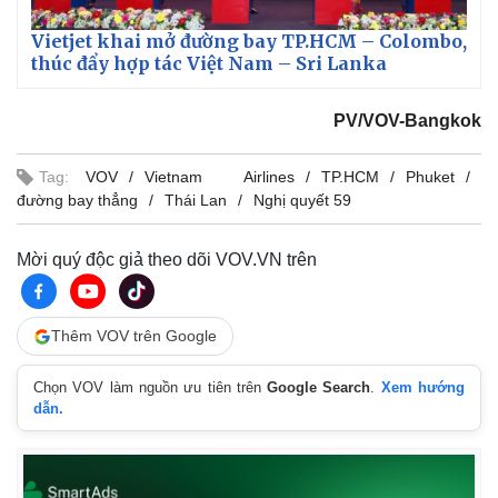
T
Vietjet khai mở đường bay TP.HCM – Colombo,
thúc đẩy hợp tác Việt Nam – Sri Lanka
i
m
PV/VOV-Bangkok
e
Tag:
VOV
Vietnam Airlines
TP.HCM
Phuket
đường bay thẳng
Thái Lan
Nghị quyết 59
Mời quý độc giả theo dõi VOV.VN trên
Thêm VOV trên Google
Chọn VOV làm nguồn ưu tiên trên
Google Search
.
Xem hướng
dẫn.