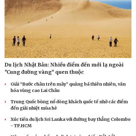
Văn hóa
Giải trí
Du lịch Nhật Bản: Nhiều điểm đến mới lạ ngoài
Sân khấu - Điện ảnh
Nghệ sĩ
"Cung đường vàng" quen thuộc
Văn học
Thời trang
Âm nhạc
Sao Việt
Giải “Bước chân trên mây” quảng bá thiên nhiên, văn
Di sản
hóa vùng cao Lai Châu
Trung Quốc bùng nổ dòng khách quốc tế nhờ các điểm
đến giải nhiệt mùa hè
Xúc tiến du lịch Sri Lanka với đường bay thẳng Colombo
- TP.HCM