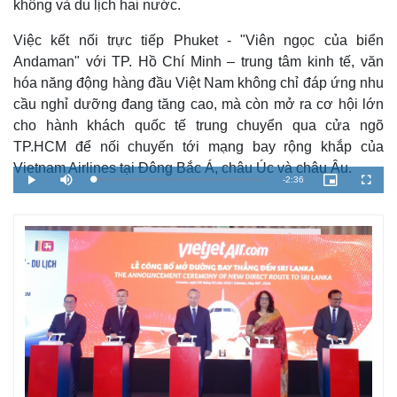
Tỷ giá
không và du lịch hai nước.
Chứng khoán
Giá cà phê
Việc kết nối trực tiếp Phuket - "Viên ngọc của biển
Andaman" với TP. Hồ Chí Minh – trung tâm kinh tế, văn
hóa năng động hàng đầu Việt Nam không chỉ đáp ứng nhu
cầu nghỉ dưỡng đang tăng cao, mà còn mở ra cơ hội lớn
cho hành khách quốc tế trung chuyển qua cửa ngõ
TP.HCM để nối chuyến tới mạng bay rộng khắp của
Vietnam Airlines tại Đông Bắc Á, châu Úc và châu Âu.
R
-
2:36
L
P
M
P
F
o
l
u
i
u
a
a
t
c
l
e
d
y
e
t
l
e
u
s
d
r
c
m
:
e
r
3
-
e
.
i
e
a
7
n
n
1
-
%
P
i
i
c
t
n
u
r
e
i
n
g