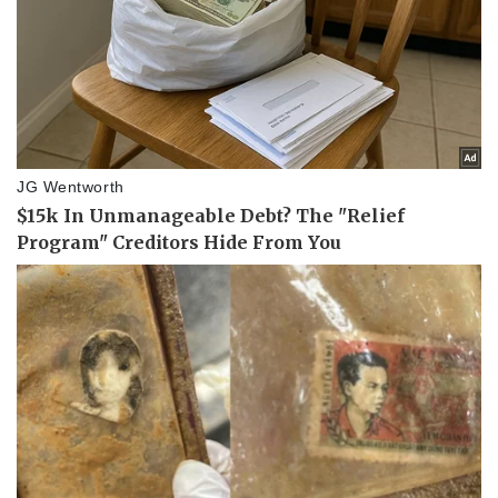
Thể thao
Ô tô - Xe máy
Bóng đá
Ô tô
Lịch thi đấu bóng đá
Xe máy
Thế giới thể thao
Tư vấn
eSports
Hậu trường