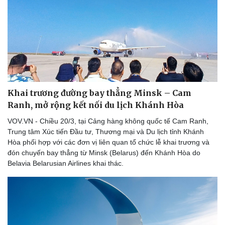
Khai trương đường bay thẳng Minsk – Cam
Ranh, mở rộng kết nối du lịch Khánh Hòa
VOV.VN - Chiều 20/3, tại Cảng hàng không quốc tế Cam Ranh,
Sức khỏe
Đời sống
Trung tâm Xúc tiến Đầu tư, Thương mại và Du lịch tỉnh Khánh
Hòa phối hợp với các đơn vị liên quan tổ chức lễ khai trương và
Dinh dưỡng - món ngon
Nhà đẹp
đón chuyến bay thẳng từ Minsk (Belarus) đến Khánh Hòa do
Cây thuốc
Blog
Belavia Belarusian Airlines khai thác.
Sản phụ khoa
Tình yêu - Gia đình
Nhi khoa
Nam khoa
Làm đẹp - giảm cân
Phòng mạch online
Ăn sạch sống khỏe