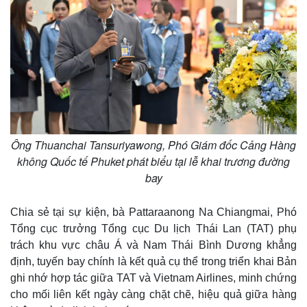
Ông Thuanchai Tansuriyawong, Phó Giám đốc Cảng Hàng
không Quốc tế Phuket phát biểu tại lễ khai trương đường
bay
Chia sẻ tại sự kiện, bà Pattaraanong Na Chiangmai, Phó
Tổng cục trưởng Tổng cục Du lịch Thái Lan (TAT) phụ
trách khu vực châu Á và Nam Thái Bình Dương khẳng
định, tuyến bay chính là kết quả cụ thể trong triển khai Bản
Kinh tế
Thị trường
ghi nhớ hợp tác giữa TAT và Vietnam Airlines, minh chứng
Bất động sản
Giá vàng
cho mối liên kết ngày càng chặt chẽ, hiệu quả giữa hàng
Khởi nghiệp
Tiêu dùng