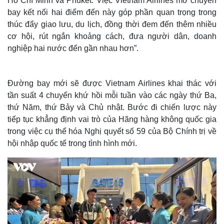
Hồ Chí Minh và Phuket. Việc Vietnam Airlines mở chuyến
bay kết nối hai điểm đến này góp phần quan trọng trong
thúc đẩy giao lưu, du lịch, đồng thời đem đến thêm nhiều
cơ hội, rút ngắn khoảng cách, đưa người dân, doanh
Thế giới
Multimedia
nghiệp hai nước đến gần nhau hơn”.
Quan sát
Video
Cuộc sống đó đây
Ảnh
Hồ sơ
E-Magazine
Đường bay mới sẽ được Vietnam Airlines khai thác với
Infographic
tần suất 4 chuyến khứ hồi mỗi tuần vào các ngày thứ Ba,
thứ Năm, thứ Bảy và Chủ nhật. Bước đi chiến lược này
tiếp tục khẳng định vai trò của Hãng hàng không quốc gia
trong việc cụ thể hóa Nghị quyết số 59 của Bộ Chính trị về
hội nhập quốc tế trong tình hình mới.