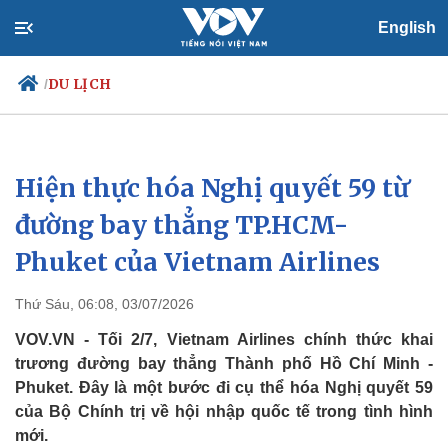
English
DU LỊCH
/
Hiện thực hóa Nghị quyết 59 từ
Chính trị
Xã hội
Đảng
Tin 24h
đường bay thẳng TP.HCM-
Tổ chức nhân sự
Dự báo thời tiết
Phuket của Vietnam Airlines
Quốc hội
Giáo dục
Nhận diện sự thật
Dấu ấn VOV
Việc làm
Thứ Sáu, 06:08, 03/07/2026
Biển đảo
VOV.VN - Tối 2/7, Vietnam Airlines chính thức khai
trương đường bay thẳng Thành phố Hồ Chí Minh -
Phuket. Đây là một bước đi cụ thể hóa Nghị quyết 59
của Bộ Chính trị về hội nhập quốc tế trong tình hình
mới.