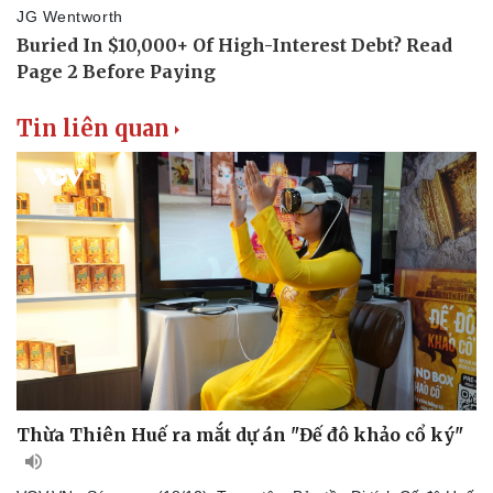
Văn học
Thời trang
Âm nhạc
Sao Việt
Di sản
Tin liên quan
Thừa Thiên Huế ra mắt dự án "Đế đô khảo cổ ký"