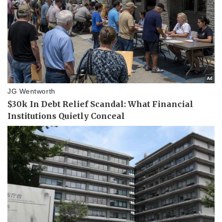
Sức khỏe
Đời sống
Dinh dưỡng - món ngon
Nhà đẹp
Cây thuốc
Blog
Sản phụ khoa
Tình yêu - Gia đình
Nhi khoa
Nam khoa
Làm đẹp - giảm cân
Phòng mạch online
Ăn sạch sống khỏe