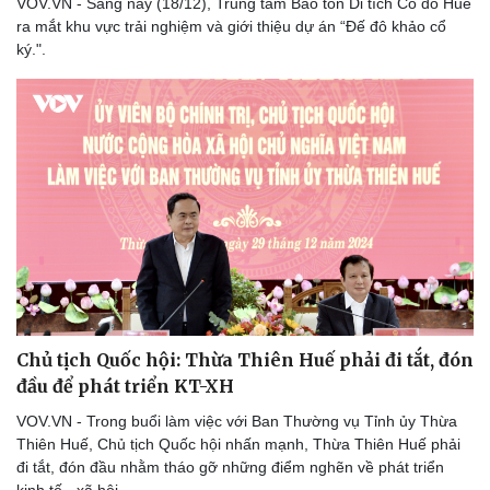
VOV.VN - Sáng nay (18/12), Trung tâm Bảo tồn Di tích Cố đô Huế
ra mắt khu vực trải nghiệm và giới thiệu dự án “Đế đô khảo cổ
ký.".
Du lịch
Podcast
Tư vấn
Câu chuyện thời sự
Săn Tour
Đọc truyện đêm khuya
check-in
Cửa sổ tình yêu
Kể chuyện cho bé
Chủ tịch Quốc hội: Thừa Thiên Huế phải đi tắt, đón
Hạt giống tâm hồn
đầu để phát triển KT-XH
VOV.VN - Trong buổi làm việc với Ban Thường vụ Tỉnh ủy Thừa
Thiên Huế, Chủ tịch Quốc hội nhấn mạnh, Thừa Thiên Huế phải
đi tắt, đón đầu nhằm tháo gỡ những điểm nghẽn về phát triển