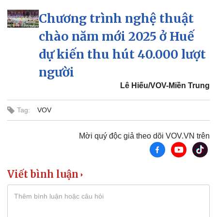
Chương trình nghệ thuật
chào năm mới 2025 ở Huế
dự kiến thu hút 40.000 lượt
người
Lê Hiếu/VOV-Miền Trung
Tag:
VOV
Mời quý độc giả theo dõi VOV.VN trên
Viết bình luận
Thể thao
Ô tô - Xe máy
Bóng đá
Ô tô
Lịch thi đấu bóng đá
Xe máy