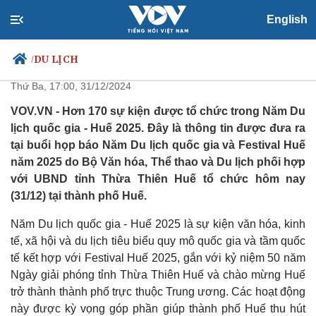
English
Hơn 170 sự kiện diễn ra trong
Năm Du lịch quốc gia - Huế 2025
DU LỊCH
/
Thứ Ba, 17:00, 31/12/2024
VOV.VN - Hơn 170 sự kiện được tổ chức trong Năm Du
lịch quốc gia - Huế 2025. Đây là thông tin được đưa ra
Chính trị
Xã hội
tại buổi họp báo Năm Du lịch quốc gia và Festival Huế
Đảng
Tin 24h
năm 2025 do Bộ Văn hóa, Thể thao và Du lịch phối hợp
Tổ chức nhân sự
Dự báo thời tiết
với UBND tỉnh Thừa Thiên Huế tổ chức hôm nay
Quốc hội
Giáo dục
(31/12) tại thành phố Huế.
Nhận diện sự thật
Dấu ấn VOV
Việc làm
Năm Du lịch quốc gia - Huế 2025 là sự kiện văn hóa, kinh
Biển đảo
tế, xã hội và du lịch tiêu biểu quy mô quốc gia và tầm quốc
tế kết hợp với Festival Huế 2025, gắn với kỷ niệm 50 năm
Ngày giải phóng tỉnh Thừa Thiên Huế và chào mừng Huế
trở thành thành phố trực thuộc Trung ương. Các hoạt động
này được kỳ vọng góp phần giúp thành phố Huế thu hút