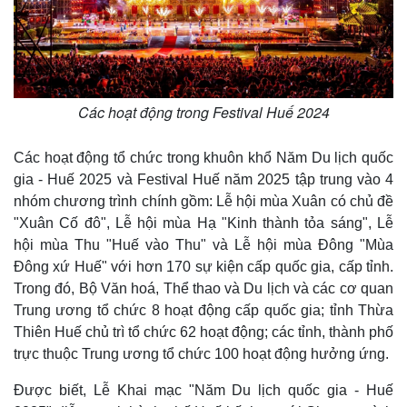
Các hoạt động trong Festival Huế 2024
Các hoạt động tổ chức trong khuôn khổ Năm Du lịch quốc
gia - Huế 2025 và Festival Huế năm 2025 tập trung vào 4
nhóm chương trình chính gồm: Lễ hội mùa Xuân có chủ đề
"Xuân Cố đô", Lễ hội mùa Hạ "Kinh thành tỏa sáng", Lễ
hội mùa Thu "Huế vào Thu" và Lễ hội mùa Đông "Mùa
Đông xứ Huế" với hơn 170 sự kiện cấp quốc gia, cấp tỉnh.
Kinh tế
Thị trường
Trong đó, Bộ Văn hoá, Thể thao và Du lịch và các cơ quan
Bất động sản
Giá vàng
Trung ương tổ chức 8 hoạt động cấp quốc gia; tỉnh Thừa
Khởi nghiệp
Tiêu dùng
Thiên Huế chủ trì tổ chức 62 hoạt động; các tỉnh, thành phố
Tỷ giá
trực thuộc Trung ương tổ chức 100 hoạt động hưởng ứng.
Chứng khoán
Giá cà phê
Được biết, Lễ Khai mạc "Năm Du lịch quốc gia - Huế