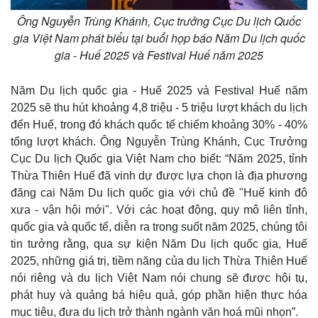
Ông Nguyễn Trùng Khánh, Cục trưởng Cục Du lịch Quốc
gia Việt Nam phát biểu tại buổi họp báo Năm Du lịch quốc
gia - Huế 2025 và Festival Huế năm 2025
Năm Du lịch quốc gia - Huế 2025 và Festival Huế năm
2025 sẽ thu hút khoảng 4,8 triệu - 5 triệu lượt khách du lịch
Pháp luật
Quân sự - Quốc phòng
đến Huế, trong đó khách quốc tế chiếm khoảng 30% - 40%
Vụ án
Vũ khí
tổng lượt khách. Ông Nguyễn Trùng Khánh, Cục Trưởng
Tin nóng
Việt Nam
Tư vấn luật
Phân tích
Cục Du lịch Quốc gia Việt Nam cho biết: “Năm 2025, tỉnh
Thừa Thiên Huế đã vinh dự được lựa chọn là địa phương
đăng cai Năm Du lịch quốc gia với chủ đề "Huế kinh đô
xưa - vận hội mới". Với các hoạt động, quy mô liên tỉnh,
quốc gia và quốc tế, diễn ra trong suốt năm 2025, chúng tôi
tin tưởng rằng, qua sự kiện Năm Du lịch quốc gia, Huế
2025, những giá trị, tiềm năng của du lịch Thừa Thiên Huế
nói riêng và du lịch Việt Nam nói chung sẽ được hội tụ,
phát huy và quảng bá hiệu quả, góp phần hiện thực hóa
mục tiêu, đưa du lịch trở thành ngành văn hoá mũi nhọn”.