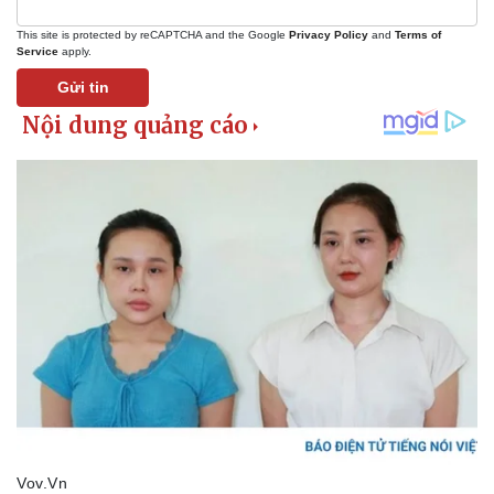
Thế giới thể thao
Tư vấn
This site is protected by reCAPTCHA and the Google
Privacy Policy
and
Terms of
eSports
Service
apply.
Hậu trường
Gửi tin