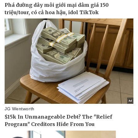
Doanh nghiệp
Công nghệ
Thông tin doanh nghiệp
Sành điệu
Doanh nghiệp 24h
Tin Công nghệ
Doanh nhân
Trải nghiệm
Vì cộng đồng
Chuyển đổi số