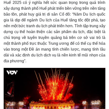
Huế 2025 có ý nghĩa hết sức quan trọng trong quá trình
xây dựng thành phố Huế phát triển bền vững trên nền tảng
Thế giới
Multimedia
bảo tồn, phát huy giá trị di sản Cố đô: “Năm Du lịch quốc
Quan sát
Video
gia là dịp để ngành Du lịch của Huế tăng tốc đột phá, tạo
Cuộc sống đó đây
Ảnh
nên một bức tranh du lịch phát triển hơn. Tỉnh tập trung xây
Hồ sơ
E-Magazine
dựng cụ thể hoàn thiện các sản phẩm du lịch, đặc biệt là
Infographic
chú trọng về tuyên truyền quảng bá trên cơ sở vai trò là
một thành phố trực thuộc Trung ương để có thể cụ thể hóa
vào trong một Đề án mang tính chiến lược, mang tính lâu
dài và xác định du lịch dịch vụ là nền kinh tế mũi nhọn của
địa phương”.