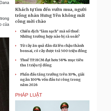
 Dana
Khách tự tìm đến vườn mua, người
trồng nhãn Hưng Yên không mất
trong
công mời chào
o của
Chiến dịch “làm sạch” mã số thuế:
Những trường hợp nào bị rà soát?
Từ cây ăn quả dân dã lên chậu thành
bonsai, có cây được trả 500 triệu đồng
Thuế TP.HCM đạt hơn 58% mục tiêu
thu 1 triệu tỷ đồng
Phấn đấu tăng trưởng trên 10%, giải
ngân 100% vốn đầu tư công trong
năm 2026
PHÁP LUẬT