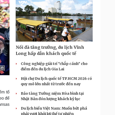
Nối đà tăng trưởng, du lịch Vĩnh
Long hấp dẫn khách quốc tế
Công nghiệp giải trí "chắp cánh" cho
điểm đến du lịch Gia Lai
Hội chợ Du lịch quốc tế TP.HCM 2026 có
quy mô lớn nhất từ trước đến nay
ểm tổ
Bảo tàng Tưởng niệm Hòa bình tại
eo để
Nhật Bản đón lượng khách kỷ lục
ansas
Du lịch biển Việt Nam: Muốn bứt phá
phải vượt khỏi lợi thế tự nhiên