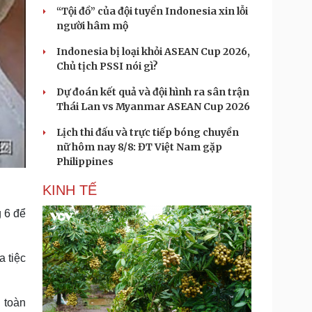
“Tội đồ” của đội tuyển Indonesia xin lỗi
người hâm mộ
Indonesia bị loại khỏi ASEAN Cup 2026,
Chủ tịch PSSI nói gì?
Dự đoán kết quả và đội hình ra sân trận
Thái Lan vs Myanmar ASEAN Cup 2026
Lịch thi đấu và trực tiếp bóng chuyền
nữ hôm nay 8/8: ĐT Việt Nam gặp
Philippines
KINH TẾ
 6 để
 tiệc
 toàn