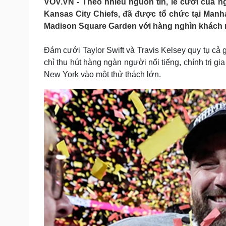
VOV.VN - Theo nhiều nguồn tin, lễ cưới của ng
Tin nóng
Việt Nam
Kansas City Chiefs, đã được tổ chức tại Manha
Tư vấn luật
Phân tích
Madison Square Garden với hàng nghìn khách mờ
Đám cưới Taylor Swift và Travis Kelsey quy tụ cả gi
Sức khỏe
Đời sống
chỉ thu hút hàng ngàn người nổi tiếng, chính trị gi
Dinh dưỡng - món ngon
Nhà đẹp
New York vào một thử thách lớn.
Cây thuốc
Blog
Sản phụ khoa
Tình yêu - Gia đình
Nhi khoa
Nam khoa
Làm đẹp - giảm cân
Phòng mạch online
Ăn sạch sống khỏe
Cải chính