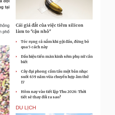
a đội
Doanh nghiệp 24h
Tin Công nghệ
g tại
Doanh nhân
Trải nghiệm
ì cộng đồng
Chuyển đổi số
Cái giá đắt của việc tiêm silicon
 không
u lịch
Podcast
làm to "cậu nhỏ"
nh phố
Tư vấn
Câu chuyện thời sự
Săn Tour
Đọc truyện đêm khuya
Tóc rụng cả nắm khi gội đầu, đừng bỏ
heck-in
Cửa sổ tình yêu
qua 5 cách này
Kể chuyện cho bé
Dấu hiệu tiền mãn kinh sớm phụ nữ cần
Hạt giống tâm hồn
biết
Cây đại phong cầm tấu một bản nhạc
suốt 639 năm vừa chuyển hợp âm thứ
17
Hôm nay vào tiết lập Thu 2026: Thời
tiết sẽ thay đổi ra sao?
DU LỊCH