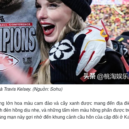
và Travis Kelsey. (Nguồn: Sohu)
ợng lớn hoa màu cam đào và cây xanh được mang đến địa đi
nh đèn hồng dịu nhẹ, và những tấm rèm màu hồng phấn được tr
ê lãng mạn này gợi nhớ đến khung cảnh cầu hôn của cặp đôi ở K