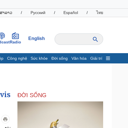
ສາລາວ
/
Русский
/
Español
/
ไทย
English
dcast
Radio
ệp
Công nghệ
Sức khỏe
Đời sống
Văn hóa
Giải trí
inh tế
Thị trường
ất động sản
Giá vàng
hởi nghiệp
Tiêu dùng
Tỷ giá
vis
ĐỜI SỐNG
Chứng khoán
Giá cà phê
oanh nghiệp
Công nghệ
hông tin doanh nghiệp
Sành điệu