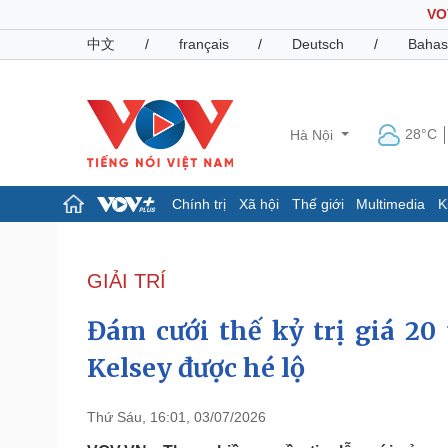
VO
中文
/
français
/
Deutsch
/
Bahas
28°C
Hà Nội
Chính trị
Xã hội
Thế giới
Multimedia
K
Chính trị
Xã hội
Đảng
Tin 24h
GIẢI TRÍ
Tổ chức nhân sự
Dự báo thời tiết
Quốc hội
Giáo dục
Đám cưới thế kỷ trị giá 20
Nhận diện sự thật
Dấu ấn VOV
Việc làm
Kelsey được hé lộ
Biển đảo
Pháp luật
Quân sự - Quốc phòng
Thứ Sáu, 16:01, 03/07/2026
Vụ án
Vũ khí