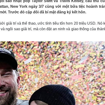
ôi sao nhạc pop Taylor Swift và Travis Kelsey, cầu thủ củ
Lịch thi đấu bóng đá
Xe máy
ttan, New York ngày 3/7 cùng với một bữa tiệc hoành trán
Thế giới thể thao
Tư vấn
i. Trước đó cặp đôi đã bí mật đăng ký kết hôn.
eSports
V
Hậu trường
ới giải trí và thể thao, ước tính tiêu tốn hơn 20 triệu USD. Nó
Văn hóa
Giải trí
D
a và ngôi sao giải trí, mà còn đặt an ninh và giao thông của thà
Sân khấu - Điện ảnh
Nghệ sĩ
Văn học
Thời trang
Âm nhạc
Sao Việt
c
Di sản