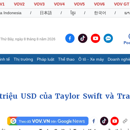
V1
VOV2
VOV3
VOV4
VOV5
VOV6
VOV GT
a Indonesia
/
日本語
/
ខ្មែរ
/
한국어
/
ພາ
Thứ Bảy, ngày 8 tháng 8 năm 2026
Po
inh tế
Thị trường
Pháp luật
Thể thao
Ô tô - Xe máy
Doanh nghi
Thế giới
Multimedia
K
Quan sát
Video
B
Cuộc sống đó đây
Ảnh
K
Hồ sơ
E-Magazine
 triệu USD của Taylor Swift và Tra
Infographic
Thể thao
Ô tô - Xe máy
D
Bóng đá
Ô tô
T