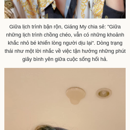
Du lịch
Podcast
Tư vấn
Câu chuyện thời sự
Săn Tour
Đọc truyện đêm khuya
Giữa lịch trình bận rộn, Giáng My chia sẻ: "Giữa
check-in
Cửa sổ tình yêu
Kể chuyện cho bé
những lịch trình chồng chéo, vẫn có những khoảnh
Hạt giống tâm hồn
khắc nhỏ bé khiến lòng người dịu lại". Dòng trạng
thái như một lời nhắc về việc tận hưởng những phút
giây bình yên giữa cuộc sống hối hả.