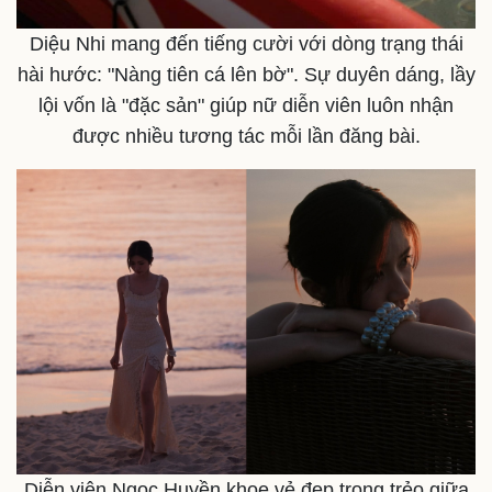
Diệu Nhi mang đến tiếng cười với dòng trạng thái
hài hước: "Nàng tiên cá lên bờ". Sự duyên dáng, lầy
lội vốn là "đặc sản" giúp nữ diễn viên luôn nhận
được nhiều tương tác mỗi lần đăng bài.
Doanh nghiệp
Công nghệ
Thông tin doanh nghiệp
Sành điệu
Doanh nghiệp 24h
Tin Công nghệ
Doanh nhân
Trải nghiệm
Vì cộng đồng
Chuyển đổi số
Diễn viên Ngọc Huyền khoe vẻ đẹp trong trẻo giữa