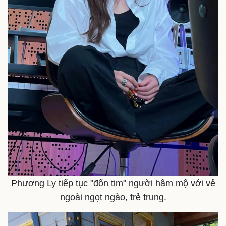
Pháp luật
Quân sự - Quốc phòng
Vụ án
Vũ khí
Tin nóng
Việt Nam
Tư vấn luật
Phân tích
Phương Ly tiếp tục "đốn tim" người hâm mộ với vẻ
ngoài ngọt ngào, trẻ trung.