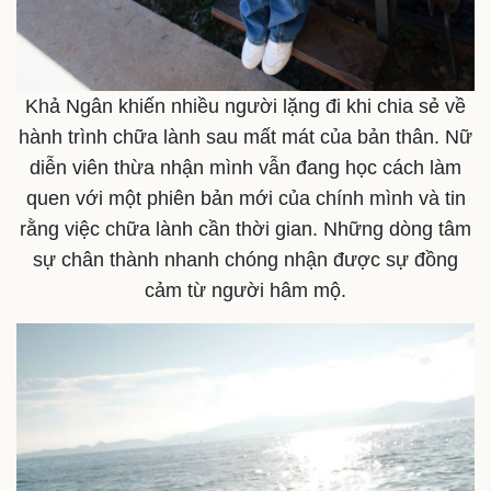
Khả Ngân khiến nhiều người lặng đi khi chia sẻ về
Thể thao
Ô tô - Xe máy
hành trình chữa lành sau mất mát của bản thân. Nữ
Bóng đá
Ô tô
diễn viên thừa nhận mình vẫn đang học cách làm
Lịch thi đấu bóng đá
Xe máy
Thế giới thể thao
Tư vấn
quen với một phiên bản mới của chính mình và tin
eSports
rằng việc chữa lành cần thời gian. Những dòng tâm
Hậu trường
sự chân thành nhanh chóng nhận được sự đồng
cảm từ người hâm mộ.