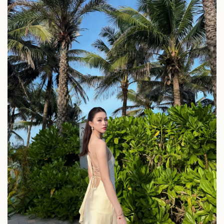
Khởi nghiệp
Tiêu dùng
Tỷ giá
Chứng khoán
Giá cà phê