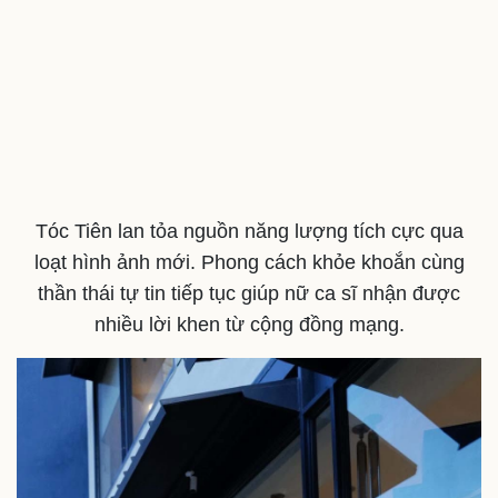
Tóc Tiên lan tỏa nguồn năng lượng tích cực qua
loạt hình ảnh mới. Phong cách khỏe khoắn cùng
Sức khỏe
Đời sống
thần thái tự tin tiếp tục giúp nữ ca sĩ nhận được
Dinh dưỡng - món ngon
Nhà đẹp
nhiều lời khen từ cộng đồng mạng.
Cây thuốc
Blog
Sản phụ khoa
Tình yêu - Gia đình
Nhi khoa
Nam khoa
Làm đẹp - giảm cân
Phòng mạch online
Ăn sạch sống khỏe