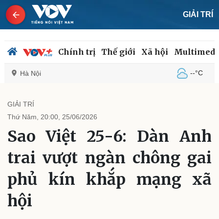
GIẢI TRÍ
Chính trị
Thế giới
Xã hội
Multimedi
--°C
Hà Nội
GIẢI TRÍ
Thứ Năm, 20:00, 25/06/2026
Chính trị
Xã hội
Sao Việt 25-6: Dàn Anh
Đảng
Tin 24h
Tổ chức nhân sự
Dự báo thời tiết
trai vượt ngàn chông gai
Quốc hội
Giáo dục
Nhận diện sự thật
Dấu ấn VOV
phủ kín khắp mạng xã
Việc làm
Biển đảo
hội