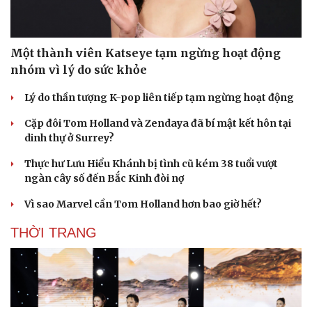
Một thành viên Katseye tạm ngừng hoạt động
nhóm vì lý do sức khỏe
Lý do thần tượng K-pop liên tiếp tạm ngừng hoạt động
Cặp đôi Tom Holland và Zendaya đã bí mật kết hôn tại
dinh thự ở Surrey?
Thực hư Lưu Hiểu Khánh bị tình cũ kém 38 tuổi vượt
ngàn cây số đến Bắc Kinh đòi nợ
Vì sao Marvel cần Tom Holland hơn bao giờ hết?
THỜI TRANG