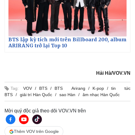
BTS lập kỳ tích mới trên Billboard 200, album
ARIRANG trở lại Top 10
Hải Hà/VOV.VN
Tag:
VOV
BTS
BTS Arirang
K-pop
tin tức
BTS
giải trí Hàn Quốc
sao Hàn
âm nhạc Hàn Quốc
Kinh tế
Thị trường
Mời quý độc giả theo dõi VOV.VN trên
Bất động sản
Giá vàng
Khởi nghiệp
Tiêu dùng
Tỷ giá
Chứng khoán
Thêm VOV trên Google