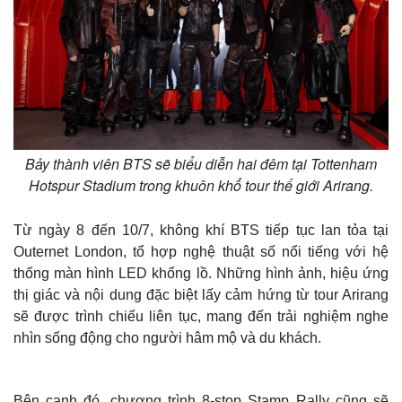
Bảy thành viên BTS sẽ biểu diễn hai đêm tại Tottenham
Hotspur Stadium trong khuôn khổ tour thế giới Arirang.
Từ ngày 8 đến 10/7, không khí BTS tiếp tục lan tỏa tại
Outernet London, tổ hợp nghệ thuật số nổi tiếng với hệ
thống màn hình LED khổng lồ. Những hình ảnh, hiệu ứng
thị giác và nội dung đặc biệt lấy cảm hứng từ tour Arirang
sẽ được trình chiếu liên tục, mang đến trải nghiệm nghe
nhìn sống động cho người hâm mộ và du khách.
Bên cạnh đó, chương trình 8-stop Stamp Rally cũng sẽ