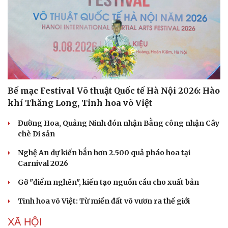
Bế mạc Festival Võ thuật Quốc tế Hà Nội 2026: Hào
khí Thăng Long, Tinh hoa võ Việt
Đường Hoa, Quảng Ninh đón nhận Bằng công nhận Cây
chè Di sản
Văn hóa
Giải trí
Nghệ An dự kiến bắn hơn 2.500 quả pháo hoa tại
Sân khấu - Điện ảnh
Nghệ sĩ
Carnival 2026
Văn học
Thời trang
Gỡ "điểm nghẽn", kiến tạo nguồn cầu cho xuất bản
Âm nhạc
Sao Việt
Di sản
Tinh hoa võ Việt: Từ miền đất võ vươn ra thế giới
XÃ HỘI