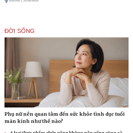
| SmartAds
ĐỜI SỐNG
Sức khỏe
Đời sống
Dinh dưỡng - món ngon
Nhà đẹp
Cây thuốc
Blog
Sản phụ khoa
Tình yêu - Gia đình
Nhi khoa
Nam khoa
Làm đẹp - giảm cân
Phòng mạch online
Ăn sạch sống khỏe
Phụ nữ nên quan tâm đến sức khỏe tình dục tuổi
mãn kinh như thế nào?
6 loại thực phẩm chức năng không nên uống cùng cà