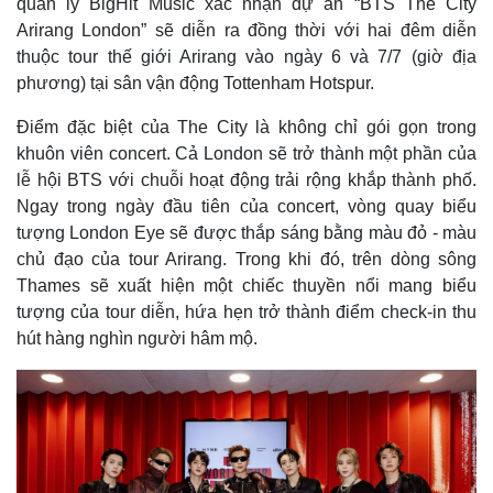
quản lý BigHit Music xác nhận dự án “BTS The City
Arirang London” sẽ diễn ra đồng thời với hai đêm diễn
thuộc tour thế giới Arirang vào ngày 6 và 7/7 (giờ địa
phương) tại sân vận động Tottenham Hotspur.
Điểm đặc biệt của The City là không chỉ gói gọn trong
khuôn viên concert. Cả London sẽ trở thành một phần của
lễ hội BTS với chuỗi hoạt động trải rộng khắp thành phố.
Ngay trong ngày đầu tiên của concert, vòng quay biểu
tượng London Eye sẽ được thắp sáng bằng màu đỏ - màu
chủ đạo của tour Arirang. Trong khi đó, trên dòng sông
Thames sẽ xuất hiện một chiếc thuyền nổi mang biểu
tượng của tour diễn, hứa hẹn trở thành điểm check-in thu
hút hàng nghìn người hâm mộ.