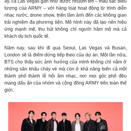
ấy, cả Las Vegas gần như được nhuộm tím – màu sắc biểu
tượng của ARMY – với hàng loạt hoạt động từ trình diễn
nhạc nước, drone show, triển lãm ảnh đến các không gian
trải nghiệm đa phương tiện. Mô hình này đã tạo nên hiệu
ứng mạnh mẽ, thu hút không chỉ người hâm mộ mà cả
khách du lịch quốc tế.
Năm nay, sau khi đi qua Seoul, Las Vegas và Busan,
London sẽ là điểm dừng tiếp theo của dự án. Một lần nữa,
BTS cho thấy sức ảnh hưởng của mình không chỉ nằm ở
những sân khấu cháy vé mà còn ở khả năng biến cả một
thành phố thành lễ hội âm nhạc, nơi mọi góc phố đều
mang dấu ấn của nhóm và cộng đồng ARMY trên toàn thế
giới.