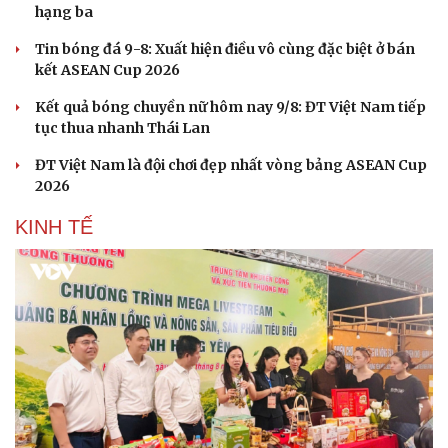
hạng ba
Tin bóng đá 9-8: Xuất hiện điều vô cùng đặc biệt ở bán
kết ASEAN Cup 2026
Kết quả bóng chuyền nữ hôm nay 9/8: ĐT Việt Nam tiếp
tục thua nhanh Thái Lan
ĐT Việt Nam là đội chơi đẹp nhất vòng bảng ASEAN Cup
2026
KINH TẾ
Du lịch
Podcast
Tư vấn
Câu chuyện thời sự
Săn Tour
Đọc truyện đêm khuya
check-in
Cửa sổ tình yêu
Kể chuyện cho bé