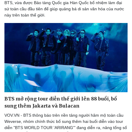
BTS, vừa được Bảo tàng Quốc gia Hàn Quốc bổ nhiệm làm đại
sứ toàn cầu đầu tiên để giúp quảng bá di sản văn hóa của nước
này trên toàn thế giới.
Doanh nghiệp
Công nghệ
Thông tin doanh nghiệp
Sành điệu
Doanh nghiệp 24h
Tin Công nghệ
Doanh nhân
Trải nghiệm
Vì cộng đồng
Chuyển đổi số
BTS mở rộng tour diễn thế giới lên 88 buổi, bổ
sung thêm Jakarta và Bulacan
VOV.VN - BTS thông báo trên nền tảng người hâm mộ toàn cầu
Weverse, nhóm chính thức bổ sung thêm hai buổi diễn vào tour
diễn "BTS WORLD TOUR 'ARIRANG'" đang diễn ra, nâng tổng số