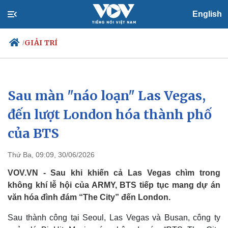
English
GIẢI TRÍ
/
Sau màn "náo loạn" Las Vegas,
Chính trị
Xã hội
Đảng
Tin 24h
đến lượt London hóa thành phố
Tổ chức nhân sự
Dự báo thời tiết
của BTS
Quốc hội
Giáo dục
Nhận diện sự thật
Dấu ấn VOV
Việc làm
Thứ Ba, 09:09, 30/06/2026
Biển đảo
VOV.VN - Sau khi khiến cả Las Vegas chìm trong
không khí lễ hội của ARMY, BTS tiếp tục mang dự án
văn hóa đình đám “The City” đến London.
Sau thành công tại Seoul, Las Vegas và Busan, công ty