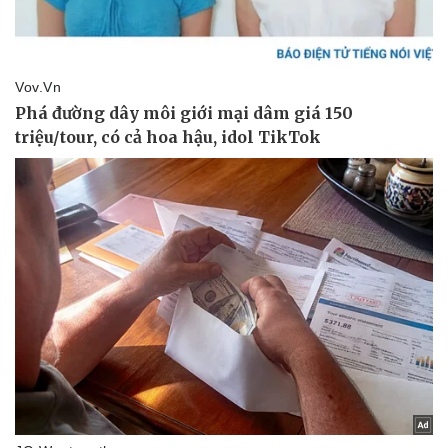
Thể thao
Ô tô - Xe máy
Bóng đá
Ô tô
Lịch thi đấu bóng đá
Xe máy
Thế giới thể thao
Tư vấn
eSports
Hậu trường