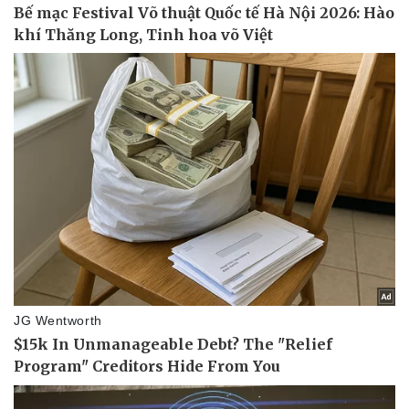
Vụ án
Vũ khí
Tin nóng
Việt Nam
Tư vấn luật
Phân tích