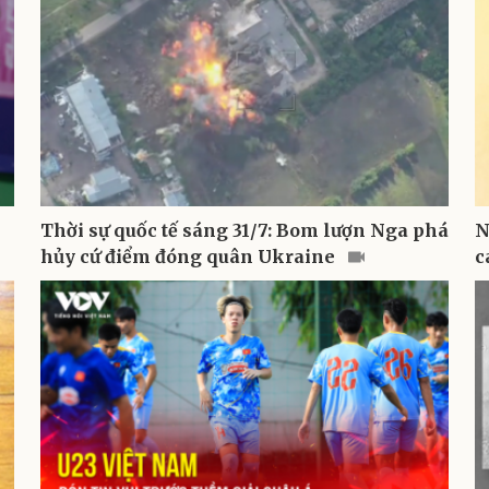
Thời sự quốc tế sáng 31/7: Bom lượn Nga phá
N
hủy cứ điểm đóng quân Ukraine
c