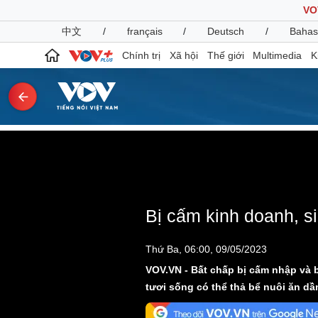
VO
中文
/
français
/
Deutsch
/
Bahas
Chính trị
Xã hội
Thế giới
Multimedia
K
Chính trị
Xã hội
Đảng
This
Tin 24h
is
a
Tổ chức nhân sự
Dự báo thời tiết
The media could not be
modal
window.
Quốc hội
Giáo dục
Nhận diện sự thật
Dấu ấn VOV
Bị cấm kinh doanh, s
Việc làm
Biển đảo
Thứ Ba, 06:00, 09/05/2023
Pháp luật
Quân sự - Quốc phòng
VOV.VN - Bất chấp bị cấm nhập và 
Vụ án
Vũ khí
tươi sống có thể thả bể nuôi ăn dầ
Tin nóng
Việt Nam
Tư vấn luật
Phân tích