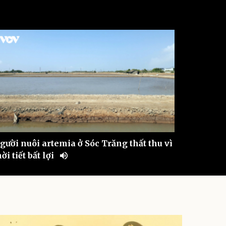
ì cộng đồng
Chuyển đổi số
u lịch
Podcast
Tư vấn
Câu chuyện thời sự
Săn Tour
Đọc truyện đêm khuya
heck-in
Cửa sổ tình yêu
Kể chuyện cho bé
Hạt giống tâm hồn
gười nuôi artemia ở Sóc Trăng thất thu vì
hời tiết bất lợi