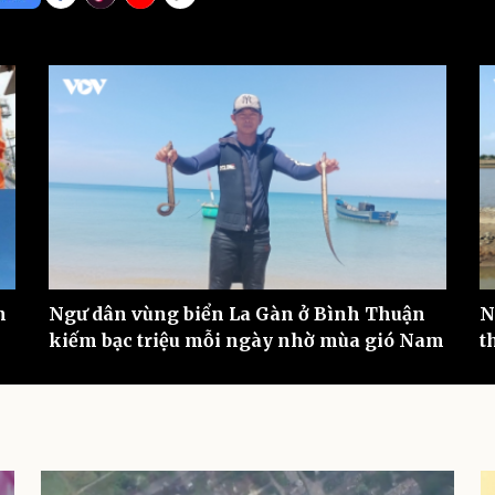
eSports
V
Hậu trường
Văn hóa
Giải trí
D
Sân khấu - Điện ảnh
Nghệ sĩ
Văn học
Thời trang
Âm nhạc
Sao Việt
c
Di sản
n
Ngư dân vùng biển La Gàn ở Bình Thuận
N
kiếm bạc triệu mỗi ngày nhờ mùa gió Nam
t