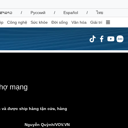
ສາລາວ
/
Русский
/
Español
/
ไทย
ệp
Công nghệ
Sức khỏe
Đời sống
Văn hóa
Giải trí
inh tế
Thị trường
ất động sản
Giá vàng
hởi nghiệp
Tiêu dùng
ormat is not supported.
Tỷ giá
Chứng khoán
 chợ mạng
Giá cà phê
oanh nghiệp
Công nghệ
n và được ship hàng tận cửa, hàng
hông tin doanh nghiệp
Sành điệu
Doanh nghiệp 24h
Tin Công nghệ
Nguyễn Quỳnh/VOV.VN
Doanh nhân
Trải nghiệm