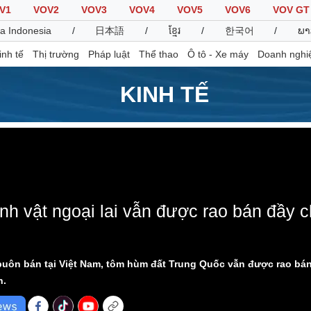
V1
VOV2
VOV3
VOV4
VOV5
VOV6
VOV GT
a Indonesia
/
日本語
/
ខ្មែរ
/
한국어
/
ພາ
inh tế
Thị trường
Pháp luật
Thể thao
Ô tô - Xe máy
Doanh nghi
KINH TẾ
Thế giới
Multimedia
K
Quan sát
Video
B
Cuộc sống đó đây
Ảnh
K
 loaded, either because the server or network failed or because the f
Hồ sơ
E-Magazine
Infographic
inh vật ngoại lai vẫn được rao bán đầy
Thể thao
Ô tô - Xe máy
D
buôn bán tại Việt Nam, tôm hùm đất Trung Quốc vẫn được rao bá
Bóng đá
Ô tô
T
n.
Lịch thi đấu bóng đá
Xe máy
Thế giới thể thao
Tư vấn