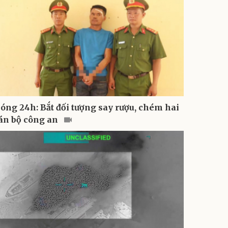
óng 24h: Bắt đối tượng say rượu, chém hai
án bộ công an