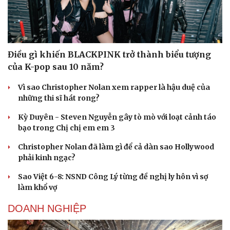
Điều gì khiến BLACKPINK trở thành biểu tượng
của K-pop sau 10 năm?
Vì sao Christopher Nolan xem rapper là hậu duệ của
những thi sĩ hát rong?
Kỳ Duyên - Steven Nguyễn gây tò mò với loạt cảnh táo
bạo trong Chị chị em em 3
Christopher Nolan đã làm gì để cả dàn sao Hollywood
phải kinh ngạc?
Sao Việt 6-8: NSND Công Lý từng đề nghị ly hôn vì sợ
làm khổ vợ
DOANH NGHIỆP