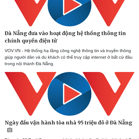
Đà Nẵng đưa vào hoạt động hệ thống thông tin
chính quyền điện tử
VOV.VN - Hệ thống hạ tầng công nghệ thông tin và truyền thông
giúp người dân và du khách có thể truy cập internet ở bất cứ đâu
Thể thao
Ô tô - Xe máy
trong nội thành Đà Nẵng.
Bóng đá
Ô tô
Lịch thi đấu bóng đá
Xe máy
Thế giới thể thao
Tư vấn
eSports
Hậu trường
Ngày đầu vận hành tòa nhà 95 triệu đô ở Đà Nẵng