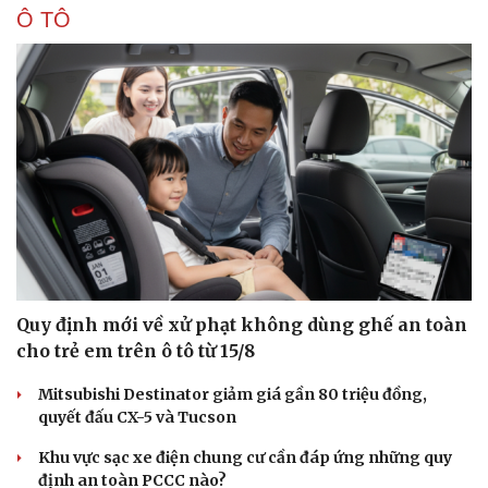
Ô TÔ
Sức khỏe
Đời sống
Dinh dưỡng - món ngon
Nhà đẹp
Cây thuốc
Blog
Sản phụ khoa
Tình yêu - Gia đình
Nhi khoa
Quy định mới về xử phạt không dùng ghế an toàn
Nam khoa
cho trẻ em trên ô tô từ 15/8
Làm đẹp - giảm cân
Phòng mạch online
Mitsubishi Destinator giảm giá gần 80 triệu đồng,
Ăn sạch sống khỏe
quyết đấu CX-5 và Tucson
Khu vực sạc xe điện chung cư cần đáp ứng những quy
định an toàn PCCC nào?