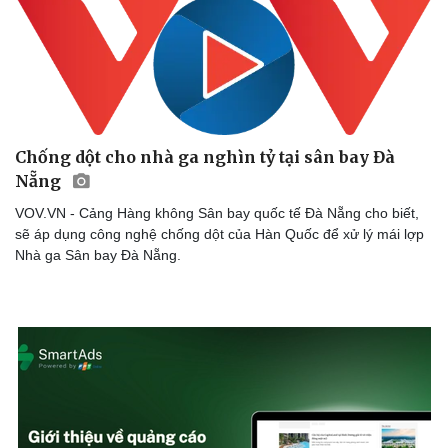
Chống dột cho nhà ga nghìn tỷ tại sân bay Đà
Nẵng
Doanh nghiệp
Công nghệ
VOV.VN - Cảng Hàng không Sân bay quốc tế Đà Nẵng cho biết,
sẽ áp dụng công nghệ chống dột của Hàn Quốc để xử lý mái lợp
Thông tin doanh nghiệp
Sành điệu
Nhà ga Sân bay Đà Nẵng.
Doanh nghiệp 24h
Tin Công nghệ
Doanh nhân
Trải nghiệm
Vì cộng đồng
Chuyển đổi số