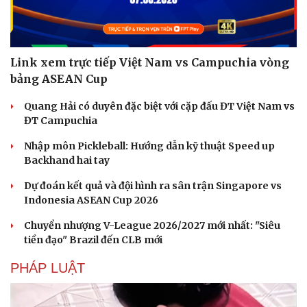
Link xem trực tiếp Việt Nam vs Campuchia vòng
bảng ASEAN Cup
Quang Hải có duyên đặc biệt với cặp đấu ĐT Việt Nam vs
ĐT Campuchia
Nhập môn Pickleball: Hướng dẫn kỹ thuật Speed up
Backhand hai tay
Dự đoán kết quả và đội hình ra sân trận Singapore vs
Văn hóa
Giải trí
Indonesia ASEAN Cup 2026
Sân khấu - Điện ảnh
Nghệ sĩ
Văn học
Thời trang
Chuyển nhượng V-League 2026/2027 mới nhất: "Siêu
Âm nhạc
Sao Việt
tiền đạo" Brazil đến CLB mới
Di sản
PHÁP LUẬT