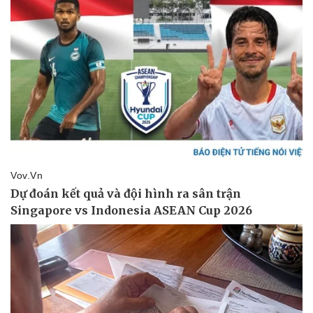
Pháp luật
Quân sự - Quốc phòng
Vụ án
Vũ khí
Tin nóng
Việt Nam
Tư vấn luật
Phân tích