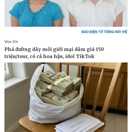
Kinh tế
Thị trường
Bất động sản
Giá vàng
Khởi nghiệp
Tiêu dùng
Tỷ giá
Chứng khoán
Giá cà phê