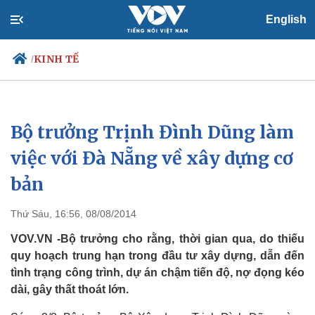
English
KINH TẾ
/
Bộ trưởng Trịnh Đình Dũng làm
Chính trị
Xã hội
Đảng
Tin 24h
việc với Đà Nẵng về xây dựng cơ
Tổ chức nhân sự
Dự báo thời tiết
bản
Quốc hội
Giáo dục
Nhận diện sự thật
Dấu ấn VOV
Việc làm
Thứ Sáu, 16:56, 08/08/2014
Biển đảo
VOV.VN -Bộ trưởng cho rằng, thời gian qua, do thiếu
quy hoạch trung hạn trong đầu tư xây dựng, dẫn đến
tình trạng công trình, dự án chậm tiến độ, nợ đọng kéo
dài, gây thất thoát lớn.