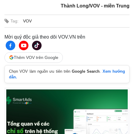
Thành Long/VOV - miền Trung
Tag:
VOV
Mời quý độc giả theo dõi VOV.VN trên
Thêm VOV trên Google
Thế giới
Multimedia
Chọn VOV làm nguồn ưu tiên trên
Google Search
.
Xem hướng
Quan sát
Video
dẫn.
Cuộc sống đó đây
Ảnh
Hồ sơ
E-Magazine
Infographic