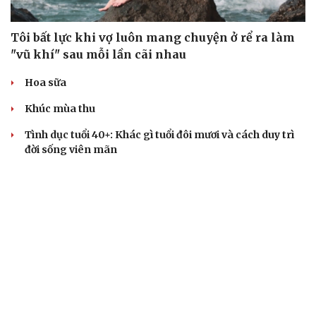
Tôi bất lực khi vợ luôn mang chuyện ở rể ra làm
"vũ khí" sau mỗi lần cãi nhau
Hoa sữa
Khúc mùa thu
Tình dục tuổi 40+: Khác gì tuổi đôi mươi và cách duy trì
đời sống viên mãn
Bảo đảm an ninh mạng gắn chặt "bảo vệ hệ thống" và
"bảo vệ con người"
BẤT ĐỘNG SẢN