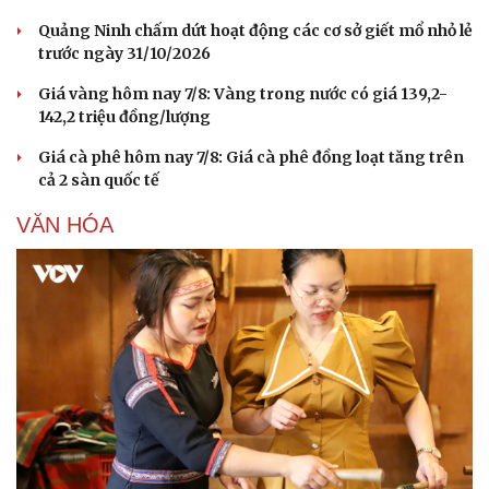
Quảng Ninh chấm dứt hoạt động các cơ sở giết mổ nhỏ lẻ
trước ngày 31/10/2026
Giá vàng hôm nay 7/8: Vàng trong nước có giá 139,2-
142,2 triệu đồng/lượng
Giá cà phê hôm nay 7/8: Giá cà phê đồng loạt tăng trên
cả 2 sàn quốc tế
VĂN HÓA
Du lịch
Podcast
Tư vấn
Câu chuyện thời sự
Săn Tour
Đọc truyện đêm khuya
check-in
Cửa sổ tình yêu
Kể chuyện cho bé
Hạt giống tâm hồn