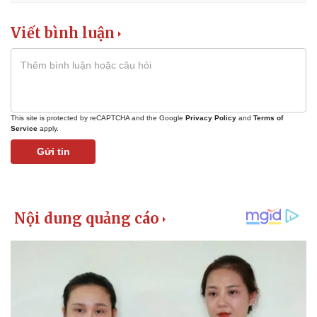
Viết bình luận
This site is protected by reCAPTCHA and the Google
Privacy Policy
and
Terms of
Service
apply.
Gửi tin
Thể thao
Ô tô - Xe máy
Bóng đá
Ô tô
Lịch thi đấu bóng đá
Xe máy
Thế giới thể thao
Tư vấn
eSports
Hậu trường