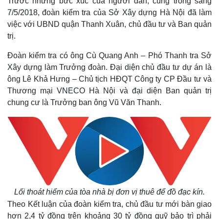
Trước những bức xúc của người dân, cũng trong sáng
Kinh tế
Thị trường
7/5/2018, đoàn kiểm tra của Sở Xây dựng Hà Nội đã làm
Bất động sản
Giá vàng
việc với UBND quận Thanh Xuân, chủ đầu tư và Ban quản
Khởi nghiệp
Tiêu dùng
trị.
Tỷ giá
Chứng khoán
Đoàn kiểm tra có ông Cù Quang Anh – Phó Thanh tra Sở
Giá cà phê
Xây dựng làm Trưởng đoàn. Đại diện chủ đầu tư dự án là
ông Lê Khả Hưng – Chủ tịch HĐQT Công ty CP Đầu tư và
Thương mại VNECO Hà Nội và đại diện Ban quản trị
chung cư là Trưởng ban ông Vũ Văn Thanh.
Lối thoát hiểm của tòa nhà bị đơn vị thuê để đồ đạc kín.
Theo Kết luận của đoàn kiểm tra, chủ đầu tư mới bàn giao
hơn 2,4 tỷ đồng trên khoảng 30 tỷ đồng quỹ bảo trì phải