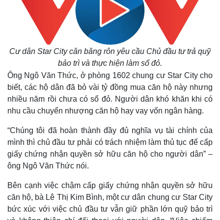
Cư dân Star City căn băng rôn yêu cầu Chủ đầu tư trả quỹ
bảo trì và thực hiện làm sổ đỏ.
Ông Ngô Văn Thức, ở phòng 1602 chung cư Star City cho
biết, các hộ dân đã bỏ vài tỷ đồng mua căn hộ này nhưng
nhiều năm rồi chưa có sổ đỏ. Người dân khó khăn khi có
nhu cầu chuyển nhượng căn hộ hay vay vốn ngân hàng.
“Chúng tôi đã hoàn thành đầy đủ nghĩa vụ tài chính của
mình thì chủ đầu tư phải có trách nhiệm làm thủ tục để cấp
giấy chứng nhận quyền sở hữu căn hộ cho người dân” –
ông Ngô Văn Thức nói.
Thế giới
Multimedia
Quan sát
Video
Bên cạnh việc chậm cấp giấy chứng nhận quyền sở hữu
Cuộc sống đó đây
Ảnh
căn hộ, bà Lê Thị Kim Bình, một cư dân chung cư Star City
Hồ sơ
E-Magazine
bức xúc với việc chủ đầu tư vẫn giữ phần lớn quỹ bảo trì
Infographic