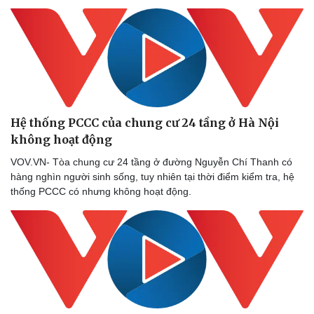
Hệ thống PCCC của chung cư 24 tầng ở Hà Nội
không hoạt động
VOV.VN- Tòa chung cư 24 tầng ở đường Nguyễn Chí Thanh có
hàng nghìn người sinh sống, tuy nhiên tại thời điểm kiểm tra, hệ
thống PCCC có nhưng không hoạt động.
Văn hóa
Giải trí
Sân khấu - Điện ảnh
Nghệ sĩ
Văn học
Thời trang
Âm nhạc
Sao Việt
Di sản