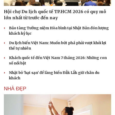
check-in
Cửa sổ tình yêu
Kể chuyện cho bé
Hội chợ Du lịch quốc tế TP.HCM 2026 có quy mô
Hạt giống tâm hồn
lớn nhất từ trước đến nay
Bảo tàng Tưởng niệm Hòa bình tại Nhật Bản đón lượng
khách kỷ lục
Du lịch biển Việt Nam: Muốn bứt phá phải vượt khỏi lợi
thế tự nhiên
Khách quốc tế đến Việt Nam 7 tháng 2026: Những con
số nổi bật
Nhặt bỏ 'hạt sạn' để làng biển Đắk Lắk giữ chân du
khách
NHÀ ĐẸP