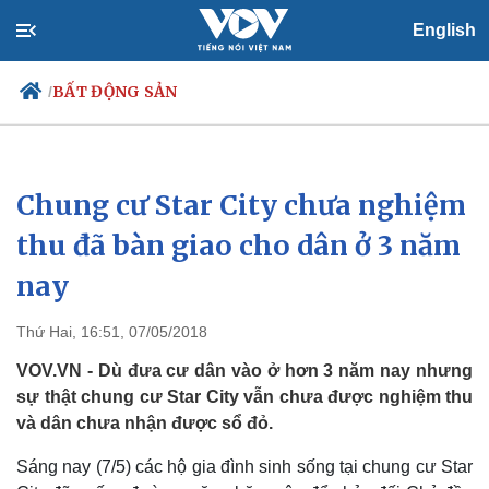
English
BẤT ĐỘNG SẢN
/
Chung cư Star City chưa nghiệm
Chính trị
Xã hội
Đảng
Tin 24h
thu đã bàn giao cho dân ở 3 năm
Tổ chức nhân sự
Dự báo thời tiết
nay
Quốc hội
Giáo dục
Nhận diện sự thật
Dấu ấn VOV
Việc làm
Thứ Hai, 16:51, 07/05/2018
Biển đảo
VOV.VN - Dù đưa cư dân vào ở hơn 3 năm nay nhưng
sự thật chung cư Star City vẫn chưa được nghiệm thu
và dân chưa nhận được sổ đỏ.
Sáng nay (7/5) các hộ gia đình sinh sống tại chung cư Star