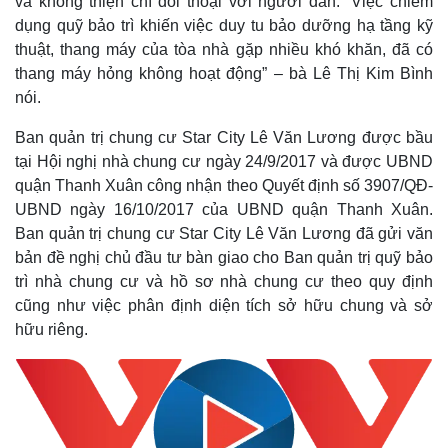
và không thiện chí đối thoại với người dân.
“Việc chiếm
dụng quỹ bảo trì khiến việc duy tu bảo dưỡng hạ tầng kỹ
thuật, thang máy của tòa nhà gặp nhiều khó khăn, đã có
thang máy hỏng không hoạt động” – bà Lê Thị Kim Bình
nói.
Ban quản trị chung cư Star City Lê Văn Lương được bầu
tại Hội nghị nhà chung cư ngày 24/9/2017 và được UBND
quận Thanh Xuân công nhận theo Quyết định số 3907/QĐ-
UBND ngày 16/10/2017 của UBND quận Thanh Xuân.
Ban quản trị chung cư Star City Lê Văn Lương đã gửi văn
bản đề nghị chủ đầu tư bàn giao cho Ban quản trị quỹ bảo
trì nhà chung cư và hồ sơ nhà chung cư theo quy định
cũng như việc phân định diện tích sở hữu chung và sở
hữu riêng.