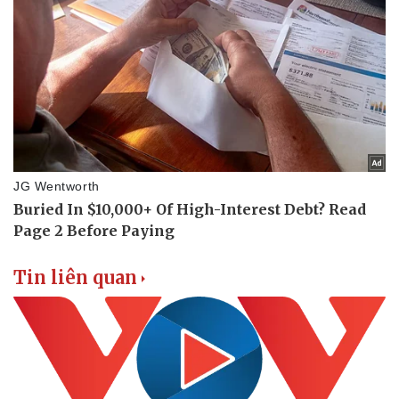
Sức khỏe
Đời sống
Dinh dưỡng - món ngon
Nhà đẹp
Cây thuốc
Blog
Sản phụ khoa
Tình yêu - Gia đình
Nhi khoa
Nam khoa
Làm đẹp - giảm cân
Phòng mạch online
Ăn sạch sống khỏe
Tin liên quan