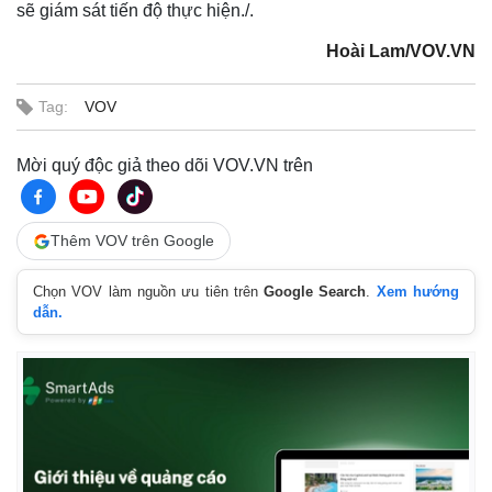
sẽ giám sát tiến độ thực hiện./.
Hoài Lam/VOV.VN
Tag:
VOV
Mời quý độc giả theo dõi VOV.VN trên
Pháp luật
Quân sự - Quốc phòng
Vụ án
Vũ khí
Tin nóng
Việt Nam
Thêm VOV trên Google
Tư vấn luật
Phân tích
Chọn VOV làm nguồn ưu tiên trên
Google Search
.
Xem hướng
dẫn.