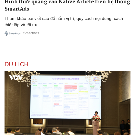
Hình thức quảng cáo Native Article trên hệ thống
SmartAds
Tham khảo bài viết sau để nắm vị trí, quy cách nội dung, cách
thiết lập và tối ưu.
| SmartAds
DU LỊCH
Du lịch
Podcast
Tư vấn
Câu chuyện thời sự
Săn Tour
Đọc truyện đêm khuya