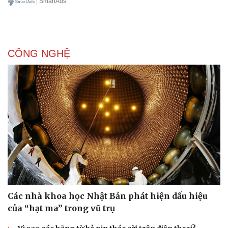
| SmartAds
Doanh nhân
Trải nghiệm
Vì cộng đồng
Chuyển đổi số
CÔNG NGHỆ
Các nhà khoa học Nhật Bản phát hiện dấu hiệu
của “hạt ma” trong vũ trụ