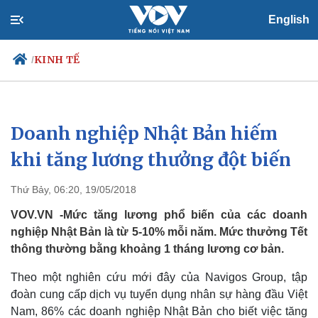
English
KINH TẾ
/
Doanh nghiệp Nhật Bản hiếm
Chính trị
Xã hội
Đảng
Tin 24h
khi tăng lương thưởng đột biến
Tổ chức nhân sự
Dự báo thời tiết
Quốc hội
Giáo dục
Thứ Bảy, 06:20, 19/05/2018
Nhận diện sự thật
Dấu ấn VOV
Việc làm
VOV.VN -Mức tăng lương phổ biến của các doanh
Biển đảo
nghiệp Nhật Bản là từ 5-10% mỗi năm. Mức thưởng Tết
thông thường bằng khoảng 1 tháng lương cơ bản.
Theo một nghiên cứu mới đây của Navigos Group, tập
đoàn cung cấp dịch vụ tuyển dụng nhân sự hàng đầu Việt
Nam, 86% các doanh nghiệp Nhật Bản cho biết việc tăng