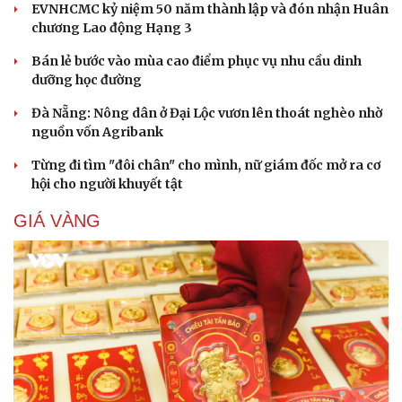
EVNHCMC kỷ niệm 50 năm thành lập và đón nhận Huân
chương Lao động Hạng 3
Bán lẻ bước vào mùa cao điểm phục vụ nhu cầu dinh
dưỡng học đường
Đà Nẵng: Nông dân ở Đại Lộc vươn lên thoát nghèo nhờ
nguồn vốn Agribank
Từng đi tìm "đôi chân" cho mình, nữ giám đốc mở ra cơ
hội cho người khuyết tật
GIÁ VÀNG