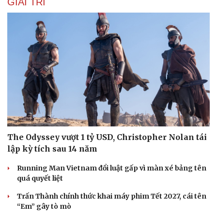
GIẢI TRÍ
Du lịch
Podcast
Tư vấn
Câu chuyện thời sự
Săn Tour
Đọc truyện đêm khuya
check-in
Cửa sổ tình yêu
Kể chuyện cho bé
Hạt giống tâm hồn
The Odyssey vượt 1 tỷ USD, Christopher Nolan tái
lập kỳ tích sau 14 năm
Running Man Vietnam đổi luật gấp vì màn xé bảng tên
quá quyết liệt
Trấn Thành chính thức khai máy phim Tết 2027, cái tên
“Em” gây tò mò