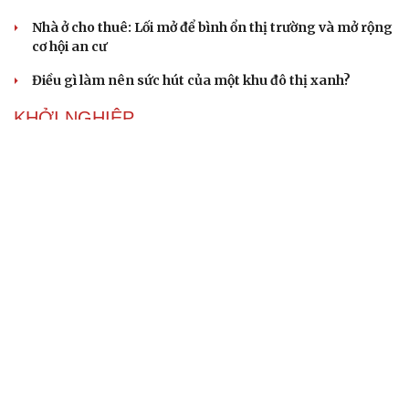
Nhà ở cho thuê: Lối mở để bình ổn thị trường và mở rộng
cơ hội an cư
Điều gì làm nên sức hút của một khu đô thị xanh?
KHỞI NGHIỆP
Đắk Lắk tìm giải pháp nâng cao chất lượng hoạt
động chi Hội Nông dân