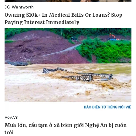
Pháp luật
Quân sự - Quốc phòng
Vụ án
Vũ khí
Tin nóng
Việt Nam
Tư vấn luật
Phân tích