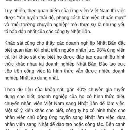
Tuy nhiên, theo quan điểm của ứng viên Việt Nam thì việc
được “rèn luyện thái độ, phong cách làm việc chuẩn mực”
và “môi trường chuyên nghiệp” mới thực sự là những yếu
tố hấp dẫn nhất của các công ty Nhật Bản.
Khảo sát cũng cho thấy, các doanh nghiệp Nhật Bản đặc
biệt quan tâm tới phát triển nguồn nhân lực. 98%
ứng viên
trả lời khảo sát cho biết họ được đào tạo qua nhiều hình
thức khác nhau tại doanh nghiệp Nhật Bản. Đào tạo trực
tiếp trên công việc là hình thức vẫn được nhiều doanh
Thế giới
Multimedia
nghiệp Nhật áp dụng nhất.
Quan sát
Video
Cuộc sống đó đây
Ảnh
Theo dữ liệu của khảo sát, gần 40% chuyên gia tuyển
Hồ sơ
E-Magazine
dụng cho biết, doanh nghiệp của họ có hình thức điều
Infographic
chuyển nhân viên Việt Nam sang Nhật Bản để làm việc.
Một số ý kiến khác cho biết, công ty họ có hình thức cho
nhân viên chủ động ứng tuyển sang Nhật làm việc, đưa
nhân viên sang Nhật để đào tạo hoặc công tác. Bên cạnh