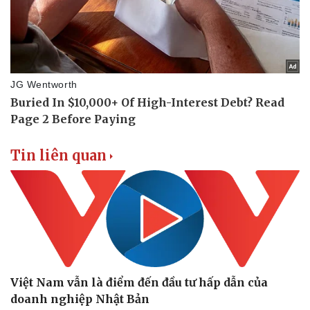
Tin liên quan
Thể thao
Ô tô - Xe máy
Bóng đá
Ô tô
Lịch thi đấu bóng đá
Xe máy
Thế giới thể thao
Tư vấn
Việt Nam vẫn là điểm đến đầu tư hấp dẫn của
eSports
doanh nghiệp Nhật Bản
Hậu trường