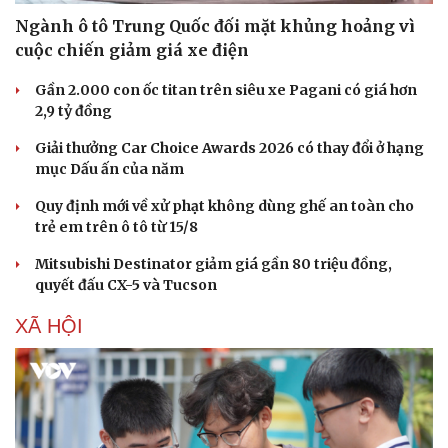
Ngành ô tô Trung Quốc đối mặt khủng hoảng vì
cuộc chiến giảm giá xe điện
Gần 2.000 con ốc titan trên siêu xe Pagani có giá hơn
2,9 tỷ đồng
Giải thưởng Car Choice Awards 2026 có thay đổi ở hạng
mục Dấu ấn của năm
Quy định mới về xử phạt không dùng ghế an toàn cho
trẻ em trên ô tô từ 15/8
Mitsubishi Destinator giảm giá gần 80 triệu đồng,
quyết đấu CX-5 và Tucson
XÃ HỘI
Sức khỏe
Đời sống
Dinh dưỡng - món ngon
Nhà đẹp