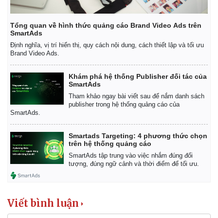
Tổng quan về hình thức quảng cáo Brand Video Ads trên
SmartAds
Định nghĩa, vị trí hiển thị, quy cách nội dung, cách thiết lập và tối ưu
Brand Video Ads.
Khám phá hệ thống Publisher đối tác của
SmartAds
Tham khảo ngay bài viết sau để nắm danh sách
publisher trong hệ thống quảng cáo của
SmartAds.
Smartads Targeting: 4 phương thức chọn
Kinh tế
Thị trường
trên hệ thống quảng cáo
Bất động sản
Giá vàng
SmartAds tập trung vào việc nhắm đúng đối
Khởi nghiệp
Tiêu dùng
tượng, đúng ngữ cảnh và thời điểm để tối ưu.
Tỷ giá
Chứng khoán
Giá cà phê
Viết bình luận