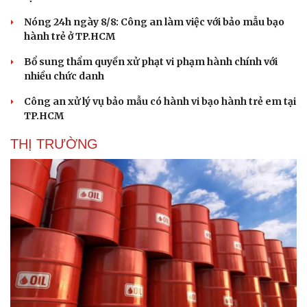
Nóng 24h ngày 8/8: Công an làm việc với bảo mẫu bạo
hành trẻ ở TP.HCM
Văn hóa
Giải trí
Bổ sung thẩm quyền xử phạt vi phạm hành chính với
Sân khấu - Điện ảnh
Nghệ sĩ
nhiều chức danh
Văn học
Thời trang
Âm nhạc
Sao Việt
Công an xử lý vụ bảo mẫu có hành vi bạo hành trẻ em tại
Di sản
TP.HCM
THỊ TRƯỜNG