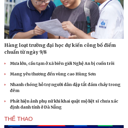
Cây thuốc
Blog
Sản phụ khoa
Tình yêu - Gia đình
Nhi khoa
Nam khoa
Làm đẹp - giảm cân
Phòng mạch online
Ăn sạch sống khỏe
Hàng loạt trường đại học dự kiến công bố điểm
chuẩn từ ngày 9/8
Mưa lớn, cầu tạm ở xã biên giới Nghệ An bị cuốn trôi
Mang yêu thương đến vùng cao Hùng Sơn
Nhanh chóng hỗ trợ người dân dập tắt đám cháy trong
đêm
Phát hiện ảnh phụ nữ khi khai quật mộ liệt sĩ chưa xác
định danh tính ở Đà Nẵng
THỂ THAO