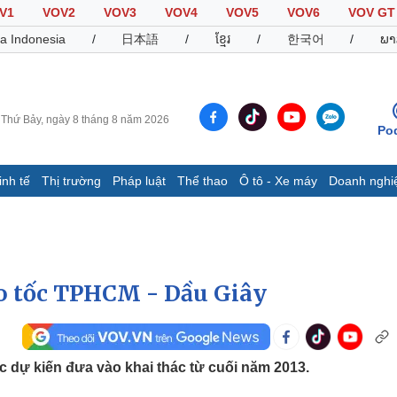
V1
VOV2
VOV3
VOV4
VOV5
VOV6
VOV GT
a Indonesia
/
日本語
/
ខ្មែរ
/
한국어
/
ພາ
Thứ Bảy, ngày 8 tháng 8 năm 2026
Po
inh tế
Thị trường
Pháp luật
Thể thao
Ô tô - Xe máy
Doanh nghi
Thế giới
Multimedia
K
Quan sát
Video
B
Cuộc sống đó đây
Ảnh
K
Hồ sơ
E-Magazine
ao tốc TPHCM - Dầu Giây
Infographic
Thể thao
Ô tô - Xe máy
D
 dự kiến đưa vào khai thác từ cuối năm 2013.
Bóng đá
Ô tô
T