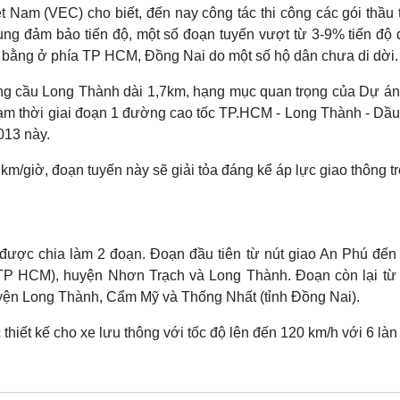
Lịch thi đấu bóng đá
Xe máy
t Nam (VEC) cho biết, đến nay công tác thi công các gói thầu 
Thế giới thể thao
Tư vấn
g đảm bảo tiến độ, một số đoạn tuyến vượt từ 3-9% tiến độ đ
eSports
V
t bằng ở phía TP HCM, Đồng Nai do một số hộ dân chưa di dời.
Hậu trường
ong cầu Long Thành dài 1,7km, hạng mục quan trọng của Dự án
Văn hóa
Giải trí
D
tạm thời giai đoạn 1 đường cao tốc TP.HCM - Long Thành - Dầu
Sân khấu - Điện ảnh
Nghệ sĩ
013 này.
Văn học
Thời trang
Âm nhạc
Sao Việt
c
0 km/giờ, đoạn tuyến này sẽ giải tỏa đáng kể áp lực giao thông t
Di sản
ược chia làm 2 đoạn. Đoạn đầu tiên từ nút giao An Phú đến
(TP HCM), huyện Nhơn Trạch và Long Thành. Đoạn còn lại từ
yện Long Thành, Cẩm Mỹ và Thống Nhất (tỉnh Đồng Nai).
iết kế cho xe lưu thông với tốc độ lên đến 120 km/h với 6 làn 