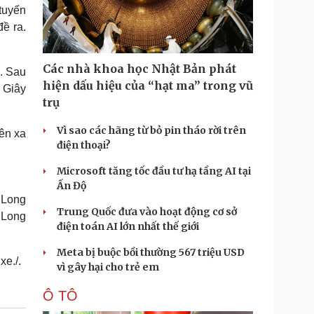
Doanh nghiệp 24h
Tin Công nghệ
tuyến
Doanh nhân
Trải nghiệm
ề ra.
ì cộng đồng
Chuyển đổi số
Các nhà khoa học Nhật Bản phát
. Sau
u lịch
Podcast
hiện dấu hiệu của “hạt ma” trong vũ
 Giây
Tư vấn
Câu chuyện thời sự
trụ
Săn Tour
Đọc truyện đêm khuya
heck-in
Cửa sổ tình yêu
Vì sao các hãng từ bỏ pin tháo rời trên
rên xa
Kể chuyện cho bé
điện thoại?
Hạt giống tâm hồn
Microsoft tăng tốc đầu tư hạ tầng AI tại
Ấn Độ
 Long
Trung Quốc đưa vào hoạt động cơ sở
 Long
điện toán AI lớn nhất thế giới
Meta bị buộc bồi thường 567 triệu USD
xe./.
vì gây hại cho trẻ em
Ô TÔ