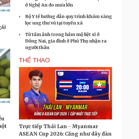
ở Nghệ An do mưa lớn
Bộ Y tế hướng dẫn quy trình khám sàng
lọc ung thư vú tại tuyến xã
Từ tấm ảnh trong hầm mộ liệt sĩ ở
Đồng Nai, gia đình ở Phú Thọ nhận ra
người thân
THỂ THAO
Trực tiếp Thái Lan - Myanmar
ASEAN Cup 2026: Căng như dây đàn