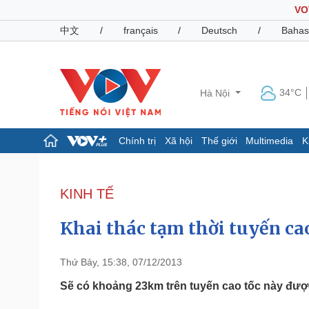
VO
中文
/
français
/
Deutsch
/
Bahas
34°C
Hà Nội
Chính trị
Xã hội
Thế giới
Multimedia
K
Chính trị
Xã hội
Đảng
Tin 24h
KINH TẾ
Tổ chức nhân sự
Dự báo thời tiết
Quốc hội
Giáo dục
Khai thác tạm thời tuyến c
Nhận diện sự thật
Dấu ấn VOV
Việc làm
Biển đảo
Thứ Bảy, 15:38, 07/12/2013
Pháp luật
Quân sự - Quốc phòng
Sẽ có khoảng 23km trên tuyến cao tốc này được
Vụ án
Vũ khí