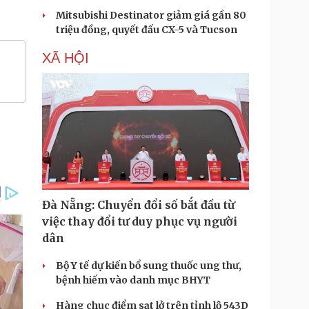
Mitsubishi Destinator giảm giá gần 80
triệu đồng, quyết đấu CX-5 và Tucson
XÃ HỘI
Đà Nẵng: Chuyển đổi số bắt đầu từ
việc thay đổi tư duy phục vụ người
dân
Bộ Y tế dự kiến bổ sung thuốc ung thư,
bệnh hiếm vào danh mục BHYT
Hàng chục điểm sạt lở trên tỉnh lộ 543D