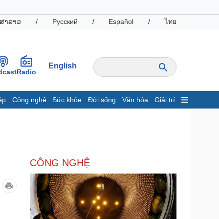
ສາລາວ
/
Русский
/
Español
/
ไทย
English
dcast
Radio
ệp
Công nghệ
Sức khỏe
Đời sống
Văn hóa
Giải trí
inh tế
Thị trường
ất động sản
Giá vàng
hởi nghiệp
Tiêu dùng
Tỷ giá
CÔNG NGHỆ
Chứng khoán
Giá cà phê
oanh nghiệp
Công nghệ
hông tin doanh nghiệp
Sành điệu