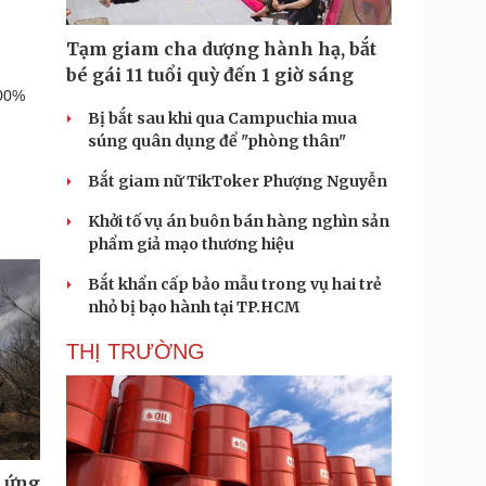
Tạm giam cha dượng hành hạ, bắt
bé gái 11 tuổi quỳ đến 1 giờ sáng
100%
Bị bắt sau khi qua Campuchia mua
súng quân dụng để "phòng thân"
Bắt giam nữ TikToker Phượng Nguyễn
Khởi tố vụ án buôn bán hàng nghìn sản
phẩm giả mạo thương hiệu
Bắt khẩn cấp bảo mẫu trong vụ hai trẻ
nhỏ bị bạo hành tại TP.HCM
THỊ TRƯỜNG
u ứng