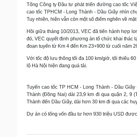
Tin nóng
Việt Nam
Tổng Công ty Đầu tư phát triển đường cao tốc Việ
Tư vấn luật
Phân tích
cao tốc TPHCM - Long Thành - Dầu Giây nhìn chun
Tuy nhiên, hiện vẫn còn một số điểm nghẽn về mặ
Hồi giữa tháng 10/2013, VEC đã tiến hành hợp l
Sức khỏe
Đời sống
đó, VEC quyết định phương án tổ chức khai thác 
Dinh dưỡng - món ngon
Nhà đẹp
đoạn tuyến từ Km 4 đến Km 23+900 từ cuối năm 2
Cây thuốc
Blog
Sản phụ khoa
Tình yêu - Gia đình
Với tốc độ lưu thông tối đa 100 km/giờ, tối thiểu 6
Nhi khoa
lộ Hà Nội hiện đang quá tải.
Nam khoa
Làm đẹp - giảm cân
Phòng mạch online
Ăn sạch sống khỏe
Tuyến cao tốc TP HCM - Long Thành - Dầu Giây đ
Thành (Đồng Nai) dài 23,9 km đi qua quận 2, 9 
Cải chính
Thành đến Dầu Giây, dài hơn 30 km đi qua các hu
Dự án có tổng vốn đầu tư hơn 930 triệu USD được th