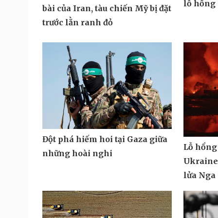
lỗ hổng
bài của Iran, tàu chiến Mỹ bị đặt
trước lằn ranh đỏ
Đột phá hiếm hoi tại Gaza giữa
Lỗ hổng
những hoài nghi
Ukraine 
lửa Nga