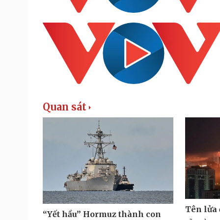
Quan sát
Tên lửa
“Yết hầu” Hormuz thành con