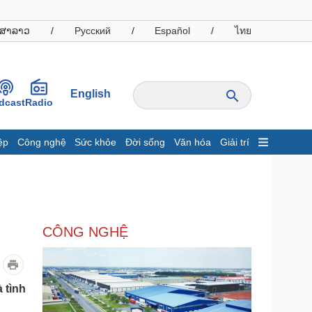
ສາລາວ
/
Русский
/
Español
/
ไทย
English
dcast
Radio
ệp
Công nghệ
Sức khỏe
Đời sống
Văn hóa
Giải trí
inh tế
Thị trường
ất động sản
Giá vàng
hởi nghiệp
Tiêu dùng
Tỷ giá
CÔNG NGHỆ
Chứng khoán
Giá cà phê
oanh nghiệp
Công nghệ
 tình
hông tin doanh nghiệp
Sành điệu