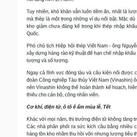
Tuy nhiên, khó khăn vẫn luôn tiềm ẩn, nhất là lư
mà thép là một trong những ví dụ nổi bật. Mặc dù 
kho giảm chưa đáng kể trong khi thép nhập khẩu 
Quốc.
Phó chủ tịch Hiệp hội thép Việt Nam - ông Nguy
xây dựng hàng rào kỹ thuật để hạn chế nhập khẩu
lượng và số lượng.
Ngay cả lĩnh vực đóng tàu và cấu kiện nổi được c
đoàn Công nghiệp Tàu thủy Việt Nam (Vinashin) ôn
nên Vinashin không thể hoàn thành kế hoạch, hiện
thiểu cho cán bộ, công nhân viên.
Cơ khí, điện tử, ô tô ế ẩm mùa lễ, Tết
Khác với mọi năm, thị trường điện tử không tăng 
Các nhà phân phối ra sức kích cầu bằng nhiều chư
hàng tồn kho nhằm thu hồi vốn nhưng lượng tiêu t