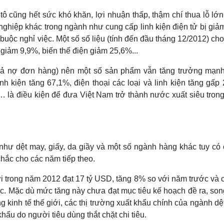
ô cũng hết sức khó khăn, lợi nhuận thấp, thậm chí thua lỗ lớ
nghiệp khác trong ngành như cung cấp linh kiện điện tử bị giả
buộc nghỉ việc. Một số số liệu (tính đến đầu tháng 12/2012) cho
 giảm 9,9%, biến thế điện giảm 25,6%...
trả nợ đơn hàng) nên một số sản phẩm vẫn tăng trưởng mạnh
h kiện tăng 67,1%, điện thoại các loại và linh kiện tăng gấp 
… là điều kiện để đưa Việt Nam trở thành nước xuất siêu tron
như dệt may, giấy, da giầy và một số ngành hàng khác tuy có
hắc cho các năm tiếp theo.
i trong năm 2012 đạt 17 tỷ USD, tăng 8% so với năm trước và 
. Mặc dù mức tăng này chưa đạt mục tiêu kế hoạch đề ra, son
g kinh tế thế giới, các thị trường xuất khẩu chính của ngành d
ẩu do người tiêu dùng thắt chặt chi tiêu.