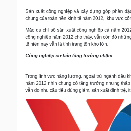
Tin nóng
Việt Nam
Tư vấn luật
Phân tích
Sản xuất công nghiệp và xây dựng góp phần đặc 
chung của toàn nền kinh tế năm 2012, khu vực cô
Mặc dù chỉ số sản xuất công nghiệp cả năm 2012 
Sức khỏe
Đời sống
công nghiệp năm 2012 cho thấy, vẫn còn đó những k
Dinh dưỡng - món ngon
Nhà đẹp
tế hiện nay vẫn là tình trạng tồn kho lớn.
Cây thuốc
Blog
Sản phụ khoa
Tình yêu - Gia đình
Công nghiệp cơ bản tăng trưởng chậm
Nhi khoa
Nam khoa
Làm đẹp - giảm cân
Trong lĩnh vực năng lượng, ngoại trừ ngành dầu k
Phòng mạch online
Ăn sạch sống khỏe
năm 2012 nhìn chung có tăng trưởng nhưng thấp (
vẫn do nhu cầu tiêu dùng giảm, sản xuất đình trệ, í
Cải chính