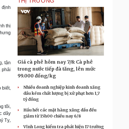
THỊ TRƯỜNG
 định
nh thị
 nhưng
Giá cà phê hôm nay 7/8: Cà phê
g, tận
trong nước tiếp đà tăng, lên mức
 phải
99.000 đồng/kg
Nhiều doanh nghiệp kinh doanh xăng
biết,
dầu kém chất lượng bị xử phạt hơn 1,7
tỷ đồng
g tôi,
Hầu hết các mặt hàng xăng dầu đều
c dây
giảm từ 15h00 chiều nay 6/8
ý Tỵ,
Vĩnh Long kiểm tra phát hiện 17 trường