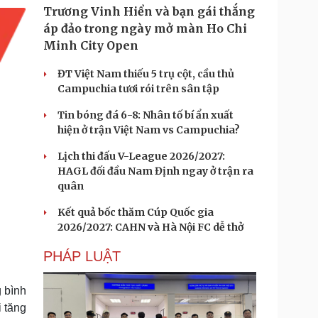
Trương Vinh Hiển và bạn gái thắng
áp đảo trong ngày mở màn Ho Chi
Minh City Open
ĐT Việt Nam thiếu 5 trụ cột, cầu thủ
Campuchia tươi rói trên sân tập
Tin bóng đá 6-8: Nhân tố bí ẩn xuất
hiện ở trận Việt Nam vs Campuchia?
Lịch thi đấu V-League 2026/2027:
HAGL đối đầu Nam Định ngay ở trận ra
quân
Kết quả bốc thăm Cúp Quốc gia
2026/2027: CAHN và Hà Nội FC dễ thở
PHÁP LUẬT
 bình
i tăng