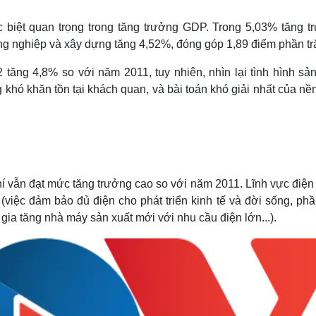
Lịch thi đấu bóng đá
Xe máy
Thế giới thể thao
Tư vấn
biệt quan trọng trong tăng trưởng GDP. Trong 5,03% tăng t
eSports
V
ng nghiệp và xây dựng tăng 4,52%, đóng góp 1,89 điểm phần tr
Hậu trường
tăng 4,8% so với năm 2011, tuy nhiên, nhìn lại tình hình sản
Văn hóa
Giải trí
D
hó khăn tồn tại khách quan, và bài toán khó giải nhất của nề
Sân khấu - Điện ảnh
Nghệ sĩ
Văn học
Thời trang
Âm nhạc
Sao Việt
c
Di sản
hí vẫn đạt mức tăng trưởng cao so với năm 2011. Lĩnh vực điện
việc đảm bảo đủ điện cho phát triển kinh tế và đời sống, phầ
t gia tăng nhà máy sản xuất mới với nhu cầu điện lớn...).