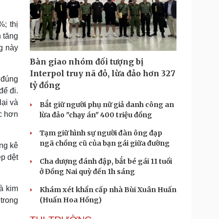
; thị
 tăng
g này
Bàn giao nhóm đối tượng bị
Interpol truy nã đỏ, lừa đảo hơn 327
 đúng
tỷ đồng
để đi.
lại và
Bắt giữ người phụ nữ giả danh công an
c hơn
lừa đảo "chạy án" 400 triệu đồng
Tạm giữ hình sự người đàn ông đạp
ngã chồng cũ của bạn gái giữa đường
ng kê
p dệt
Cha dượng đánh đập, bắt bé gái 11 tuổi
ở Đồng Nai quỳ đến 1h sáng
à kim
Khám xét khẩn cấp nhà Bùi Xuân Huấn
(Huấn Hoa Hồng)
trong