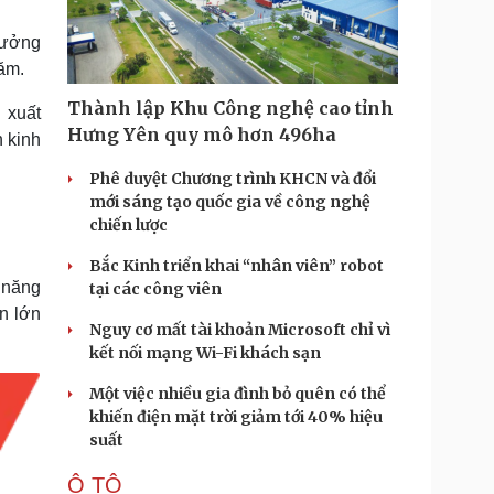
Doanh nghiệp 24h
Tin Công nghệ
Doanh nhân
Trải nghiệm
rưởng
ì cộng đồng
Chuyển đổi số
ăm.
Thành lập Khu Công nghệ cao tỉnh
 xuất
u lịch
Podcast
Hưng Yên quy mô hơn 496ha
n kinh
Tư vấn
Câu chuyện thời sự
Săn Tour
Đọc truyện đêm khuya
Phê duyệt Chương trình KHCN và đổi
heck-in
Cửa sổ tình yêu
mới sáng tạo quốc gia về công nghệ
Kể chuyện cho bé
chiến lược
Hạt giống tâm hồn
Bắc Kinh triển khai “nhân viên” robot
 năng
tại các công viên
n lớn
Nguy cơ mất tài khoản Microsoft chỉ vì
kết nối mạng Wi-Fi khách sạn
Một việc nhiều gia đình bỏ quên có thể
khiến điện mặt trời giảm tới 40% hiệu
suất
Ô TÔ