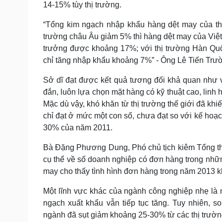
14-15% tùy thị trường.
“Tổng kim ngạch nhập khẩu hàng dệt may của thị
trường châu Âu giảm 5% thì hàng dệt may của Việ
trưởng được khoảng 17%; với thị trường Hàn Quốc
chỉ tăng nhập khẩu khoảng 7%” - Ông Lê Tiến Trư
Sở dĩ đạt được kết quả tương đối khả quan như 
đắn, luôn lựa chọn mặt hàng có kỹ thuật cao, linh 
Mặc dù vậy, khó khăn từ thị trường thế giới đã kh
chỉ đạt ở mức một con số, chưa đạt so với kế hoạ
30% của năm 2011.
Bà Đặng Phương Dung, Phó chủ tịch kiêm Tổng thư
cụ thể về số doanh nghiệp có đơn hàng trong nhữn
may cho thấy tình hình đơn hàng trong năm 2013 
Một lĩnh vực khác của ngành công nghiệp nhẹ là n
ngạch xuất khẩu vẫn tiếp tục tăng. Tuy nhiên, 
ngành đã sụt giảm khoảng 25-30% từ các thị trường