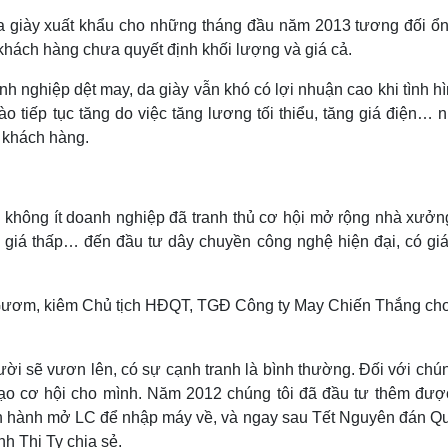
da giày xuất khẩu cho những tháng đầu năm 2013 tương đối ổn
hách hàng chưa quyết định khối lượng và giá cả.
h nghiệp dệt may, da giày vẫn khó có lợi nhuận cao khi tình hì
o tiếp tục tăng do việc tăng lương tối thiểu, tăng giá điện…
 khách hàng.
, không ít doanh nghiệp đã tranh thủ cơ hội mở rộng nhà xưởn
ó giá thấp… đến đầu tư dây chuyền công nghệ hiện đại, có giá
Gươm, kiêm Chủ tịch HĐQT, TGĐ Công ty May Chiến Thắng cho 
ời sẽ vươn lên, có sự cạnh tranh là bình thường. Đối với chún
ủ tạo cơ hội cho mình. Năm 2012 chúng tôi đã đầu tư thêm đượ
ến hành mở LC để nhập máy về, và ngay sau Tết Nguyên đán Qu
h Thị Ty chia sẻ.