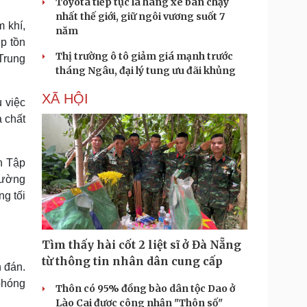
Toyota tiếp tục là hãng xe bán chạy
nhất thế giới, giữ ngôi vương suốt 7
 khí,
năm
ép tồn
Thị trường ô tô giảm giá mạnh trước
Trung
tháng Ngâu, đại lý tung ưu đãi khủng
XÃ HỘI
 việc
 chất
n Tập
rường
g tối
Tìm thấy hài cốt 2 liệt sĩ ở Đà Nẵng
từ thông tin nhân dân cung cấp
 đán.
phóng
Thôn có 95% đồng bào dân tộc Dao ở
Lào Cai được công nhận "Thôn số"