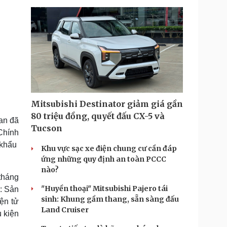
Mitsubishi Destinator giảm giá gần
80 triệu đồng, quyết đấu CX-5 và
an đã
Tucson
Chính
 khẩu
Khu vực sạc xe điện chung cư cần đáp
ứng những quy định an toàn PCCC
nào?
tháng
"Huyền thoại" Mitsubishi Pajero tái
ư: Sản
sinh: Khung gầm thang, sẵn sàng đấu
ện tử
Land Cruiser
u kiện