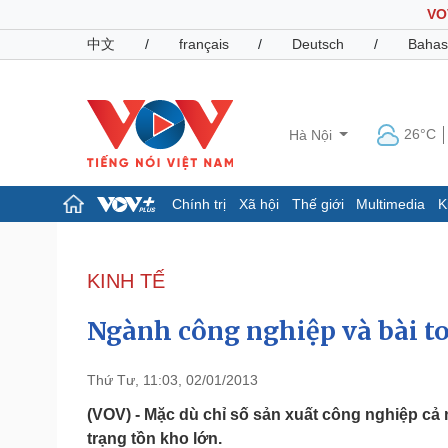
VO
中文
/
français
/
Deutsch
/
Bahas
26°C
Hà Nội
Chính trị
Xã hội
Thế giới
Multimedia
K
Chính trị
Xã hội
Đảng
Tin 24h
KINH TẾ
Tổ chức nhân sự
Dự báo thời tiết
Quốc hội
Giáo dục
Ngành công nghiệp và bài t
Nhận diện sự thật
Dấu ấn VOV
Việc làm
Biển đảo
Thứ Tư, 11:03, 02/01/2013
Pháp luật
Quân sự - Quốc phòng
(VOV) - Mặc dù chỉ số sản xuất công nghiệp cả 
trạng tồn kho lớn.
Vụ án
Vũ khí