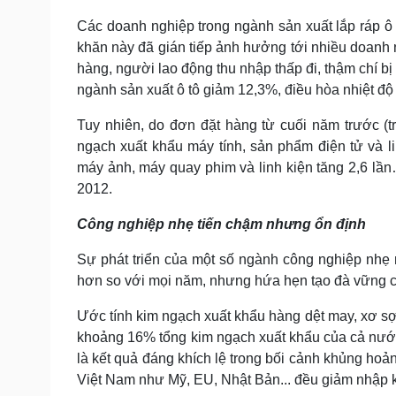
Các doanh nghiệp trong ngành sản xuất lắp ráp ô t
khăn này đã gián tiếp ảnh hưởng tới nhiều doanh 
hàng, người lao động thu nhập thấp đi, thậm chí bị 
ngành sản xuất ô tô giảm 12,3%, điều hòa nhiệt độ
Tuy nhiên, do đơn đặt hàng từ cuối năm trước (
ngạch xuất khẩu máy tính, sản phẩm điện tử và lin
máy ảnh, máy quay phim và linh kiện tăng 2,6 lần
2012.
Công nghiệp nhẹ tiến chậm nhưng ổn định
Sự phát triển của một số ngành công nghiệp nhẹ 
hơn so với mọi năm, nhưng hứa hẹn tạo đà vững c
Ước tính kim ngạch xuất khẩu hàng dệt may, xơ sợ
khoảng 16% tổng kim ngạch xuất khẩu của cả nước
là kết quả đáng khích lệ trong bối cảnh khủng hoản
Việt Nam như Mỹ, EU, Nhật Bản... đều giảm nhập kh