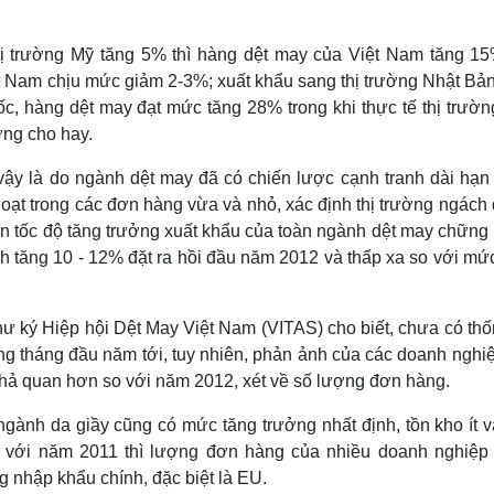
 trường Mỹ tăng 5% thì hàng dệt may của Việt Nam tăng 15%
t Nam chịu mức giảm 2-3%; xuất khẩu sang thị trường Nhật Bản
, hàng dệt may đạt mức tăng 28% trong khi thực tế thị trườn
ờng cho hay.
vậy là do ngành dệt may đã có chiến lược cạnh tranh dài hạn
hoạt trong các đơn hàng vừa và nhỏ, xác định thị trường ngách 
iến tốc độ tăng trưởng xuất khẩu của toàn ngành dệt may chững 
ch tăng 10 - 12% đặt ra hồi đầu năm 2012 và thấp xa so với mứ
 ký Hiệp hội Dệt May Việt Nam (VITAS) cho biết, chưa có thố
g tháng đầu năm tới, tuy nhiên, phản ảnh của các doanh nghiệ
khả quan hơn so với năm 2012, xét về số lượng đơn hàng.
gành da giầy cũng có mức tăng trưởng nhất định, tồn kho ít v
so với năm 2011 thì lượng đơn hàng của nhiều doanh nghiệp 
 nhập khẩu chính, đặc biệt là EU.