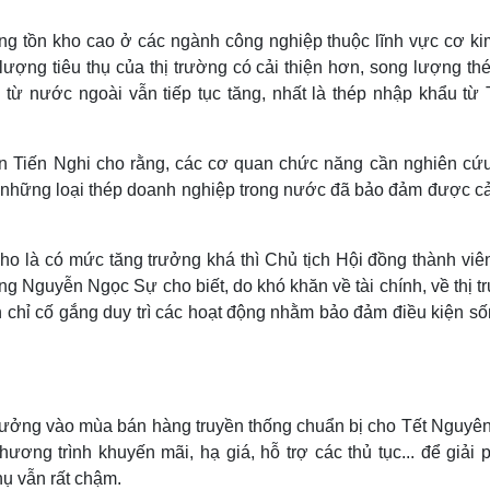
ợng tồn kho cao ở các ngành công nghiệp thuộc lĩnh vực cơ kim
lượng tiêu thụ của thị trường có cải thiện hơn, song lượng th
từ nước ngoài vẫn tiếp tục tăng, nhất là thép nhập khẩu từ 
ễn Tiến Nghi cho rằng, các cơ quan chức năng cần nghiên cứu
 những loại thép doanh nghiệp trong nước đã bảo đảm được cả
ho là có mức tăng trưởng khá thì Chủ tịch Hội đồng thành viê
g Nguyễn Ngọc Sự cho biết, do khó khăn về tài chính, về thị t
 chỉ cố gắng duy trì các hoạt động nhằm bảo đảm điều kiện sốn
trưởng vào mùa bán hàng truyền thống chuẩn bị cho Tết Nguyên
ơng trình khuyến mãi, hạ giá, hỗ trợ các thủ tục... để giải 
hụ vẫn rất chậm.