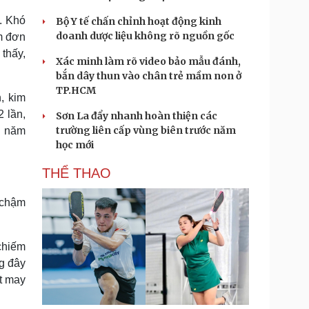
n. Khó
Bộ Y tế chấn chỉnh hoạt động kinh
doanh dược liệu không rõ nguồn gốc
m đơn
 thấy,
Xác minh làm rõ video bảo mẫu đánh,
bắn dây thun vào chân trẻ mầm non ở
TP.HCM
, kim
2 lần,
Sơn La đẩy nhanh hoàn thiện các
trường liên cấp vùng biên trước năm
g năm
học mới
THỂ THAO
 chậm
chiếm
g đây
ệt may