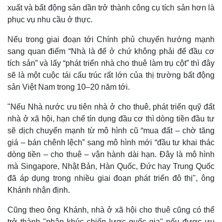
xuất và bất động sản dần trở thành công cụ tích sản hơn là
phục vụ nhu cầu ở thực.
Nếu trong giai đoạn tới Chính phủ chuyển hướng mạnh
sang quan điểm “Nhà là để ở chứ không phải để đầu cơ
tích sản” và lấy “phát triển nhà cho thuê làm trụ cột” thì đây
sẽ là một cuộc tái cấu trúc rất lớn của thị trường bất động
sản Việt Nam trong 10–20 năm tới.
"Nếu Nhà nước ưu tiên nhà ở cho thuê, phát triển quỹ đất
nhà ở xã hội, hạn chế tín dụng đầu cơ thì dòng tiền đầu tư
sẽ dịch chuyển mạnh từ mô hình cũ “mua đất – chờ tăng
giá – bán chênh lệch” sang mô hình mới “đầu tư khai thác
dòng tiền – cho thuê – vận hành dài hạn. Đây là mô hình
mà Singapore, Nhật Bản, Hàn Quốc, Đức hay Trung Quốc
đã áp dụng trong nhiều giai đoạn phát triển đô thị", ông
Khánh nhận định.
Cũng theo ông Khánh, nhà ở xã hội cho thuê cũng có thể
trở thành "phân khúc chiến lược quốc gia" nếu được ưu