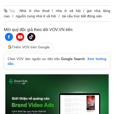
Vụ án
Vũ khí
Tin nóng
Việt Nam
Tag:
Nhà ở cho thuê
nhà ở xã hội
giá nhà tăng
Tư vấn luật
Phân tích
cao
nguồn cung nhà ở xã hội
tái cấu trúc bất động sản
Mời quý độc giả theo dõi VOV.VN trên
Thêm VOV trên Google
Chọn VOV làm nguồn ưu tiên trên
Google Search
.
Xem hướng
dẫn.