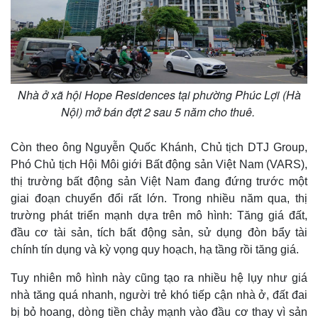
Giá cà phê
Nhà ở xã hội Hope Residences tại phường Phúc Lợi (Hà
Nội) mở bán đợt 2 sau 5 năm cho thuê.
Còn theo ông Nguyễn Quốc Khánh, Chủ tịch DTJ Group,
Phó Chủ tịch Hội Môi giới Bất động sản Việt Nam (VARS),
thị trường bất động sản Việt Nam đang đứng trước một
giai đoạn chuyển đổi rất lớn. Trong nhiều năm qua, thị
trường phát triển mạnh dựa trên mô hình: Tăng giá đất,
đầu cơ tài sản, tích bất động sản, sử dụng đòn bẩy tài
chính tín dụng và kỳ vọng quy hoạch, hạ tầng rồi tăng giá.
Tuy nhiên mô hình này cũng tạo ra nhiều hệ lụy như giá
nhà tăng quá nhanh, người trẻ khó tiếp cận nhà ở, đất đai
bị bỏ hoang, dòng tiền chảy mạnh vào đầu cơ thay vì sản