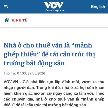
English
KINH TẾ
/
Nhà ở cho thuê vẫn là “mảnh
Chính trị
Xã hội
Đảng
Tin 24h
ghép thiếu” để tái cấu trúc thị
Tổ chức nhân sự
Dự báo thời tiết
trường bất động sản
Quốc hội
Giáo dục
Nhận diện sự thật
Dấu ấn VOV
Việc làm
Thứ Tư, 07:00, 27/05/2026
Biển đảo
VOV.VN - Giá nhà liên tục lập đỉnh mới, vượt xa thu
nhập người dân. Trong khi đó, nhà ở xã hội còn khan
hiếm khiến giấc mơ an cư ngày càng xa tầm với. Theo
các chuyên gia, nhà ở cho thuê vẫn là “mảnh ghép
thiếu” để tái cấu trúc thị trường bất động sản.