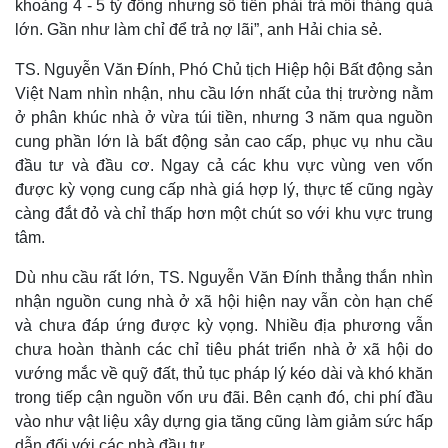
khoảng 4 - 5 tỷ đồng nhưng số tiền phải trả mỗi tháng quá
lớn. Gần như làm chỉ để trả nợ lãi”, anh Hải chia sẻ.
TS. Nguyễn Văn Đính, Phó Chủ tịch Hiệp hội Bất động sản
Việt Nam nhìn nhận, nhu cầu lớn nhất của thị trường nằm
ở phân khúc nhà ở vừa túi tiền, nhưng 3 năm qua nguồn
cung phần lớn là bất động sản cao cấp, phục vụ nhu cầu
đầu tư và đầu cơ. Ngay cả các khu vực vùng ven vốn
được kỳ vọng cung cấp nhà giá hợp lý, thực tế cũng ngày
càng đắt đỏ và chỉ thấp hơn một chút so với khu vực trung
tâm.
Dù nhu cầu rất lớn, TS. Nguyễn Văn Đính thẳng thắn nhìn
Thế giới
Multimedia
nhận nguồn cung nhà ở xã hội hiện nay vẫn còn hạn chế
Quan sát
Video
và chưa đáp ứng được kỳ vọng. Nhiều địa phương vẫn
Cuộc sống đó đây
Ảnh
chưa hoàn thành các chỉ tiêu phát triển nhà ở xã hội do
Hồ sơ
E-Magazine
vướng mắc về quỹ đất, thủ tục pháp lý kéo dài và khó khăn
Infographic
trong tiếp cận nguồn vốn ưu đãi. Bên cạnh đó, chi phí đầu
vào như vật liệu xây dựng gia tăng cũng làm giảm sức hấp
dẫn đối với các nhà đầu tư.