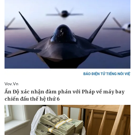
Doanh nghiệp
Công nghệ
Thông tin doanh nghiệp
Sành điệu
Doanh nghiệp 24h
Tin Công nghệ
Doanh nhân
Trải nghiệm
Vì cộng đồng
Chuyển đổi số