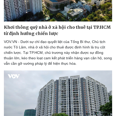
Khơi thông quỹ nhà ở xã hội cho thuê tại TP.HCM
từ định hướng chiến lược
Sức khỏe
Đời sống
VOV.VN - Dưới sự chỉ đạo quyết liệt của Tổng Bí thư, Chủ tịch
Dinh dưỡng - món ngon
Nhà đẹp
nước Tô Lâm, nhà ở xã hội cho thuê được định hình là trụ cột
Cây thuốc
Blog
chiến lược. Tại TP.HCM, chủ trương này nhận được sự đồng
Sản phụ khoa
Tình yêu - Gia đình
thuận lớn, kéo theo loạt cam kết phát triển hàng vạn căn hộ, song
Nhi khoa
vẫn cần gỡ vướng pháp lý để hiện thực hóa.
Nam khoa
Làm đẹp - giảm cân
Phòng mạch online
Ăn sạch sống khỏe