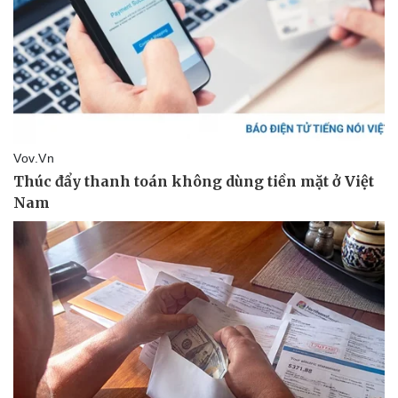
Thể thao
Ô tô - Xe máy
Bóng đá
Ô tô
Lịch thi đấu bóng đá
Xe máy
Thế giới thể thao
Tư vấn
eSports
Hậu trường