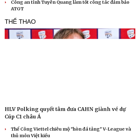
Công an tỉnh Tuyên Quang làm tốt công tác đảm bảo
ATGT
THỂ THAO
HLV Polking quyết tâm đưa CAHN giành vé dự
Cúp C1 châu Á
Thể Công Viettel chiêu mộ "hòn đá tảng" V-League và
thủ môn Việt kiều