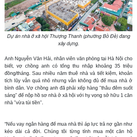
Dự án nhà ở xã hội Thượng Thanh (phường Bồ Đề) đang
xây dựng.
Anh Nguyễn Văn Hải, nhân viên văn phòng tại Hà Nội cho
biết, vợ chồng anh có tổng thu nhập khoảng 35 triệu
đồng/tháng. Sau nhiều năm thuê nhà và tiết kiệm, khoản
tích lũy vẫn quá nhỏ nhưng vẫn không đủ để mua nhà ở
bình dân. Vợ chồng anh đã phải xếp hàng "thâu đêm suốt
sáng" để nộp hồ sơ nhà ở xã hội với hy vọng sở hữu 1 căn
nhà "vừa túi tiền".
“Nếu vay ngân hàng để mua nhà thì áp lực trả nợ gần như
kéo dài cả đời. Chúng tôi từng tính mua một căn hộ