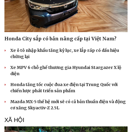
Honda City sắp có bản nâng cấp tại Việt Nam?
Xe ô tô nhập khẩu tăng kỷ lục, xe lắp ráp có dấu hiệu
chững lại
Xe MPV 6 chỗ ghế thương gia Hyundai Stargazer X lộ
diện
Honda tăng tốc cuộc đua xe điện tại Trung Quốc với
chiến lược phát triển sản phẩm
Mazda MX-5 thế hệ mới sẽ có cả bản thuần điện và động
Du lịch
Podcast
cơ xăng Skyactiv-Z 2.5L
Tư vấn
Câu chuyện thời sự
Săn Tour
Đọc truyện đêm khuya
XÃ HỘI
check-in
Cửa sổ tình yêu
Kể chuyện cho bé