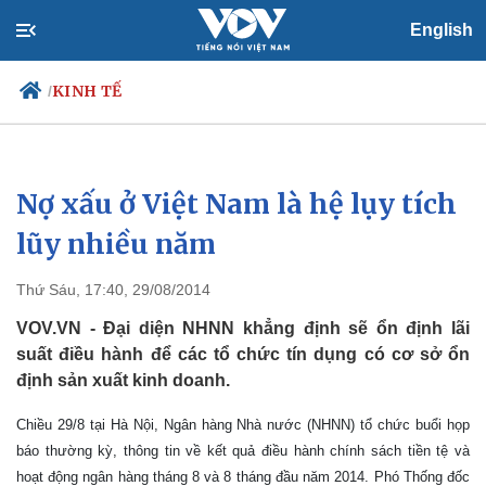
English
KINH TẾ
/
Nợ xấu ở Việt Nam là hệ lụy tích
Chính trị
Xã hội
Đảng
Tin 24h
lũy nhiều năm
Tổ chức nhân sự
Dự báo thời tiết
Quốc hội
Giáo dục
Thứ Sáu, 17:40, 29/08/2014
Nhận diện sự thật
Dấu ấn VOV
Việc làm
VOV.VN - Đại diện NHNN khẳng định sẽ ổn định lãi
Biển đảo
suất điều hành để các tổ chức tín dụng có cơ sở ổn
định sản xuất kinh doanh.
Chiều 29/8 tại Hà Nội, Ngân hàng Nhà nước (NHNN) tổ chức buổi họp
báo thường kỳ, thông tin về kết quả điều hành chính sách tiền tệ và
hoạt động ngân hàng tháng 8 và 8 tháng đầu năm 2014. Phó Thống đốc