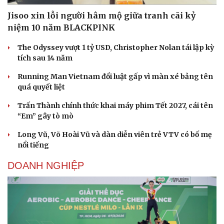
Jisoo xin lỗi người hâm mộ giữa tranh cãi kỷ
niệm 10 năm BLACKPINK
The Odyssey vượt 1 tỷ USD, Christopher Nolan tái lập kỳ
tích sau 14 năm
Running Man Vietnam đổi luật gấp vì màn xé bảng tên
quá quyết liệt
Trấn Thành chính thức khai máy phim Tết 2027, cái tên
“Em” gây tò mò
Long Vũ, Võ Hoài Vũ và dàn diễn viên trẻ VTV có bố mẹ
nổi tiếng
DOANH NGHIỆP