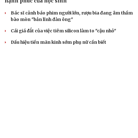
hạnh phúc của học sinh
Bác sĩ cảnh báo phim người lớn, rượu bia đang âm thầm
bào mòn "bản lĩnh đàn ông"
Cái giá đắt của việc tiêm silicon làm to "cậu nhỏ"
Dấu hiệu tiền mãn kinh sớm phụ nữ cần biết
Tôi bất lực khi vợ luôn mang chuyện ở rể ra làm "vũ khí"
sau mỗi lần cãi nhau
BẤT ĐỘNG SẢN