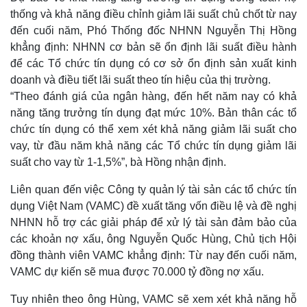
thống và khả năng điều chỉnh giảm lãi suất chủ chốt từ nay
đến cuối năm, Phó Thống đốc NHNN Nguyễn Thị Hồng
khẳng định: NHNN cơ bản sẽ ổn định lãi suất điều hành
để các Tổ chức tín dụng có cơ sở ổn định sản xuất kinh
doanh và điều tiết lãi suất theo tín hiệu của thị trường.
“Theo đánh giá của ngân hàng, đến hết năm nay có khả
năng tăng trưởng tín dụng đạt mức 10%. Bản thân các tổ
chức tín dụng có thể xem xét khả năng giảm lãi suất cho
vay, từ đầu năm khả năng các Tổ chức tín dụng giảm lãi
suất cho vay từ 1-1,5%”, bà Hồng nhận định.
Liên quan đến việc Công ty quản lý tài sản các tổ chức tín
dụng Việt Nam (VAMC) đề xuất tăng vốn điều lệ và đề nghị
NHNN hỗ trợ các giải pháp để xử lý tài sản đảm bảo của
các khoản nợ xấu, ông Nguyễn Quốc Hùng, Chủ tịch Hội
đồng thành viên VAMC khẳng định: Từ nay đến cuối năm,
VAMC dự kiến sẽ mua được 70.000 tỷ đồng nợ xấu.
Tuy nhiên theo ông Hùng, VAMC sẽ xem xét khả năng hỗ