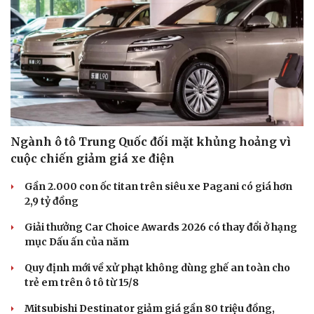
Sức khỏe
Đời sống
Dinh dưỡng - món ngon
Nhà đẹp
Ngành ô tô Trung Quốc đối mặt khủng hoảng vì
Cây thuốc
Blog
Sản phụ khoa
Tình yêu - Gia đình
cuộc chiến giảm giá xe điện
Nhi khoa
Gần 2.000 con ốc titan trên siêu xe Pagani có giá hơn
Nam khoa
2,9 tỷ đồng
Làm đẹp - giảm cân
Phòng mạch online
Giải thưởng Car Choice Awards 2026 có thay đổi ở hạng
Ăn sạch sống khỏe
mục Dấu ấn của năm
Quy định mới về xử phạt không dùng ghế an toàn cho
trẻ em trên ô tô từ 15/8
Mitsubishi Destinator giảm giá gần 80 triệu đồng,