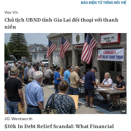
Pháp luật
Quân sự - Quốc phòng
Vụ án
Vũ khí
Tin nóng
Việt Nam
Tư vấn luật
Phân tích