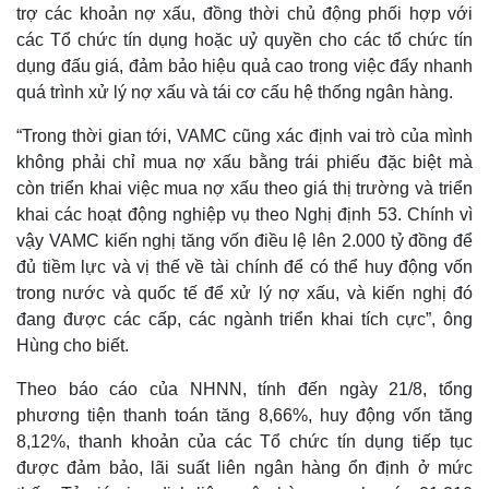
trợ các khoản nợ xấu, đồng thời chủ động phối hợp với
các Tổ chức tín dụng hoặc uỷ quyền cho các tổ chức tín
dụng đấu giá, đảm bảo hiệu quả cao trong việc đẩy nhanh
quá trình xử lý nợ xấu và tái cơ cấu hệ thống ngân hàng.
“Trong thời gian tới, VAMC cũng xác định vai trò của mình
không phải chỉ mua nợ xấu bằng trái phiếu đặc biệt mà
còn triển khai việc mua nợ xấu theo giá thị trường và triển
khai các hoạt động nghiệp vụ theo Nghị định 53. Chính vì
Thế giới
Multimedia
vậy VAMC kiến nghị tăng vốn điều lệ lên 2.000 tỷ đồng để
Quan sát
Video
đủ tiềm lực và vị thế về tài chính để có thể huy động vốn
Cuộc sống đó đây
Ảnh
trong nước và quốc tế để xử lý nợ xấu, và kiến nghị đó
Hồ sơ
E-Magazine
đang được các cấp, các ngành triển khai tích cực”, ông
Infographic
Hùng cho biết.
Theo báo cáo của NHNN, tính đến ngày 21/8, tổng
phương tiện thanh toán tăng 8,66%, huy động vốn tăng
8,12%, thanh khoản của các Tổ chức tín dụng tiếp tục
được đảm bảo, lãi suất liên ngân hàng ổn định ở mức