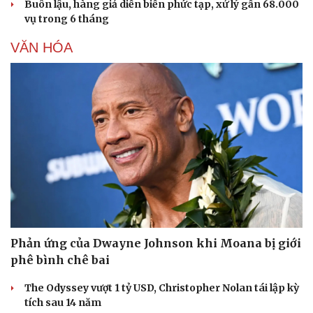
Buôn lậu, hàng giả diễn biến phức tạp, xử lý gần 68.000
vụ trong 6 tháng
VĂN HÓA
Du lịch
Podcast
Tư vấn
Câu chuyện thời sự
Săn Tour
Đọc truyện đêm khuya
check-in
Cửa sổ tình yêu
Kể chuyện cho bé
Hạt giống tâm hồn
Phản ứng của Dwayne Johnson khi Moana bị giới
phê bình chê bai
The Odyssey vượt 1 tỷ USD, Christopher Nolan tái lập kỳ
tích sau 14 năm