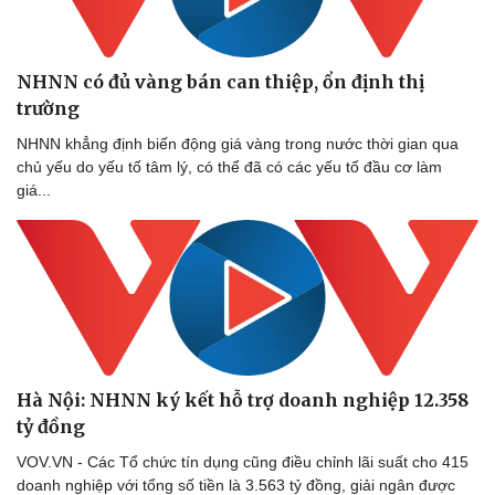
NHNN có đủ vàng bán can thiệp, ổn định thị
trường
NHNN khẳng định biến động giá vàng trong nước thời gian qua
chủ yếu do yếu tố tâm lý, có thể đã có các yếu tố đầu cơ làm
Thể thao
Ô tô - Xe máy
giá...
Bóng đá
Ô tô
Lịch thi đấu bóng đá
Xe máy
Thế giới thể thao
Tư vấn
eSports
Hậu trường
Hà Nội: NHNN ký kết hỗ trợ doanh nghiệp 12.358
tỷ đồng
VOV.VN - Các Tổ chức tín dụng cũng điều chỉnh lãi suất cho 415
doanh nghiệp với tổng số tiền là 3.563 tỷ đồng, giải ngân được