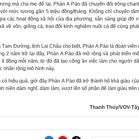
nương mà cha mẹ để lại, Phàn A Páo đã chuyển đổi trồng chanh
 với mức lương gần 5 triệu đồng/tháng. Không chỉ chuyên tâm
m gia các hoạt động xã hội của địa phương, sẵn sàng giúp đỡ 
xã về vốn, giống cá, trao đổi kinh nghiệm nuôi cá để cùng phát
 Tạm Đường, tỉnh Lai Châu cho biết, Phàn A Páo là đoàn viên
rong 2 năm trở lại đây, Phàn A Páo đã mở rộng và phát triển m
1 tỉ đồng mỗi năm, từ đó đã tạo công ăn việc làm cho người dâ
ực nhân rộng mô hình này.
 có hiệu quả, giờ đây Phàn A Páo đã trở thành hộ khá giàu củ
anh niên dám nghĩ, dám làm, vượt lên số phận để làm giàu trên
Thanh Thủy/VOV-Tâ