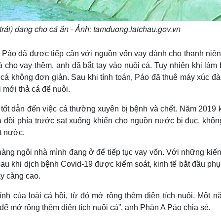
rái) đang cho cá ăn - Ảnh: tamduong.laichau.gov.vn
 Páo đã được tiếp cận với nguồn vốn vay dành cho thanh niên
 cho vay thêm, anh đã bắt tay vào nuôi cá. Tuy nhiên khi làm 
ể cá không đơn giản. Sau khi tính toán, Páo đã thuê máy xúc đ
i mới thả cá để nuôi.
 tốt dẫn đến việc cá thường xuyên bị bệnh và chết. Năm 2019 
ả đồi phía trước sạt xuống khiến cho nguồn nước bị đục, khôn
t nước.
hàng ngôi nhà mình đang ở để tiếp tục vay vốn. Với những kiế
sau khi dịch bệnh Covid-19 được kiểm soát, kinh tế bắt đầu phụ
ày càng cao.
nh của loài cá hồi, từ đó mở rộng thêm diện tích nuôi. Một nă
 để mở rộng thêm diện tích nuôi cá”, anh Phàn A Páo chia sẻ.