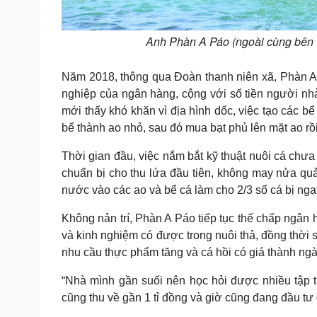
Anh Phàn A Páo (ngoài cùng bên t
Năm 2018, thông qua Đoàn thanh niên xã, Phàn A
nghiệp của ngân hàng, cộng với số tiền người nhà
mới thấy khó khăn vì địa hình dốc, việc tạo các b
bể thành ao nhỏ, sau đó mua bạt phủ lên mặt ao rồ
Thời gian đầu, việc nắm bắt kỹ thuật nuôi cá chưa
chuẩn bị cho thu lứa đầu tiên, không may nửa qu
nước vào các ao và bể cá làm cho 2/3 số cá bị ngạ
Không nản trí, Phàn A Páo tiếp tục thế chấp ngân 
và kinh nghiệm có được trong nuôi thả, đồng thời 
nhu cầu thực phẩm tăng và cá hồi có giá thành ng
“Nhà mình gần suối nên học hỏi được nhiều tập tí
cũng thu về gần 1 tỉ đồng và giờ cũng đang đầu tư