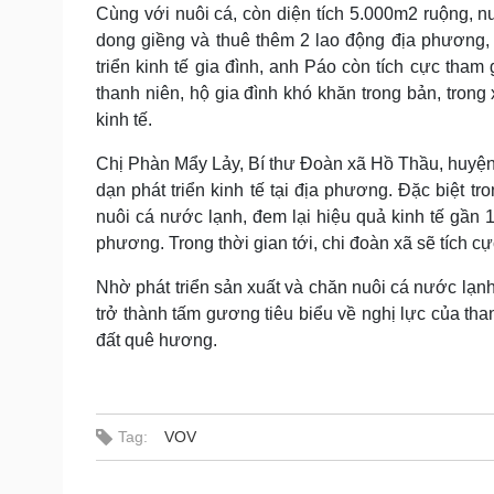
Cùng với nuôi cá, còn diện tích 5.000m2 ruộng, 
dong giềng và thuê thêm 2 lao động địa phương,
triển kinh tế gia đình, anh Páo còn tích cực tha
thanh niên, hộ gia đình khó khăn trong bản, trong 
kinh tế.
Chị Phàn Mẩy Lảy, Bí thư Đoàn xã Hồ Thầu, huyện
dạn phát triển kinh tế tại địa phương. Đặc biệt t
nuôi cá nước lạnh, đem lại hiệu quả kinh tế gần 
phương. Trong thời gian tới, chi đoàn xã sẽ tích c
Nhờ phát triển sản xuất và chăn nuôi cá nước lạnh
trở thành tấm gương tiêu biểu về nghị lực của th
đất quê hương.
Tag:
VOV