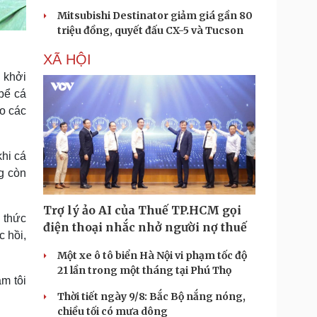
Mitsubishi Destinator giảm giá gần 80
triệu đồng, quyết đấu CX-5 và Tucson
XÃ HỘI
 khởi
bể cá
ào các
khi cá
g còn
Trợ lý ảo AI của Thuế TP.HCM gọi
n thức
điện thoại nhắc nhở người nợ thuế
c hồi,
Một xe ô tô biển Hà Nội vi phạm tốc độ
21 lần trong một tháng tại Phú Thọ
m tôi
Thời tiết ngày 9/8: Bắc Bộ nắng nóng,
chiều tối có mưa dông