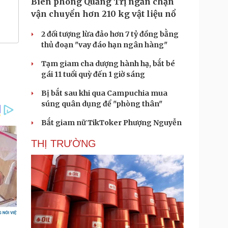
Biên phòng Quảng Trị ngăn chặn
vận chuyển hơn 210 kg vật liệu nổ
2 đối tượng lừa đảo hơn 7 tỷ đồng bằng
thủ đoạn "vay đáo hạn ngân hàng"
Tạm giam cha dượng hành hạ, bắt bé
gái 11 tuổi quỳ đến 1 giờ sáng
Bị bắt sau khi qua Campuchia mua
súng quân dụng để "phòng thân"
Bắt giam nữ TikToker Phượng Nguyễn
THỊ TRƯỜNG