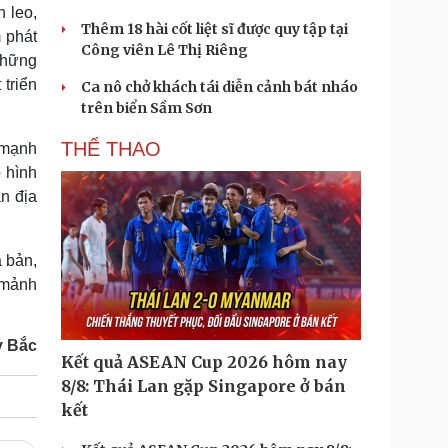
 leo,
Thêm 18 hài cốt liệt sĩ được quy tập tại
 phát
Công viên Lê Thị Riêng
những
 triển
Ca nô chở khách tái diễn cảnh bát nháo
trên biển Sầm Sơn
THỂ THAO
 mạnh
ô hình
n địa
a bản,
 mảnh
y Bắc
Kết quả ASEAN Cup 2026 hôm nay
8/8: Thái Lan gặp Singapore ở bán
kết