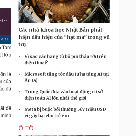
Doanh nghiệp 24h
Tin Công nghệ
Doanh nhân
Trải nghiệm
ì cộng đồng
Chuyển đổi số
Các nhà khoa học Nhật Bản phát
u lịch
Podcast
hiện dấu hiệu của “hạt ma” trong vũ
R
-
3:31
Tư vấn
Câu chuyện thời sự
trụ
n Tam
Săn Tour
Đọc truyện đêm khuya
e
heck-in
Cửa sổ tình yêu
t lớp
Vì sao các hãng từ bỏ pin tháo rời trên
m
Kể chuyện cho bé
điện thoại?
Hạt giống tâm hồn
a
Microsoft tăng tốc đầu tư hạ tầng AI tại
ốn là
i
Ấn Độ
ám của
n
áo đã
Trung Quốc đưa vào hoạt động cơ sở
i
điện toán AI lớn nhất thế giới
n
ãi để
Meta bị buộc bồi thường 567 triệu USD
g
i mình
vì gây hại cho trẻ em
T
Ô TÔ
i