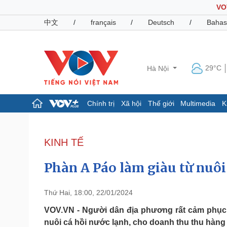
VO
中文
/
français
/
Deutsch
/
Bahas
29°C
Hà Nội
Chính trị
Xã hội
Thế giới
Multimedia
K
Chính trị
Xã hội
Đảng
Tin 24h
KINH TẾ
Tổ chức nhân sự
Dự báo thời tiết
Quốc hội
Giáo dục
Phàn A Páo làm giàu từ nuôi
Nhận diện sự thật
Dấu ấn VOV
Việc làm
Biển đảo
Thứ Hai, 18:00, 22/01/2024
Pháp luật
Quân sự - Quốc phòng
VOV.VN - Người dân địa phương rất cảm phục v
nuôi cá hồi nước lạnh, cho doanh thu thu hàng
Vụ án
Vũ khí