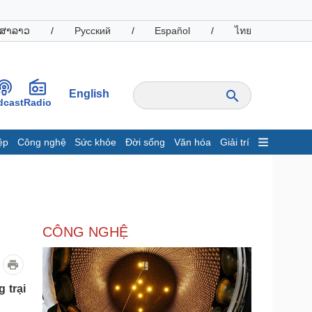
ສາລາວ
/
Русский
/
Español
/
ไทย
English
dcast
Radio
ệp
Công nghệ
Sức khỏe
Đời sống
Văn hóa
Giải trí
inh tế
Thị trường
ất động sản
Giá vàng
hởi nghiệp
Tiêu dùng
Tỷ giá
CÔNG NGHỆ
Chứng khoán
Giá cà phê
oanh nghiệp
Công nghệ
 trại
hông tin doanh nghiệp
Sành điệu