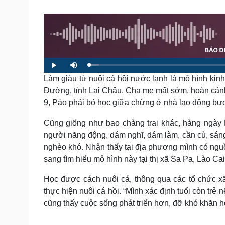
Tin nóng
Việt Nam
Tư vấn luật
Phân tích
Sức khỏe
Đời sống
Dinh dưỡng - món ngon
Nhà đẹp
L
P
M
o
l
u
a
Làm giàu từ nuôi cá hồi nước lạnh là mô hình kin
Cây thuốc
Blog
a
t
d
y
e
e
Sản phụ khoa
Tình yêu - Gia đình
Đường, tỉnh Lai Châu. Cha mẹ mất sớm, hoàn cảnh
d
:
Nhi khoa
9, Páo phải bỏ học giữa chừng ở nhà lao động bư
2
.
Nam khoa
9
1
Làm đẹp - giảm cân
Cũng giống như bao chàng trai khác, hàng ngày P
%
Phòng mạch online
người năng động, dám nghĩ, dám làm, cần cù, sáng 
Ăn sạch sống khỏe
nghèo khó. Nhận thấy tại địa phương mình có ngu
sang tìm hiểu mô hình này tại thị xã Sa Pa, Lào Cai
Cải chính
Học được cách nuôi cá, thông qua các tổ chức x
thực hiện nuôi cá hồi. “Mình xác định tuổi còn trẻ
cũng thấy cuộc sống phát triển hơn, đỡ khó khăn h