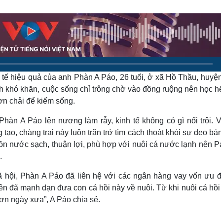
Lịch thi đấu bóng đá
Xe máy
Thế giới thể thao
Tư vấn
eSports
V
Hậu trường
Văn hóa
Giải trí
D
Sân khấu - Điện ảnh
Nghệ sĩ
h tế hiệu quả của anh Phàn A Páo, 26 tuổi, ở xã Hồ Thầu, huyệ
Văn học
Thời trang
Âm nhạc
Sao Việt
c
 khó khăn, cuộc sống chỉ trông chờ vào đồng ruộng nên học hế
Di sản
ơn chải để kiếm sống.
hàn A Páo lên nương làm rẫy, kinh tế không có gì nổi trội. V
tạo, chàng trai này luôn trăn trở tìm cách thoát khỏi sự đeo b
ồn nước sạch, thuận lợi, phù hợp với nuôi cá nước lạnh nên P
.
ã hội, Phàn A Páo đã liên hệ với các ngân hàng vay vốn ưu đ
 nên đã mạnh dạn đưa con cá hồi này về nuôi. Từ khi nuôi cá hồ
ơn ngày xưa”, A Páo chia sẻ.