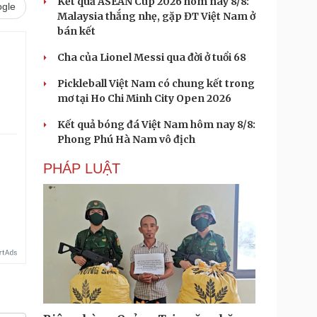
Kết quả ASEAN Cup 2026 hôm nay 8/8:
gle
Malaysia thắng nhẹ, gặp ĐT Việt Nam ở
bán kết
Cha của Lionel Messi qua đời ở tuổi 68
Pickleball Việt Nam có chung kết trong
mơ tại Ho Chi Minh City Open 2026
Kết quả bóng đá Việt Nam hôm nay 8/8:
Phong Phú Hà Nam vô địch
PHÁP LUẬT