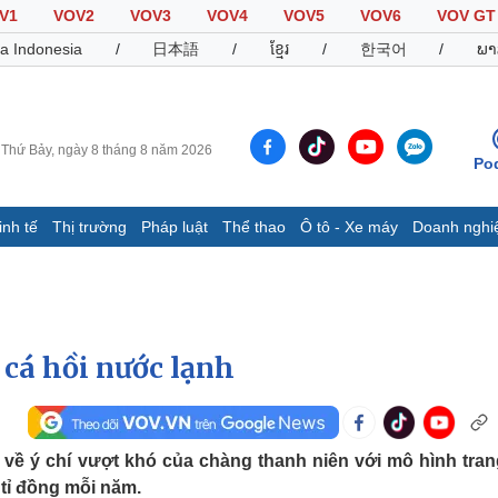
V1
VOV2
VOV3
VOV4
VOV5
VOV6
VOV GT
a Indonesia
/
日本語
/
ខ្មែរ
/
한국어
/
ພາ
Thứ Bảy, ngày 8 tháng 8 năm 2026
Po
inh tế
Thị trường
Pháp luật
Thể thao
Ô tô - Xe máy
Doanh nghi
Thế giới
Multimedia
K
Quan sát
Video
B
Cuộc sống đó đây
Ảnh
K
Hồ sơ
E-Magazine
 cá hồi nước lạnh
Infographic
Thể thao
Ô tô - Xe máy
D
ề ý chí vượt khó của chàng thanh niên với mô hình trang
 tỉ đồng mỗi năm.
Bóng đá
Ô tô
T