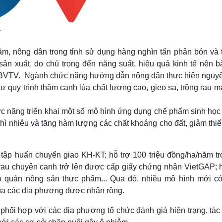
ạ
năm, nông dân trong tỉnh sử dụng hàng nghìn tấn phân bón và 
 sản xuất, do chú trọng đến năng suất, hiệu quả kinh tế nên b
 BVTV. Ngành chức năng hướng dẫn nông dân thực hiện nguyê
như quy trình thâm canh lúa chất lượng cao, gieo sạ, trồng rau 
ức năng triển khai một số mô hình ứng dụng chế phẩm sinh học 
hì nhiêu và tăng hàm lượng các chất khoáng cho đất, giảm thi
 tập huấn chuyển giao KH-KT; hỗ trợ 100 triệu đồng/ha/năm tr
 rau chuyên canh trở lên được cấp giấy chứng nhận VietGAP; h
ảo quản nông sản thực phẩm... Qua đó, nhiều mô hình mới có
của các địa phương được nhân rộng.
hối hợp với các địa phương tổ chức đánh giá hiện trạng, tác