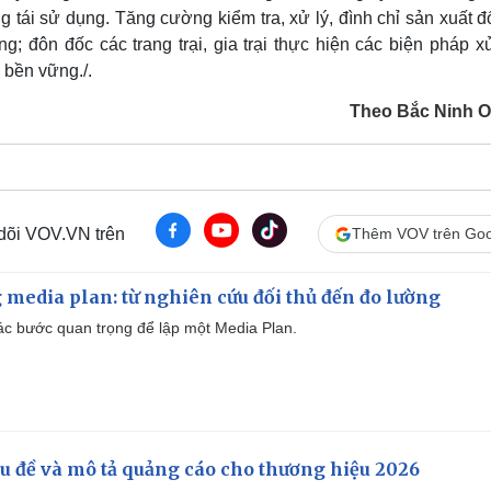
ái sử dụng. Tăng cường kiểm tra, xử lý, đình chỉ sản xuất đố
g; đôn đốc các trang trại, gia trại thực hiện các biện pháp x
 bền vững./.
Theo Bắc Ninh O
 dõi VOV.VN trên
Thêm VOV trên Goo
 media plan: từ nghiên cứu đối thủ đến đo lường
 các bước quan trọng để lập một Media Plan.
iêu đề và mô tả quảng cáo cho thương hiệu 2026