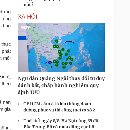
nào?
y dựng
XÃ HỘI
g công
i chăn
c thực
 phát
t môi
ình),
Ngư dân Quảng Ngãi thay đổi tư duy
 theo
đánh bắt, chấp hành nghiêm quy
định IUU
ề nan
TP.HCM cấm ô tô lưu thông đoạn
am gia
đường phục vụ thi công metro số 2
Thời tiết ngày 8/8: Hà Nội nắng 35 độ,
Bắc Trung Bộ có mưa dông cục bộ
uộng,