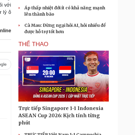
i với
Áp thấp nhiệt đới ít có khả năng mạnh
ử lý ô
lên thành bão
Cà Mau: Đừng ngại hỏi AI, hỏi nhiều để
nline
được hỗ trợ tốt hơn
THỂ THAO
gle
Trực tiếp Singapore 1-1 Indonesia
ASEAN Cup 2026: Kịch tính từng
phút
TRỰC TIẾP Việt Nam 1-1 Campuchia