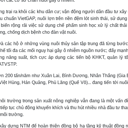
với các cơ sở chăn nuôi gây ô nhiễm.
ang trại ra khỏi các khu dân cư; vận động người dân đầu tư xâ
u chuẩn VietGAP, nuôi lợn trên nền đệm lót sinh thái, sử dụn
ổ biến rộng rãi việc sử dụng chế phẩm sinh học xử lý chất thả
òng, chống dịch bệnh cho đàn vật nuôi.
n và các hộ ở những vùng nuôi thủy sản tập trung đã từng bướ
chế tối đa các mối nguy hại gây ô nhiễm nguồn nước; đẩy mạnh
ăng năng suất, tích cực áp dụng các tiến bộ KHKT, quản lý tố
 ATVSTP.
hơn 200 tấn/năm như Xuân Lai, Bình Dương, Nhân Thắng (Gia B
ệt Hùng, Hán Quảng, Phù Lãng (Quế Võ)... đang tiến tới nuôi
 môi trường trong sản xuất nông nghiệp vẫn đang là một vấn đ
n tiếp tục chủ động khuyến khích và thu hút nhiều nhà đầu tư th
 môi trường.
xây dựng NTM để hoàn thiện đồng bộ hạ tầng kỹ thuật đồng r