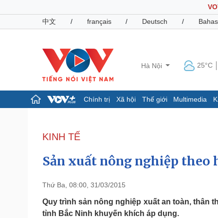
VO
中文
/
français
/
Deutsch
/
Bahas
25°C
Hà Nội
Chính trị
Xã hội
Thế giới
Multimedia
K
Chính trị
Xã hội
Đảng
Tin 24h
KINH TẾ
Tổ chức nhân sự
Dự báo thời tiết
Quốc hội
Giáo dục
Sản xuất nông nghiệp theo 
Nhận diện sự thật
Dấu ấn VOV
Việc làm
Biển đảo
Thứ Ba, 08:00, 31/03/2015
Pháp luật
Quân sự - Quốc phòng
Quy trình sản nông nghiệp xuất an toàn, thân
tỉnh Bắc Ninh khuyến khích áp dụng.
Vụ án
Vũ khí