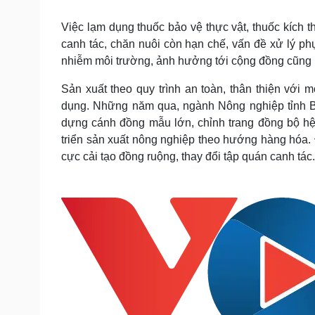
Tin nóng
Việt Nam
Tư vấn luật
Phân tích
Việc lạm dụng thuốc bảo vệ thực vật, thuốc kích t
canh tác, chăn nuôi còn hạn chế, vấn đề xử lý phụ
nhiễm môi trường, ảnh hưởng tới cộng đồng cũng 
Sức khỏe
Đời sống
Sản xuất theo quy trình an toàn, thân thiện vớ
Dinh dưỡng - món ngon
Nhà đẹp
dụng. Những năm qua, ngành Nông nghiệp tỉnh Bắ
Cây thuốc
Blog
dựng cánh đồng mẫu lớn, chỉnh trang đồng bộ hệ 
Sản phụ khoa
Tình yêu - Gia đình
triển sản xuất nông nghiệp theo hướng hàng hóa. 
Nhi khoa
Nam khoa
cực cải tạo đồng ruộng, thay đổi tập quán canh tác.
Làm đẹp - giảm cân
Phòng mạch online
Ăn sạch sống khỏe
Cải chính