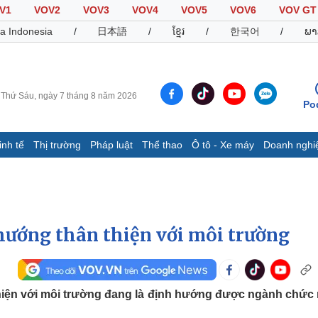
V1
VOV2
VOV3
VOV4
VOV5
VOV6
VOV GT
a Indonesia
/
日本語
/
ខ្មែរ
/
한국어
/
ພາ
Thứ Sáu, ngày 7 tháng 8 năm 2026
Po
inh tế
Thị trường
Pháp luật
Thể thao
Ô tô - Xe máy
Doanh nghi
Thế giới
Multimedia
K
Quan sát
Video
B
Cuộc sống đó đây
Ảnh
K
Hồ sơ
E-Magazine
hướng thân thiện với môi trường
Infographic
Thể thao
Ô tô - Xe máy
D
 thiện với môi trường đang là định hướng được ngành chức
Bóng đá
Ô tô
T