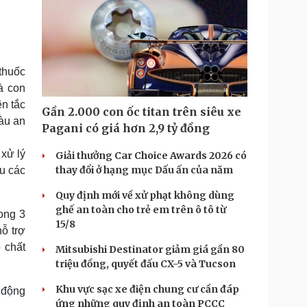
thuốc
à con
n tắc
Gần 2.000 con ốc titan trên siêu xe
màu an
Pagani có giá hơn 2,9 tỷ đồng
xử lý
Giải thưởng Car Choice Awards 2026 có
thay đổi ở hạng mục Dấu ấn của năm
ểu các
Quy định mới về xử phạt không dùng
ghế an toàn cho trẻ em trên ô tô từ
ong 3
15/8
ỗ trợ
 chất
Mitsubishi Destinator giảm giá gần 80
triệu đồng, quyết đấu CX-5 và Tucson
Khu vực sạc xe điện chung cư cần đáp
 động
ứng những quy định an toàn PCCC