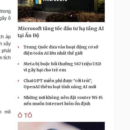
Doanh nghiệp 24h
Tin Công nghệ
Doanh nhân
Trải nghiệm
 trong
ì cộng đồng
Chuyển đổi số
 gây ô
Microsoft tăng tốc đầu tư hạ tầng AI
u lịch
Podcast
tại Ấn Độ
ch áp
Tư vấn
Câu chuyện thời sự
h xây
Săn Tour
Đọc truyện đêm khuya
Trung Quốc đưa vào hoạt động cơ sở
 phát
heck-in
Cửa sổ tình yêu
điện toán AI lớn nhất thế giới
 tích
Kể chuyện cho bé
Meta bị buộc bồi thường 567 triệu USD
Hạt giống tâm hồn
vì gây hại cho trẻ em
ChatGPT miễn phí được “cởi trói”,
OpenAI thêm loạt tính năng AI mới
Những nơi không nên đặt router Wi-Fi
nếu muốn Internet luôn ổn định
n mô
Ô TÔ