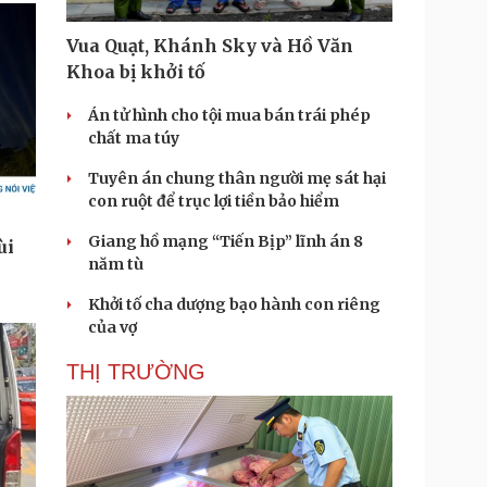
Vua Quạt, Khánh Sky và Hồ Văn
Khoa bị khởi tố
Án tử hình cho tội mua bán trái phép
chất ma túy
Tuyên án chung thân người mẹ sát hại
con ruột để trục lợi tiền bảo hiểm
Giang hồ mạng “Tiến Bịp” lĩnh án 8
năm tù
Khởi tố cha dượng bạo hành con riêng
của vợ
THỊ TRƯỜNG