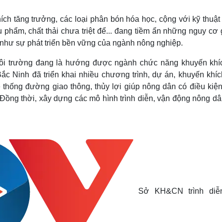
Lịch thi đấu bóng đá
Xe máy
Thế giới thể thao
Tư vấn
hích tăng trưởng, các loại phân bón hóa học, cộng với kỹ thuật
eSports
V
 phẩm, chất thải chưa triệt để... đang tiềm ẩn những nguy cơ
Hậu trường
như sự phát triển bền vững của ngành nông nghiệp.
Văn hóa
Giải trí
D
i môi trường đang là hướng được ngành chức năng khuyến khí
Sân khấu - Điện ảnh
Nghệ sĩ
c Ninh đã triển khai nhiều chương trình, dự án, khuyến khíc
Văn học
Thời trang
thống đường giao thông, thủy lợi giúp nông dân có điều kiện
Âm nhạc
Sao Việt
c
Đồng thời, xây dựng các mô hình trình diễn, vận động nông dân
Di sản
Sở KH&CN trình diễ