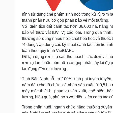
hình sử dụng chế phẩm sinh học trong xử lý rơm r
thành phân hữu cơ góp phần bảo vệ môi trường.
Với diện tích đất canh tác hơn 36.000 ha, hàng 
bảo vệ thực vật (BVTV) các loại. Trong quá trình
thường sử dụng nhiều hợp chất hóa học và thuốc
“4 đúng”; áp dụng các kỹ thuật canh tác tiên tiến 
toàn theo quy trình VietGAP…
Để tận dụng rơm, rạ sau thu hoạch, các đơn vị ch
rơm rạ làm phân bón hữu cơ, góp phần lấy lại độ p
tác động đến môi trường.
Tỉnh Bắc Ninh hỗ trợ 100% kinh phí tuyên truyền,
năm đầu cho tổ chức, cá nhân sản xuất từ 0,5 ha
máy móc thiết bị phục vụ sản xuất, chế biến, b
lượng, hiệu quả, phù hợp với điều kiện canh tác 
Trong chăn nuôi, ngành chức năng thường xuyên p