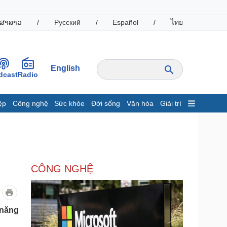
ສາລາວ
/
Русский
/
Español
/
ไทย
English
dcast
Radio
ệp
Công nghệ
Sức khỏe
Đời sống
Văn hóa
Giải trí
inh tế
Thị trường
ất động sản
Giá vàng
hởi nghiệp
Tiêu dùng
Tỷ giá
CÔNG NGHỆ
Chứng khoán
Giá cà phê
oanh nghiệp
Công nghệ
 năng
hông tin doanh nghiệp
Sành điệu