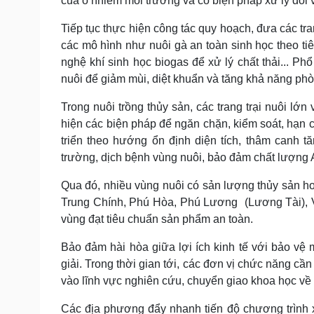
của ô nhiễm môi trường và có biện pháp xử lý đối 
Tiếp tục thực hiện công tác quy hoạch, đưa các tr
các mô hình như nuôi gà an toàn sinh học theo tiê
nghệ khí sinh học biogas để xử lý chất thải... Ph
nuôi để giảm mùi, diệt khuẩn và tăng khả năng ph
Trong nuôi trồng thủy sản, các trang trại nuôi lớ
hiện các biện pháp để ngăn chặn, kiểm soát, hạn 
triển theo hướng ổn định diện tích, thâm canh t
trường, dịch bệnh vùng nuôi, bảo đảm chất lượng
Qua đó, nhiều vùng nuôi có sản lượng thủy sản 
Trung Chính, Phú Hòa, Phú Lương (Lương Tài), Vi
vùng đạt tiêu chuẩn sản phẩm an toàn.
Bảo đảm hài hòa giữa lợi ích kinh tế với bảo vệ
giải. Trong thời gian tới, các đơn vị chức năng cầ
vào lĩnh vực nghiên cứu, chuyển giao khoa học về
Các địa phương đẩy nhanh tiến độ chương trình 