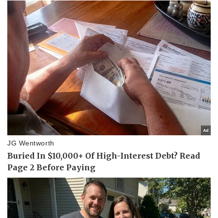
Sức khỏe
Đời sống
Dinh dưỡng - món ngon
Nhà đẹp
Cây thuốc
Blog
Sản phụ khoa
Tình yêu - Gia đình
Nhi khoa
Nam khoa
Làm đẹp - giảm cân
Phòng mạch online
Ăn sạch sống khỏe