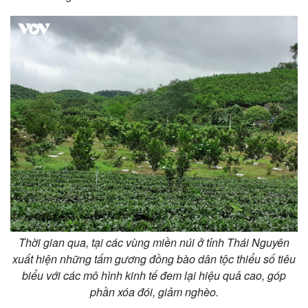
Thế giới
Multimedia
Quan sát
Video
Cuộc sống đó đây
Ảnh
Hồ sơ
E-Magazine
Infographic
Thời gian qua, tại các vùng miền núi ở tỉnh Thái Nguyên
xuất hiện những tấm gương đồng bào dân tộc thiểu số tiêu
biểu với các mô hình kinh tế đem lại hiệu quả cao, góp
phần xóa đói, giảm nghèo.