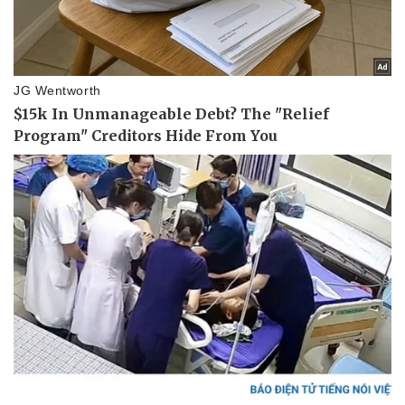
Doanh nghiệp
Công nghệ
Thông tin doanh nghiệp
Sành điệu
Doanh nghiệp 24h
Tin Công nghệ
Doanh nhân
Trải nghiệm
Vì cộng đồng
Chuyển đổi số