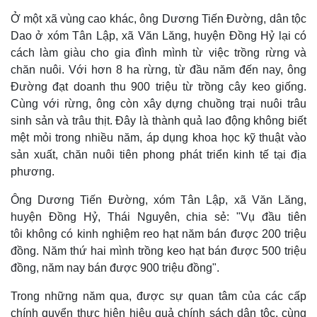
Ở một xã vùng cao khác, ông Dương Tiến Đường, dân tộc
Dao ở xóm Tân Lập, xã Văn Lăng, huyện Đồng Hỷ lại có
cách làm giàu cho gia đình mình từ việc trồng rừng và
chăn nuôi. Với hơn 8 ha rừng, từ đầu năm đến nay, ông
Đường đạt doanh thu 900 triệu từ trồng cây keo giống.
Cùng với rừng, ông còn xây dựng chuồng trại nuôi trâu
sinh sản và trâu thịt. Đây là thành quả lao động không biết
mệt mỏi trong nhiều năm, áp dụng khoa học kỹ thuật vào
sản xuất, chăn nuôi tiên phong phát triển kinh tế tại địa
phương.
Ông Dương Tiến Đường, xóm Tân Lập, xã Văn Lăng,
huyện Đồng Hỷ, Thái Nguyên, chia sẻ: "Vụ đầu tiên
tôi không có kinh nghiệm reo hạt năm bán được 200 triệu
Kinh tế
Thị trường
đồng. Năm thứ hai mình trồng keo hạt bán được 500 triệu
Bất động sản
Giá vàng
đồng, năm nay bán được 900 triệu đồng".
Khởi nghiệp
Tiêu dùng
Tỷ giá
Trong những năm qua, được sự quan tâm của các cấp
Chứng khoán
Giá cà phê
chính quyển thực hiện hiệu quả chính sách dân tộc, cùng