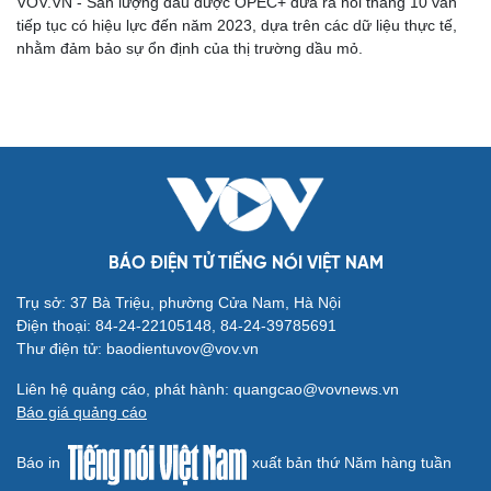
VOV.VN - Sản lượng dầu được OPEC+ đưa ra hồi tháng 10 vẫn
tiếp tục có hiệu lực đến năm 2023, dựa trên các dữ liệu thực tế,
nhằm đảm bảo sự ổn định của thị trường dầu mỏ.
Cải chính
BÁO ĐIỆN TỬ TIẾNG NÓI VIỆT NAM
Trụ sở: 37 Bà Triệu, phường Cửa Nam, Hà Nội
Điện thoại: 84-24-22105148, 84-24-39785691
Thư điện tử: baodientuvov@vov.vn
Liên hệ quảng cáo, phát hành: quangcao@vovnews.vn
Báo giá quảng cáo
Báo in
xuất bản thứ Năm hàng tuần