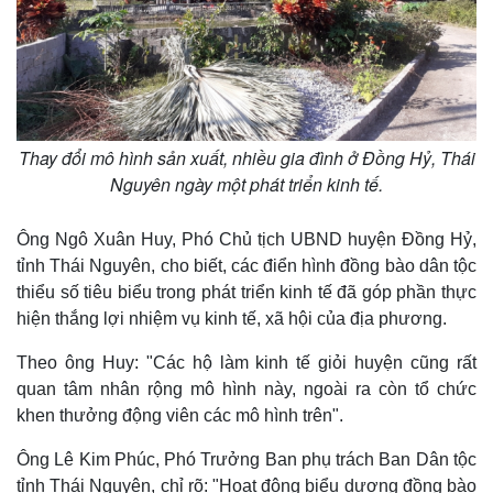
Thay đổi mô hình sản xuất, nhiều gia đình ở Đồng Hỷ, Thái
Nguyên ngày một phát triển kinh tế.
Pháp luật
Quân sự - Quốc phòng
Vụ án
Vũ khí
Ông Ngô Xuân Huy, Phó Chủ tịch UBND huyện Đồng Hỷ,
Tin nóng
Việt Nam
tỉnh Thái Nguyên, cho biết, các điển hình đồng bào dân tộc
Tư vấn luật
Phân tích
thiểu số tiêu biểu trong phát triển kinh tế đã góp phần thực
hiện thắng lợi nhiệm vụ kinh tế, xã hội của địa phương.
Theo ông Huy: "Các hộ làm kinh tế giỏi huyện cũng rất
quan tâm nhân rộng mô hình này, ngoài ra còn tổ chức
khen thưởng động viên các mô hình trên".
Ông Lê Kim Phúc, Phó Trưởng Ban phụ trách Ban Dân tộc
tỉnh Thái Nguyên, chỉ rõ: "Hoạt động biểu dương đồng bào