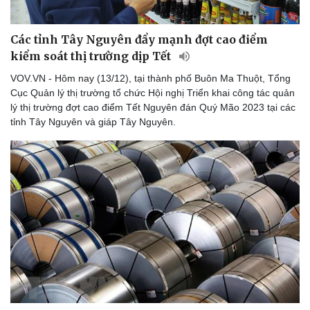
Các tỉnh Tây Nguyên đẩy mạnh đợt cao điểm
kiểm soát thị trường dịp Tết
VOV.VN - Hôm nay (13/12), tại thành phố Buôn Ma Thuột, Tổng
Cục Quản lý thị trường tổ chức Hội nghị Triển khai công tác quản
lý thị trường đợt cao điểm Tết Nguyên đán Quý Mão 2023 tại các
tỉnh Tây Nguyên và giáp Tây Nguyên.
Du lịch
Podcast
Tư vấn
Câu chuyện thời sự
Săn Tour
Đọc truyện đêm khuya
check-in
Cửa sổ tình yêu
Kể chuyện cho bé
Hạt giống tâm hồn