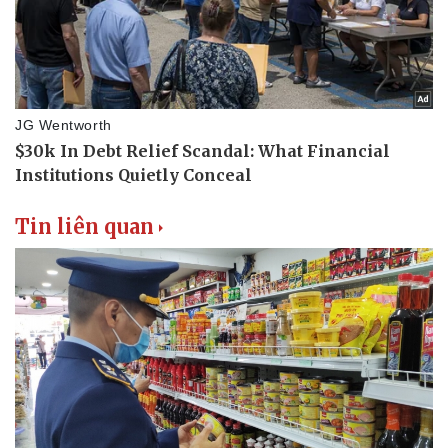
Văn hóa
Giải trí
Sân khấu - Điện ảnh
Nghệ sĩ
Văn học
Thời trang
Âm nhạc
Sao Việt
Di sản
Tin liên quan