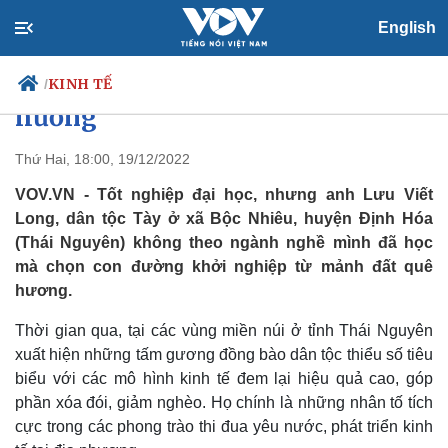
English
Thanh niên dân tộc Tày làm
giàu ngay trên mảnh đất quê
KINH TẾ
/
hương
Thứ Hai, 18:00, 19/12/2022
Chính trị
Xã hội
VOV.VN - Tốt nghiệp đại học, nhưng anh Lưu Viết
Đảng
Tin 24h
Long, dân tộc Tày ở xã Bộc Nhiêu, huyện Định Hóa
Tổ chức nhân sự
Dự báo thời tiết
(Thái Nguyên) không theo ngành nghề mình đã học
Quốc hội
Giáo dục
mà chọn con đường khởi nghiệp từ mảnh đất quê
Nhận diện sự thật
Dấu ấn VOV
hương.
Việc làm
Biển đảo
Thời gian qua, tại các vùng miền núi ở tỉnh Thái Nguyên
xuất hiện những tấm gương đồng bào dân tộc thiểu số tiêu
biểu với các mô hình kinh tế đem lại hiệu quả cao, góp
phần xóa đói, giảm nghèo. Họ chính là những nhân tố tích
cực trong các phong trào thi đua yêu nước, phát triển kinh